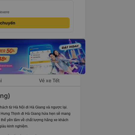
Vexere
 chuyến
i
Vé xe Tết
ang)
ách từ Hà Nội đi Hà Giang và ngược lại.
Xe Hưng Thịnh đi Hà Giang hứa hẹn sẽ mang
 thể yên tâm về chất lượng hãng xe khách
giàu kinh nghiệm.