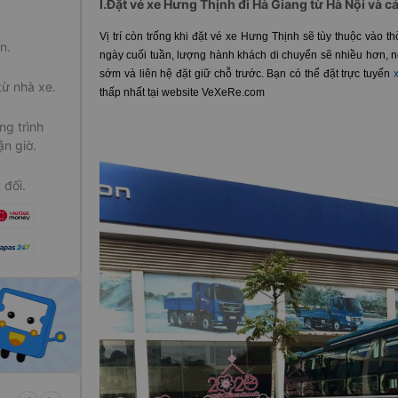
I.Đặt vé xe Hưng Thịnh đi Hà Giang từ Hà Nội và cá
Vị trí còn trống khi đặt vé xe Hưng Thịnh sẽ tùy thuộc vào 
n.
ngày cuối tuần, lượng hành khách di chuyển sẽ nhiều hơn, nê
sớm và liên hệ đặt giữ chỗ trước. Bạn có thể đặt trực tuyến
từ nhà xe.
thấp nhất tại website VeXeRe.com
g trình
ận giờ.
 đối.