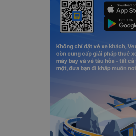
Không chỉ đặt vé xe khách, Ve
còn cung cấp giải pháp thuê xe
máy bay và vé tàu hỏa - tất cả
một, đưa bạn đi khắp muôn nơi