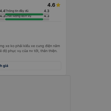
4.6
4.4
4.3
Thông tin đầy đủ
4.3
4.3
Chất lượng dịch vụ
hưng xe ko phải kiểu xe cung điện nằm
độ phục vụ của nv tốt, thân thiện.
h giá