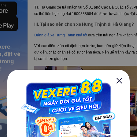
Tại Hà Giang xe trả khách tại Số 01 phố Cao Bá Quát, Tổ 7,
có thể liên hệ tổng đài 1900888684 để được tư vấn hoặc đặt v
III. Tại sao nên chọn xe Hưng Thịnh đi Hà Giang?
Đánh giá xe Hưng Thịnh khá tốt
dựa trên trải nghiệm khách h
xere
Với các điểm đón cố định hẹn trước, bạn nên giữ điện thoại b
dự kiến, chắc chắn sẽ có sự chênh lệch. Nên để tránh xảy r
, đặt vé
bị sớm hơn giờ hẹn.
 trong
!