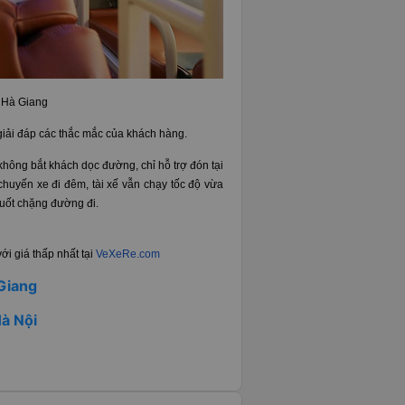
i Hà Giang
giải đáp các thắc mắc của khách hàng.
 không bắt khách dọc đường, chỉ hỗ trợ đón tại
 chuyến xe đi đêm, tài xế vẫn chạy tốc độ vừa
suốt chặng đường đi.
i giá thấp nhất tại
VeXeRe.com
 Giang
Hà Nội