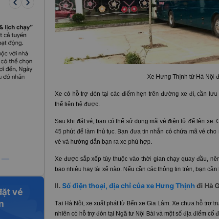
keyboard_arrow_left
keyboard_arrow_right
Xe Hưng Thịnh từ Hà Nội đ
Xe có hỗ trợ đón tại các điểm hẹn trên đường xe đi, cần lưu ý
thể liên hệ được.
Sau khi đặt vé, bạn có thể sử dụng mã vé điện tử để lên xe. 
45 phút để làm thủ tục. Bạn đưa tin nhắn có chứa mã vé cho 
vé và hướng dẫn bạn ra xe phù hợp.
Xe được sắp xếp tùy thuộc vào thời gian chạy quay đầu, nên
bao nhiêu hay tài xế nào. Nếu cần các thông tin trên, bạn cần
II.
Số điện thoại, địa chỉ của xe Hưng Thịnh
đi Hà 
đặt vé
n
Tại Hà Nội, xe xuất phát từ Bến xe Gia Lâm. Xe chưa hỗ trợ t
nhiên có hỗ trợ đón tại Ngã tư Nội Bài và một số địa điểm cố 