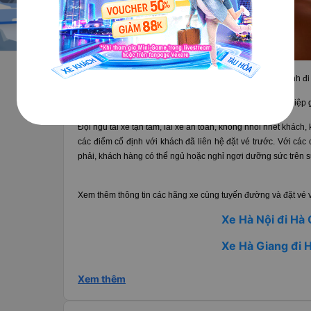
Nội thất xe Hưng Thịnh đ
Nhân viên phục vụ nhiệt tình, chu đáo, tư vấn chuyên nghiệp 
Đội ngũ tài xế tận tâm, lái xe an toàn, không nhồi nhét khách,
các điểm cố định với khách đã liên hệ đặt vé trước. Với các
phải, khách hàng có thể ngủ hoặc nghỉ ngơi dưỡng sức trên 
Xem thêm thông tin các hãng xe cùng tuyến đường và đặt vé vớ
Xe Hà Nội đi Hà
Xe Hà Giang đi 
Xem thêm