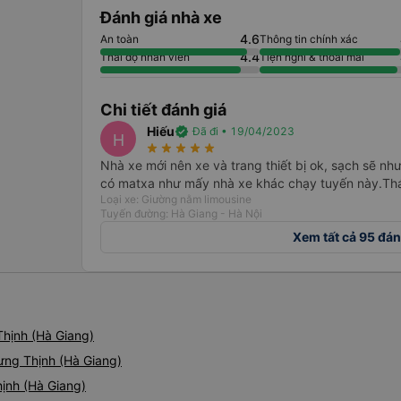
Đánh giá nhà xe
4.6
An toàn
Thông tin chính xác
4.4
Thái độ nhân viên
Tiện nghi & thoải mái
Chi tiết đánh giá
Hiếu
verified
Đã đi • 19/04/2023
H
star_rate
star_rate
star_rate
star_rate
star_rate
Nhà xe mới nên xe và trang thiết bị ok, sạch sẽ n
có matxa như mấy nhà xe khác chạy tuyến này.Thái 
Loại xe: Giường nằm limousine
Tuyến đường: Hà Giang - Hà Nội
Xem tất cả 95 đán
hịnh (Hà Giang)
ưng Thịnh (Hà Giang)
ịnh (Hà Giang)