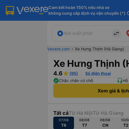
Cam kết hoàn 150% nếu nhà xe

không cung cấp dịch vụ vận chuyển (*)
in
import_export
Nơi xuất phát
Vexere.com
chevron_right
Xe Hưng Thịnh (Hà Giang)
Xe Hưng Thịnh (
4.6
(95)
Số điện thoại
Chắc chắn có chỗ
Hỗ 
Xem giá & lịc
Tất cả
Từ Hà Nội
Từ Hà Giang
07/08
08/08
09/08
10/0
T6
T7
CN
T2