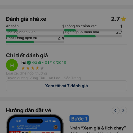
2.7
Đánh giá nhà xe
1
1
An toàn
Thông tin chính xác
1
2.7
Thái độ nhân viên
Tiện nghi & thoải mái
2.4
Chất lượng dịch vụ
Chi tiết đánh giá
hà
verified
Đã đi • 01/10/2018
H
star_rate
star_rate
star_rate
star_rate
star_rate
Loại xe: Ghế ngồi thường
Tuyến đường: Vũng Tàu - An Lạc - Sóc Trăng
Xem tất cả 7 đánh giá
keyboard_arrow_left
keyboard_arrow_right
Hướng dẫn đặt vé