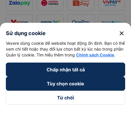
close
Sử dụng cookie
Vexere dùng cookie để website hoạt động ổn định. Bạn có thể
xem chi tiết hoặc thay đổi lựa chọn bất kỳ lúc nào trong phần
Quản lý cookie. Tìm hiểu thêm trong
Chính sách Cookie
.
Chấp nhận tất cả
Tùy chọn cookie
Từ chối
Theo dõi chúng tôi trên
Facebook
Tiktok
Youtube
Công ty TNHH Thương Mại Dịch Vụ Vexere