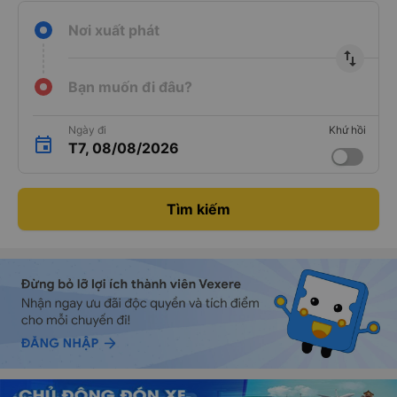
Nơi xuất phát
import_export
Bạn muốn đi đâu?
Ngày đi
Khứ hồi
T7, 08/08/2026
Tìm kiếm