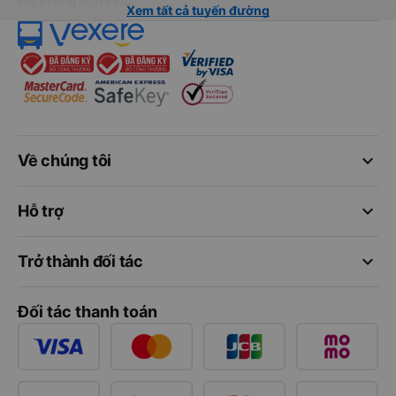
Hải Phòng đi Hà Nội
Xem tất cả tuyến đường
keyboard_arrow_down
Về chúng tôi
keyboard_arrow_down
Hỗ trợ
keyboard_arrow_down
Trở thành đối tác
Đối tác thanh toán