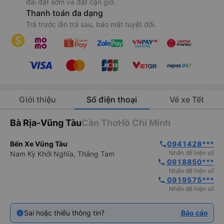
đãi đặt sớm và đặt cận giờ.
Thanh toán đa dạng
Trả trước lẫn trả sau, bảo mật tuyệt đối.
Giới thiệu
Số điện thoại
Vé xe Tết
Bà Rịa-Vũng Tàu
Cần Thơ
Hồ Chí Minh
Bến Xe Vũng Tàu
0941428***
phone
Nhấn để hiện số
Nam Kỳ Khởi Nghĩa, Thắng Tam
 0918850***
phone
Nhấn để hiện số
 0919575***
phone
Nhấn để hiện số
Sai hoặc thiếu thông tin?
Báo cáo