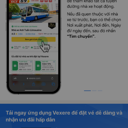
Tải ngay ứng dụng Vexere để đặt vé dễ dàng và
nhận ưu đãi hấp dẫn