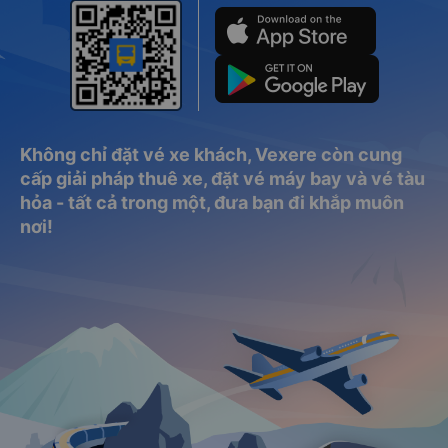
Không chỉ đặt vé xe khách, Vexere còn cung
cấp giải pháp thuê xe, đặt vé máy bay và vé tàu
hỏa - tất cả trong một, đưa bạn đi khắp muôn
nơi!