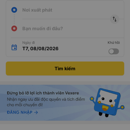
Nơi xuất phát
import_export
Bạn muốn đi đâu?
Ngày đi
Khứ hồi
T7, 08/08/2026
Tìm kiếm