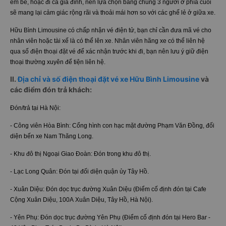
em bé, hoặc đi cả gia đình, nên lựa chọn băng chung 3 người ở phía cuối
sẽ mang lại cảm giác rộng rãi và thoải mái hơn so với các ghế lẻ ở giữa xe.
Hữu Bình Limousine có chấp nhận vé điện tử, bạn chỉ cần đưa mã vé cho
nhân viên hoặc tài xế là có thể lên xe. Nhân viên hãng xe có thể liên hệ
qua số điện thoại đặt vé để xác nhận trước khi đi, bạn nên lưu ý giữ điện
thoại thường xuyên để tiện liên hệ.
II.
Địa chỉ và số điện thoại đặt vé xe Hữu Bình Limousine
và
các điểm đón trả khách:
Đón/trả tại Hà Nội:
- Công viên Hòa Bình: Cổng hình con hạc mặt đường Phạm Văn Đồng, đối
diện bến xe Nam Thăng Long.
- Khu đô thị Ngoại Giao Đoàn: Đón trong khu đô thị.
- Lạc Long Quân: Đón tại đối diện quận ủy Tây Hồ.
- Xuân Diệu: Đón dọc trục đường Xuân Diệu (Điểm cố định đón tại Cafe
Cộng Xuân Diệu, 100A Xuân Diệu, Tây Hồ, Hà Nội).
- Yên Phụ: Đón dọc trục đường Yên Phụ (Điểm cố định đón tại Hero Bar -