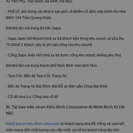
42 Yên Phụ, Trúc Bạch, Ba Đình, Hà Nội).
- Phố cổ: đón trong các khách sạn phố cổ (Điểm cố định mặt chính tòa nhà
BIDV 194 Trần Quang Khải).
Đón/trả tận nơi trong thị trấn Sapa:
- Sapa Jade Hill Resort (nhà xe trả khách bên trong khu resort, có phụ thu
75.000đ/ 1 khách, đây là phí vào cổng của khu resort)
- Cổng Sapa Jade Hill (nhà xe trả trước cổng khu resort, không phụ thu)
Đón/trả tận nơi trong thành phố Ninh Bình: bán kính 5km
- Tam Cốc: Bến đò Tam Cốc Tràng An
- Bến đò Tràng An Bái Đính: Bãi Đỗ xe điện gần Chùa Bái Đính
- Cố đô Hoa Lư: Cổng vào cố đô
III. Tại sao nên chọn Hữu Bình Limousine đi Ninh Bình từ Hà
Nội:
Đánh giá xe Hữu Bình Limousine
từ khách hàng khá tốt. Hãng xe cam kết
luôn mang đến chất lượng cao cấp nhất, sự hỗ trợ khách hàng tận tình