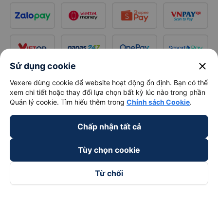
close
Sử dụng cookie
Vexere dùng cookie để website hoạt động ổn định. Bạn có thể
xem chi tiết hoặc thay đổi lựa chọn bất kỳ lúc nào trong phần
Quản lý cookie. Tìm hiểu thêm trong
Chính sách Cookie
.
Chấp nhận tất cả
Tùy chọn cookie
Từ chối
Theo dõi chúng tôi trên
Facebook
Tiktok
Youtube