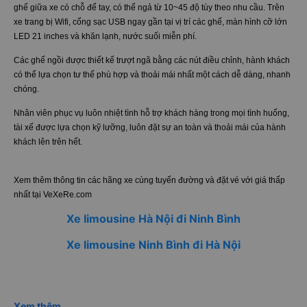
ghế giữa xe có chỗ để tay, có thể ngả từ 10~45 độ tùy theo nhu cầu. Trên
xe trang bị Wifi, cổng sạc USB ngay gần tại vị trí các ghế, màn hình cỡ lớn
LED 21 inches và khăn lạnh, nước suối miễn phí.
Các ghế ngồi được thiết kế trượt ngã bằng các nút điều chỉnh, hành khách
có thể lựa chọn tư thế phù hợp và thoải mái nhất một cách dễ dàng, nhanh
chóng.
Nhân viên phục vụ luôn nhiệt tình hỗ trợ khách hàng trong mọi tình huống,
tài xế được lựa chọn kỹ lưỡng, luôn đặt sự an toàn và thoải mái của hành
khách lên trên hết.
Xem thêm thông tin các hãng xe cùng tuyến đường và đặt vé với giá thấp
nhất tại VeXeRe.com
Xe limousine Hà Nội đi Ninh Bình
Xe limousine Ninh Bình đi Hà Nội
Xem thêm