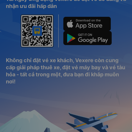
nhận ưu đãi hấp dẫn
Không chỉ đặt vé xe khách, Vexere còn cung
cấp giải pháp thuê xe, đặt vé máy bay và vé tàu
hỏa - tất cả trong một, đưa bạn đi khắp muôn
nơi!