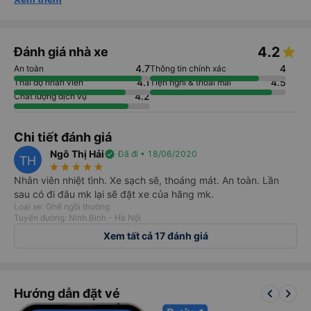
4.2
Đánh giá nhà xe
4.7
4
An toàn
Thông tin chính xác
4.1
4.5
Thái độ nhân viên
Tiện nghi & thoải mái
4.2
Chất lượng dịch vụ
Chi tiết đánh giá
Ngô Thị Hải
verified
Đã đi • 18/06/2020
TH
star_rate
star_rate
star_rate
star_rate
star_rate
Nhân viên nhiệt tình. Xe sạch sẽ, thoáng mát. An toàn. Lần
sau có đi đâu mk lại sẽ đặt xe của hãng mk.
Loại xe: Ghế ngồi thường
Tuyến đường: Ninh Bình - Hà Nội
Xem tất cả 17 đánh giá
keyboard_arrow_left
keyboard_arrow_right
Hướng dẫn đặt vé