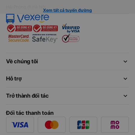
Hải Phòng đi Hà Nội
Xem tất cả tuyến đường
keyboard_arrow_down
Về chúng tôi
keyboard_arrow_down
Hỗ trợ
keyboard_arrow_down
Trở thành đối tác
Đối tác thanh toán