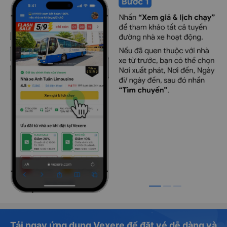
Tải ngay ứng dụng Vexere để đặt vé dễ dàng và