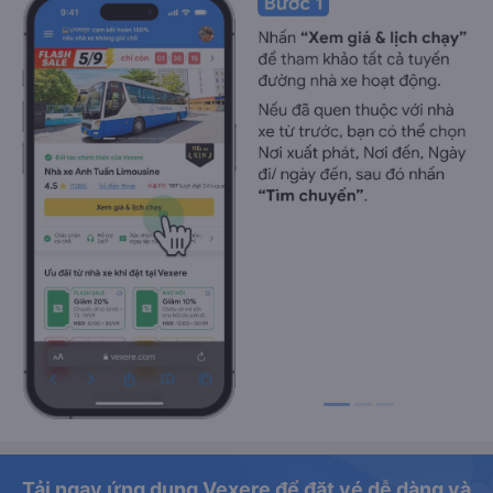
Tải ngay ứng dụng Vexere để đặt vé dễ dàng và