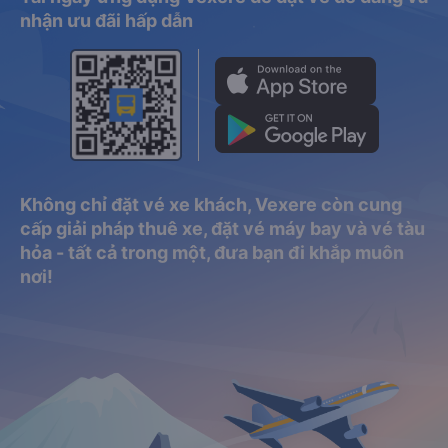
nhận ưu đãi hấp dẫn
Không chỉ đặt vé xe khách, Vexere còn cung
cấp giải pháp thuê xe, đặt vé máy bay và vé tàu
hỏa - tất cả trong một, đưa bạn đi khắp muôn
nơi!