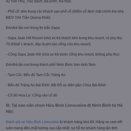
42 Yên Phụ, Trúc Bạch, Ba Đình, Hà Nội).
- Phố cổ: đón trong các khách sạn phố cổ (Điểm cố định mặt chính tòa nhà
BIDV 194 Trần Quang Khải).
Đón/trả tận nơi trong thị trấn Sapa:
- Sapa Jade Hill Resort (nhà xe trả khách bên trong khu resort, có phụ thu
75.000đ/ 1 khách, đây là phí vào cổng của khu resort)
- Cổng Sapa Jade Hill (nhà xe trả trước cổng khu resort, không phụ thu)
Đón/trả tận nơi trong thành phố Ninh Bình: bán kính 5km
- Tam Cốc: Bến đò Tam Cốc Tràng An
- Bến đò Tràng An Bái Đính: Bãi Đỗ xe điện gần Chùa Bái Đính
- Cố đô Hoa Lư: Cổng vào cố đô
III. Tại sao nên chọn Hữu Bình Limousine đi Ninh Bình từ Hà
Nội:
Đánh giá xe Hữu Bình Limousine
từ khách hàng khá tốt. Hãng xe cam kết
luôn mang đến chất lượng cao cấp nhất, sự hỗ trợ khách hàng tận tình