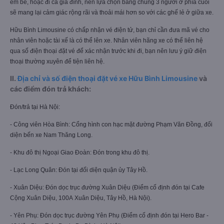
em bé, hoặc đi cả gia đình, nên lựa chọn băng chung 3 người ở phía cuối
sẽ mang lại cảm giác rộng rãi và thoải mái hơn so với các ghế lẻ ở giữa xe.
Hữu Bình Limousine có chấp nhận vé điện tử, bạn chỉ cần đưa mã vé cho
nhân viên hoặc tài xế là có thể lên xe. Nhân viên hãng xe có thể liên hệ
qua số điện thoại đặt vé để xác nhận trước khi đi, bạn nên lưu ý giữ điện
thoại thường xuyên để tiện liên hệ.
II.
Địa chỉ và số điện thoại đặt vé xe Hữu Bình Limousine
và
các điểm đón trả khách:
Đón/trả tại Hà Nội:
- Công viên Hòa Bình: Cổng hình con hạc mặt đường Phạm Văn Đồng, đối
diện bến xe Nam Thăng Long.
- Khu đô thị Ngoại Giao Đoàn: Đón trong khu đô thị.
- Lạc Long Quân: Đón tại đối diện quận ủy Tây Hồ.
- Xuân Diệu: Đón dọc trục đường Xuân Diệu (Điểm cố định đón tại Cafe
Cộng Xuân Diệu, 100A Xuân Diệu, Tây Hồ, Hà Nội).
- Yên Phụ: Đón dọc trục đường Yên Phụ (Điểm cố định đón tại Hero Bar -