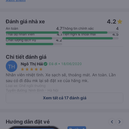
4.2
Đánh giá nhà xe
4.7
4
An toàn
Thông tin chính xác
4.1
4.5
Thái độ nhân viên
Tiện nghi & thoải mái
4.2
Chất lượng dịch vụ
Chi tiết đánh giá
Ngô Thị Hải
verified
Đã đi • 18/06/2020
TH
star_rate
star_rate
star_rate
star_rate
star_rate
Nhân viên nhiệt tình. Xe sạch sẽ, thoáng mát. An toàn. Lần
sau có đi đâu mk lại sẽ đặt xe của hãng mk.
Loại xe: Ghế ngồi thường
Tuyến đường: Ninh Bình - Hà Nội
Xem tất cả 17 đánh giá
keyboard_arrow_left
keyboard_arrow_right
Hướng dẫn đặt vé