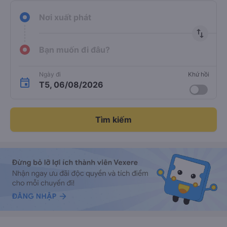
Nơi xuất phát
import_export
Bạn muốn đi đâu?
Ngày đi
Khứ hồi
T5, 06/08/2026
Tìm kiếm