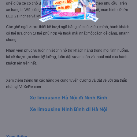
ghế giữa xe có chỗ để tay, có thể ngả từ 10~45 độ tùy theo nhu cầu. Trên
xe trang bị Wifi, cổng sạc USB ngay gần tại vị trí các ghế, màn hình cỡ lớn
LED 21 inches và khăn lạnh, nước suối miễn phí.
Các ghế ngồi được thiết kế trượt ngã bằng các nút điều chỉnh, hành khách
có thể lựa chọn tư thế phù hợp và thoải mái nhất một cách dễ dàng, nhanh
chóng.
Nhân viên phục vụ luôn nhiệt tình hỗ trợ khách hàng trong mọi tình huống,
tài xế được lựa chọn kỹ lưỡng, luôn đặt sự an toàn và thoải mái của hành
khách lên trên hết.
Xem thêm thông tin các hãng xe cùng tuyến đường và đặt vé với giá thấp
nhất tại VeXeRe.com
Xe limousine Hà Nội đi Ninh Bình
Xe limousine Ninh Bình đi Hà Nội
Xem thêm