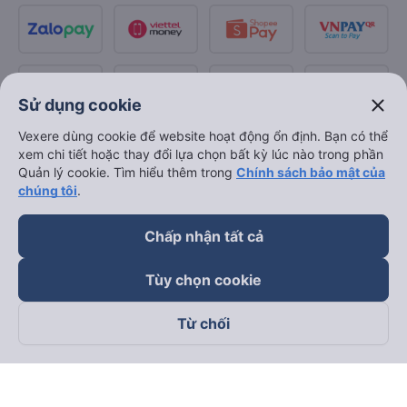
close
Sử dụng cookie
Vexere dùng cookie để website hoạt động ổn định. Bạn có thể
xem chi tiết hoặc thay đổi lựa chọn bất kỳ lúc nào trong phần
Quản lý cookie. Tìm hiểu thêm trong
Chính sách bảo mật của
chúng tôi
.
Chấp nhận tất cả
Tùy chọn cookie
Từ chối
Theo dõi chúng tôi trên
Facebook
Tiktok
Youtube