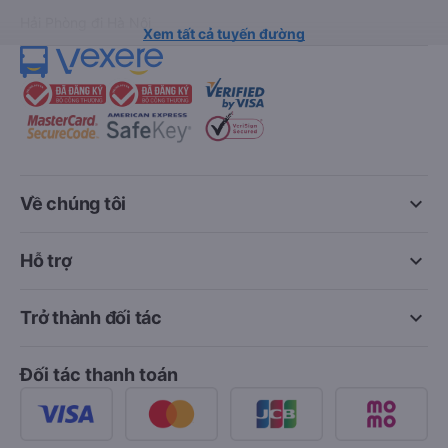
Hải Phòng đi Hà Nội
Xem tất cả tuyến đường
keyboard_arrow_down
Về chúng tôi
keyboard_arrow_down
Hỗ trợ
keyboard_arrow_down
Trở thành đối tác
Đối tác thanh toán