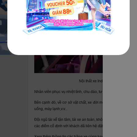
Nội thất xe Indochina Queen Trave
Nhân viên phục vụ nhiệt tình, chu đáo, tư vấn chuyên nghiệp
Bên cạnh đó, về cơ sở vật chất, xe đời mới cung cấp nội thất t
uống, máy lạnh,v.v...
Đội ngũ tài xế tận tâm, lái xe an toàn, không nhồi nhét khách,
các điểm cố định với khách đã liên hệ đặt vé trước.
Xem thêm thông tin các hãng xe cùng tuyến đường và đặt vé vớ