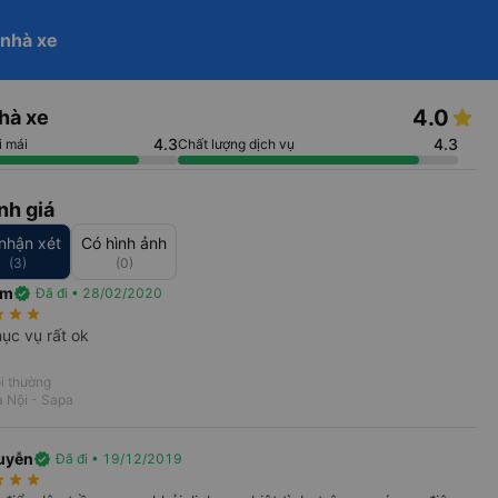
help_outline
 nhà xe
phone
Hotline 24/7
Đăng nhập
re
Trở thành đối tác
arrow_drop_down
4.0
hà xe
Tìm kiếm
 ngày về
4.3
4.3
i mái
Chất lượng dịch vụ
nh giá
nhận xét
Có hình ảnh
(3)
(0)
am
verified
Đã đi • 28/02/2020
keyboard_arrow_right
rate
star_rate
star_rate
ục vụ rất ok
i thường
 Nội - Sapa
uyễn
verified
Đã đi • 19/12/2019
rate
star_rate
star_rate