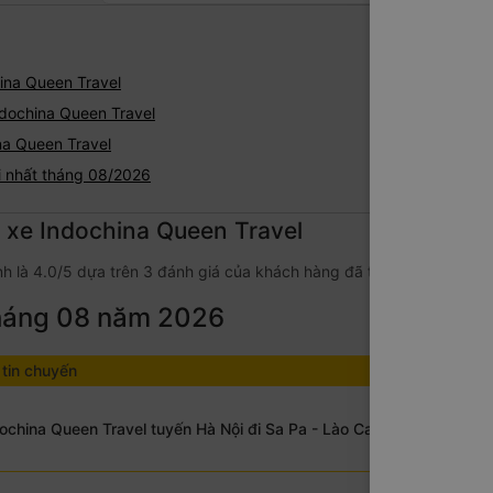
ina Queen Travel
dochina Queen Travel
na Queen Travel
i nhất tháng 08/2026
g xe Indochina Queen Travel
h là 4.0/5 dựa trên 3 đánh giá của khách hàng đã trải nghiệm dịch 
tháng 08 năm 2026
tin chuyến
ochina Queen Travel tuyến Hà Nội đi Sa Pa - Lào Cai