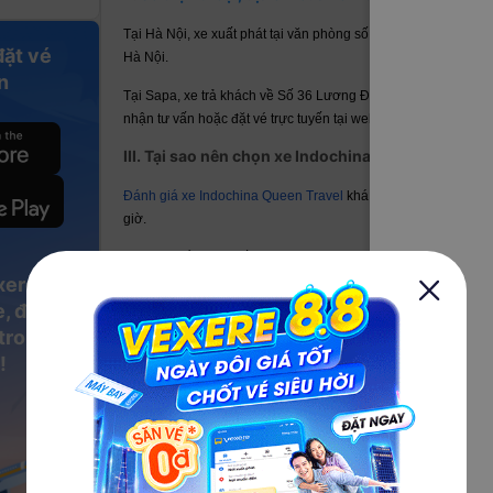
Tại Hà Nội, xe xuất phát tại văn phòng số 71 Hàng Nón, Hoàn 
đặt vé
Hà Nội.
n
Tại Sapa, xe trả khách về Số 36 Lương Đình Của. Hành khách
nhận tư vấn hoặc đặt vé trực tuyến tại web/app VeXeRe.
III. Tại sao nên chọn xe Indochina Queen Travel đ
Đánh giá xe Indochina Queen Travel
khá tốt dựa trên trải ng
giờ.
Với các điểm đón cố định hẹn trước, bạn nên giữ điện thoại b
xere
dự kiến, chắc chắn sẽ có sự chênh lệch. Nên để tránh xảy r
bị sớm hơn giờ hẹn.
, đặt vé
 trong
!