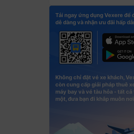
Tải ngay ứng dụng Vexere để 
dễ dàng và nhận ưu đãi hấp dẫ
Không chỉ đặt vé xe khách, Ve
còn cung cấp giải pháp thuê xe
máy bay và vé tàu hỏa - tất cả
một, đưa bạn đi khắp muôn nơi