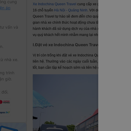
ông cung
Xe Indochina Queen Travel
cung cấp xe giường nằm 40 chỗ t
iện áp
16 chỗ tuyến
Hà Nội - Quảng Ninh
. Với dòng xe thế hệ mới, c
Queen Travel tự hào sẽ đem đến cho quý hành khách trên nhữn
gian nhà xe chính thức hoạt động chưa lâu, nhưng đã nhận đư
 tư vấn và
hành khách đã sử dụng dịch vụ của nhà xe.
Xe Indochina Que
vụ quý khách hết mình nhằm mang lại những trải nghiệm tuyệt
I.Đặt vé xe Indochina Queen Travel đi Sapa từ Hà N
n.
Vị trí còn trống khi đặt vé xe Indochina Queen Travel Hà Nội 
từ nhà xe.
liên hệ. Thường vào các ngày cuối tuần, lượng hành khách d
tốt, bạn cần lập kế hoạch sớm và liên hệ đặt giữ chỗ trước.
g trình
ận giờ.
 đối.