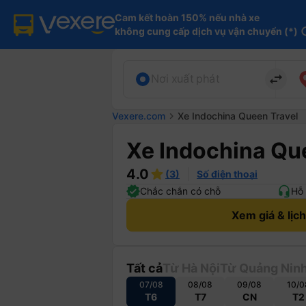
Cam kết hoàn 150% nếu nhà xe

không cung cấp dịch vụ vận chuyển (*)
in
import_export
Nơi xuất phát
Vexere.com
chevron_right
Xe Indochina Queen Travel
Xe Indochina Qu
4.0
(3)
Số điện thoại
Chắc chắn có chỗ
Hỗ 
Xem giá & lịc
Tất cả
Từ Hà Nội
Từ Quảng Nin
07/08
08/08
09/08
10/0
T6
T7
CN
T2