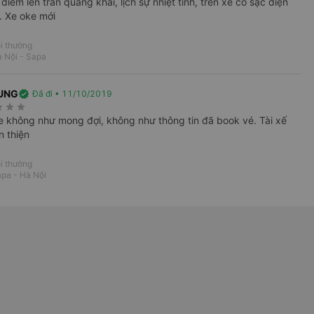
 điểm lên trần quang khải, lịch sự nhiệt tình, trên xe có sạc điện
2. Xe oke mới
Vexere
i thường
 chuyến
 Nội - Sapa
RUNG
verified
Đã đi • 11/10/2019
rate
star_rate
star_rate
e không như mong đợi, không như thông tin đã book vé. Tài xế
n thiện
i thường
pa - Hà Nội
i
Vé xe Tết
avel