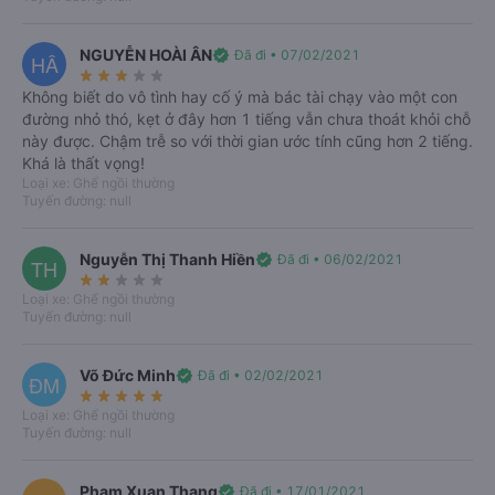
Chắc chắn
Hỗ trợ
Cho theo dõi
keyboard_arrow_right
có chỗ
24/7
hành trình xe
NGUYỄN HOÀI ÂN
verified
Đã đi • 07/02/2021
HÂ
star_rate
star_rate
star_rate
star_rate
star_rate
Không biết do vô tình hay cố ý mà bác tài chạy vào một con
Nơi xuất phát
đường nhỏ thó, kẹt ở đây hơn 1 tiếng vẫn chưa thoát khỏi chỗ
này được. Chậm trễ so với thời gian ước tính cũng hơn 2 tiếng.
import_export
Khá là thất vọng!
Loại xe: Ghế ngồi thường
Bạn muốn đi đâu?
Tuyến đường: null
Ngày đi
Khứ hồi
Nguyễn Thị Thanh Hiền
verified
Đã đi • 06/02/2021
T6, 07/08/2026
TH
star_rate
star_rate
star_rate
star_rate
star_rate
Loại xe: Ghế ngồi thường
Tuyến đường: null
Tìm kiếm
Võ Đức Minh
verified
Đã đi • 02/02/2021
ĐM
star_rate
star_rate
star_rate
star_rate
star_rate
Loại xe: Ghế ngồi thường
Tuyến đường: null
Pham Xuan Thang
verified
Đã đi • 17/01/2021