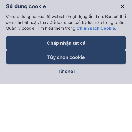
close
Sử dụng cookie
Vexere dùng cookie để website hoạt động ổn định. Bạn có thể
xem chi tiết hoặc thay đổi lựa chọn bất kỳ lúc nào trong phần
Quản lý cookie. Tìm hiểu thêm trong
Chính sách Cookie
.
Chấp nhận tất cả
Tùy chọn cookie
Từ chối
Theo dõi chúng tôi trên
Facebook
Tiktok
Youtube
Công ty TNHH Thương Mại Dịch Vụ Vexere