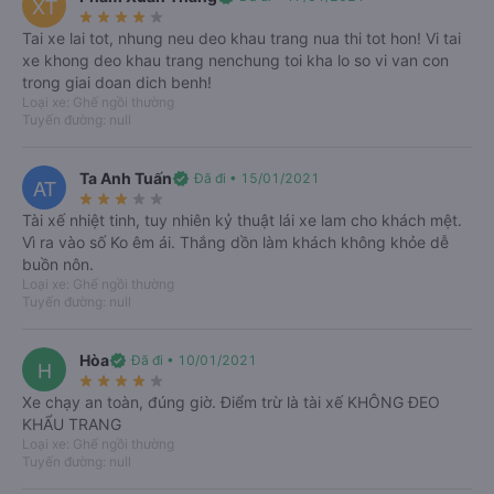
XT
star_rate
star_rate
star_rate
star_rate
star_rate
Tai xe lai tot, nhung neu deo khau trang nua thi tot hon! Vi tai
xe khong deo khau trang nenchung toi kha lo so vi van con
trong giai doan dich benh!
Tất cả
Từ Cần Thơ
Từ Vĩnh Long
Từ Hồ Chí Minh
Loại xe: Ghế ngồi thường
07/08
08/08
09/08
10/08
11/08
12/08
Tuyến đường: null
T6
T7
CN
T2
T3
T4
Cần Thơ
Hồ Chí Minh
Ta Anh Tuấn
verified
Đã đi • 15/01/2021
AT
Nhiều chuyến xe giá tốt mỗi ngày trên Vexere
star_rate
star_rate
star_rate
star_rate
star_rate
Tài xế nhiệt tinh, tuy nhiên kỷ thuật lái xe lam cho khách mệt.
Chọn chuyến
Vì ra vào số Ko êm ái. Thắng dồn làm khách không khỏe dễ
buồn nôn.
Loại xe: Ghế ngồi thường
Vĩnh Long
Hồ Chí Minh
Tuyến đường: null
Nhiều chuyến xe giá tốt mỗi ngày trên Vexere
Chọn chuyến
Hòa
verified
Đã đi • 10/01/2021
H
star_rate
star_rate
star_rate
star_rate
star_rate
Xe chạy an toàn, đúng giờ. Điểm trừ là tài xế KHÔNG ĐEO
Hồ Chí Minh
Cần Thơ
KHẨU TRANG
Nhiều chuyến xe giá tốt mỗi ngày trên Vexere
Loại xe: Ghế ngồi thường
Tuyến đường: null
Chọn chuyến