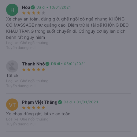
Hòa
verified
Đã đi • 10/01/2021
H
star_rate
star_rate
star_rate
star_rate
star_rate
Xe chạy an toàn, đúng giờ. ghế ngồi có ngả nhưng KHÔNG
CÓ MASSAGE như quảng cáo. Điểm trừ là tài xế KHÔNG ĐEO
KHẨU TRANG trong suốt chuyến đi. Có nguy cơ lây lan dịch
bệnh rất nguy hiểm
Loại xe: Ghế ngồi thường
Tuyến đường: null
Lợi ích khi đặt Vexere
Thanh Nhỏ
verified
Đã đi • 05/01/2021
Chắc chắn có chỗ
star_rate
star_rate
star_rate
star_rate
star_rate
Tốt ok
Nhà xe nhận được thông tin ngay khi đặt chỗ. Cam kết
Loại xe: Ghế ngồi thường
hoàn 150% nếu nhà xe không cung cấp dịch vụ vận
Tuyến đường: null
chuyển (
*
).
Điều kiện áp dụng
Hỗ trợ 24/7
Phạm Việt Thắng
verified
Đã đi • 01/01/2021
Nhân viên tổng đài Vexere tận tâm tư vấn và hỗ trợ khi
VT
star_rate
star_rate
star_rate
star_rate
star_rate
gặp trục trặc hoặc sự cố.
Xe chạy đúng giờ, lái xe an toàn.
Được chọn chỗ ngồi
Loại xe: Ghế ngồi thường
Được chọn điểm đón trả mong muốn.
Tuyến đường: null
Thông tin chính xác
Lịch chạy, giá vé cập nhật liên tục từ nhà xe.