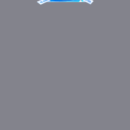
Các ghế ngồi được thiết kế trượt ngã bằng các nút điều chỉnh, hành khách
có thể lựa chọn tư thế phù hợp và thoải mái nhất một cách dễ dàng, nhanh
chóng.
Nhân viên phục vụ luôn nhiệt tình hỗ trợ khách hàng trong mọi tình huống,
tài xế được lựa chọn kỹ lưỡng, luôn đặt sự an toàn và thoải mái của hành
khách lên trên hết.
Xem thêm thông tin các hãng xe cùng tuyến đường và đặt vé với giá thấp
nhất tại VeXeRe.com
Vé xe khách từ Sài Gòn đi Cần Thơ
Vé xe khách từ Cần Thơ đi Sài Gòn
Xem thêm
4.0
Đánh giá nhà xe