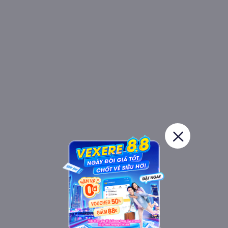
Nội thất xe Lộc Phát Limousine đi Sài Gòn từ Cần Thơ
Xe Limousine Lộc Phát là dòng xe Limousine có thiết kế 9 ghế cao cấp từ
xe 16 chỗ thông thường tạo không gian rộng rãi, kích thước ghế lớn. Các
ghế giữa xe có chỗ để tay, có thể ngả từ 10~45 độ tùy theo nhu cầu. Trên
xe trang bị Wifi, cổng sạc USB ngay gần tại vị trí các ghế, màn hình cỡ lớn
LED 21 inches và khăn lạnh, nước suối miễn phí.