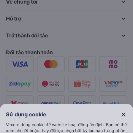
keyboard_arrow_down
Về chúng tôi
keyboard_arrow_down
Hỗ trợ
keyboard_arrow_down
Trở thành đối tác
Đối tác thanh toán
close
Sử dụng cookie
Vexere dùng cookie để website hoạt động ổn định. Bạn có thể
xem chi tiết hoặc thay đổi lựa chọn bất kỳ lúc nào trong phần