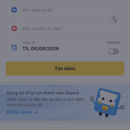
Nơi xuất phát
import_export
Bạn muốn đi đâu?
Ngày đi
Khứ hồi
T5, 06/08/2026
Tìm kiếm