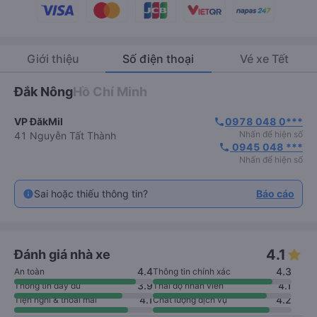
Giới thiệu
Số điện thoại
Vé xe Tết
Đắk Nông
Hồ Chí Minh
VP ĐăkMil
0978 048 0***
phone
Nhấn để hiện số
41 Nguyễn Tất Thành
 0945 048 ***
phone
Nhấn để hiện số
Sai hoặc thiếu thông tin?
Báo cáo
4.1
Đánh giá nhà xe
4.4
4.3
An toàn
Thông tin chính xác
3.9
4.1
Thông tin đầy đủ
Thái độ nhân viên
4.1
4.2
Tiện nghi & thoải mái
Chất lượng dịch vụ