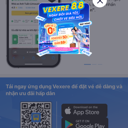
Tải ngay ứng dụng Vexere để đặt vé dễ dàng và
nhận ưu đãi hấp dẫn