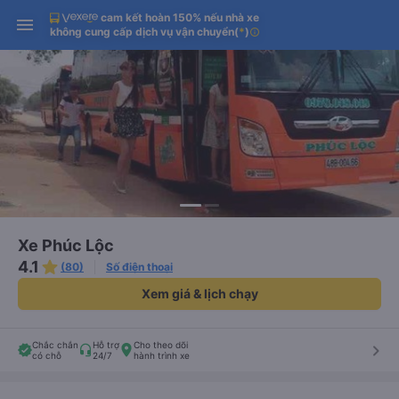
cam kết hoàn 150% nếu nhà xe
Tải app Vexere ngay!
Tải app Vexere
Mở app
Mở app
không cung cấp dịch vụ vận chuyển
(
*
)
info
Nhận ưu đãi thành viên độc
-30k/ghế khi đặt vé máy bay qua
quyền
app
Xe Phúc Lộc
4.1
(80)
Số điện thoại
Xem giá & lịch chạy
Chắc chắn
Hỗ trợ
Cho theo dõi
keyboard_arrow_right
có chỗ
24/7
hành trình xe