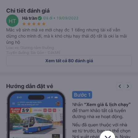
Chi tiết đánh giá
Hà trần
verified
Đã đi • 19/09/2022
HT
star_rate
star_rate
star_rate
star_rate
star_rate
Mắc vệ sinh mà xe mới chạy đc 1 tiếng nhưng tài xế vẫn
dừng cho mình đi, mà k khó chịu hay thái độ rất là oki la mãi
ủng hộ
Loại xe: Giường nằm thường
Tuyến đường: Sài Gòn - ĐăkMil
Xem tất cả 80 đánh giá
keyboard_arrow_left
keyboard_arrow_right
Hướng dẫn đặt vé