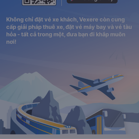
Không chỉ đặt vé xe khách, Vexere còn cung
cấp giải pháp thuê xe, đặt vé máy bay và vé tàu
hỏa - tất cả trong một, đưa bạn đi khắp muôn
nơi!