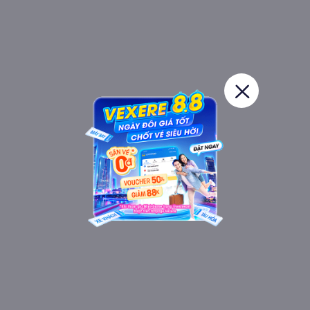
Nội thất xe Quân An đi Hà Tĩnh từ Hà Nội
Đội ngũ tài xế tận tâm, lái xe an toàn, không nhồi nhét khách, không bắt
khách dọc đường, chỉ hỗ trợ đón tại các điểm cố định với khách đã liên hệ
đặt vé trước. Với các chuyến xe đi đêm, tài xế vẫn chạy tốc độ vừa phải,
khách hàng có thể ngủ hoặc nghỉ ngơi dưỡng sức trên suốt chặng đường
đi.
Xe Quân An còn hỗ trợ gửi hàng tại các đầu văn phòng. Chi tiết về chi phí
và cách thức gửi hàng, bạn cần liên hệ trước tại các đầu văn phòng, phí
gửi hàng sẽ tùy thuộc theo loại hàng và kích thước, khối lượng.