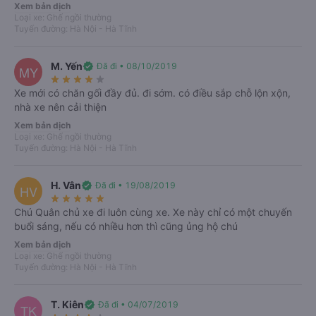
Xem bản dịch
Loại xe: Ghế ngồi thường
Nơi xuất phát
Tuyến đường: Hà Nội - Hà Tĩnh
import_export
M. Yến
verified
Đã đi • 08/10/2019
Bạn muốn đi đâu?
MY
star_rate
star_rate
star_rate
star_rate
star_rate
Xe mới có chăn gối đầy đủ. đi sớm. có điều sắp chỗ lộn xộn,
Ngày đi
Khứ hồi
nhà xe nên cải thiện
T6, 07/08/2026
Xem bản dịch
Loại xe: Ghế ngồi thường
Tuyến đường: Hà Nội - Hà Tĩnh
Tìm kiếm
H. Vân
verified
Đã đi • 19/08/2019
HV
star_rate
star_rate
star_rate
star_rate
star_rate
Chú Quân chủ xe đi luôn cùng xe. Xe này chỉ có một chuyến
buổi sáng, nếu có nhiều hơn thì cũng ủng hộ chú
Xem bản dịch
Loại xe: Ghế ngồi thường
Tuyến đường: Hà Nội - Hà Tĩnh
T. Kiên
verified
Đã đi • 04/07/2019
TK