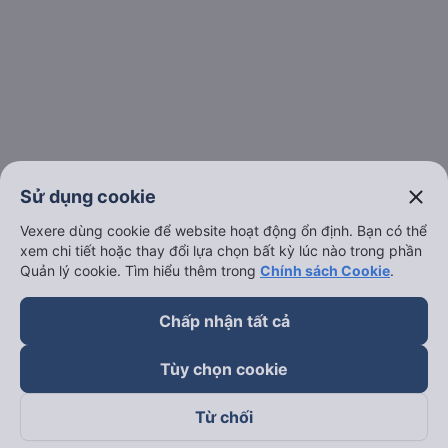
close
Sử dụng cookie
Vexere dùng cookie để website hoạt động ổn định. Bạn có thể
xem chi tiết hoặc thay đổi lựa chọn bất kỳ lúc nào trong phần
Quản lý cookie. Tìm hiểu thêm trong
Chính sách Cookie
.
Chấp nhận tất cả
Tùy chọn cookie
Từ chối
Theo dõi chúng tôi trên