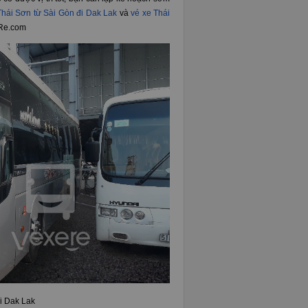
Thái Sơn từ Sài Gòn đi Dak Lak
và
vé xe Thái
eRe.com
i Dak Lak