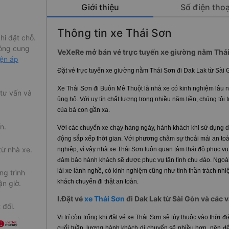
Giới thiệu
Số điện thoạ
Thông tin xe Thái Sơn
hi đặt chỗ.
ông cung
VeXeRe mở bán vé trực tuyến xe giường nằm Thái 
iện áp
Đặt vé trực tuyến xe giường nằm Thái Sơn đi Dak Lak từ Sài G
Xe Thái Sơn đi Buôn Mê Thuột là nhà xe có kinh nghiệm lâu
 tư vấn và
ủng hộ. Với uy tín chất lượng trong nhiều năm liền, chúng tôi
của bà con gần xa.
n.
Với các chuyến xe chạy hàng ngày, hành khách khi sử dụng d
động sắp xếp thời gian. Với phương châm sự thoải mái an to
từ nhà xe.
nghiệp, vì vậy nhà xe Thái Sơn luôn quan tâm thái độ phục vụ
đảm bảo hành khách sẽ được phục vụ tận tình chu đáo. Ngoài 
lái xe lành nghề, có kinh nghiệm cũng như tinh thần trách n
g trình
khách chuyến đi thật an toàn.
ận giờ.
I.Đặt vé
xe Thái Sơn
đi Dak Lak từ Sài Gòn và các v
 đối.
Vị trí còn trống khi đặt vé xe Thái Sơn sẽ tùy thuộc vào thời
cuối tuần, lượng hành khách di chuyển sẽ nhiều hơn, nên để 