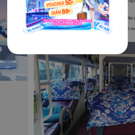
dự kiến, chắc chắn sẽ có sự chênh lệch. Nên để tránh xảy r
bị sớm hơn giờ hẹn.
Nhân viên phục vụ nhiệt tình, chu đáo, tư vấn chuyên nghiệp 
Bên cạnh đó, về cơ sở vật chất, xe giường nằm đời mới cung 
khăn lạnh, nước uống, máy lạnh, đèn Led,v.v...