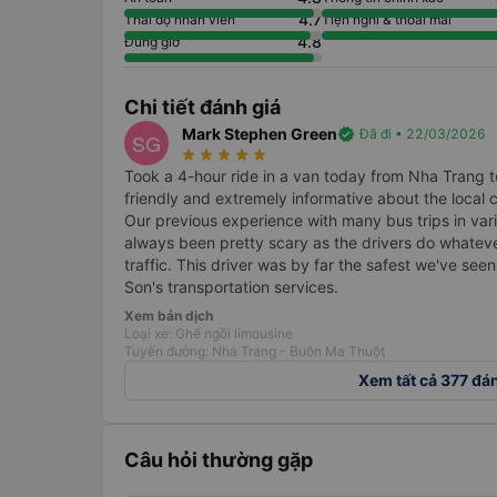
4.7
Thái độ nhân viên
Tiện nghi & thoải mái
4.8
Đúng giờ
Chi tiết đánh giá
Mark Stephen Green
verified
Đã đi • 22/03/2026
SG
star_rate
star_rate
star_rate
star_rate
star_rate
Took a 4-hour ride in a van today from Nha Trang 
friendly and extremely informative about the local 
Our previous experience with many bus trips in va
always been pretty scary as the drivers do whateve
traffic. This driver was by far the safest we've se
Son's transportation services.
Xem bản dịch
Loại xe: Ghế ngồi limousine
Tuyến đường: Nha Trang - Buôn Ma Thuột
Xem tất cả 377 đá
Câu hỏi thường gặp