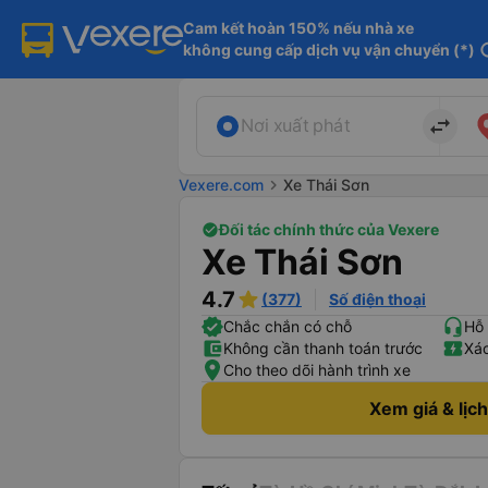
Cam kết hoàn 150% nếu nhà xe

không cung cấp dịch vụ vận chuyển (*)
in
import_export
Nơi xuất phát
Vexere.com
chevron_right
Xe Thái Sơn
Đối tác chính thức của Vexere
Xe Thái Sơn
4.7
(377)
Số điện thoại
Chắc chắn có chỗ
Hỗ 
Không cần thanh toán trước
Xác
Cho theo dõi hành trình xe
Xem giá & lịc