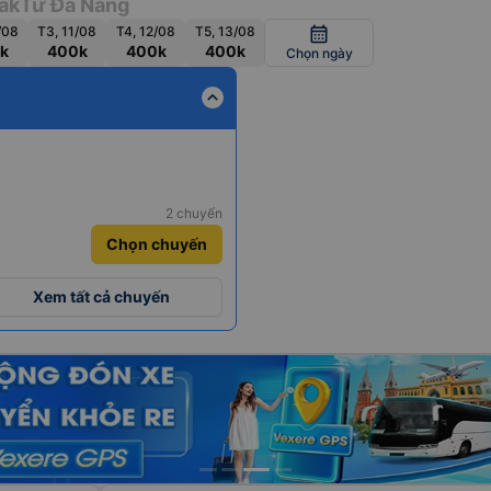
ắk
Từ Đà Nẵng
/08
T3, 11/08
T4, 12/08
T5, 13/08
calendar_month
k
400k
400k
400k
Chọn ngày
expand_less
2 chuyến
Chọn chuyến
Xem tất cả chuyến