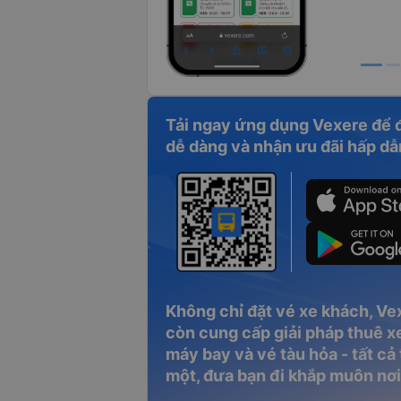
Tải ngay ứng dụng Vexere để 
dễ dàng và nhận ưu đãi hấp dẫ
Không chỉ đặt vé xe khách, Ve
còn cung cấp giải pháp thuê xe
máy bay và vé tàu hỏa - tất cả
một, đưa bạn đi khắp muôn nơi