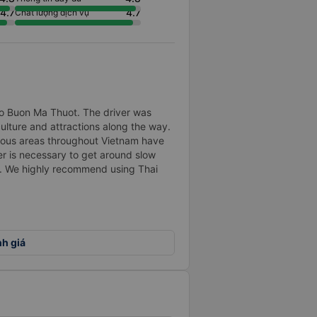
4.7
4.7
Chất lượng dịch vụ
to Buon Ma Thuot. The driver was
culture and attractions along the way.
rious areas throughout Vietnam have
r is necessary to get around slow
en. We highly recommend using Thai
nh giá