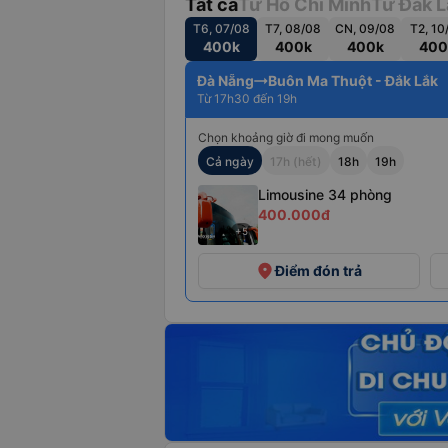
Tất cả
Từ Hồ Chí Minh
Từ Đắk L
T6, 07/08
T7, 08/08
CN, 09/08
T2, 10
400k
400k
400k
400
Đà Nẵng
Buôn Ma Thuột - Đắk Lắk
Từ 17h30 đến 19h
Chọn khoảng giờ đi mong muốn
Cả ngày
17h (hết)
18h
19h
Limousine 34 phòng
400.000đ
+5
place
Điểm đón trả