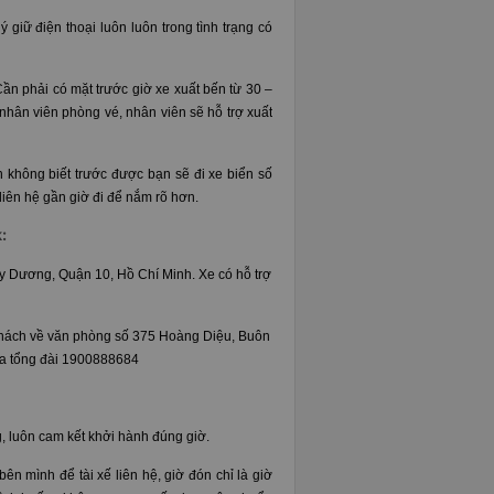
 giữ điện thoại luôn luôn trong tình trạng có
Cần phải có mặt trước giờ xe xuất bến từ 30 –
nhân viên phòng vé, nhân viên sẽ hỗ trợ xuất
 không biết trước được bạn sẽ đi xe biển số
 liên hệ gần giờ đi để nắm rõ hơn.
:
 Dương, Quận 10, Hồ Chí Minh. Xe có hỗ trợ
ả khách về văn phòng số 375 Hoàng Diệu, Buôn
qua tổng đài 1900888684
, luôn cam kết khởi hành đúng giờ.
ên mình để tài xế liên hệ, giờ đón chỉ là giờ