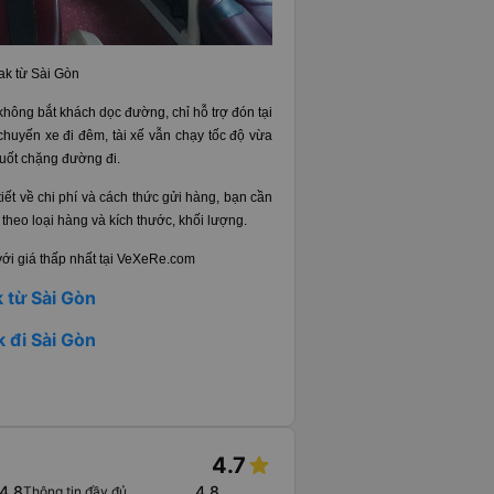
ak từ Sài Gòn
 không bắt khách dọc đường, chỉ hỗ trợ đón tại
 chuyến xe đi đêm, tài xế vẫn chạy tốc độ vừa
suốt chặng đường đi.
iết về chi phí và cách thức gửi hàng, bạn cần
 theo loại hàng và kích thước, khối lượng.
với giá thấp nhất tại VeXeRe.com
 từ Sài Gòn
 đi Sài Gòn
4.7
4.8
4.8
Thông tin đầy đủ