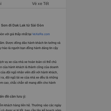
i
Vé xe Tết
Sơn đi Dak Lak từ Sài Gòn
òn với giá thấp nhất tại
VeXeRe.com
 năm. Được đông đảo hành khách tin tưởng và
 tự hào là người bạn đồng hành đáng tin cậy
ịch vụ xe của nhà xe hoàn toàn có thể chủ
àn của hành khách là thành công của doanh
 của đội ngũ nhân viên đối với hành khách,
ra, đội ngũ lái xe của nhà xe đều là những
hiệm cao, chắc chắn sẽ mang đến cho hành
ấn đề cần lưu ý:
 điểm khách hàng liên hệ. Thường vào các ngày
có được vị trí tốt, bạn cần lập kế hoạch sớm