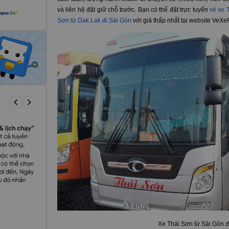
và liên hệ đặt giữ chỗ trước. Bạn có thể đặt trực tuyến
vé xe 
Sơn từ Dak Lak đi Sài Gòn
với giá thấp nhất tại website VeX
keyboard_arrow_left
keyboard_arrow_right
Xe Thái Sơn từ Sài Gòn đ