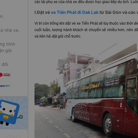
các lái phụ xe của nhà xe đều được học giao tiếp du lịch. Luô
I.Đặt vé
xe Tiến Phát đi Dak Lak
từ Sài Gòn và các 
n.
Vị trí còn trống khi đặt vé xe Tiến Phát sẽ tùy thuộc vào thờ
từ nhà xe.
cuối tuần, lượng hành khách di chuyển sẽ nhiều hơn, nên để 
và liên hệ đặt giữ chỗ trước.
g trình
ận giờ.
 đối.