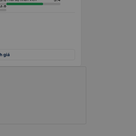
3.8
h giá