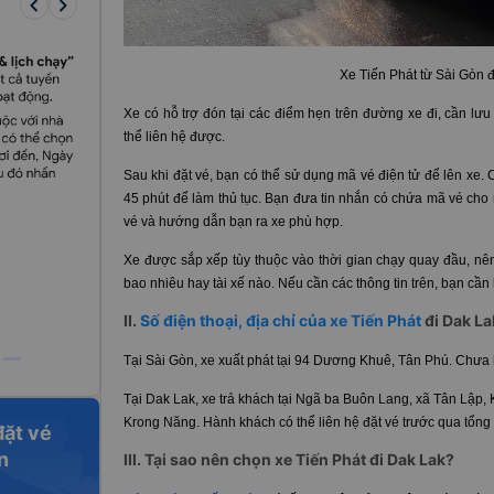
keyboard_arrow_left
keyboard_arrow_right
Xe Tiến Phát từ Sài Gòn 
Xe có hỗ trợ đón tại các điểm hẹn trên đường xe đi, cần lưu ý
thể liên hệ được.
Sau khi đặt vé, bạn có thể sử dụng mã vé điện tử để lên xe. 
45 phút để làm thủ tục. Bạn đưa tin nhắn có chứa mã vé cho 
vé và hướng dẫn bạn ra xe phù hợp.
Xe được sắp xếp tùy thuộc vào thời gian chạy quay đầu, nên
bao nhiêu hay tài xế nào. Nếu cần các thông tin trên, bạn cần
II.
Số điện thoại, địa chỉ của xe Tiến Phát
đi Dak La
Tại Sài Gòn, xe xuất phát tại 94 Dương Khuê, Tân Phú. Chưa h
Tại Dak Lak, xe trả khách tại Ngã ba Buôn Lang, xã Tân Lập, 
Krong Năng. Hành khách có thể liên hệ đặt vé trước qua tổn
đặt vé
n
III. Tại sao nên chọn xe Tiến Phát đi Dak Lak?