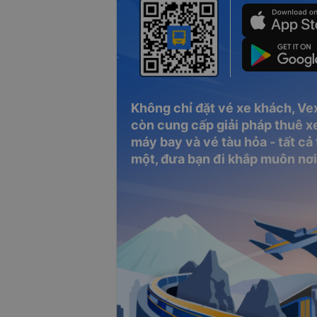
Không chỉ đặt vé xe khách, Ve
còn cung cấp giải pháp thuê xe
máy bay và vé tàu hỏa - tất cả
một, đưa bạn đi khắp muôn nơi