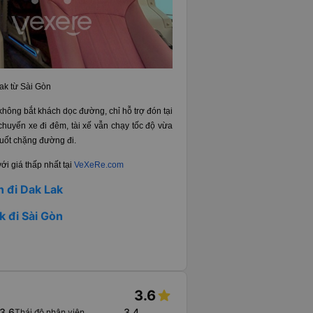
Lak từ Sài Gòn
 không bắt khách dọc đường, chỉ hỗ trợ đón tại
 chuyến xe đi đêm, tài xế vẫn chạy tốc độ vừa
suốt chặng đường đi.
i giá thấp nhất tại
VeXeRe.com
n đi Dak Lak
k đi Sài Gòn
3.6
3.6
3.4
Thái độ nhân viên