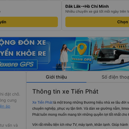
Đắk Lắk
Hồ Chí Minh
e
Nhiều chuyến xe giá tốt mỗi ngày trên 
yến
Chọn
Giới thiệu
Số điện thoạ
Thông tin xe Tiến Phát
hi đặt chỗ.
ông cung
Xe Tiến Phát
là một trong những thương hiệu nhà xe lâu đời và
iện áp
chuyên nghiệp, phục vụ tận tình. Và dàn xe giường nằm, lim
Phát luôn mong muốn mang tới những quyền lợi tốt nhất cho
Với rất nhiều tiện ích như TV, máy lạnh, khăn lạnh. Giúp hành
 tư vấn và