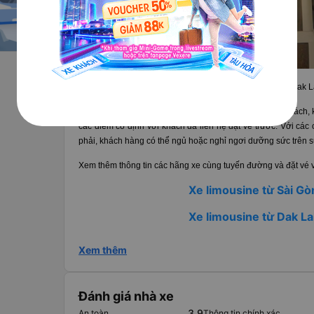
Nội thất xe Tiến Phát đi Dak 
Đội ngũ tài xế tận tâm, lái xe an toàn, không nhồi nhét khách,
các điểm cố định với khách đã liên hệ đặt vé trước. Với các
phải, khách hàng có thể ngủ hoặc nghỉ ngơi dưỡng sức trên 
Xem thêm thông tin các hãng xe cùng tuyến đường và đặt vé vớ
Xe limousine từ Sài Gò
Xe limousine từ Dak La
Xem thêm
Đánh giá nhà xe
3.9
An toàn
Thông tin chính xác