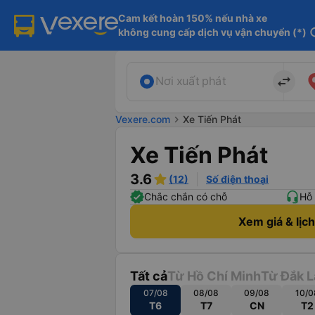
Cam kết hoàn 150% nếu nhà xe

không cung cấp dịch vụ vận chuyển (*)
in
import_export
Nơi xuất phát
Vexere.com
chevron_right
Xe Tiến Phát
Xe Tiến Phát
3.6
(12)
Số điện thoại
Chắc chắn có chỗ
Hỗ 
Xem giá & lịc
Tất cả
Từ Hồ Chí Minh
Từ Đắk L
07/08
08/08
09/08
10/0
T6
T7
CN
T2