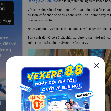
Đánh giá xe Tiến Phát
khá tốt dựa trên trải nghiệm khách hàn
Với các điểm đón cố định hẹn trước, bạn nên giữ điện thoại b
dự kiến, chắc chắn sẽ có sự chênh lệch. Nên để tránh xảy r
bị sớm hơn giờ hẹn.
Nhân viên phục vụ nhiệt tình, chu đáo, tư vấn chuyên nghiệp
xere
Bên cạnh đó, về cơ sở vật chất, xe giường nằm đời mới cung 
, đặt vé
khăn lạnh, nước uống, máy lạnh, đèn Led,v.v...
 trong
!