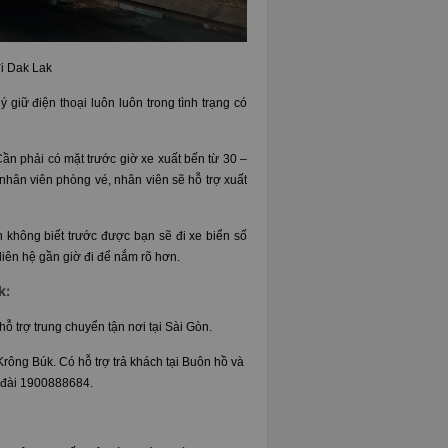
đi Dak Lak
 giữ điện thoại luôn luôn trong tình trạng có
Cần phải có mặt trước giờ xe xuất bến từ 30 –
nhân viên phòng vé, nhân viên sẽ hỗ trợ xuất
 không biết trước được bạn sẽ đi xe biển số
 liên hệ gần giờ đi để nắm rõ hơn.
k:
ỗ trợ trung chuyển tận nơi tại Sài Gòn.
Krông Búk. Có hỗ trợ trả khách tại Buôn hồ và
g đài 1900888684.