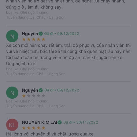
Nhân viên hỗ trợ đặt vé nhiệt tình, dễ nghe. Xe chạy nhanh,
đúng giờ , êm ái, không say.
Nơi xuất phát
Loại xe: Ghế ngồi thường
Tuyến đường: Lai Châu - Lạng Sơn
import_export
Bạn muốn đi đâu?
Nguyên
verified
Đã đi • 09/12/2022
N
star_rate
star_rate
star_rate
star_rate
star_rate
Xe còn mới nên chạy rất êm, thái độ phục vụ của nhân viên thì
Ngày đi
Khứ hồi
T5, 06/08/2026
vui vẻ nhiệt tình, bác tài xế thì cũng khá quen mặt lâu nay nên
tôi hoàn toàn tin tưởng về mức độ an toàn khi ngồi trên xe.
Ủng hộ nhà xe
Loại xe: Ghế ngồi thường
Tìm kiếm
Tuyến đường: Lai Châu - Lạng Sơn
Nguyên
verified
Đã đi • 09/12/2022
N
star_rate
star_rate
star_rate
star_rate
star_rate
Loại xe: Ghế ngồi thường
Tuyến đường: Lai Châu - Lạng Sơn
NGUYEN KIM LAI
verified
Đã đi • 30/11/2022
KL
star_rate
star_rate
star_rate
star_rate
star_rate
Hài lòng với chuyến đi và chất lượng của xe