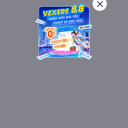
Lai Châu ?
Hành khách
đánh giá xe Toàn Thắng
là có chất lượng
tốt dựa trên trải nghiệm khách hàng, luôn cam kết
khởi hành đúng giờ, tuy nhiên thời gian đến còn tùy
thuộc vào tình hình giao thông. Với các điểm đón dọc
đường xe chạy, bạn nên giữ điện thoại bên mình để tài
xế liên hệ, giờ đón chỉ là giờ dự kiến, chắc chắn sẽ có
sự chênh lệch. Nên để tránh trễ xe, bạn nên chuẩn bị
sớm hơn giờ hẹn.