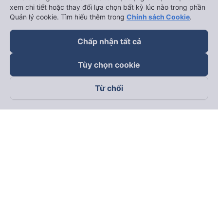
xem chi tiết hoặc thay đổi lựa chọn bất kỳ lúc nào trong phần
Quản lý cookie. Tìm hiểu thêm trong
Chính sách Cookie
.
Chấp nhận tất cả
Tùy chọn cookie
Từ chối
Theo dõi chúng tôi trên
Facebook
Tiktok
Youtube
Công ty TNHH Thương Mại Dịch Vụ Vexere
Địa chỉ đăng ký kinh doanh: 8C Chữ Đồng Tử, Phường Tân
Sơn Nhất, TP. Hồ Chí Minh, Việt Nam
Địa chỉ
:
Lầu 2, toà nhà H3 Circo Hoàng Diệu, 384 Hoàng Diệu,
Phường Khánh Hội, TP Hồ Chí Minh, Việt Nam
Tầng 3, toà nhà 101 Láng Hạ, 101 Láng Hạ, Phường Láng, TP.
Hà Nội, Việt Nam