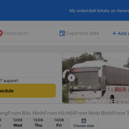
My orders
Sell tickets on Vexer
add
Departure date
Destination
Add 
keyboard_arrow_left
7 support
hedule
ang
From Bắc Ninh
From Hà Nội
From Ninh Bình
From 
8
12/08
13/08
14/08
calendar_month
e
Wed
Thu
Fri
Choose date