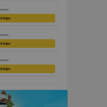
 Vexere
t trips
 Vexere
t trips
 Vexere
t trips