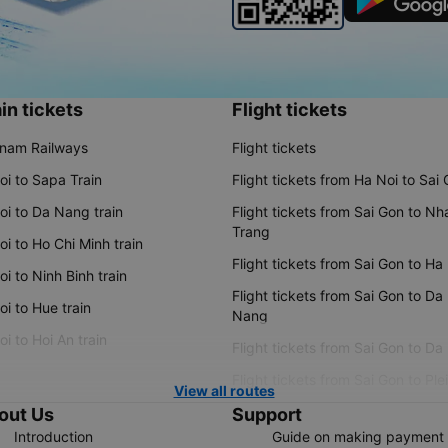
in tickets
Flight tickets
tnam Railways
Flight tickets
oi to Sapa Train
Flight tickets from Ha Noi to Sai
oi to Da Nang train
Flight tickets from Sai Gon to Nh
Trang
i to Ho Chi Minh train
Flight tickets from Sai Gon to Ha
i to Ninh Binh train
Flight tickets from Sai Gon to Da
i to Hue train
Nang
i to Hoi An train
Flight tickets from Sai Gon to Da
Flight tickets from Sai Gon to Ple
View all routes
out Us
Support
Introduction
Guide on making payment