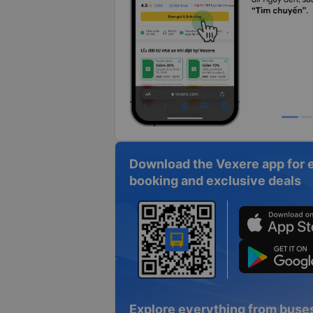
Download the Vexere app for 
booking and exclusive deals
Explore everything from buses