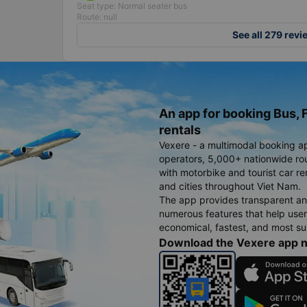
Seat type: Normal seater bus
Route: null
See all 279 revi
An app for booking Bus, F
rentals
Vexere - a multimodal booking a
operators, 5,000+ nationwide rout
with motorbike and tourist car re
and cities throughout Viet Nam.
The app provides transparent an
numerous features that help use
economical, fastest, and most sui
Download the Vexere app 