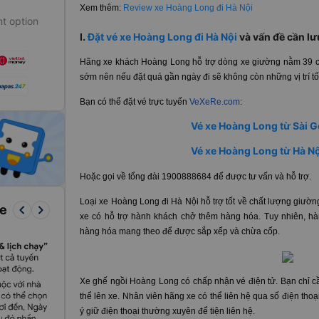
Xem thêm:
Review xe Hoàng Long đi Hà Nội
t option
I.
Đặt vé xe Hoàng Long đi Hà Nội
và vấn đề cần lư
Hãng xe khách Hoàng Long hỗ trợ dòng xe giường nằm 39 ch
sớm nên nếu đặt quá gần ngày đi sẽ không còn những vị trí tố
Bạn có thể đặt vé trực tuyến
VeXeRe.com
:
Vé xe Hoàng Long từ Sài G
Vé xe Hoàng Long từ Hà Nộ
Hoặc gọi về tổng đài 1900888684 để được tư vấn và hỗ trợ.
Loại xe Hoàng Long đi Hà Nội hỗ trợ tốt về chất lượng giườn
keyboard_arrow_left
keyboard_arrow_right
re
xe có hỗ trợ hành khách chở thêm hàng hóa. Tuy nhiên, hàn
hàng hóa mang theo để được sắp xếp và chừa cốp.
Xe ghế ngồi Hoàng Long có chấp nhận vé điện tử. Bạn chỉ cầ
thể lên xe. Nhân viên hãng xe có thể liên hệ qua số điện thoạ
ý giữ điện thoại thường xuyên để tiện liên hệ.