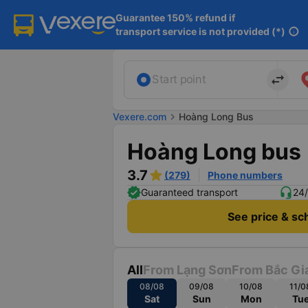
Guarantee 150% refund if

transport service is not provided (*)
info
import_export
Start point
Vexere.com
chevron_right
Hoàng Long Bus
Hoàng Long bus
3.7
(279)
Phone numbers
Guaranteed transport
24/
See price & sc
All
From Lạng Sơn
From Bắc Gi
08/08
09/08
10/08
11/0
Sat
Sun
Mon
Tu