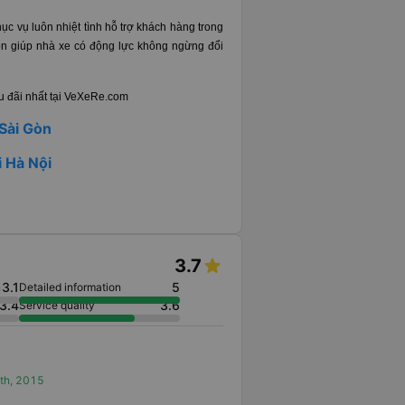
ục vụ luôn nhiệt tình hỗ trợ khách hàng trong
ôn giúp nhà xe có động lực không ngừng đổi
ưu đãi nhất tại VeXeRe.com
 Sài Gòn
i Hà Nội
3.7
3.1
5
n
Detailed information
3.4
3.6
Service quality
4th, 2015