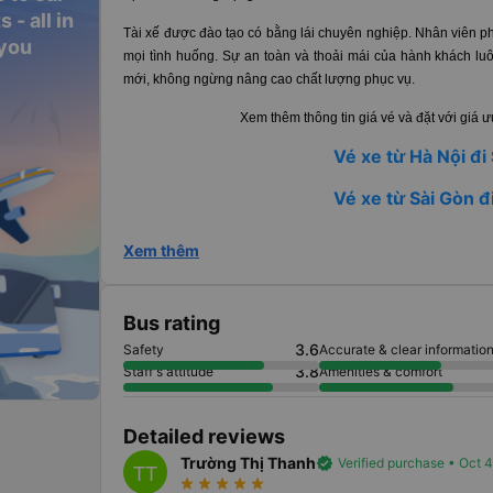
 - all in
Tài xế được đào tạo có bằng lái chuyên nghiệp. Nhân viên ph
 you
mọi tình huống. Sự an toàn và thoải mái của hành khách lu
mới, không ngừng nâng cao chất lượng phục vụ.
Xem thêm thông tin giá vé và đặt với giá 
Vé xe từ Hà Nội đi
Vé xe từ Sài Gòn đ
Xem thêm
Bus rating
3.6
Safety
Accurate & clear informatio
3.8
Staff's attitude
Amenities & comfort
Detailed reviews
Trường Thị Thanh
verified
Verified purchase • Oct 
TT
star_rate
star_rate
star_rate
star_rate
star_rate