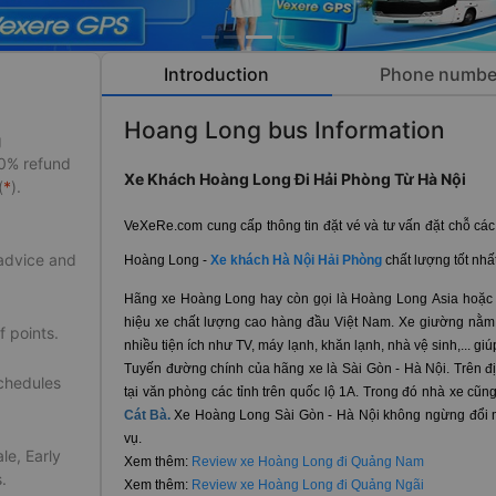
Introduction
Phone numbe
Hoang Long bus Information
g
50% refund
Xe Khách Hoàng Long Đi Hải Phòng Từ Hà Nội
(
*
).
VeXeRe.com cung cấp thông tin đặt vé và tư vấn đặt chỗ các
 advice and
Hoàng Long -
Xe khách Hà Nội Hải Phòng
chất lượng tốt nhấ
Hãng xe Hoàng Long hay còn gọi là Hoàng Long Asia hoặc
hiệu xe chất lượng cao hàng đầu Việt Nam. Xe giường nằm c
f points.
nhiều tiện ích như TV, máy lạnh, khăn lạnh, nhà vệ sinh,... gi
Tuyến đường chính của hãng xe là Sài Gòn - Hà Nội. Trên đị
schedules
tại văn phòng các tỉnh trên quốc lộ 1A. Trong đó nhà xe cũ
Cát Bà.
Xe Hoàng Long Sài Gòn - Hà Nội không ngừng đổi 
vụ.
le, Early
Xem thêm:
Review xe Hoàng Long đi Quảng Nam
.
Xem thêm:
Review xe Hoàng Long đi Quảng Ngãi