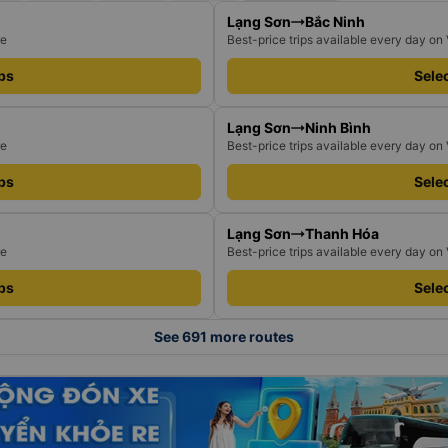
Lạng Sơn
Bắc Ninh
re
Best-price trips available every day on
ips
Selec
Lạng Sơn
Ninh Bình
re
Best-price trips available every day on
ips
Selec
Lạng Sơn
Thanh Hóa
re
Best-price trips available every day on
ips
Selec
See 691 more routes