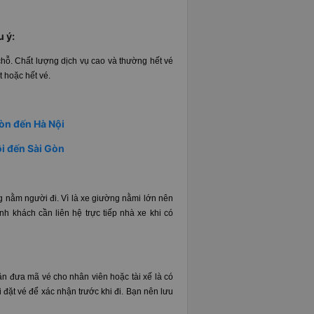
u ý:
ỗ. Chất lượng dịch vụ cao và thường hết vé
t hoặc hết vé.
òn đến Hà Nội
i đến Sài Gòn
g nằm người đi. Vì là xe giường nằmi lớn nên
h khách cần liên hệ trực tiếp nhà xe khi có
n đưa mã vé cho nhân viên hoặc tài xế là có
i đặt vé để xác nhận trước khi đi. Bạn nên lưu