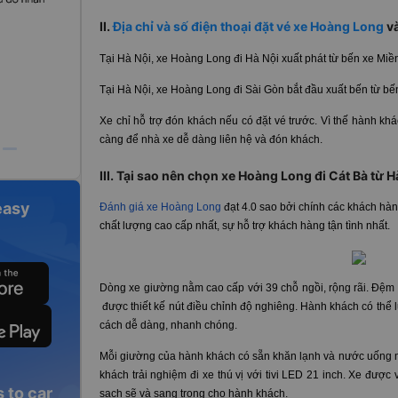
II.
Địa chỉ và số điện thoại đặt vé xe Hoàng Long
và
Tại Hà Nội, xe Hoàng Long đi Hà Nội xuất phát từ bến xe Mi
Tại Hà Nội, xe Hoàng Long đi Sài Gòn bắt đầu xuất bến từ b
Xe chỉ hỗ trợ đón khách nếu có đặt vé trước. Vì thế hành kh
càng để nhà xe dễ dàng liên hệ và đón khách.
III. Tại sao nên chọn xe Hoàng Long đi Cát Bà từ H
easy
Đánh giá xe Hoàng Long
đạt 4.0 sao bởi chính các khách hàn
chất lượng cao cấp nhất, sự hỗ trợ khách hàng tận tình nhất.
Dòng xe giường nằm cao cấp với 39 chỗ ngồi, rộng rãi. Đệm
được thiết kế nút điều chỉnh độ nghiêng. Hành khách có thể 
cách dễ dàng, nhanh chóng.
Mỗi giường của hành khách có sẵn khăn lạnh và nước uống
khách trải nghiệm đi xe thú vị với tivi LED 21 inch. Xe đượ
 to car
sạch sẽ và sang trọng cho hành khách.