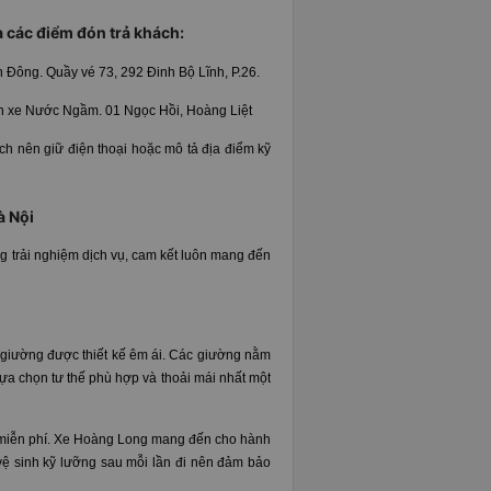
 các điểm đón trả khách:
ền Đông.
Quầy vé 73, 292 Đinh Bộ Lĩnh, P.26.
ến xe Nước Ngầm. 01 Ngọc Hồi, Hoàng Liệt
ách nên giữ điện thoại hoặc mô tả địa điểm kỹ
à Nội
g trải nghiệm dịch vụ, cam kết luôn mang đến
 giường được thiết kế êm ái. Các giường nằm
lựa chọn tư thế phù hợp và thoải mái nhất một
 miễn phí. Xe Hoàng Long mang đến cho hành
c vệ sinh kỹ lưỡng sau mỗi lần đi nên đảm bảo