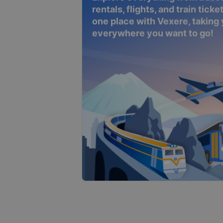
rentals, flights, and train tickets
one place with Vexere, taking
everywhere you want to go!