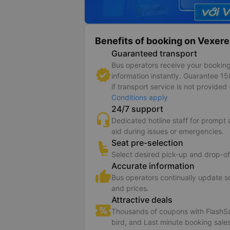
Benefits of booking on Vexere
Guaranteed transport
Bus operators receive your bookin
information instantly. Guarantee 1
if transport service is not provided 
Conditions apply
24/7 support
Dedicated hotline staff for prompt
aid during issues or emergencies.
Seat pre-selection
Select desired pick-up and drop-of
Accurate information
Bus operators continually update 
and prices.
Attractive deals
Thousands of coupons with FlashSa
bird, and Last minute booking sales