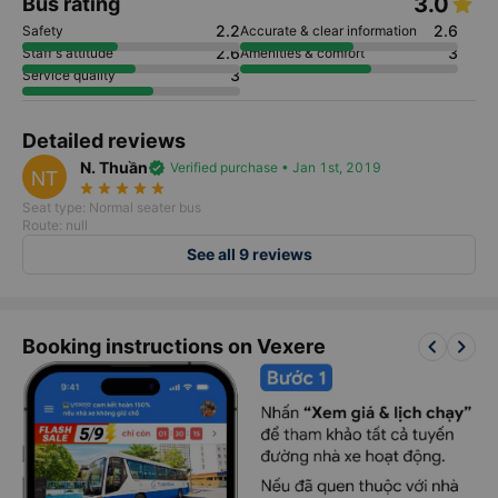
3.0
Bus rating
2.2
2.6
Safety
Accurate & clear information
2.6
3
Staff's attitude
Amenities & comfort
3
Service quality
Detailed reviews
N. Thuần
verified
Verified purchase • Jan 1st, 2019
NT
star_rate
star_rate
star_rate
star_rate
star_rate
Seat type: Normal seater bus
Route: null
See all 9 reviews
keyboard_arrow_left
keyboard_arrow_right
Booking instructions on Vexere