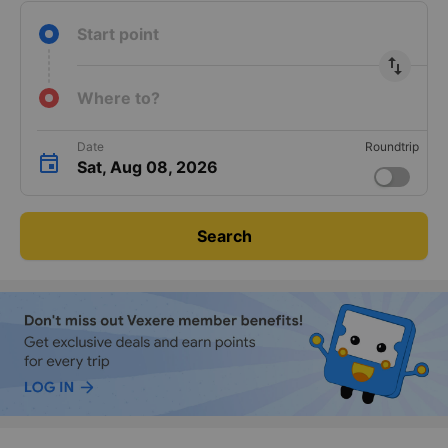
Start point
import_export
Where to?
Date
Roundtrip
Sat, Aug 08, 2026
Search