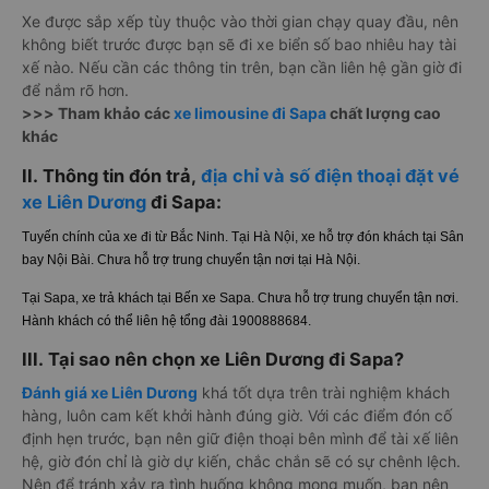
Xe được sắp xếp tùy thuộc vào thời gian chạy quay đầu, nên
không biết trước được bạn sẽ đi xe biển số bao nhiêu hay tài
xế nào. Nếu cần các thông tin trên, bạn cần liên hệ gần giờ đi
để nắm rõ hơn.
>>> Tham khảo các
xe limousine đi Sapa
chất lượng cao
khác
II. Thông tin đón trả,
địa chỉ và số điện thoại đặt vé
xe Liên Dương
đi Sapa:
Tuyến chính của xe đi từ Bắc Ninh. Tại Hà Nội, xe hỗ trợ đón khách tại Sân
bay Nội Bài. Chưa hỗ trợ trung chuyển tận nơi tại Hà Nội.
Tại Sapa, xe trả khách tại Bến xe Sapa. Chưa hỗ trợ trung chuyển tận nơi.
Hành khách có thể liên hệ tổng đài 1900888684.
III. Tại sao nên chọn xe Liên Dương đi Sapa?
Đánh giá xe Liên Dương
khá tốt dựa trên trài nghiệm khách
hàng, luôn cam kết khởi hành đúng giờ. Với các điểm đón cố
định hẹn trước, bạn nên giữ điện thoại bên mình để tài xế liên
hệ, giờ đón chỉ là giờ dự kiến, chắc chắn sẽ có sự chênh lệch.
Nên để tránh xảy ra tình huống không mong muốn, bạn nên