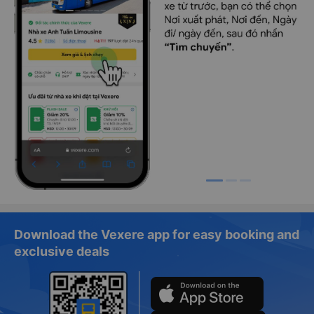
Download the Vexere app for easy booking and
exclusive deals