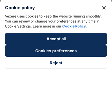
keyboard_arrow_down
About Us
close
Cookie policy
Vexere uses cookies to keep the website running smoothly.
keyboard_arrow_down
Support
You can review or change your preferences at any time in
Cookie Settings. Learn more in our
Cookie Policy
.
keyboard_arrow_down
Become a Partner
Accept all
Payment partners
Cookies preferences
Reject