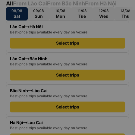
All
From Lào Cai
From Bắc Ninh
From Hà Nội
08/08
09/08
10/08
11/08
12/08
13/08
Sat
Sun
Mon
Tue
Wed
Thu
Lào Cai
Hà Nội
Best-price trips available every day on Vexere
Select trips
Lào Cai
Bắc Ninh
Best-price trips available every day on Vexere
Select trips
Bắc Ninh
Lào Cai
Best-price trips available every day on Vexere
Select trips
Hà Nội
Lào Cai
Best-price trips available every day on Vexere