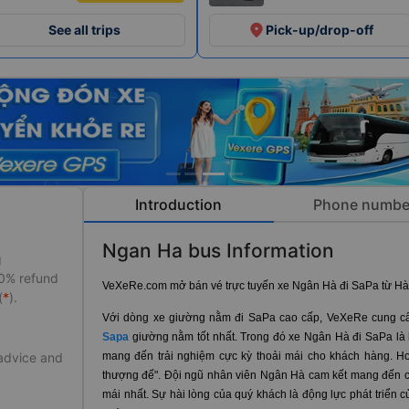
place
See all trips
Pick-up/drop-off
Introduction
Phone numbe
Ngan Ha bus Information
g
50% refund
VeXeRe.com mở bán vé trực tuyến xe Ngân Hà đi SaPa từ Hà
(
*
).
Với dòng xe giường nằm đi SaPa cao cấp, VeXeRe cung cấp
Sapa
giường nằm tốt nhất. Trong đó xe Ngân Hà đi SaPa là 
mang đến trải nghiệm cực kỳ thoải mái cho khách hàng. H
 advice and
thượng đế". Đội ngũ nhân viên Ngân Hà cam kết mang đến ch
mái nhất. Sự hài lòng của quý khách là động lực phát triển