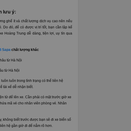
 lưu ý:
g ghế ít và chất lượng dịch vụ cao nên nếu
. Do đó, để có được vị trí tốt, bạn cần lập kế
xe Hoàng Trung dễ dàng, tiện lợi, uy tín qua
đi Sapa
chất lượng khác
âu từ Hà Nội
luôn luôn trong tình trạng có thể liên hệ
 tài xế dễ nhận biết.
ện tử để lên xe. Cần phải có mặt trước giờ xe
ó chứa mã vé cho nhân viên phòng vé. Nhân
y, không biết trước được bạn sẽ đi xe biển số
 liên hệ gần giờ đi để nắm rõ hơn.