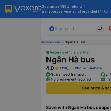
Guarantee 150% refund if

transport service is not provided (*)
info
import_export
Start point
Vexere.com
chevron_right
Ngân Hà Bus
Vexere's official partner
Ngân Hà bus
4.0
(118)
Phone numbers
Guaranteed transport
24/
No prepayment required
Ins
See price & sc
Save with Ngan Ha bus coupon