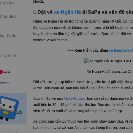
khách.
f points.
I. Đặt vé
xe Ngân Hà
đi SaPa và vấn đề cần
schedules
Hãng xe Ngân Hà hỗ trợ dòng xe giường nằm 40 chỗ. Số lượn
đặt quá gần ngày đi sẽ không còn những vị trí tốt hoặc hết vé
hoạch sớm và liên hệ đặt giữ chỗ trước. Bạn có thể đặt vé 
le, Early
website VeXeRe.com
.
>>> Xem thêm các dòng
xe limousine 
t option
Xe Ngân Hà đi Sapa, Lai Ch
Đối với trường hợp bắt xe dọc đường, cần lưu ý giữ điện thoại 
được. Bên cạnh đó, bạn hãy mô tả địa điểm đón càng cụ thể để
Sau khi đặt vé qua
VeXeRe.com
, bạn có thể sử dụng mã vé đi
xuất bến từ 30 – 45 phút để làm thủ tục. Bạn đưa tin nhắn c
viên sẽ hỗ trợ xuất vé và hướng dẫn bạn ra xe phù hợp.
Xe được sắp xếp tùy thuộc vào thời gian chạy quay đầu. Vì vậ
bao nhiêu hay tài xế nào. Nếu cần các thông tin trên, bạn cần