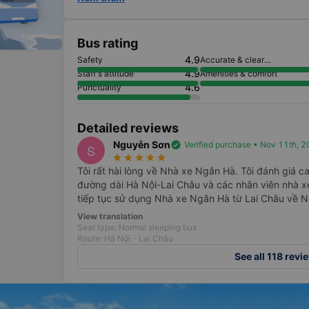
Bus rating
4.9
Safety
Accurate & clear
information
4.9
Staff's attitude
Amenities & comfort
4.6
Punctuality
Detailed reviews
Nguyễn Sơn
verified
Verified purchase • Nov 11th, 
S
star_rate
star_rate
star_rate
star_rate
star_rate
Tôi rất hài lòng về Nhà xe Ngân Hà. Tôi đánh giá ca
đường dài Hà Nội-Lai Châu và các nhân viên nhà x
tiếp tục sử dụng Nhà xe Ngân Hà từ Lai Châu về 
View translation
Seat type: Normal sleeping bus
Route: Hà Nội - Lai Châu
See all 118 revi