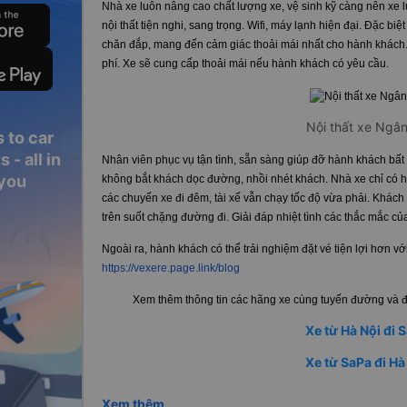
Nhà xe luôn nâng cao chất lượng xe, vệ sinh kỹ càng nên xe
nội thất tiện nghi, sang trọng. Wifi, máy lạnh hiện đại. Đặc bi
chăn đắp, mang đến cảm giác thoải mái nhất cho hành khách.
phí. Xe sẽ cung cấp thoải mái nếu hành khách có yêu cầu.
Nội thất xe Ngâ
 to car
 - all in
Nhân viên phục vụ tận tình, sẵn sàng giúp đỡ hành khách bất c
 you
không bắt khách dọc đường, nhồi nhét khách. Nhà xe chỉ có hỗ
các chuyến xe đi đêm, tài xế vẫn chạy tốc độ vừa phải. Khác
trên suốt chặng đường đi. Giải đáp nhiệt tình các thắc mắc c
Ngoài ra, hành khách có thể trải nghiệm đặt vé tiện lợi hơn 
https://vexere.page.link/blog
Xem thêm thông tin các hãng xe cùng tuyến đường và đặ
Xe từ Hà Nội đi 
Xe từ SaPa đi Hà
Xem thêm