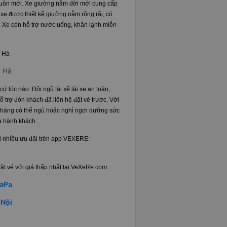
 luôn mới. Xe giường nằm đời mới cung cấp
ệt xe được thiết kế giường nằm rộng rãi, có
 Xe còn hỗ trợ nước uống, khăn lạnh miễn
n Hà
ứ lúc nào. Đội ngũ tài xế lái xe an toàn,
 trợ đón khách đã liên hệ đặt vé trước. Với
h hàng có thể ngủ hoặc nghỉ ngơi dưỡng sức
ủa hành khách.
với nhiều ưu đãi trên app VEXERE:
t vé với giá thấp nhất tại VeXeRe.com:
SaPa
 Nội