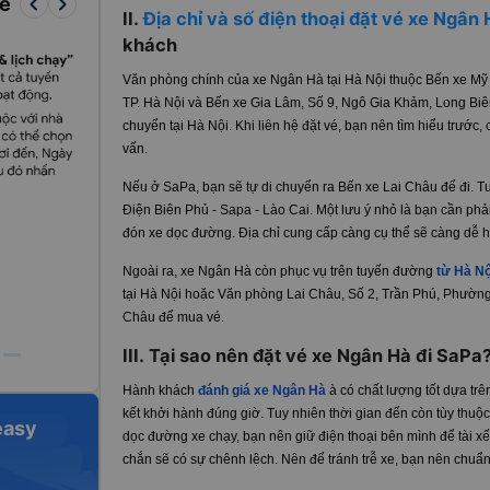
keyboard_arrow_left
keyboard_arrow_right
re
II.
Địa chỉ và số điện thoại đặt vé xe Ngân
khách
Văn phòng chính của xe Ngân Hà tại Hà Nội thuộc Bến xe Mỹ 
TP. Hà Nội và Bến xe Gia Lâm, Số 9, Ngô Gia Khảm, Long Biên,
chuyển tại Hà Nội. Khi liên hệ đặt vé, bạn nên tìm hiểu trước, 
vấn.
Nếu ở SaPa, bạn sẽ tự di chuyển ra Bến xe Lai Châu để đi. Tu
Điện Biên Phủ - Sapa - Lào Cai. Một lưu ý nhỏ là bạn cần phải
đón xe dọc đường. Địa chỉ cung cấp càng cụ thể sẽ càng dễ hơ
Ngoài ra, xe Ngân Hà còn phục vụ trên tuyến đường
từ Hà Nộ
tại Hà Nội hoặc Văn phòng Lai Châu, Số 2, Trần Phú, Phường
Châu để mua vé.
III. Tại sao nên đặt vé xe Ngân Hà đi SaPa
Hành khách
đánh giá xe Ngân Hà
à có chất lượng tốt dựa tr
kết khởi hành đúng giờ. Tuy nhiên thời gian đến còn tùy thuộc
easy
dọc đường xe chạy, bạn nên giữ điện thoại bên mình để tài xế 
chắn sẽ có sự chênh lệch. Nên để tránh trễ xe, bạn nên chuẩ