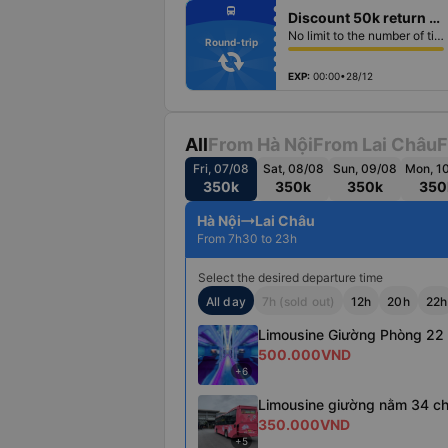
fiber_manual_record
directions_bus
Discount 50k return ticket
fiber_manual_record
fiber_manual_record
No limit to the number of tickets per booking
fiber_manual_record
Round-trip
fiber_manual_record
fiber_manual_record
fiber_manual_record
EXP:
00:00•28/12
All
From Hà Nội
From Lai Châu
F
Fri, 07/08
Sat, 08/08
Sun, 09/08
Mon, 1
350k
350k
350k
350
Hà Nội
Lai Châu
From 7h30 to 23h
Select the desired departure time
All day
7h (sold out)
12h
20h
22h
Limousine Giường Phòng 22
500.000VND
+6
Limousine giường nằm 34 c
350.000VND
+5