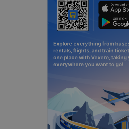
Explore everything from buses
rentals, flights, and train tickets
one place with Vexere, taking
everywhere you want to go!