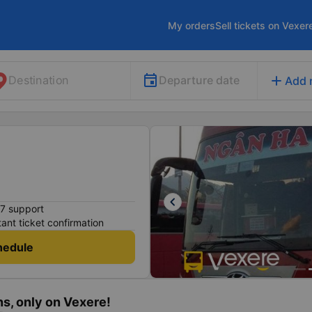
My orders
Sell tickets on Vexer
add
Departure date
Destination
Add 
keyboard_arrow_left
7 support
tant ticket confirmation
hedule
s, only on Vexere!