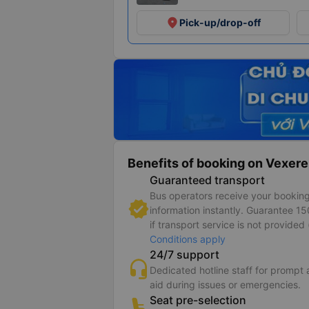
place
Pick-up/drop-off
Benefits of booking on Vexere
Guaranteed transport
Bus operators receive your bookin
information instantly. Guarantee 1
if transport service is not provided 
Conditions apply
24/7 support
Dedicated hotline staff for prompt
aid during issues or emergencies.
Seat pre-selection