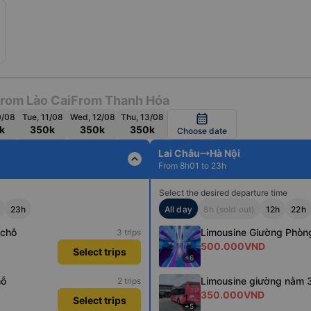
rom Lào Cai
From Thanh Hóa
0/08
Tue, 11/08
Wed, 12/08
Thu, 13/08
calendar_month
k
350k
350k
350k
Choose date
Lai Châu
Hà Nội
expand_less
From 8h01 to 23h
Select the desired departure time
23h
All day
8h (sold out)
12h
22h
 chỗ
Limousine Giường Phòn
3 trips
500.000VND
Select trips
+6
hỗ
Limousine giường nằm 
2 trips
350.000VND
Select trips
+5