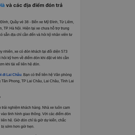
 Hà
và các địa điểm đón trả
Đình, Quầy vé 38 - Bến xe Mỹ Đình, Từ Liêm,
 TP. Hà Nội. Hiện tại xe chưa hỗ trợ trung
có sẵn địa chỉ cần đến và hỏi kỹ nhân viên tư
y nhiên, xe có đón khách tại đối diện 573
 hỏi kỹ hơn về điểm đón khi đặt vé khi cần
n khi tài xế liên hệ đón.
i đi Lai Châu
. Bạn có thể liên hệ Văn phòng
 Tân Phong, TP Lai Châu, Lai Châu, Tỉnh Lai
?
ên trải nghiệm khách hàng. Nhà xe luôn cam
 vào tình hình giao thông. Với các điểm đón
liên hệ. Giờ đón chỉ là giờ dự kiến, chắc
n bị sớm hơn giờ hẹn.