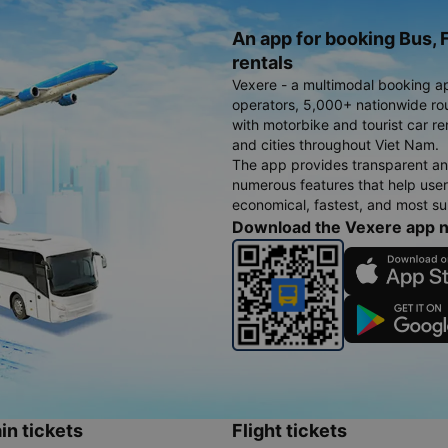
An app for booking Bus, F
rentals
Vexere - a multimodal booking a
operators, 5,000+ nationwide rout
with motorbike and tourist car re
and cities throughout Viet Nam.
The app provides transparent an
numerous features that help use
economical, fastest, and most sui
Download the Vexere app 
in tickets
Flight tickets