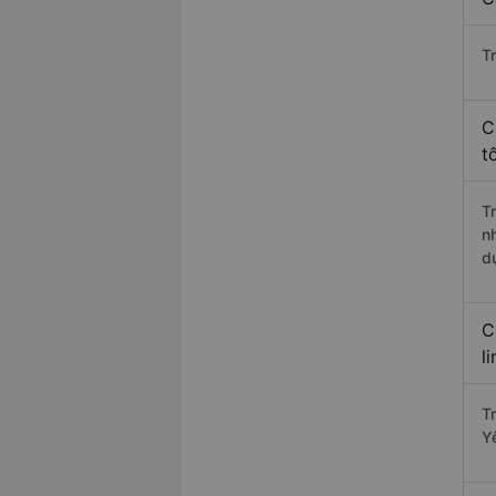
T
C
t
T
n
d
C
l
T
Y