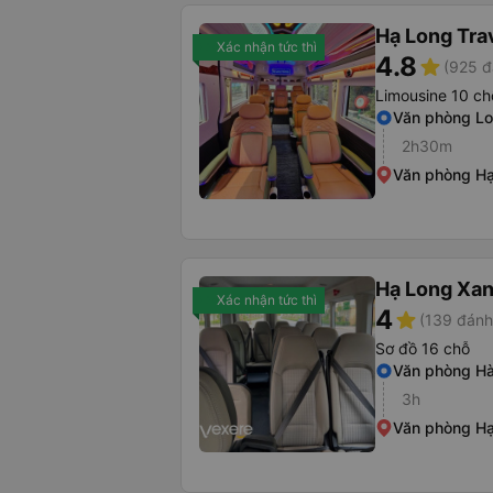
Hạ Long Tra
Xác nhận tức thì
4.8
star
(925 đ
Limousine 10 ch
Văn phòng Lo
2h30m
Văn phòng H
Hạ Long Xa
Xác nhận tức thì
4
star
(139 đánh
Sơ đồ 16 chỗ
Văn phòng Hà
3h
Văn phòng H