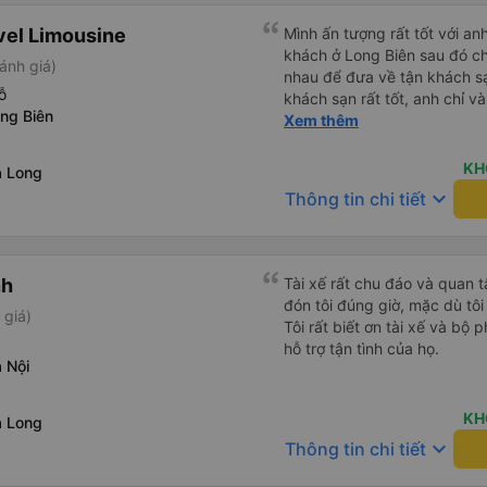
vel Limousine
Mình ấn tượng rất tốt với anh
khách ở Long Biên sau đó ch
ánh giá)
nhau để đưa về tận khách sạn). Anh lái xe ô tô đưa 
ỗ
khách sạn rất tốt, anh chỉ 
ng Biên
món ăn nổi tiếng ở Hà Nội, m
Xem thêm
anh luôn xuống xe và mở cửa
chứng tỏ thái độ phục vụ rất tốt). Mẹ mình rất thí
KH
ạ Long
xe này vì anh có chia sẻ vớ
keyboard_arrow_down
Thông tin chi tiết
sống rất ấn tượng. Mình khôn
Ninh Bình thôi. Rất mong lần
có nhiều chuyến xe hơn để n
nh
Tài xế rất chu đáo và quan 
đón tôi đúng giờ, mặc dù tôi
 giá)
Tôi rất biết ơn tài xế và bộ
hỗ trợ tận tình của họ.
 Nội
KH
ạ Long
keyboard_arrow_down
Thông tin chi tiết