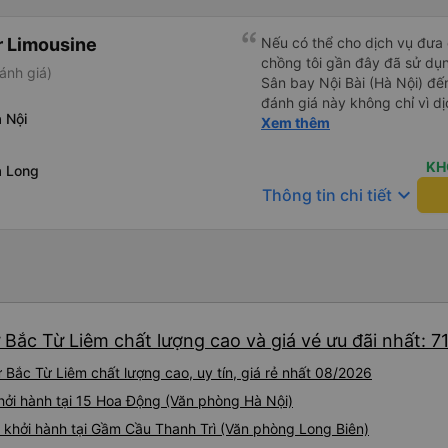
r Limousine
Nếu có thể cho dịch vụ đưa đ
chồng tôi gần đây đã sử dụ
ánh giá)
Sân bay Nội Bài (Hà Nội) đến
đánh giá này không chỉ vì dị
 Nội
những anh hùng. Chuyến bay
Xem thêm
trọng, và mặc dù đã cố gắng 
vẫn đến sân bay muộn hơn ha
KH
ạ Long
kiệt sức và hoàn toàn nghĩ 
keyboard_arrow_down
Thông tin chi tiết
trước, có khả năng gây ngu
ngoạn Vịnh Hạ Long của chú
ngạc nhiên, tài xế vẫn ở đó,
ấy bình tĩnh giúp chúng tôi
lên một chiếc xe rất thoải m
Chuyến đi diễn ra suôn sẻ v
làm nên sự khác biệt của cô
Bắc Từ Liêm chất lượng cao và giá vé ưu đãi nhất: 7
hàng tuyệt vời và sự thấu hi
đúng nghĩa đen!) để đảm bả
Bắc Từ Liêm chất lượng cao, uy tín, giá rẻ nhất 08/2026
bị hủy hoại. Rất, rất đáng để 
khởi hành tại 15 Hoa Động (Văn phòng Hà Nội)
e khởi hành tại Gầm Cầu Thanh Trì (Văn phòng Long Biên)