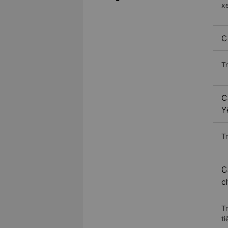
x
C
T
C
Y
Tr
C
c
T
ti