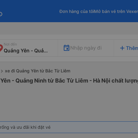
Đơn hàng của tôi
Mở bán vé trên Vexe
fo
Nơi đến
add
Nhập ngày đi
Thêm
xe đi Quảng Yên từ Bắc Từ Liêm
Yên - Quảng Ninh từ Bắc Từ Liêm - Hà Nội chất lượng
rống và ưu đãi khi đặt vé