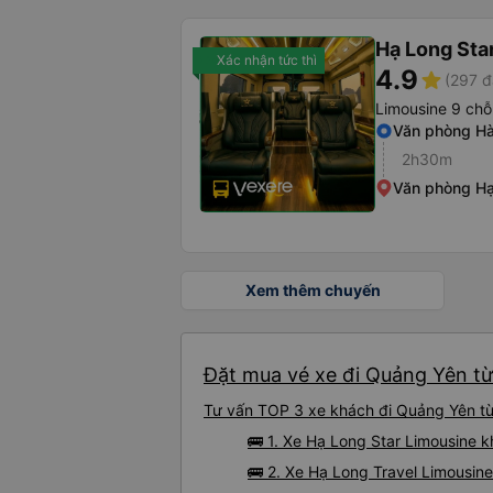
Hạ Long Sta
Xác nhận tức thì
4.9
star
(297 đ
Limousine 9 chỗ
Văn phòng Hà
2h30m
Văn phòng H
Xem thêm chuyến
Đặt mua vé xe đi Quảng Yên từ 
Tư vấn TOP 3 xe khách đi Quảng Yên từ 
🚌 1. Xe Hạ Long Star Limousine 
🚌 2. Xe Hạ Long Travel Limousin