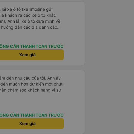
 lái xe ô tô (xe limosine gửi
ia khách ra các xe ô tô khác
mình về
và hướng dẫn các địa danh các
ình để ý khi anh trả khách thì
 xe cho khách (tiểu tiết nhưng
ch anh lái
ÔNG CẦN THANH TOÁN TRƯỚC
i mẹ mình về những quan điểm
Xem giá
g xin tên của anh chỉ biết anh ở
 sau được anh lái xe tiếp và anh
hiều người biết đến anh hơn.
tâm đến nhu cầu của tôi. Anh ấy
 đến muộn hơn dự kiến ​​một chút.
 phận chăm sóc khách hàng vì sự
ÔNG CẦN THANH TOÁN TRƯỚC
Xem giá