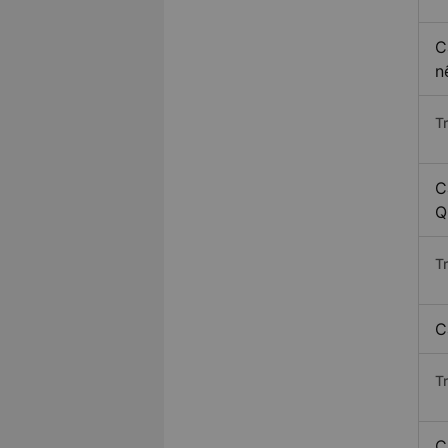
C
n
T
C
Q
T
C
T
C