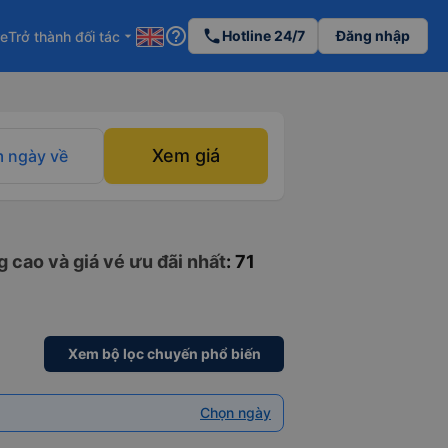
help_outline
phone
Hotline 24/7
Đăng nhập
re
Trở thành đối tác
arrow_drop_down
Xem giá
 ngày về
 cao và giá vé ưu đãi nhất
: 71
Xem bộ lọc chuyến phổ biến
Chọn ngày