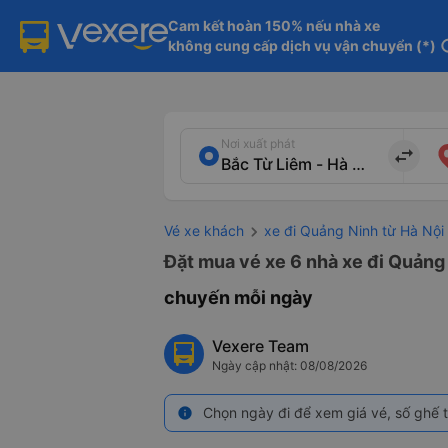
Cam kết hoàn 150% nếu nhà xe

không cung cấp dịch vụ vận chuyển (*)
in
Nơi xuất phát
import_export
Vé xe khách
xe đi Quảng Ninh từ Hà Nội
Đặt mua vé xe 6 nhà xe đi Quảng 
chuyến mỗi ngày
Vexere Team
Ngày cập nhật: 08/08/2026
Chọn ngày đi để xem giá vé, số ghế t
info