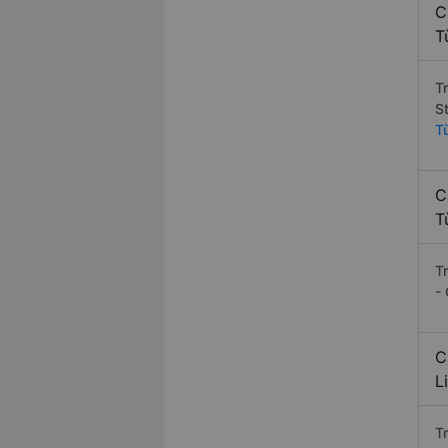
C
T
T
S
T
C
T
T
-
C
L
T