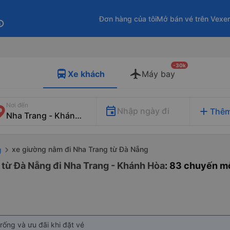
Đơn hàng của tôi
Mở bán vé trên Vexe
fo
-30k
Xe khách
Máy bay
Nơi đến
add
Nhập ngày đi
Thêm
xe giường nằm đi Nha Trang từ Đà Nẵng
g
 từ Đà Nẵng đi Nha Trang - Khánh Hòa
: 83 chuyến m
rống và ưu đãi khi đặt vé