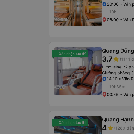
20:00 • Văn 
10h
06:00 • Văn 
Quang Dũng
Xác nhận tức thì
3.7
star
(1141 đ
Limousine 22 p
Giường phòng 3
14:10 • Văn 
10h35m
00:45 • Văn 
Quang Hạnh
Xác nhận tức thì
4
star
(1289 đán