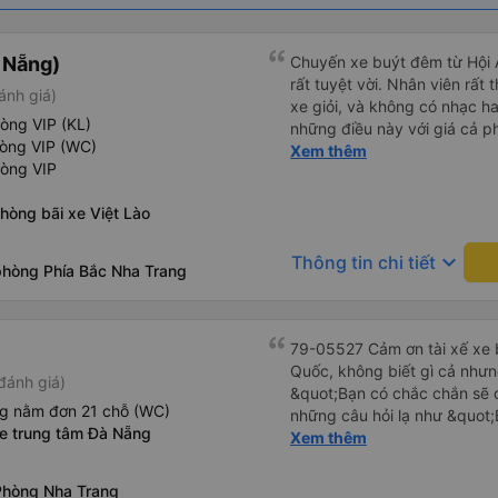
à Nẵng)
Chuyến xe buýt đêm từ Hội 
rất tuyệt vời. Nhân viên rất t
ánh giá)
xe giỏi, và không có nhạc ha
òng VIP (KL)
những điều này với giá cả p
hòng VIP (WC)
tiếng Anh rất suôn sẻ, vì vậ
Xem thêm
hòng VIP
hãng này. Đối với người đi l
nhưng có ba điểm dừng cách
hòng bãi xe Việt Lào
được thông báo trước bằng 
trên xe, nhưng có nhà hàng
keyboard_arrow_down
Thông tin chi tiết
dừng. Bạn phải cởi giày và đ
phòng Phía Bắc Nha Trang
dép nhựa được cung cấp khi 
chúng vào thùng trước khi lê
chiếc chăn và một chiếc gố
79-05527 Cảm ơn tài xế xe b
Tôi không thể kết nối Wi-Fi, 
Quốc, không biết gì cả nhưn
với những người thừa cân ho
đánh giá)
&quot;Bạn có chắc chắn sẽ 
chọn xe buýt có ít chỗ ngồi 
ng nằm đơn 21 chỗ (WC)
những câu hỏi lạ như &quot;
không thừa cân, nhưng vẫn h
xe trung tâm Đà Nẵng
sạn của chúng tôi không?&q
Xem thêm
chọn chỗ ngồi phía dưới và 
của mọi thứ. Vốn dĩ tôi đến
báo lúc đó nhưng tài xế bảo
Phòng Nha Trang