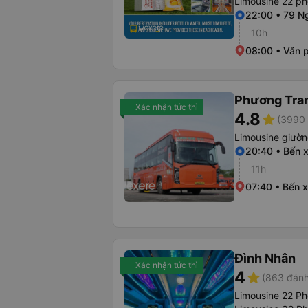
Limousine 22 ph
22:00 • 79 N
10h
08:00 • Văn 
Phương Tra
Xác nhận tức thì
4.8
star
(3990 
Limousine giườ
20:40 • Bến 
11h
07:40 • Bến 
Đình Nhân
Xác nhận tức thì
4
star
(863 đánh
Limousine 22 P