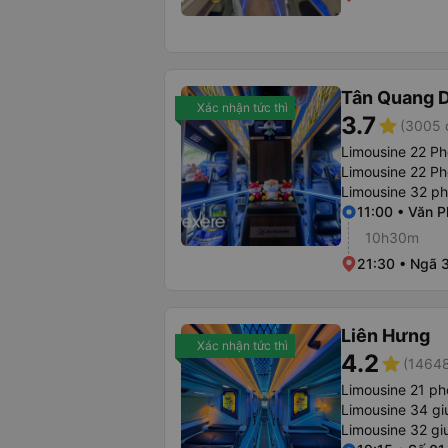
Tân Quang 
Xác nhận tức thì
3.7
star
(3005 
Limousine 22 Ph
Limousine 22 P
Limousine 32 p
11:00 • Văn 
10h30m
21:30 • Ngã 
Liên Hưng
Xác nhận tức thì
4.2
star
(14648
Limousine 21 p
Limousine 34 gi
Limousine 32 g