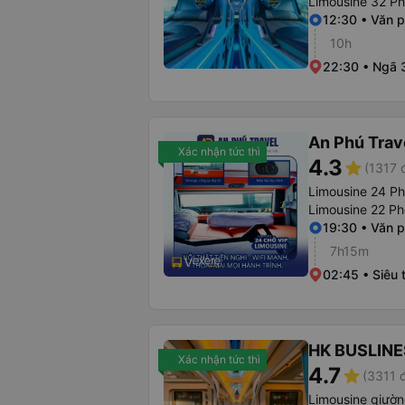
Limousine 32 P
12:30 • Văn 
10h
22:30 • Ngã 
An Phú Trave
Xác nhận tức thì
4.3
star
(1317 
Limousine 24 Ph
Limousine 22 P
19:30 • Văn 
7h15m
02:45 • Siêu 
HK BUSLINE
Xác nhận tức thì
4.7
star
(3311 
Limousine giườ