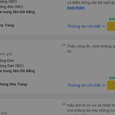
iường (WC)
có điểm dừng dài để nghỉ gi
hòng đơn (WC)
tuyệt vời.
Xem thêm
xe trung tâm Đà Nẵng
KH
ha Trang
keyboard_arrow_down
Thông tin chi tiết
Thấy cũng ổn, mình không qu
rồi
ánh giá)
hòng Đơn
hòng Đơn (WC)
xe trung tâm Đà Nẵng
KH
phòng Nha Trang
keyboard_arrow_down
Thông tin chi tiết
mấy anh lơ xe vui vẻ nhiệt tì
chứ không bỏ như những xe 
 giá)