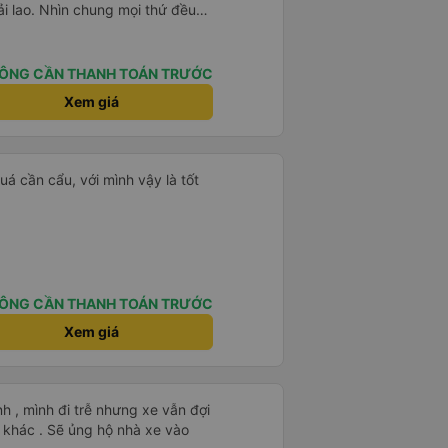
ải lao. Nhìn chung mọi thứ đều
ÔNG CẦN THANH TOÁN TRƯỚC
Xem giá
á cần cẩu, với mình vậy là tốt
ÔNG CẦN THANH TOÁN TRƯỚC
Xem giá
nh , mình đi trễ nhưng xe vẫn đợi
khác . Sẽ ủng hộ nhà xe vào