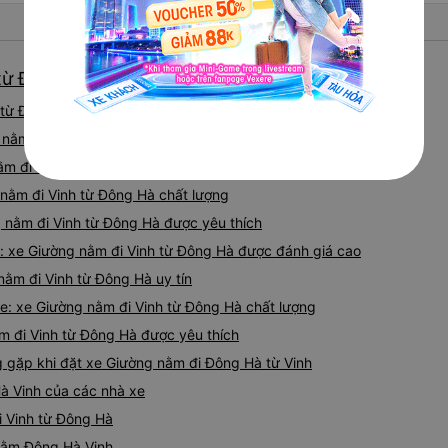
từ Đông Hà giá tốt nhất
từ Đông Hà tốt nhất hiện nay 08/2026
g nằm đi Vinh từ Đông Hà được đánh giá cao
m đi Vinh từ Đông Hà uy tín
nằm đi Vinh từ Đông Hà chất lượng
g nằm đi Vinh từ Đông Hà được yêu thích
: xe Giường nằm đi Vinh từ Đông Hà được đánh giá cao
nằm đi Vinh từ Đông Hà uy tín
e: xe Giường nằm đi Vinh từ Đông Hà chất lượng
m đi Vinh từ Đông Hà được yêu thích
gặp khi đặt xe Giường nằm đi Đông Hà từ Vinh
à Vinh của các nhà xe
i Vinh từ Đông Hà
 nằm Đông Hà Vinh