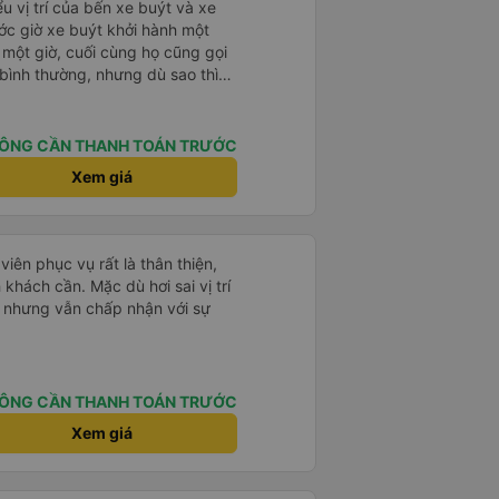
u vị trí của bến xe buýt và xe
ước giờ xe buýt khởi hành một
 một giờ, cuối cùng họ cũng gọi
ụ bình thường, nhưng dù sao thì
vì tôi rất thoải mái. Sẽ tuyệt
ơn. Nhưng tôi thích nó nên tôi
rất nhiều.
ÔNG CẦN THANH TOÁN TRƯỚC
Xem giá
iên phục vụ rất là thân thiện,
h khách cần. Mặc dù hơi sai vị trí
R nhưng vẫn chấp nhận với sự
ÔNG CẦN THANH TOÁN TRƯỚC
Xem giá