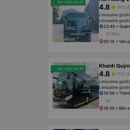
Xác nhận tức thì
4.8
star
(812 đ
Limousine giườ
Limousine giườ
23:45 • Quản
5h30m
05:15 • Văn 
Khanh Quỳn
Xác nhận tức thì
4.8
star
(157 đ
Limousine giườ
Limousine giườ
10:30 • Thàn
6h
16:30 • Bến 