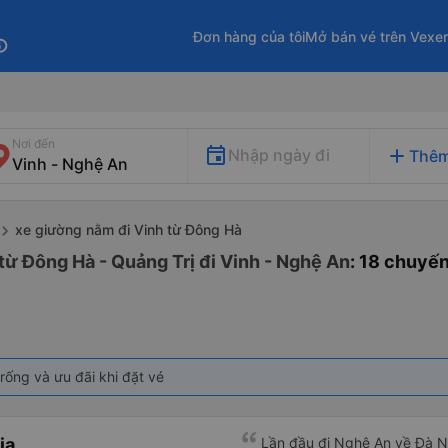
Đơn hàng của tôi
Mở bán vé trên Vexe
fo
Nơi đến
add
Nhập ngày đi
Thêm
xe giường nằm đi Vinh từ Đông Hà
từ Đông Hà - Quảng Trị đi Vinh - Nghệ An
: 18 chuyế
rống và ưu đãi khi đặt vé
ia
Lần đầu đi Nghệ An về Đà N