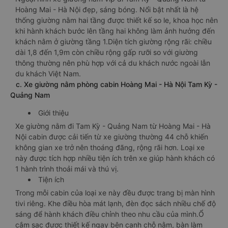
Hoàng Mai - Hà Nội đẹp, sáng bóng. Nổi bật nhất là hệ
thống giường nằm hai tầng được thiết kế so le, khoa học nên
khi hành khách bước lên tầng hai không làm ảnh hưởng đến
khách nằm ở giường tầng 1.Diện tích giường rộng rãi: chiều
dài 1,8 đến 1,9m còn chiều rộng gấp rưỡi so với giường
thông thường nên phù hợp với cả du khách nước ngoài lẫn
du khách Việt Nam.
c. Xe giường nằm phòng cabin Hoàng Mai - Hà Nội Tam Kỳ -
Quảng Nam
Giới thiệu
Xe giường nằm đi Tam Kỳ - Quảng Nam từ Hoàng Mai - Hà
Nội cabin được cải tiến từ xe giường thường 44 chỗ khiến
không gian xe trở nên thoáng đãng, rộng rãi hơn. Loại xe
này được tích hợp nhiều tiện ích trên xe giúp hành khách có
1 hành trình thoải mái và thú vị.
Tiện ích
Trong mỗi cabin của loại xe này đều được trang bị màn hình
tivi riêng. Khe điều hòa mát lạnh, đèn đọc sách nhiều chế độ
sáng để hành khách điều chỉnh theo nhu cầu của mình.Ổ
cắm sạc được thiết kế ngay bên cạnh chỗ nằm, bàn làm