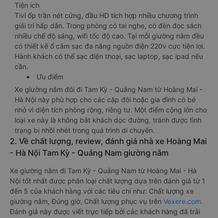
Tiện ích
Tivi ốp trần nét cứng, đầu HD tích hợp nhiều chương trình
giải trí hấp dẫn. Trong phòng có tai nghe, có đèn đọc sách
nhiều chế độ sáng, wifi tốc độ cao. Tại mỗi giường nằm đều
có thiết kế ổ cắm sạc đa năng nguồn điện 220v cực tiện lợi.
Hành khách có thể sạc điện thoại, sạc laptop, sạc ipad nếu
cần.
Ưu điểm
Xe giường nằm đôi đi Tam Kỳ - Quảng Nam từ Hoàng Mai -
Hà Nội này phù hợp cho các cặp đôi hoặc gia đình có bé
nhỏ vì diện tích phòng rộng, riêng tư. Một điểm cộng lớn cho
loại xe này là không bắt khách dọc đường, tránh được tình
trạng bị nhồi nhét trong quá trình di chuyển.
2. Về chất lượng, review, đánh giá nhà xe Hoàng Mai
- Hà Nội Tam Kỳ - Quảng Nam giường nằm
Xe giường nằm đi Tam Kỳ - Quảng Nam từ Hoàng Mai - Hà
Nội tốt nhất được phân loại chất lượng dựa trên đánh giá từ 1
đến 5 của khách hàng với các tiêu chí như: Chất lượng xe
giường nằm, Đúng giờ, Chất lượng phục vụ trên
Vexere.com
.
Đánh giá này được viết trực tiếp bởi các khách hàng đã trải