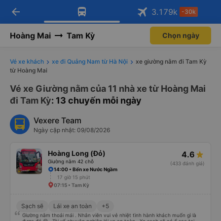
arrow_back
Tải app Vexere ngay!
Tải app Vexere
3.179
k
-30k
Mở app
Mở app
Nhận ưu đãi thành viên độc
-30k/ghế khi đặt vé máy bay qua
quyền
app
Hoàng Mai
Tam Kỳ
Chọn ngày
Vé xe khách
xe đi Quảng Nam từ Hà Nội
xe giường nằm đi Tam Kỳ
từ Hoàng Mai
Vé xe Giường nằm của 11 nhà xe từ Hoàng Mai
đi Tam Kỳ
: 13 chuyến mỗi ngày
Vexere Team
Ngày cập nhật: 09/08/2026
Hoàng Long (Đỏ)
4.6
Giường nằm 42 chỗ
(433 đánh giá)
14:00 • Bến xe Nước Ngầm
17 giờ 15 phút
07:15 • Tam Kỳ
Sạch sẽ
Lái xe an toàn
+5
Giường nằm thoải mái . Nhân viên vui vẻ nhiệt tình hành khách muốn gì là