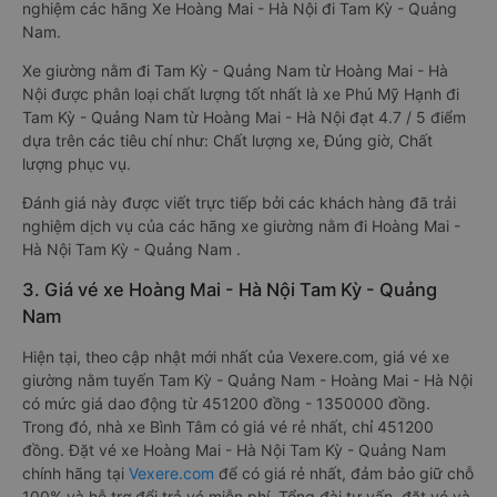
nghiệm các hãng Xe Hoàng Mai - Hà Nội đi Tam Kỳ - Quảng
Nam.
Xe giường nằm đi Tam Kỳ - Quảng Nam từ Hoàng Mai - Hà
Nội được phân loại chất lượng tốt nhất là xe Phú Mỹ Hạnh đi
Tam Kỳ - Quảng Nam từ Hoàng Mai - Hà Nội đạt 4.7 / 5 điểm
dựa trên các tiêu chí như: Chất lượng xe, Đúng giờ, Chất
lượng phục vụ.
Đánh giá này được viết trực tiếp bởi các khách hàng đã trải
nghiệm dịch vụ của các hãng xe giường nằm đi Hoàng Mai -
Hà Nội Tam Kỳ - Quảng Nam .
3. Giá vé xe Hoàng Mai - Hà Nội Tam Kỳ - Quảng
Nam
Hiện tại, theo cập nhật mới nhất của Vexere.com, giá vé xe
giường nằm tuyến Tam Kỳ - Quảng Nam - Hoàng Mai - Hà Nội
có mức giá dao động từ 451200 đồng - 1350000 đồng.
Trong đó, nhà xe Bình Tâm có giá vé rẻ nhất, chỉ 451200
đồng. Đặt vé xe Hoàng Mai - Hà Nội Tam Kỳ - Quảng Nam
chính hãng tại
Vexere.com
để có giá rẻ nhất, đảm bảo giữ chỗ
100% và hỗ trợ đổi trả vé miễn phí. Tổng đài tư vấn, đặt vé và