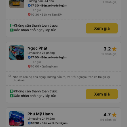
với khách hàng. Điểm trừ: -0,5 sao thời gian thao tác trên ứng dụng quá
Giường nằm 44 chỗ
(1 đánh giá)
nhanh, chọn dễ dàng bước và không thể quay lại chỉnh sửa, dẫn đến nguy
17:30 • Bến xe Nước Ngầm
cơ bị mất dịch vụ. -0,5 sao khi khách hàng, chỉ tại văn phòng đại diện không
17 giờ
trả lời tại nhà riêng. Điểm cộng: Xe xuất bến và đến nơi đúng địa điểm đã
đăng ký. Nhân viên chuyên nghiệp, Nhiệt tình, mình đánh giá 4,5 sao cho cả
10:30 • Bến xe Tam Kỳ
app Vexere và HK Busline và hãng sẽ ngày phát triển để mang lại trải
nghiệm tiện lợi hơn cho hành khách.
Không cần thanh toán trước
Xem giá
Xác nhận chỗ ngay lập tức
star_rate
Ngọc Phát
3.2
Limousine 24 phòng
(60 đánh giá)
17:00 • Bến xe Nước Ngầm
17 giờ
10:00 • Quảng Nam
Nhà xe liên hệ chủ động, hướng dẫn rõ, và trải nghiệm trên xe thuận lợi,
thoải mái
Không cần thanh toán trước
Xem giá
Xác nhận chỗ ngay lập tức
star_rate
Phú Mỹ Hạnh
4.7
Limousine 24 Phòng
(116 đánh giá)
16:30 • Bến xe Nước Ngầm