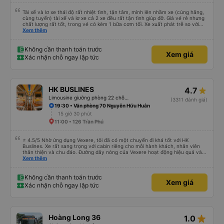
Tài xế và lơ xe thái độ rất nhiệt tình, tận tâm, mình lên nhầm xe (cùng hãng,
cùng tuyến) tài xế và lơ xe cả 2 xe đều rất tận tình giúp đỡ. Giá vé rẻ nhưng
chất lượng rất tốt, trong vé có kèm 1 bữa cơm tối. Xe xuất phát trễ so với
trên app 45p, nhưng do bão nên trời mưa rất to, có thể thông cảm được.
Xem thêm
99/10
Không cần thanh toán trước
Xem giá
Xác nhận chỗ ngay lập tức
HK BUSLINES
4.7
Limousine giường phòng 22 chỗ (WC)
(3311 đánh giá)
19:30 • Văn phòng 70 Nguyễn Hữu Huân
15 giờ 30 phút
11:00 • 126 Trần Phú
⭐ 4.5/5 Nhờ ứng dụng Vexere, tôi đã có một chuyến đi khá tốt với HK
Buslines. Xe rất sang trọng với cabin riêng cho mỗi hành khách, nhân viên
thân thiện và chu đáo. Đường dây nóng của Vexere hoạt động hiệu quả và
thể hiện trách nhiệm với khách hàng. Nhược điểm: -0.5 sao vì quy trình đặt
Xem thêm
vé trên ứng dụng quá nhanh, dễ chọn sai bước và không thể quay lại, điều
này có thể dẫn đến việc hủy dịch vụ. -0.5 sao vì điểm trả khách chỉ ở văn
phòng đại diện của công ty, không phải ở nhà tôi :) Ưu điểm: Xe buýt khởi
Không cần thanh toán trước
Xem giá
hành và đến đúng giờ. Điểm đón khách chính xác tại địa điểm đã đăng ký.
Xác nhận chỗ ngay lập tức
Nhân viên chuyên nghiệp và hữu ích. Nhìn chung, tôi đánh giá 4.5 sao cho
cả ứng dụng Vexere và HK Buslines. Tôi hy vọng ứng dụng và công ty sẽ tiếp
tục cải thiện để mang đến nhiều tiện ích hơn nữa cho hành khách. Best (Nhờ
có app Vexere mà mình được trải nghiệm chuyến đi bằng ô tô của HK
Buslines khá ổn. Xe sang trọng, mỗi người một cabin riêng, nhân viên phục
star_rate
Hoàng Long 36
1.0
vụ nhiệt tình. Đường dây nóng của Vexere làm việc hiệu quả, có trách nhiệm