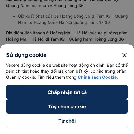
Quảng Nam của nhà xe Hoàng Long 36
Giờ xuất phát của xe Hoàng Long 36 đi Tam Kỳ - Quảng
Nam từ Hoàng Mai - Hà Nội giường nằm: 17:30
Địa điểm đón khách ở Hoàng Mai - Hà Nội của xe giường nằm
Hoàng Mai - Hà Nội đi Tam Kỳ - Quảng Nam Hoàng Long 36
Bến xe Nước Ngầm
close
Sử dụng cookie
Địa điểm trả khách ở Tam Kỳ - Quảng Nam của xe giường
Vexere dùng cookie để website hoạt động ổn định. Bạn có thể
nằm Hoàng Mai - Hà Nội đi Tam Kỳ - Quảng Nam Hoàng Long
xem chi tiết hoặc thay đổi lựa chọn bất kỳ lúc nào trong phần
36
Quản lý cookie. Tìm hiểu thêm trong
Chính sách Cookie
.
Bến xe Tam Kỳ
Chấp nhận tất cả
Giá vé xe giường nằm đi Tam Kỳ - Quảng Nam từ Hoàng Mai -
Hà Nội của nhà xe Hoàng Long 36
Tùy chọn cookie
giường nằm: 924000đ/vé
Giá vé xe ổn định, không tăng giảm đột xuất trong các
Từ chối
dịp Lễ, Tết cao điểm
Thông tin liên hệ