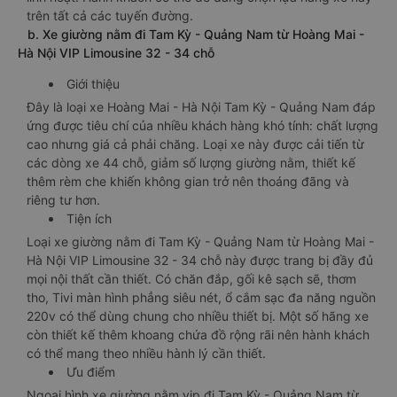
trên tất cả các tuyến đường.
b. Xe giường nằm đi Tam Kỳ - Quảng Nam từ Hoàng Mai -
Hà Nội VIP Limousine 32 - 34 chỗ
Giới thiệu
Đây là loại xe Hoàng Mai - Hà Nội Tam Kỳ - Quảng Nam đáp
ứng được tiêu chí của nhiều khách hàng khó tính: chất lượng
cao nhưng giá cả phải chăng. Loại xe này được cải tiến từ
các dòng xe 44 chỗ, giảm số lượng giường nằm, thiết kế
thêm rèm che khiến không gian trở nên thoáng đãng và
riêng tư hơn.
Tiện ích
Loại xe giường nằm đi Tam Kỳ - Quảng Nam từ Hoàng Mai -
Hà Nội VIP Limousine 32 - 34 chỗ này được trang bị đầy đủ
mọi nội thất cần thiết. Có chăn đắp, gối kê sạch sẽ, thơm
tho, Tivi màn hình phẳng siêu nét, ổ cắm sạc đa năng nguồn
220v có thể dùng chung cho nhiều thiết bị. Một số hãng xe
còn thiết kế thêm khoang chứa đồ rộng rãi nên hành khách
có thể mang theo nhiều hành lý cần thiết.
Ưu điểm
Ngoại hình xe giường nằm vip đi Tam Kỳ - Quảng Nam từ