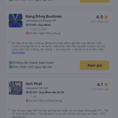
star_rate
Rạng Đông Buslines
4.5
Limousine 24 Phòng VIP
(1811 đánh giá)
21:50 • Quy Nhơn
5 giờ 10 phút
03:00 • Ngã 5 Phan Rang
lần đầu đi xe này cũng sợ giống như mấy đánh giá tiêu cực đã đọc trên
vexere nhưng mà kh ạ. xe sạch, xuất phát sớm hơn dự kiến 8 phút, tới nơi
cũng sớm hơn 1 tiếng. ấn tượng: + xe chạy êm + tài xế và lơ xe đều thân
thiện dễ thương. thật ra cũng kh tiếp xúc nhiều+ lắm nhưng cá nhân mình
Xem thêm
cảm thấy vậy + đồ ăn tối đa dạng, nêm nếm thì tùy người thấy hợp, cá nhân
mình thấy kh hợp lắm nhưng chưa đến mức tệ mình đi chuyến quảng ngãi -
an sương, xe dừng đúng 3 lần (cả ăn tối) cho khách đi vệ sinh. cái hay ở đây
Không cần thanh toán trước
Xem giá
là khi gần tới chỗ ăn tối sẽ có loa thông báo, loa báo là dừng 30p nhưng thực
Xác nhận chỗ ngay lập tức
tế chỉ dừng khoảng 25p, chắc do khách đã lên đông đủ. tóm lại thì lần đầu đi
xe này và sẽ có lần sau nếu có dịp, ấn tượng tốt
star_rate
Anh Phát
4.1
Limousine 34 chỗ
(226 đánh giá)
20:30 • Quy Nhơn dọc QL1A
7 giờ
03:30 • Bến xe Phan Rang
Đặt vé qua App 16h mà văn phòng xác nhận xe chỉ chạy khung giờ 17h . Tận
17:30 mới lăn bánh . Thái độ phục vụ xe tốt và bác tài chạy an toàn . Chỗ
nằm êm ái