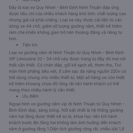
Đây là loại xe Quy Nhơn - Bình Định Ninh Thuận đáp ứng
được tiêu chí của nhiều khách hàng khó tính: chất lượng cao
nhưng giá cả phải chăng. Loại xe này được cải tiến từ các
dòng xe 44 chỗ, giảm số lượng giường nằm, thiết kế thêm
rèm che khiến không gian trở nên thoáng đãng và riêng tư
hơn.
Tiện ích
Loại xe giường nằm đi Ninh Thuận từ Quy Nhơn - Bình Định
VIP Limousine 32 - 34 chỗ này được trang bị đầy đủ mọi nội
thất cần thiết. Có chăn đắp, gối kê sạch sẽ, thơm tho, Tivi
màn hình phẳng siêu nét, ổ cắm sạc đa năng nguồn 220v có
thể dùng chung cho nhiều thiết bị. Một số hãng xe còn thiết
kế thêm khoang chứa đồ rộng rãi nên hành khách có thể
mang theo nhiều hành lý cần thiết.
Ưu điểm
Ngoại hình xe giường nằm vip đi Ninh Thuận từ Quy Nhơn -
Bình Định đẹp, sáng bóng. Nổi bật nhất là hệ thống giường
nằm hai tầng được thiết kế so le, khoa học nên khi hành
khách bước lên tầng hai không làm ảnh hưởng đến khách
nằm ở giường tầng 1.Diện tích giường rộng rãi: chiều dài 1,8