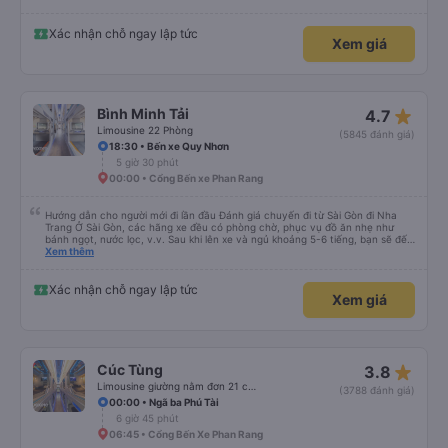
Xác nhận chỗ ngay lập tức
Xem giá
star_rate
Bình Minh Tải
4.7
Limousine 22 Phòng
(5845 đánh giá)
18:30 • Bến xe Quy Nhơn
5 giờ 30 phút
00:00 • Cổng Bến xe Phan Rang
Hướng dẫn cho người mới đi lần đầu Đánh giá chuyến đi từ Sài Gòn đi Nha
Trang Ở Sài Gòn, các hãng xe đều có phòng chờ, phục vụ đồ ăn nhẹ như
bánh ngọt, nước lọc, v.v. Sau khi lên xe và ngủ khoảng 5-6 tiếng, bạn sẽ đến
Nha Trang. Ở Nha Trang, các hãng xe có dịch vụ đưa đón miễn phí, tuy
Xem thêm
nhiên bạn phải đặt trước với hãng xe khi đặt vé hoặc khi hãng xe gọi điện xác
nhận vé trước khi đi. Sau khi xe đến Nha Trang, bạn liên hệ với nhân viên
(nên dùng Google Translate và đưa cho họ đọc) để được hỗ trợ tìm xe đưa
Xác nhận chỗ ngay lập tức
Xem giá
đón. Bạn không nên tin những người mặc áo Grab mời bạn đi xe bên ngoài.
Nói về chất lượng xe thì tuyệt vời, xe được làm theo kiểu cabin với thiết kế
không gian, trên xe không có nhà vệ sinh hoặc có (tùy loại xe bạn chọn), vì
vậy bạn nên đi xe 22 cabin thay vì xe 32 cabin để có trải nghiệm tốt nhất.
Hầu hết tài xế đều lớn tuổi nên không biết tiếng Anh, bạn nên sử dụng
Google Dịch để giao tiếp với họ. Hy vọng bài đánh giá này sẽ giúp ích cho
star_rate
Cúc Tùng
3.8
bạn khi đi
Limousine giường nằm đơn 21 chỗ (WC)
(3788 đánh giá)
00:00 • Ngã ba Phú Tài
6 giờ 45 phút
06:45 • Cổng Bến Xe Phan Rang