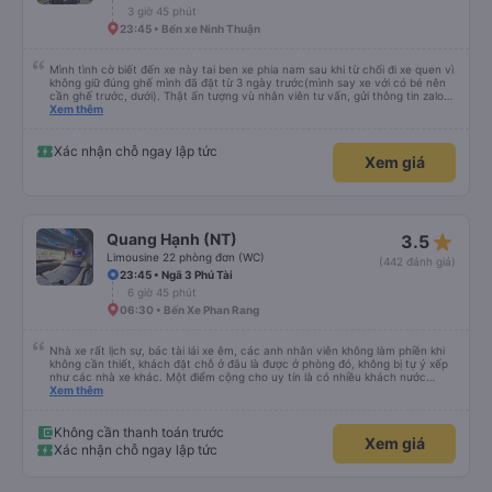
3 giờ 45 phút
23:45 • Bến xe Ninh Thuận
Mình tình cờ biết đến xe này tai ben xe phia nam sau khi từ chối đi xe quen vì
không giữ đúng ghế mình đã đặt từ 3 ngày trước(mình say xe với có bé nên
cần ghế trước, dưới). Thật ấn tượng vù nhân viên tư vấn, gửi thông tin zalo
rõ ràng, chuyên nghiệp. Đi đúng giờ, xe mới toanh, sạch sẽ thơm tho, buồng
Xem thêm
rộng, đẹp, ghế có chế độ matxa bên cạnh các chức năng thông thường như
nâng, hạ xuống phần đầu, chân, ổ sạc pin, ... thích view ngắm cảnh cực chill,
các anh tài và lơ cũng cực dễ thương, tâm lý. 10 điểm không nhưng. Mình sẽ
Xác nhận chỗ ngay lập tức
Xem giá
lưu lại để giới thiệu người nhà, bạn bè đi xe này. ưng hết sức. Giờ thấy may
mắn vì cảm ơn xe kia để mình bít đến xe này
star_rate
Quang Hạnh (NT)
3.5
Limousine 22 phòng đơn (WC)
(442 đánh giá)
23:45 • Ngã 3 Phú Tài
6 giờ 45 phút
06:30 • Bến Xe Phan Rang
Nhà xe rất lịch sự, bác tài lái xe êm, các anh nhân viên không làm phiền khi
không cần thiết, khách đặt chỗ ở đâu là được ở phòng đó, không bị tự ý xếp
như các nhà xe khác. Một điểm cộng cho uy tín là có nhiều khách nước
Xem thêm
ngoài đi cùng chuyến để đến Nha Trang nha!
Không cần thanh toán trước
Xem giá
Xác nhận chỗ ngay lập tức