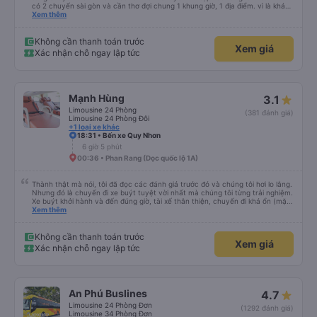
có 2 chuyến sài gòn và cần thơ đợi chung 1 khung giờ, 1 địa điểm. vì là khách
thân thiết của quý công ty nên rất hài lòng và tin tưởng. tuy nhiên rất mong
Xem thêm
muốn đội ngũ nhân viên anh chị em nhà xe cùng nhau cải thiện ngày một
phát triển. 2) đồng nhất về cách giao tiếp và CSKH nhẹ nhàng, chu đáo nữa
thì chắc chắn quy công ty là nhà xe được yêu thích và lựa chọn số 1 quy
Không cần thanh toán trước
Xem giá
nhơn. rất cảm ơn quý anh chị em cty cũng như chị Thảo đã lắng nghe và
Xác nhận chỗ ngay lập tức
tiếp nhận. " khách hàng thân thiết nhiều năm của nhà xe từ thời sinh viên"
Mạnh Hùng
3.1
Limousine 24 Phòng
(381 đánh giá)
Limousine 24 Phòng Đôi
+1 loại xe khác
18:31 • Bến xe Quy Nhơn
6 giờ 5 phút
00:36 • Phan Rang (Dọc quốc lộ 1A)
Thành thật mà nói, tôi đã đọc các đánh giá trước đó và chúng tôi hơi lo lắng.
Nhưng đó là chuyến đi xe buýt tuyệt vời nhất mà chúng tôi từng trải nghiệm.
Xe buýt khởi hành và đến đúng giờ, tài xế thân thiện, chuyến đi khá ổn (mặc
dù vẫn hơi xóc, nhưng đó là đặc trưng của Việt Nam ^^), và chỗ ngồi thoải
Xem thêm
mái. Chúng tôi thực sự rất hài lòng.
Không cần thanh toán trước
Xem giá
Xác nhận chỗ ngay lập tức
An Phú Buslines
4.7
Limousine 24 Phòng Đơn
(1292 đánh giá)
Limousine 34 Phòng Đơn