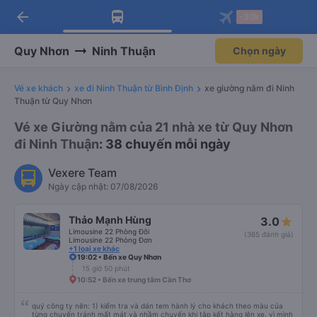
arrow_back
Tải app Vexere ngay!
Tải app Vexere
-30k
Mở app
Mở app
Nhận ưu đãi thành viên độc
-30k/ghế khi đặt vé máy bay qua
quyền
app
Quy Nhơn
Ninh Thuận
Chọn ngày
Vé xe khách
xe đi Ninh Thuận từ Bình Định
xe giường nằm đi Ninh
Thuận từ Quy Nhơn
Vé xe Giường nằm của 21 nhà xe từ Quy Nhơn
đi Ninh Thuận
: 38 chuyến mỗi ngày
Vexere Team
Ngày cập nhật: 07/08/2026
Thảo Mạnh Hùng
3.0
Limousine 22 Phòng Đôi
(365 đánh giá)
Limousine 22 Phòng Đơn
+1 loại xe khác
19:02 • Bến xe Quy Nhơn
15 giờ 50 phút
10:52 • Bến xe trung tâm Cần Thơ
quý công ty nên: 1) kiểm tra và dán tem hành lý cho khách theo màu của
từng chuyến tránh mất mát và nhầm chuyến khi tập kết hàng lên xe. vì mình