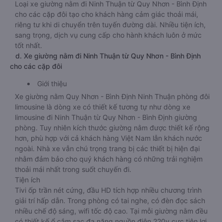
Loại xe giường nằm đi Ninh Thuận từ Quy Nhơn - Bình Định
cho các cặp đôi tạo cho khách hàng cảm giác thoải mái,
riêng tư khi di chuyển trên tuyến đường dài. Nhiều tiện ích,
sang trọng, dịch vụ cung cấp cho hành khách luôn ở mức
tốt nhất.
d. Xe giường nằm đi Ninh Thuận từ Quy Nhơn - Bình Định
cho các cặp đôi
Giới thiệu
Xe giường nằm Quy Nhơn - Bình Định Ninh Thuận phòng đôi
limousine là dòng xe có thiết kế tương tự như dòng xe
limousine đi Ninh Thuận từ Quy Nhơn - Bình Định giường
phòng. Tuy nhiên kích thước giường nằm được thiết kế rộng
hơn, phù hợp với cả khách hàng Việt Nam lẫn khách nước
ngoài. Nhà xe vẫn chú trọng trang bị các thiết bị hiện đại
nhằm đảm bảo cho quý khách hàng có những trải nghiệm
thoải mái nhất trong suốt chuyến đi.
Tiện ích
Tivi ốp trần nét cứng, đầu HD tích hợp nhiều chương trình
giải trí hấp dẫn. Trong phòng có tai nghe, có đèn đọc sách
nhiều chế độ sáng, wifi tốc độ cao. Tại mỗi giường nằm đều
có thiết kế ổ cắm sạc đa năng nguồn điện 220v cực tiện lợi.