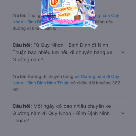
Trả lời:
Thời gian di chuyển bằng
xe Giường nằm Quy
Nhơn - Bình Định Ninh Thuận
khoảng 7.1 tiếng nếu
đường đi khá thuận lợi
Câu hỏi:
Từ Quy Nhơn - Bình Định đi Ninh
Thuận bao nhiêu km nếu di chuyển bằng xe
Giường nằm?
Trả lời:
Đường di chuyển bằng
xe Giường nằm đi Quy
Nhơn - Bình Định Ninh Thuận
có chiều dài khoảng 362
km.
Câu hỏi:
Mỗi ngày có bao nhiêu chuyến xe
Giường nằm đi Quy Nhơn - Bình Định Ninh
Thuận?