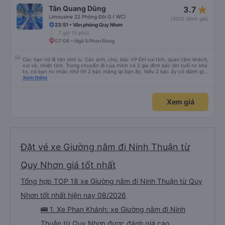
star_rate
Tân Quang Dũng
3.7
Limousine 22 Phòng Đôi G ( WC)
(3002 đánh giá)
23:51 • Văn phòng Quy Nhơn
7 giờ 15 phút
07:06 • Ngã 5 Phan Rang
Các bạn nữ lễ tân xinh iu. Các anh, chú, bác VP ĐH vui tính, quan tâm khách,
vui vẻ, nhiệt tình. Trong chuyến đi của mình có 2 gia đình bác lớn tuổi nc khá
to, có bạn nv nhắc nhở thì 2 bác mắng lại bạn ấy. Nếu 2 bác ấy có đánh giá
xấu thì mình ngược lại nha. Bạn ấy nhắc nhở rất đúng. 2 bác nói rất to. To
Xem thêm
đến lỗi mình ngủ còn mơ được câu chuyện các bác nói với nhau xuất hiện
trong giấc mơ của mình luôn. Nên nếu bạn ấy bị phản ánh thì đừng trừ lương
bạn ấy nha. Nếu bạn ấy bị trừ thì bảo bạn ấy liên hệ sđt của mình, mình hỗ
Xem giá
trợ ạ. Số mình đuôi 666, chuyến ĐH-NT ngày 16/1. À các bạn nữ lễ tân xinh
iu còn đổi cho mình phòng đơn sang đôi xong còn note là (một mình) yêu
luôn. Nhưng phòng đôi mà nằm một thì mỗi lần xe rẽ 1 cái là ✈️ Ít đi xe khách
nhưng đủ để đánh giá 10/10.
Đặt vé xe Giường nằm đi Ninh Thuận từ
Quy Nhơn giá tốt nhất
Tổng hợp TOP 18 xe Giường nằm đi Ninh Thuận từ Quy
Nhơn tốt nhất hiện nay 08/2026
🚌 1. Xe Phan Khánh: xe Giường nằm đi Ninh
Thuận từ Quy Nhơn được đánh giá cao