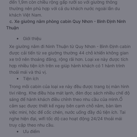
đến 1,9m còn chiều rộng gấp rưỡi so với giường thông
thường nên phù hợp với cả du khách nước ngoài lẫn du
khách Việt Nam.
c. Xe giường nằm phòng cabin Quy Nhơn - Bình Định Ninh
Thuận
Giới thiệu
Xe giường nằm đi Ninh Thuận từ Quy Nhơn - Bình Định cabin
được cải tiến từ xe giường thường 44 chỗ khiến không gian
xe trở nên thoáng đãng, rộng rãi hơn. Loại xe này được tích
hợp nhiều tiện ích trên xe giúp hành khách có 1 hành trình
thoải mái và thú vị.
Tiện ích
Trong mỗi cabin của loại xe này đều được trang bị màn hình
tivi riêng. Khe điều hòa mát lạnh, đèn đọc sách nhiều chế độ
sáng để hành khách điều chỉnh theo nhu cầu của mình.Ổ
cắm sạc được thiết kế ngay bên cạnh chỗ nằm, bàn làm
việc mini, hộc để cốc chén, nước uống đầy đủ tiện ích. Tai
nghe hiện đại, wifi tốc độ cao hoạt động 24/24 thoải mái
truy cập theo nhu cầu.
Ưu điểm