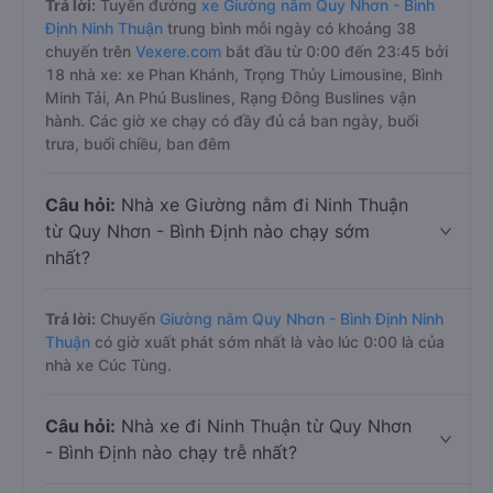
Trả lời:
Tuyến đường
xe Giường nằm Quy Nhơn - Bình
Định Ninh Thuận
trung bình mỗi ngày có khoảng 38
chuyến trên
Vexere.com
bắt đầu từ 0:00 đến 23:45 bởi
18 nhà xe: xe Phan Khánh, Trọng Thủy Limousine, Bình
Minh Tải, An Phú Buslines, Rạng Đông Buslines vận
hành. Các giờ xe chạy có đầy đủ cả ban ngày, buổi
trưa, buổi chiều, ban đêm
Câu hỏi:
Nhà xe Giường nằm đi Ninh Thuận
từ Quy Nhơn - Bình Định nào chạy sớm
nhất?
Trả lời:
Chuyến
Giường nằm Quy Nhơn - Bình Định Ninh
Thuận
có giờ xuất phát sớm nhất là vào lúc 0:00 là của
nhà xe Cúc Tùng.
Câu hỏi:
Nhà xe đi Ninh Thuận từ Quy Nhơn
- Bình Định nào chạy trễ nhất?