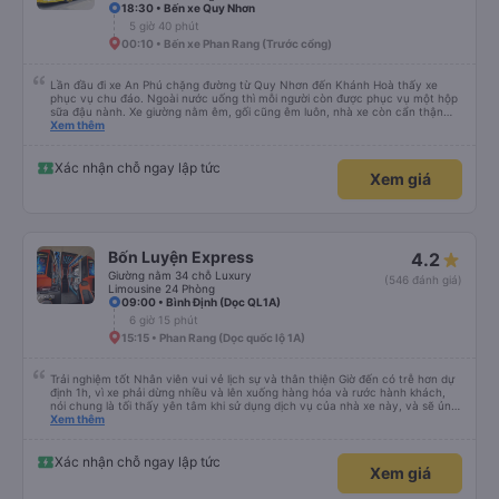
18:30 • Bến xe Quy Nhơn
5 giờ 40 phút
00:10 • Bến xe Phan Rang (Trước cổng)
Lần đầu đi xe An Phú chặng đường từ Quy Nhơn đến Khánh Hoà thấy xe
phục vụ chu đáo. Ngoài nước uống thì mỗi người còn được phục vụ một hộp
sữa đậu nành. Xe giường nằm êm, gối cũng êm luôn, nhà xe còn cẩn thận
treo thêm ở mỗi giường một cái giỏ nhỏ để đựng chai nước uống tránh rớt.
Xem thêm
Lái xe chạy an toàn, không phóng nhanh vượt ẩu. Dù lúc đi xe trống rất
nhiều chỗ những xe chỉ đón những khách đã đặt xe trước, không đón khách
ngoài (với số tiền bỏ ra cho tuyến đường như vậy thì thấy rất tốt)
Xác nhận chỗ ngay lập tức
Xem giá
Bốn Luyện Express
4.2
Giường nằm 34 chỗ Luxury
(546 đánh giá)
Limousine 24 Phòng
09:00 • Bình Định (Dọc QL1A)
6 giờ 15 phút
15:15 • Phan Rang (Dọc quốc lộ 1A)
Trải nghiệm tốt Nhân viên vui vẻ lịch sự và thân thiện Giờ đến có trễ hơn dự
định 1h, vì xe phải dừng nhiều và lên xuống hàng hóa và rước hành khách,
nói chung là tối thấy yên tâm khi sử dụng dịch vụ của nhà xe này, và sẽ ủng
hộ và giới thiệu cho người thân sử dụng dịch vụ của nhà xe này
Xem thêm
Xác nhận chỗ ngay lập tức
Xem giá