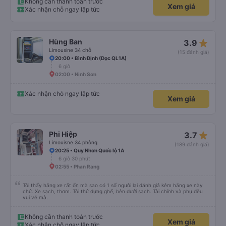
Không cần thanh toán trước
Xem giá
Xác nhận chỗ ngay lập tức
star_rate
Hùng Ban
3.9
Limousine 34 chỗ
(15 đánh giá)
20:00 • Bình Định (Dọc QL1A)
6 giờ
02:00 • Ninh Sơn
Xác nhận chỗ ngay lập tức
Xem giá
star_rate
Phi Hiệp
3.7
Limouisne 34 phòng
(189 đánh giá)
20:25 • Quy Nhơn Quốc lộ 1A
6 giờ 30 phút
02:55 • Phan Rang
Tôi thấy hãng xe rất ổn mà sao có 1 số người lại đánh giá kém hãng xe này
chứ. Xe sạch, thơm. Tôi thử dựng ghế, bên dưới sạch. Tài chính và phụ đều
vui vẻ mà.
Không cần thanh toán trước
Xem giá
Xác nhận chỗ ngay lập tức