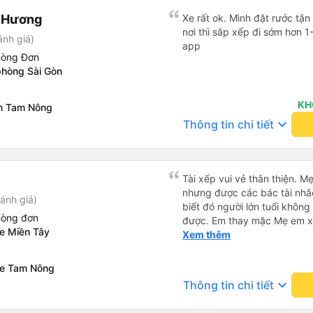
n Hương
Xe rất ok. Mình đặt rước tận
nơi thì sắp xếp đi sớm hơn 1
ánh giá)
app
hòng Đơn
phòng Sài Gòn
KH
n Tam Nông
keyboard_arrow_down
Thông tin chi tiết
Tài xếp vui vẻ thân thiện. M
nhưng được các bác tài nhắ
ánh giá)
biết đó người lớn tuổi khôn
hòng đơn
được. Em thay mặc Mẹ em xin
xe Miền Tây
Hiệp Thành rất nhiều ạ.
Xem thêm
xe Tam Nông
keyboard_arrow_down
Thông tin chi tiết