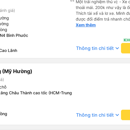
Một trải nghiệm thú vị: - Xe chạy rấ
thoải mái. 200k như vậy là ổ
ánh giá)
Thích tài xế và lơ xe. Mình đ
iường
được đổi điểm trả nhanh chón
iường
vẻ. - Bác tài đi xe mở nhạc 
Xem thêm
hòng
những năm 2000. - Điểm dừ
 N4 Bình Phước
ngắm cá Hải Tượng. - Xe tr
KH
rộng rãi, thoải mái, mát mẻ.
keyboard_arrow_down
Thông tin chi tiết
thoáng mát, sạch sẽ, có nướ
 Cao Lãnh
sinh. - Thích phong cách là
xúc tích, đầy đủ, bài bản. H
 (Mỹ Hường)
iá)
chỗ
xăng Châu Thành cao tốc (HCM-Trung
Hồng
keyboard_arrow_down
Thông tin chi tiết