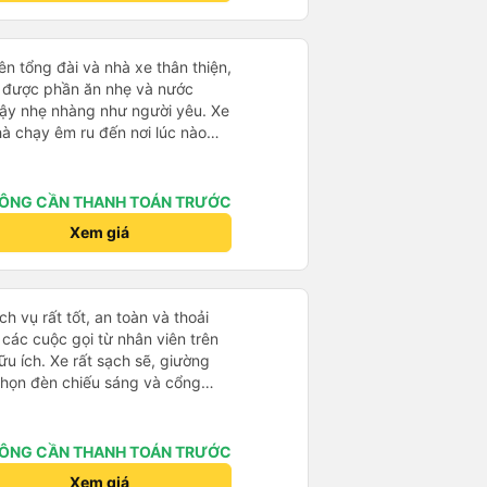
ên tổng đài và nhà xe thân thiện,
ạy được phần ăn nhẹ và nước
dậy nhẹ nhàng như người yêu. Xe
hà chạy êm ru đến nơi lúc nào
dly and helpful. Before getting on
ght meals and drinks. When the
ÔNG CẦN THANH TOÁN TRƯỚC
woke us up as they were waking
Xem giá
e foreigners and planning to take
te as the seats are big and
to sleep on.
h vụ rất tốt, an toàn và thoải
à các cuộc gọi từ nhân viên trên
ữu ích. Xe rất sạch sẽ, giường
 chọn đèn chiếu sáng và cổng
iện. Nhân viên rất lịch sự và xe
ến. Cảm ơn!
ÔNG CẦN THANH TOÁN TRƯỚC
Xem giá