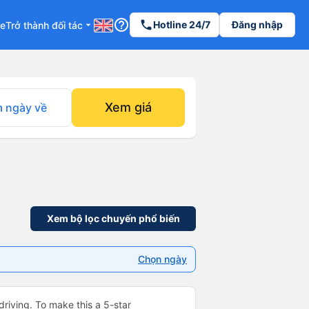
help_outline
phone
Hotline 24/7
Đăng nhập
re
Trở thành đối tác
arrow_drop_down
Xem giá
 ngày về
Xem bộ lọc chuyến phổ biến
Chọn ngày
driving. To make this a 5-star