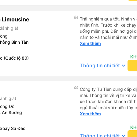
 Limousine
Trải nghiệm quá tốt. Nhân vi
nhiệt tình. Trước khi xe ch
đánh giá)
uống miễn phí. Đến nơi gọi 
hòng
nằm to và thoải mái như ở n
phòng Bình Tân
không hay luôn. I had very good experience with this bus
Xem thêm
operator. The staff are frien
the bus, we were offered li
KH
c (Quốc lộ 80)
bus has arrived, the staff 
keyboard_arrow_down
Thông tin chi tiết
up up their lovers. If you ar
this bus, please don’t hesita
comfortable enough for you 
Công ty Tu Tien cung cấp dịc
mái. Thông tin về vị trí xe v
ánh giá)
xe trước khi đón khách rất h
hòng Đôi
ngủ thoải mái với nhiều tùy
4 An Sương
USB được đặt ở vị trí thuận t
Xem thêm
đến điểm đến sớm hơn dự ki
KH
 xoay Sa Đéc
keyboard_arrow_down
Thông tin chi tiết