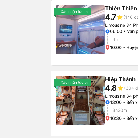
Thiên Thiê
Xác nhận tức thì
4.7
star
(146 đ
Limousine 34 P
06:00 • Văn 
4h
10:00 • Huyệ
Hiệp Thành
Xác nhận tức thì
4.8
star
(304 đ
Limousine 34 p
13:00 • Bến 
3h30m
16:30 • Bến 