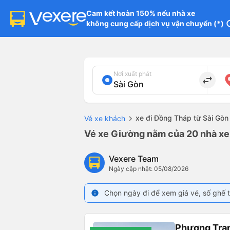
Cam kết hoàn 150% nếu nhà xe

không cung cấp dịch vụ vận chuyển (*)
in
Nơi xuất phát
import_export
xe đi Đồng Tháp từ Sài Gòn
Vé xe khách
Vé xe Giường nằm của 20 nhà xe
Vexere Team
Ngày cập nhật: 05/08/2026
Chọn ngày đi để xem giá vé, số ghế t
info
Phương Tra