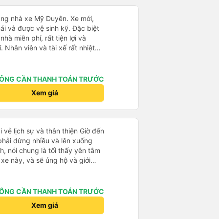
cùng nhà xe Mỹ Duyên. Xe mới,
ái và được vệ sinh kỹ. Đặc biệt
hà miễn phí, rất tiện lợi và
. Nhân viên và tài xế rất nhiệt
h khách chu đáo. Chuyến đi an
ẽ tiếp tục lựa chọn nhà xe Mỹ
bè, người thân. 5 sao!
ÔNG CẦN THANH TOÁN TRƯỚC
Xem giá
i vẻ lịch sự và thân thiện Giờ đến
 phải dừng nhiều và lên xuống
, nói chung là tối thấy yên tâm
xe này, và sẽ ủng hộ và giới
g dịch vụ của nhà xe này
ÔNG CẦN THANH TOÁN TRƯỚC
Xem giá