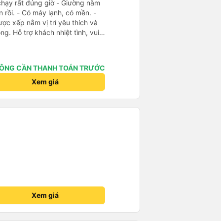
t đúng giờ - Giường nằm
n rồi. - Có máy lạnh, có mền. -
ược xếp nằm vị trí yêu thích và
g. Hỗ trợ khách nhiệt tình, vui
làm mình hoài niệm về Sài Gòn
ng xe sạch sẽ, đẹp đẽ. Được
ung chuyển chạy đúng giờ. Xe
ÔNG CẦN THANH TOÁN TRƯỚC
 - Phòng chờ nhà xe rộng rãi,
c uống, có ổ cắm sạc, có nhà vệ
Xem giá
m việc của nhà xe: nhanh-gọn-lẹ,
ợp gu kiểu du lịch bụi như mình.
Xem giá