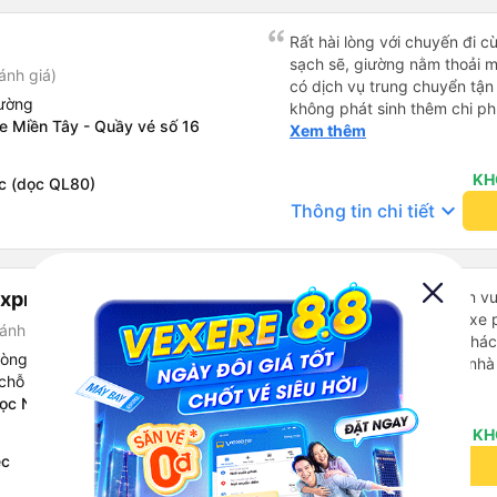
Rất hài lòng với chuyến đi 
sạch sẽ, giường nằm thoải m
ánh giá)
có dịch vụ trung chuyển tận n
iường
không phát sinh thêm chi phí
e Miền Tây - Quầy vé số 16
tình, thân thiện, hỗ trợ hàn
Xem thêm
toàn, đúng giờ. Chắc chắn s
Duyên và giới thiệu cho bạn 
KH
éc (dọc QL80)
keyboard_arrow_down
Thông tin chi tiết
Express
Trải nghiệm tốt Nhân viên vu
có trễ hơn dự định 1h, vì xe
ánh giá)
hàng hóa và rước hành khách
hòng Đôi
khi sử dụng dịch vụ của nhà 
chỗ Luxury
thiệu cho người thân sử dụn
Xem thêm
Học Nông Lâm
KH
éc
keyboard_arrow_down
Thông tin chi tiết