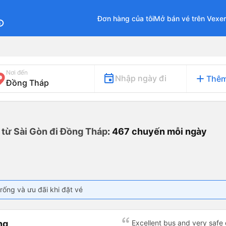
Đơn hàng của tôi
Mở bán vé trên Vexe
fo
Nơi đến
add
Nhập ngày đi
Thêm
 từ Sài Gòn đi Đồng Tháp
: 467 chuyến mỗi ngày
rống và ưu đãi khi đặt vé
ng
Excellent bus and very safe 