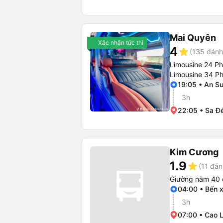
Mai Quyên
Xác nhận tức thì
4
star
(135 đánh
Limousine 24 P
Limousine 34 P
19:05 • An S
3h
22:05 • Sa Đ
Kim Cương
1.9
star
(11 đán
Giường nằm 40 
04:00 • Bến 
3h
07:00 • Cao 