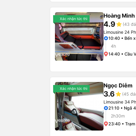
Hoàng Minh
Xác nhận tức thì
4.9
star
(43 đá
Limousine 24 P
10:40 • Bến x
4h
14:40 • Cầu 
Ngọc Diễm
Xác nhận tức thì
3.6
star
(45 đá
Limousine 34 P
21:10 • Ngã 
2h30m
23:40 • Trạm