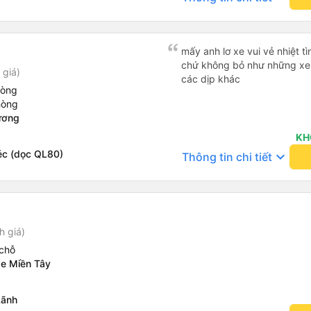
mấy anh lơ xe vui vẻ nhiệt tì
chứ không bỏ như những xe 
 giá)
các dịp khác
hòng
hòng
ương
KH
éc (dọc QL80)
keyboard_arrow_down
Thông tin chi tiết
h giá)
chỗ
xe Miền Tây
Lãnh