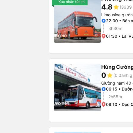
Xác nhận tức thì
4.8
star
(3939 
Limousine giườ
22:00 • Bến 
3h30m
01:30 • Lai V
Hùng Cường
0
star
(0 đánh g
Giường nằm 40 
06:15 • Đườ
2h55m
09:10 • Dọc 