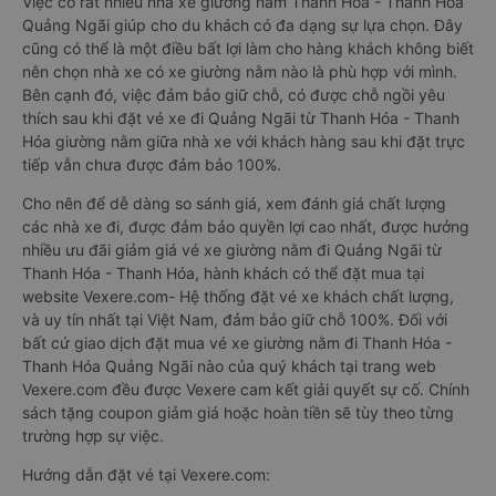
Việc có rất nhiều nhà xe giường nằm Thanh Hóa - Thanh Hóa
Quảng Ngãi giúp cho du khách có đa dạng sự lựa chọn. Đây
cũng có thể là một điều bất lợi làm cho hàng khách không biết
nên chọn nhà xe có xe giường nằm nào là phù hợp với mình.
Bên cạnh đó, việc đảm bảo giữ chỗ, có được chỗ ngồi yêu
thích sau khi đặt vé xe đi Quảng Ngãi từ Thanh Hóa - Thanh
Hóa giường nằm giữa nhà xe với khách hàng sau khi đặt trực
tiếp vẫn chưa được đảm bảo 100%.
Cho nên để dễ dàng so sánh giá, xem đánh giá chất lượng
các nhà xe đi, được đảm bảo quyền lợi cao nhất, được hưởng
nhiều ưu đãi giảm giá vé xe giường nằm đi Quảng Ngãi từ
Thanh Hóa - Thanh Hóa, hành khách có thể đặt mua tại
website Vexere.com- Hệ thống đặt vé xe khách chất lượng,
và uy tín nhất tại Việt Nam, đảm bảo giữ chỗ 100%. Đối với
bất cứ giao dịch đặt mua vé xe giường nằm đi Thanh Hóa -
Thanh Hóa Quảng Ngãi nào của quý khách tại trang web
Vexere.com đều được Vexere cam kết giải quyết sự cố. Chính
sách tặng coupon giảm giá hoặc hoàn tiền sẽ tùy theo từng
trường hợp sự việc.
Hướng dẫn đặt vé tại Vexere.com: