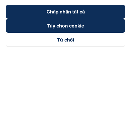
Chấp nhận tất cả
Tùy chọn cookie
Từ chối
Theo dõi chúng tôi trên
Facebook
Tiktok
Youtube
Công ty TNHH Thương Mại Dịch Vụ Vexere
Địa chỉ đăng ký kinh doanh: 8C Chữ Đồng Tử, Phường Tân
Sơn Nhất, TP. Hồ Chí Minh, Việt Nam
Địa chỉ
:
Lầu 2, toà nhà H3 Circo Hoàng Diệu, 384 Hoàng Diệu,
Phường Khánh Hội, TP Hồ Chí Minh, Việt Nam
Tầng 3, toà nhà 101 Láng Hạ, 101 Láng Hạ, Phường Láng, TP.
Hà Nội, Việt Nam
Giấy chứng nhận ĐKKD số 0315133726 do Sở KH và ĐT TP.
Hồ Chí Minh cấp lần đầu ngày 27/6/2018