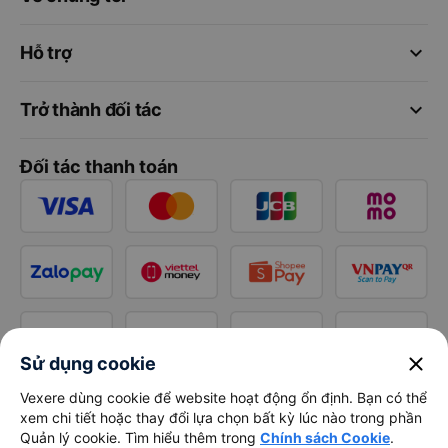
keyboard_arrow_down
Hỗ trợ
keyboard_arrow_down
Trở thành đối tác
Đối tác thanh toán
close
Sử dụng cookie
Vexere dùng cookie để website hoạt động ổn định. Bạn có thể
xem chi tiết hoặc thay đổi lựa chọn bất kỳ lúc nào trong phần
Quản lý cookie. Tìm hiểu thêm trong
Chính sách Cookie
.