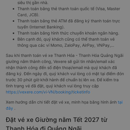
siêu thị gần nhà.
Thanh toán bằng thẻ thanh toán quốc tế (Visa, Master
Card, JCB).
Thanh toán bằng thẻ ATM đã đăng ký thanh toán trực
tuyến (Internet Banking).
Thanh toán bằng hình thức chuyển khoản ngân hàng.
Bên cạnh đó, quý khách cũng có thể thanh toán vé
thông qua các ví Momo, ZaloPay, AirPay, VNPay,…
Sau khi thanh toán vé xe Thanh Hóa - Thanh Hóa Quảng Ngãi
giường nằm thành công, Vexere sẽ gửi tin nhắn/email xác
nhận thành công đến số điện thoại/email mà quý khách đã
đăng ký. Đến ngày đi, quý khách vui lòng có mặt tại điểm đón
trước 30 phút giờ khởi hành để chuẩn bị lên xe. Để kiểm tra
tình trạng vé đã đặt, quý khách vui lòng truy cập
https://vexere.com/vi-VN/booking/ticketinfo
Xem hướng dẫn chi tiết đặt vé xe, minh họa bằng hình ảnh
tại
đây
.
Đặt vé xe Giường nằm Tết 2027 từ
Thanh Hóa đi Quảng Ngãi