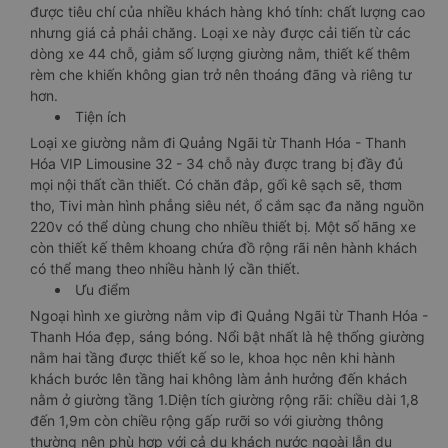
được tiêu chí của nhiều khách hàng khó tính: chất lượng cao
nhưng giá cả phải chăng. Loại xe này được cải tiến từ các
dòng xe 44 chỗ, giảm số lượng giường nằm, thiết kế thêm
rèm che khiến không gian trở nên thoáng đãng và riêng tư
hơn.
Tiện ích
Loại xe giường nằm đi Quảng Ngãi từ Thanh Hóa - Thanh
Hóa VIP Limousine 32 - 34 chỗ này được trang bị đầy đủ
mọi nội thất cần thiết. Có chăn đắp, gối kê sạch sẽ, thơm
tho, Tivi màn hình phẳng siêu nét, ổ cắm sạc đa năng nguồn
220v có thể dùng chung cho nhiều thiết bị. Một số hãng xe
còn thiết kế thêm khoang chứa đồ rộng rãi nên hành khách
có thể mang theo nhiều hành lý cần thiết.
Ưu điểm
Ngoại hình xe giường nằm vip đi Quảng Ngãi từ Thanh Hóa -
Thanh Hóa đẹp, sáng bóng. Nổi bật nhất là hệ thống giường
nằm hai tầng được thiết kế so le, khoa học nên khi hành
khách bước lên tầng hai không làm ảnh hưởng đến khách
nằm ở giường tầng 1.Diện tích giường rộng rãi: chiều dài 1,8
đến 1,9m còn chiều rộng gấp rưỡi so với giường thông
thường nên phù hợp với cả du khách nước ngoài lẫn du