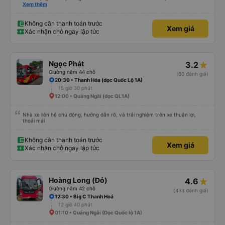
trên app 45p, nhưng do bão nên trời mưa rất to, có thể thông cảm được.
Xem thêm
99/10
Không cần thanh toán trước
Xem giá
Xác nhận chỗ ngay lập tức
Ngọc Phát
3.2
Giường nằm 44 chỗ
(60 đánh giá)
20:30 • Thanh Hóa (dọc Quốc Lộ 1A)
15 giờ 30 phút
12:00 • Quảng Ngãi (dọc QL1A)
Nhà xe liên hệ chủ động, hướng dẫn rõ, và trải nghiệm trên xe thuận lợi,
thoải mái
Không cần thanh toán trước
Xem giá
Xác nhận chỗ ngay lập tức
Hoàng Long (Đỏ)
4.6
Giường nằm 42 chỗ
(433 đánh giá)
12:30 • Big C Thanh Hoá
12 giờ 40 phút
01:10 • Quảng Ngãi (Dọc Quốc lộ 1A)