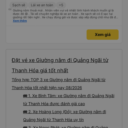
Sạch sẽ
Lái xe an toàn
+5
Giường nằm thoải mái . Nhân viên vui vẻ nhiệt tình hành khách muốn gì là
được đó 😆 . Tài xế chuyên nghiệp lái xe an toàn . Xe sạch sẽ có ổ sạc tại
giường rất tiện nghi . Xe chạy đúng giờ và được sắp xếp đúng chỗ như đã đặt
. Điểm 10 cho hoàng long đỏ 👍
Xem thêm
Xem giá
Đặt vé xe Giường nằm đi Quảng Ngãi từ
Thanh Hóa giá tốt nhất
Tổng hợp TOP 3 xe Giường nằm đi Quảng Ngãi từ
Thanh Hóa tốt nhất hiện nay 08/2026
🚌 1. Xe Bình Tâm: xe Giường nằm đi Quảng Ngãi
từ Thanh Hóa được đánh giá cao
🚌 2. Xe Hoàng Long (Đỏ): xe Giường nằm đi
Quảng Ngãi từ Thanh Hóa uy tín
🚌 3. Xe Ngọc Phát: xe Giường nằm đi Quảng