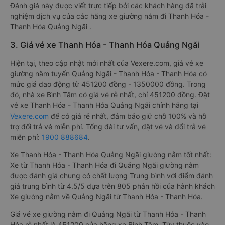
Đánh giá này được viết trực tiếp bởi các khách hàng đã trải
nghiệm dịch vụ của các hãng xe giường nằm đi Thanh Hóa -
Thanh Hóa Quảng Ngãi .
3. Giá vé xe Thanh Hóa - Thanh Hóa Quảng Ngãi
Hiện tại, theo cập nhật mới nhất của Vexere.com, giá vé xe
giường nằm tuyến Quảng Ngãi - Thanh Hóa - Thanh Hóa có
mức giá dao động từ 451200 đồng - 1350000 đồng. Trong
đó, nhà xe Bình Tâm có giá vé rẻ nhất, chỉ 451200 đồng. Đặt
vé xe Thanh Hóa - Thanh Hóa Quảng Ngãi chính hãng tại
Vexere.com
để có giá rẻ nhất, đảm bảo giữ chỗ 100% và hỗ
trợ đổi trả vé miễn phí. Tổng đài tư vấn, đặt vé và đổi trả vé
miễn phí:
1900 888684
.
Xe Thanh Hóa - Thanh Hóa Quảng Ngãi giường nằm tốt nhất:
Xe từ Thanh Hóa - Thanh Hóa đi Quảng Ngãi giường nằm
được đánh giá chung có chất lượng Trung bình với điểm đánh
giá trung bình từ 4.5/5 dựa trên 805 phản hồi của hành khách
Xe giường nằm về Quảng Ngãi từ Thanh Hóa - Thanh Hóa.
Giá vé xe giường nằm đi Quảng Ngãi từ Thanh Hóa - Thanh
Hóa rẻ nhất là 451200 của hãng xe Bình Tâm. Tùy thuộc vào