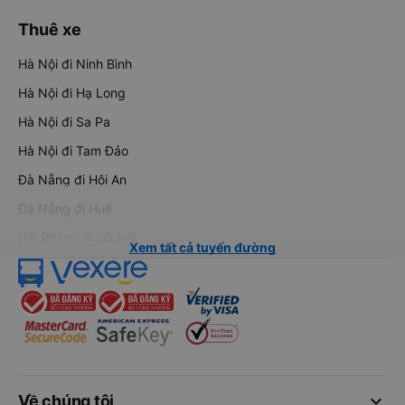
Thuê xe
Hà Nội đi Ninh Bình
Hà Nội đi Hạ Long
Hà Nội đi Sa Pa
Hà Nội đi Tam Đảo
Đà Nẵng đi Hội An
Đà Nẵng đi Huế
Hải Phòng đi Hà Nội
Xem tất cả tuyến đường
keyboard_arrow_down
Về chúng tôi