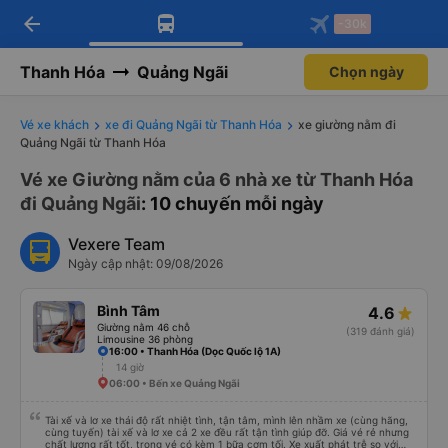
arrow_back
Tải app Vexere ngay!
Tải app Vexere
-30k
Mở app
Mở app
Nhận ưu đãi thành viên độc
-30k/ghế khi đặt vé máy bay qua
quyền
app
Thanh Hóa
Quảng Ngãi
Chọn ngày
Vé xe khách
xe đi Quảng Ngãi từ Thanh Hóa
xe giường nằm đi
Quảng Ngãi từ Thanh Hóa
Vé xe Giường nằm của 6 nhà xe từ Thanh Hóa
đi Quảng Ngãi
: 10 chuyến mỗi ngày
Vexere Team
Ngày cập nhật: 09/08/2026
Bình Tâm
4.6
Giường nằm 46 chỗ
(319 đánh giá)
Limousine 36 phòng
16:00 • Thanh Hóa (Dọc Quốc lộ 1A)
14 giờ
06:00 • Bến xe Quảng Ngãi
Tài xế và lơ xe thái độ rất nhiệt tình, tận tâm, mình lên nhầm xe (cùng hãng,
cùng tuyến) tài xế và lơ xe cả 2 xe đều rất tận tình giúp đỡ. Giá vé rẻ nhưng
chất lượng rất tốt, trong vé có kèm 1 bữa cơm tối. Xe xuất phát trễ so với