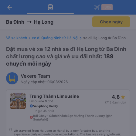
arrow_back
Tải app Vexere ngay!
Tải app Vexere
-30k
Mở app
Mở app
Nhận ưu đãi thành viên độc
-30k/ghế khi đặt vé máy bay qua
quyền
app
Ba Đình
Hạ Long
Chọn ngày
Vé xe khách
xe đi Quảng Ninh từ Hà Nội
xe đi Hạ Long từ Ba Đình
Đặt mua vé xe 12 nhà xe đi Hạ Long từ Ba Đình
chất lượng cao và giá vé ưu đãi nhất
: 189
chuyến mỗi ngày
Vexere Team
Ngày cập nhật: 06/08/2026
Trung Thành Limousine
4.8
Limousine 9 chỗ
(712 đánh giá)
Văn phòng Hà Nội
2 giờ 45 phút
Bãi Cháy - Sảnh Khách Sạn Mường Thanh Luxury (gần
SunWorld)
We traveled from Ha Long to Hanoi by a comfortable bus, and the
experience truly exceeded our expectations. The bus was very удобный: