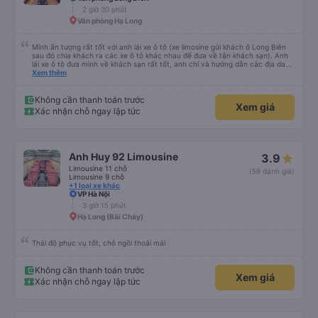
2 giờ 30 phút
Văn phòng Hạ Long
Mình ấn tượng rất tốt với anh lái xe ô tô (xe limosine gửi khách ở Long Biên
sau đó chia khách ra các xe ô tô khác nhau để đưa về tận khách sạn). Anh
lái xe ô tô đưa mình về khách sạn rất tốt, anh chỉ và hướng dẫn các địa danh
các món ăn nổi tiếng ở Hà Nội, mình để ý khi anh trả khách thì anh luôn
Xem thêm
xuống xe và mở cửa xe cho khách (tiểu tiết nhưng chứng tỏ thái độ phục vụ
rất tốt). Mẹ mình rất thích anh lái xe này vì anh có chia sẻ với mẹ mình về
những quan điểm sống rất ấn tượng. Mình không xin tên của anh chỉ biết anh
Không cần thanh toán trước
Xem giá
ở Ninh Bình thôi. Rất mong lần sau được anh lái xe tiếp và anh có nhiều
Xác nhận chỗ ngay lập tức
chuyến xe hơn để nhiều người biết đến anh hơn.
Anh Huy 92 Limousine
3.9
Limousine 11 chỗ
(59 đánh giá)
Limousine 9 chỗ
+1 loại xe khác
VP Hà Nội
3 giờ 15 phút
Hạ Long (Bãi Cháy)
Thái độ phục vụ tốt, chỗ ngồi thoải mái
Không cần thanh toán trước
Xem giá
Xác nhận chỗ ngay lập tức