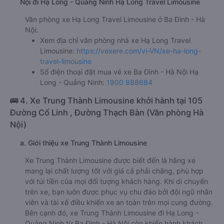
Nội đi Hạ Long - Quảng Ninh Hạ Long Travel Limousine
Văn phòng xe Hạ Long Travel Limousine ở Ba Đình - Hà
Nội:
Xem địa chỉ văn phòng nhà xe Hạ Long Travel
Limousine:
https://vexere.com/vi-VN/xe-ha-long-
travel-limousine
Số điện thoại đặt mua vé xe Ba Đình - Hà Nội Hạ
Long - Quảng Ninh:
1900 888684
🚌 4. Xe Trung Thành Limousine khởi hành tại 105
Đường Cổ Linh , Đường Thạch Bàn (Văn phòng Hà
Nội)
a. Giới thiệu xe Trung Thành Limousine
Xe Trung Thành Limousine được biết đến là hãng xe
mang lại chất lượng tốt với giá cả phải chăng, phù hợp
với túi tiền của mọi đối tượng khách hàng. Khi di chuyển
trên xe, bạn luôn được phục vụ chu đáo bởi đội ngũ nhân
viên và tài xế điều khiển xe an toàn trên mọi cung đường.
Bên cạnh đó, xe Trung Thành Limousine đi Hạ Long -
Quảng Ninh từ Ba Đình - Hà Nội còn khiến hành khách