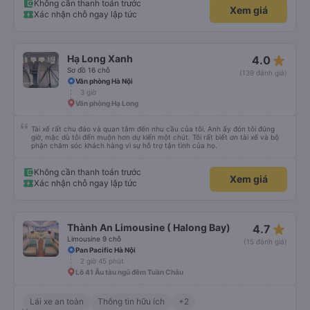
trong chuyến đi tỉnh dậy sương sương khoảng 2-3 lần nhưng vẫn ngủ ngon
Không cần thanh toán trước
Xem giá
(may béo nên dễ ngủ tỉnh là ngủ típ ). Nhà xe nên mắc cái rèm hay màn
Xác nhận chỗ ngay lập tức
nhựa ngăn cách khách với lái xe, ổm cho 2 bên. Nói chung mình rất có thiện
cảm với nhà xe này nên nếu đi đâu xuống Hạ Long thì mình vẫn chọn quay
lại nhà xe ni.
star_rate
Hạ Long Xanh
4.0
Sơ đồ 16 chỗ
(139 đánh giá)
Văn phòng Hà Nội
3 giờ
Văn phòng Hạ Long
Tài xế rất chu đáo và quan tâm đến nhu cầu của tôi. Anh ấy đón tôi đúng
giờ, mặc dù tôi đến muộn hơn dự kiến ​​một chút. Tôi rất biết ơn tài xế và bộ
phận chăm sóc khách hàng vì sự hỗ trợ tận tình của họ.
Không cần thanh toán trước
Xem giá
Xác nhận chỗ ngay lập tức
star_rate
Thành An Limousine ( Halong Bay)
4.7
Limousine 9 chỗ
(15 đánh giá)
Pan Pacific Hà Nội
2 giờ 45 phút
Lô 41 Âu tàu ngủ đêm Tuần Châu
Lái xe an toàn
Thông tin hữu ích
+2