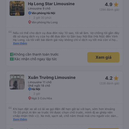
star_rate
Hạ Long Star Limousine
4.9
Limousine 9 chỗ
(294 đánh giá)
Văn phòng Hà Nội
2 giờ 30 phút
Văn phòng Hạ Long
Nếu có thể cho dịch vụ đưa đón này 10 sao, tôi sẽ làm. Vợ chồng tôi gần đây
đã sử dụng dịch vụ của họ để đưa đón từ Sân bay Nội Bài (Hà Nội) đến Vịnh
Hạ Long, và tôi viết bài đánh giá này không chỉ vì dịch vụ tốt mà còn vì họ
thực sự là những anh hùng. Chuyến bay của chúng tôi bị hoãn nghiêm trọng,
Xem thêm
và mặc dù đã cố gắng hết sức để liên lạc, chúng tôi vẫn đến sân bay muộn
hơn hai tiếng. Chúng tôi căng thẳng, kiệt sức và hoàn toàn nghĩ rằng mình
sẽ lỡ chuyến xe đã đặt trước, có khả năng gây nguy hiểm cho toàn bộ
Không cần thanh toán trước
Xem giá
chuyến du ngoạn Vịnh Hạ Long của chúng tôi vào ngày hôm sau. Thật ngạc
Xác nhận chỗ ngay lập tức
nhiên, tài xế vẫn ở đó, kiên nhẫn chờ đợi chúng tôi. Anh ấy bình tĩnh giúp
chúng tôi mang hành lý và đưa chúng tôi lên một chiếc xe rất thoải mái,
sạch sẽ và có máy lạnh. Chuyến đi diễn ra suôn sẻ và an toàn. Nhưng điều
thực sự làm nên sự khác biệt của công ty này chính là dịch vụ khách hàng
tuyệt vời và sự thấu hiểu. Họ đã nỗ lực hết mình (theo đúng nghĩa đen!) để
star_rate
Xuân Trường Limousine
4.2
đảm bảo kỳ nghỉ của chúng tôi không bị hủy hoại. Rất, rất đáng để giới thiệu!
Limousine 11 chỗ
(228 đánh giá)
Ghế ngồi 18 chỗ
Hà Nội
2 giờ
Ngã 3 Cứu Hỏa
Khi bạn đặt xe sẽ có lái xe gọi điện để hẹn giờ lại với bạn, sớm hơn khoảng
15-20 phút.Ai lên xe trước thì được chọn chỗ trước, mình đj xe ghép nên
chấp nhận thôi =)). Xe mới, sạch sẽ, chỗ nằm thoải mái cho người vóc dáng
vừa ( ai m8 người thì hơi vướng víu xíu ha ). Hừm xe mới, điều hoà lạnh sâu
Xem thêm
nên bạn nào không chịu được lạnh nhớ lấu cái chăn dày đắp cho ấm. Bác tài
lái xe khá là êm nhưng mỗi tội khi nói chuyện điện thoại khá là to làm mình