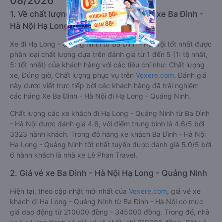
08/2026
1. Về chất lượng, review, đánh giá nhà xe Ba Đình -
Hà Nội Hạ Long - Quảng Ninh
Xe đi Hạ Long - Quảng Ninh từ Ba Đình - Hà Nội tốt nhất được
phân loại chất lượng dựa trên đánh giá từ 1 đến 5 (1: tệ nhất,
5: tốt nhất) của khách hàng với các tiêu chí như: Chất lượng
xe, Đúng giờ, Chất lượng phục vụ trên
Vexere.com
. Đánh giá
này được viết trực tiếp bởi các khách hàng đã trải nghiệm
các hãng Xe Ba Đình - Hà Nội đi Hạ Long - Quảng Ninh.
Chất lượng các xe khách đi Hạ Long - Quảng Ninh từ Ba Đình
- Hà Nội được đánh giá 4.6, với điểm trung bình là 4.6/5 bởi
3323 hành khách. Trong đó hãng xe khách Ba Đình - Hà Nội
Hạ Long - Quảng Ninh tốt nhất tuyến được đánh giá 5.0/5 bởi
6 hành khách là nhà xe Lê Phan Travel.
2. Giá vé xe Ba Đình - Hà Nội Hạ Long - Quảng Ninh
Hiện tại, theo cập nhật mới nhất của
Vexere.com
, giá vé xe
khách đi Hạ Long - Quảng Ninh từ Ba Đình - Hà Nội có mức
giá dao động từ 210000 đồng - 345000 đồng. Trong đó, nhà