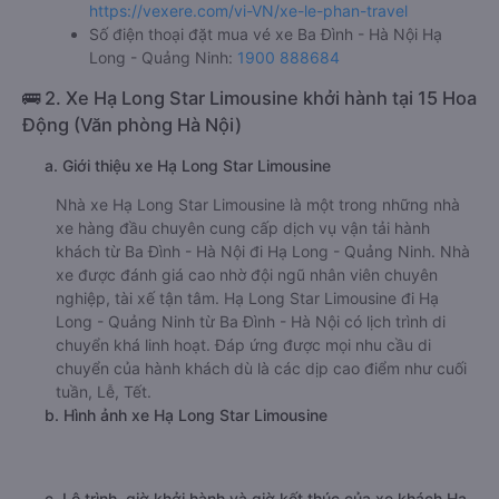
https://vexere.com/vi-VN/xe-le-phan-travel
Số điện thoại đặt mua vé xe Ba Đình - Hà Nội Hạ
Long - Quảng Ninh:
1900 888684
🚌 2. Xe Hạ Long Star Limousine khởi hành tại 15 Hoa
Động (Văn phòng Hà Nội)
a. Giới thiệu xe Hạ Long Star Limousine
Nhà xe Hạ Long Star Limousine là một trong những nhà
xe hàng đầu chuyên cung cấp dịch vụ vận tải hành
khách từ Ba Đình - Hà Nội đi Hạ Long - Quảng Ninh. Nhà
xe được đánh giá cao nhờ đội ngũ nhân viên chuyên
nghiệp, tài xế tận tâm. Hạ Long Star Limousine đi Hạ
Long - Quảng Ninh từ Ba Đình - Hà Nội có lịch trình di
chuyển khá linh hoạt. Đáp ứng được mọi nhu cầu di
chuyển của hành khách dù là các dịp cao điểm như cuối
tuần, Lễ, Tết.
b. Hình ảnh xe Hạ Long Star Limousine
c. Lộ trình, giờ khởi hành và giờ kết thúc của xe khách Hạ