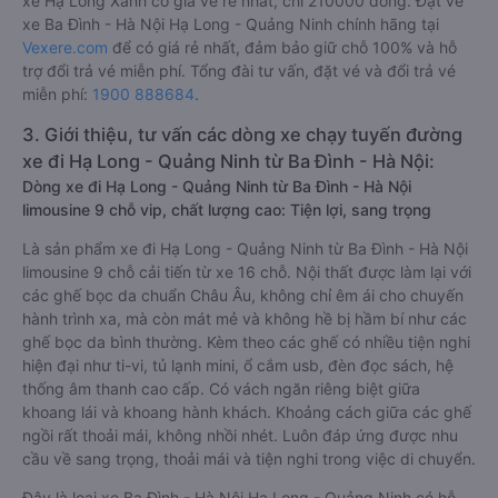
xe Hạ Long Xanh có giá vé rẻ nhất, chỉ 210000 đồng. Đặt vé
xe Ba Đình - Hà Nội Hạ Long - Quảng Ninh chính hãng tại
Vexere.com
để có giá rẻ nhất, đảm bảo giữ chỗ 100% và hỗ
trợ đổi trả vé miễn phí. Tổng đài tư vấn, đặt vé và đổi trả vé
miễn phí:
1900 888684
.
3. Giới thiệu, tư vấn các dòng xe chạy tuyến đường
xe đi Hạ Long - Quảng Ninh từ Ba Đình - Hà Nội:
Dòng xe đi Hạ Long - Quảng Ninh từ Ba Đình - Hà Nội
limousine 9 chỗ vip, chất lượng cao: Tiện lợi, sang trọng
Là sản phẩm xe đi Hạ Long - Quảng Ninh từ Ba Đình - Hà Nội
limousine 9 chỗ cải tiến từ xe 16 chỗ. Nội thất được làm lại với
các ghế bọc da chuẩn Châu Âu, không chỉ êm ái cho chuyến
hành trình xa, mà còn mát mẻ và không hề bị hầm bí như các
ghế bọc da bình thường. Kèm theo các ghế có nhiều tiện nghi
hiện đại như ti-vi, tủ lạnh mini, ổ cắm usb, đèn đọc sách, hệ
thống âm thanh cao cấp. Có vách ngăn riêng biệt giữa
khoang lái và khoang hành khách. Khoảng cách giữa các ghế
ngồi rất thoải mái, không nhồi nhét. Luôn đáp ứng được nhu
cầu về sang trọng, thoải mái và tiện nghi trong việc di chuyển.
Đây là loại xe Ba Đình - Hà Nội Hạ Long - Quảng Ninh có hỗ