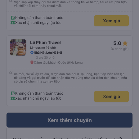
Việc sắp xếp thay đổi địa điểm đón và thông tin xe &amp; tài xế rất phù hợp
và khiến tôi cảm thấy thoải mái.
Không cần thanh toán trước
Xem giá
Xác nhận chỗ ngay lập tức
star_rate
Lê Phan Travel
5.0
Limousine 16 chỗ
(6 đánh giá)
Nhà Hát Lớn Hà Nội
3 giờ 30 phút
Cảng tàu khách Quốc tế Hạ Long
Xe mới, tài xế láy xe êm, được đón tận nơi ở Hạ Long, bạn tiếp viên liên lạc
dễ dàng và gọi trước để xác nhận đặt vé cũng như địa điểm đón khách, nếu
có dịp sẽ chọn nhà xe này tiếp
Không cần thanh toán trước
Xem giá
Xác nhận chỗ ngay lập tức
Xem thêm chuyến