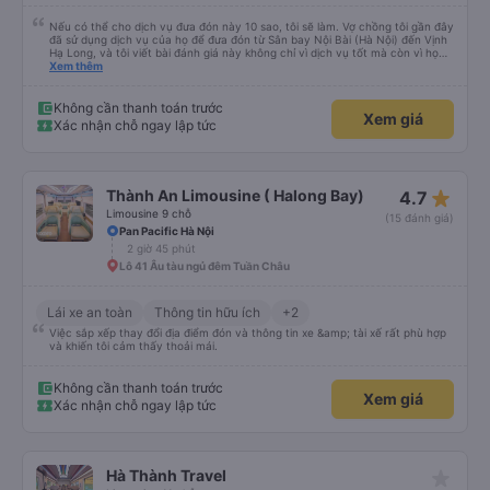
Nếu có thể cho dịch vụ đưa đón này 10 sao, tôi sẽ làm. Vợ chồng tôi gần đây
đã sử dụng dịch vụ của họ để đưa đón từ Sân bay Nội Bài (Hà Nội) đến Vịnh
Hạ Long, và tôi viết bài đánh giá này không chỉ vì dịch vụ tốt mà còn vì họ
thực sự là những anh hùng. Chuyến bay của chúng tôi bị hoãn nghiêm trọng,
Xem thêm
và mặc dù đã cố gắng hết sức để liên lạc, chúng tôi vẫn đến sân bay muộn
hơn hai tiếng. Chúng tôi căng thẳng, kiệt sức và hoàn toàn nghĩ rằng mình
sẽ lỡ chuyến xe đã đặt trước, có khả năng gây nguy hiểm cho toàn bộ
Không cần thanh toán trước
Xem giá
chuyến du ngoạn Vịnh Hạ Long của chúng tôi vào ngày hôm sau. Thật ngạc
Xác nhận chỗ ngay lập tức
nhiên, tài xế vẫn ở đó, kiên nhẫn chờ đợi chúng tôi. Anh ấy bình tĩnh giúp
chúng tôi mang hành lý và đưa chúng tôi lên một chiếc xe rất thoải mái,
sạch sẽ và có máy lạnh. Chuyến đi diễn ra suôn sẻ và an toàn. Nhưng điều
thực sự làm nên sự khác biệt của công ty này chính là dịch vụ khách hàng
tuyệt vời và sự thấu hiểu. Họ đã nỗ lực hết mình (theo đúng nghĩa đen!) để
star_rate
Thành An Limousine ( Halong Bay)
4.7
đảm bảo kỳ nghỉ của chúng tôi không bị hủy hoại. Rất, rất đáng để giới thiệu!
Limousine 9 chỗ
(15 đánh giá)
Pan Pacific Hà Nội
2 giờ 45 phút
Lô 41 Âu tàu ngủ đêm Tuần Châu
Lái xe an toàn
Thông tin hữu ích
+2
Việc sắp xếp thay đổi địa điểm đón và thông tin xe &amp; tài xế rất phù hợp
và khiến tôi cảm thấy thoải mái.
Không cần thanh toán trước
Xem giá
Xác nhận chỗ ngay lập tức
star_rate
Hà Thành Travel