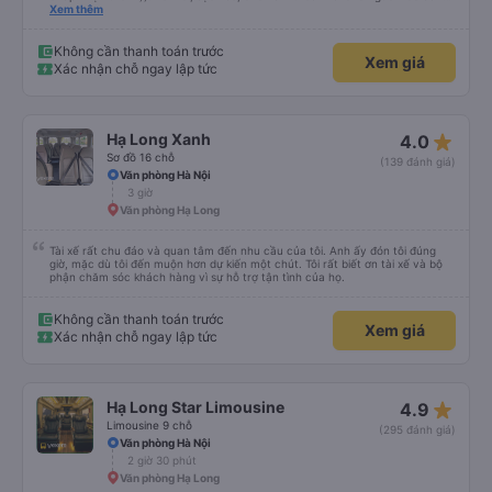
vừa ( ai m8 người thì hơi vướng víu xíu ha ). Hừm xe mới, điều hoà lạnh sâu
Xem thêm
nên bạn nào không chịu được lạnh nhớ lấu cái chăn dày đắp cho ấm. Bác tài
lái xe khá là êm nhưng mỗi tội khi nói chuyện điện thoại khá là to làm mình
trong chuyến đi tỉnh dậy sương sương khoảng 2-3 lần nhưng vẫn ngủ ngon
Không cần thanh toán trước
Xem giá
(may béo nên dễ ngủ tỉnh là ngủ típ ). Nhà xe nên mắc cái rèm hay màn
Xác nhận chỗ ngay lập tức
nhựa ngăn cách khách với lái xe, ổm cho 2 bên. Nói chung mình rất có thiện
cảm với nhà xe này nên nếu đi đâu xuống Hạ Long thì mình vẫn chọn quay
lại nhà xe ni.
star_rate
Hạ Long Xanh
4.0
Sơ đồ 16 chỗ
(139 đánh giá)
Văn phòng Hà Nội
3 giờ
Văn phòng Hạ Long
Tài xế rất chu đáo và quan tâm đến nhu cầu của tôi. Anh ấy đón tôi đúng
giờ, mặc dù tôi đến muộn hơn dự kiến ​​một chút. Tôi rất biết ơn tài xế và bộ
phận chăm sóc khách hàng vì sự hỗ trợ tận tình của họ.
Không cần thanh toán trước
Xem giá
Xác nhận chỗ ngay lập tức
star_rate
Hạ Long Star Limousine
4.9
Limousine 9 chỗ
(295 đánh giá)
Văn phòng Hà Nội
2 giờ 30 phút
Văn phòng Hạ Long