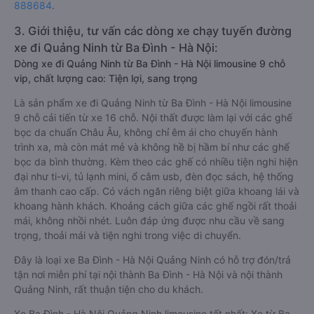
888684
.
3. Giới thiệu, tư vấn các dòng xe chạy tuyến đường
xe đi Quảng Ninh từ Ba Đình - Hà Nội:
Dòng xe đi Quảng Ninh từ Ba Đình - Hà Nội limousine 9 chỗ
vip, chất lượng cao: Tiện lợi, sang trọng
Là sản phẩm xe đi Quảng Ninh từ Ba Đình - Hà Nội limousine
9 chỗ cải tiến từ xe 16 chỗ. Nội thất được làm lại với các ghế
bọc da chuẩn Châu Âu, không chỉ êm ái cho chuyến hành
trình xa, mà còn mát mẻ và không hề bị hầm bí như các ghế
bọc da bình thường. Kèm theo các ghế có nhiều tiện nghi hiện
đại như ti-vi, tủ lạnh mini, ổ cắm usb, đèn đọc sách, hệ thống
âm thanh cao cấp. Có vách ngăn riêng biệt giữa khoang lái và
khoang hành khách. Khoảng cách giữa các ghế ngồi rất thoải
mái, không nhồi nhét. Luôn đáp ứng được nhu cầu về sang
trọng, thoải mái và tiện nghi trong việc di chuyển.
Đây là loại xe Ba Đình - Hà Nội Quảng Ninh có hỗ trợ đón/trả
tận nơi miễn phí tại nội thành Ba Đình - Hà Nội và nội thành
Quảng Ninh, rất thuận tiện cho du khách.
Xe Ba Đình - Hà Nội Quảng Ninh limousine tốt nhất: Xe từ Ba