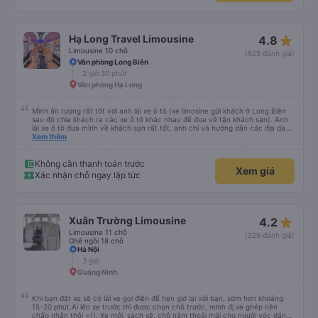
star_rate
Hạ Long Travel Limousine
4.8
Limousine 10 chỗ
(925 đánh giá)
Văn phòng Long Biên
2 giờ 30 phút
Văn phòng Hạ Long
Mình ấn tượng rất tốt với anh lái xe ô tô (xe limosine gửi khách ở Long Biên
sau đó chia khách ra các xe ô tô khác nhau để đưa về tận khách sạn). Anh
lái xe ô tô đưa mình về khách sạn rất tốt, anh chỉ và hướng dẫn các địa danh
các món ăn nổi tiếng ở Hà Nội, mình để ý khi anh trả khách thì anh luôn
Xem thêm
xuống xe và mở cửa xe cho khách (tiểu tiết nhưng chứng tỏ thái độ phục vụ
rất tốt). Mẹ mình rất thích anh lái xe này vì anh có chia sẻ với mẹ mình về
những quan điểm sống rất ấn tượng. Mình không xin tên của anh chỉ biết anh
Không cần thanh toán trước
Xem giá
ở Ninh Bình thôi. Rất mong lần sau được anh lái xe tiếp và anh có nhiều
Xác nhận chỗ ngay lập tức
chuyến xe hơn để nhiều người biết đến anh hơn.
star_rate
Xuân Trường Limousine
4.2
Limousine 11 chỗ
(229 đánh giá)
Ghế ngồi 18 chỗ
Hà Nội
3 giờ
Quảng Ninh
Khi bạn đặt xe sẽ có lái xe gọi điện để hẹn giờ lại với bạn, sớm hơn khoảng
15-20 phút.Ai lên xe trước thì được chọn chỗ trước, mình đj xe ghép nên
chấp nhận thôi =)). Xe mới, sạch sẽ, chỗ nằm thoải mái cho người vóc dáng