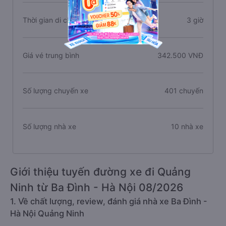
Thời gian di chuyển
3 giờ
Giá vé trung bình
342.500 VNĐ
Số lượng chuyến xe
401 chuyến
Số lượng nhà xe
10 nhà xe
Giới thiệu tuyến đường xe đi Quảng
Ninh từ Ba Đình - Hà Nội 08/2026
1. Về chất lượng, review, đánh giá nhà xe Ba Đình -
Hà Nội Quảng Ninh