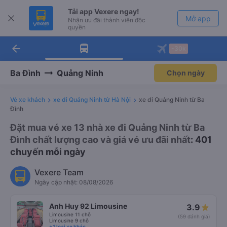
Tải app Vexere ngay!
Mở app
Nhận ưu đãi thành viên độc
quyền
arrow_back
Tải app Vexere
-30k
Mở app
-30k/ghế khi đặt vé máy bay qua
app
Ba Đình
Quảng Ninh
Chọn ngày
Vé xe khách
xe đi Quảng Ninh từ Hà Nội
xe đi Quảng Ninh từ Ba
Đình
Đặt mua vé xe 13 nhà xe đi Quảng Ninh từ Ba
Đình chất lượng cao và giá vé ưu đãi nhất
: 401
chuyến mỗi ngày
Vexere Team
Ngày cập nhật: 08/08/2026
Anh Huy 92 Limousine
3.9
Limousine 11 chỗ
(59 đánh giá)
Limousine 9 chỗ
+1 loại xe khác