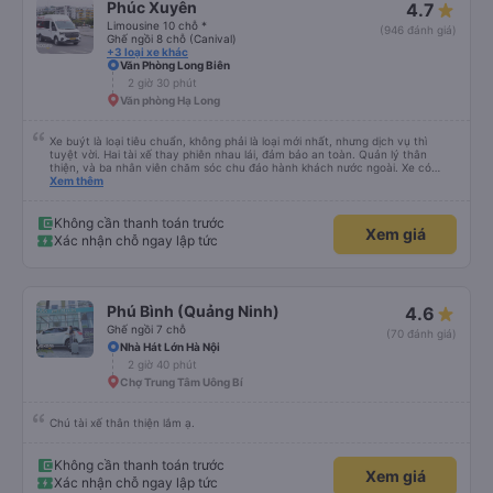
Phúc Xuyên
4.7
đúng địa chỉ mà chúng tôi yêu cầu. Mọi thứ được tổ chức rất chuyên nghiệp,
đúng giờ và thoải mái. Một trải nghiệm tuyệt vời — rất đáng để giới thiệu!
Limousine 10 chỗ *
(946 đánh giá)
Ghế ngồi 8 chỗ (Canival)
+3 loại xe khác
Văn Phòng Long Biên
2 giờ 30 phút
Văn phòng Hạ Long
Xe buýt là loại tiêu chuẩn, không phải là loại mới nhất, nhưng dịch vụ thì
tuyệt vời. Hai tài xế thay phiên nhau lái, đảm bảo an toàn. Quản lý thân
thiện, và ba nhân viên chăm sóc chu đáo hành khách nước ngoài. Xe có
máy lạnh và cổng sạc USB, và dừng thường xuyên ở các khu vực nghỉ ngơi.
Xem thêm
Phí vào nhà vệ sinh là 3.000 VND. Có nhiều loại đồ ăn nhẹ để lựa chọn. Bạn
chỉ cần đợi bên trong bến xe để lên xe, nhưng do bị chậm trễ, hành trình mất
khoảng 9 tiếng. Tôi hài lòng với giá vé 480.000 VND.
Không cần thanh toán trước
Xem giá
Xác nhận chỗ ngay lập tức
Phú Bình (Quảng Ninh)
4.6
Ghế ngồi 7 chỗ
(70 đánh giá)
Nhà Hát Lớn Hà Nội
2 giờ 40 phút
Chợ Trung Tâm Uông Bí
Chú tài xế thân thiện lắm ạ.
Không cần thanh toán trước
Xem giá
Xác nhận chỗ ngay lập tức