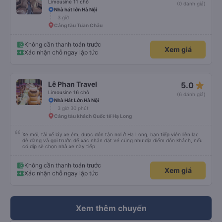
Limousine 11 chỗ
(0 đánh giá)
Nhà hát lớn Hà Nội
3 giờ
Cảng tàu Tuần Châu
Không cần thanh toán trước
Xem giá
Xác nhận chỗ ngay lập tức
star_rate
Lê Phan Travel
5.0
Limousine 16 chỗ
(6 đánh giá)
Nhà Hát Lớn Hà Nội
3 giờ 30 phút
Cảng tàu khách Quốc tế Hạ Long
Xe mới, tài xế láy xe êm, được đón tận nơi ở Hạ Long, bạn tiếp viên liên lạc
dễ dàng và gọi trước để xác nhận đặt vé cũng như địa điểm đón khách, nếu
có dịp sẽ chọn nhà xe này tiếp
Không cần thanh toán trước
Xem giá
Xác nhận chỗ ngay lập tức
Xem thêm chuyến