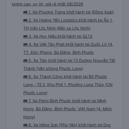
lượng cao, uy tín, giá rẻ nhất 08/2026
🚌 1. Xe Phương Trang khởi hành tại (Đồng Xoài)
🚌 2. Xe Hoàng Yến Logistics khởi hành tại Ấp 1,
Thị trấn Lộc Ninh (Bến xe Lộc Ninh)
🚌 3. Xe Huy Hiếu khởi hành tại QL13
🚌 4. Xe Việt Tân Phát khởi hành tại Quốc Lộ 14,
TT. Đức Phong, Bù Đăng, Bình Phước
🚌 5. Xe Taly khởi hành tại 13 Đường Nguyễn Tất
Thành (Văn phòng Phước Long)
🚌 6. Xe Thành Công khởi hành tại BX Phước
Long - Tổ 2, Khu Phố 1, Phường Long Thủy (CN
Phước Long)
🚌 7. Xe Petro Bình Phước khởi hành tại Minh
Hưng, Bù Đăng, Bình Phước, Việt Nam (4. Minh
Hưng)
🚌 8. Xe Hồng Sơn (Phú Yên) khởi hành tại Dọc