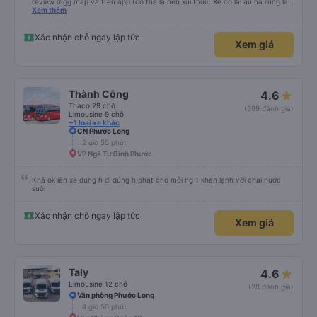
review ở gg map và trên app (có thể là hên xui thui). Xe có lái ẩu ha rung lắc
hay không thì cũng ko rõ tại mình say xe nên ngủ ko à
Xem thêm
Xác nhận chỗ ngay lập tức
Xem giá
Thành Công
4.6
Thaco 29 chỗ
(399 đánh giá)
Limousine 9 chỗ
+1 loại xe khác
CN Phước Long
2 giờ 55 phút
VP Ngã Tư Bình Phước
Khá ok lên xe đúng h đi đúng h phát cho mỗi ng 1 khăn lạnh với chai nước
suôi
Xác nhận chỗ ngay lập tức
Xem giá
Taly
4.6
Limousine 12 chỗ
(28 đánh giá)
Văn phòng Phước Long
4 giờ 50 phút