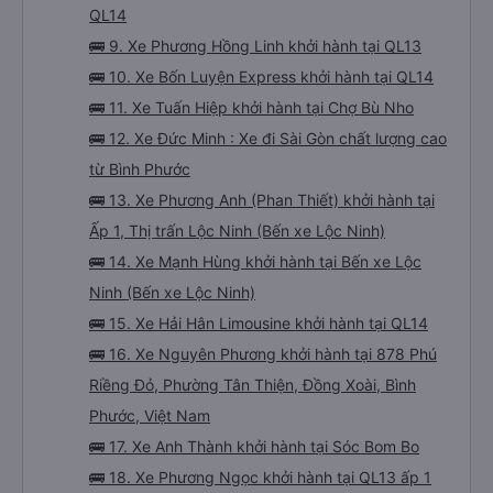
QL14
🚌 9. Xe Phương Hồng Linh khởi hành tại QL13
🚌 10. Xe Bốn Luyện Express khởi hành tại QL14
🚌 11. Xe Tuấn Hiệp khởi hành tại Chợ Bù Nho
🚌 12. Xe Đức Minh : Xe đi Sài Gòn chất lượng cao
từ Bình Phước
🚌 13. Xe Phương Anh (Phan Thiết) khởi hành tại
Ấp 1, Thị trấn Lộc Ninh (Bến xe Lộc Ninh)
🚌 14. Xe Mạnh Hùng khởi hành tại Bến xe Lộc
Ninh (Bến xe Lộc Ninh)
🚌 15. Xe Hải Hân Limousine khởi hành tại QL14
🚌 16. Xe Nguyên Phương khởi hành tại 878 Phú
Riềng Đỏ, Phường Tân Thiện, Đồng Xoài, Bình
Phước, Việt Nam
🚌 17. Xe Anh Thành khởi hành tại Sóc Bom Bo
🚌 18. Xe Phương Ngọc khởi hành tại QL13 ấp 1