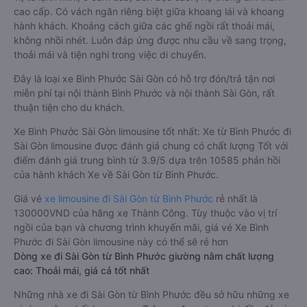
cao cấp. Có vách ngăn riêng biệt giữa khoang lái và khoang
hành khách. Khoảng cách giữa các ghế ngồi rất thoải mái,
không nhồi nhét. Luôn đáp ứng được nhu cầu về sang trọng,
thoải mái và tiện nghi trong việc di chuyển.
Đây là loại xe Bình Phước Sài Gòn có hỗ trợ đón/trả tận nơi
miễn phí tại nội thành Bình Phước và nội thành Sài Gòn, rất
thuận tiện cho du khách.
Xe Bình Phước Sài Gòn limousine tốt nhất: Xe từ Bình Phước đi
Sài Gòn limousine được đánh giá chung có chất lượng Tốt với
điểm đánh giá trung bình từ 3.9/5 dựa trên 10585 phản hồi
của hành khách Xe về Sài Gòn từ Bình Phước.
Giá vé
xe limousine đi Sài Gòn từ Bình Phước
rẻ nhất là
130000VND của hãng xe Thành Công. Tùy thuộc vào vị trí
ngồi của bạn và chương trình khuyến mãi, giá vé Xe Bình
Phước đi Sài Gòn limousine này có thể sẽ rẻ hơn
Dòng xe đi Sài Gòn từ Bình Phước giường nằm chất lượng
cao: Thoải mái, giá cả tốt nhất
Những nhà xe đi Sài Gòn từ Bình Phước đều sở hữu những xe