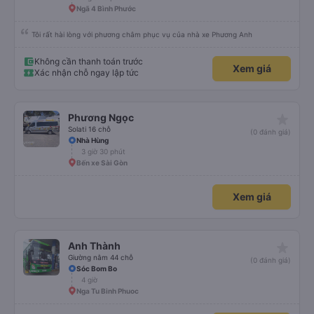
Ngã 4 Bình Phước
Tôi rất hài lòng với phương châm phục vụ của nhà xe Phương Anh
Không cần thanh toán trước
Xem giá
Xác nhận chỗ ngay lập tức
star_rate
Phương Ngọc
Solati 16 chỗ
(0 đánh giá)
Nhà Hùng
3 giờ 30 phút
Bến xe Sài Gòn
Xem giá
star_rate
Anh Thành
Giường nằm 44 chỗ
(0 đánh giá)
Sóc Bom Bo
4 giờ
Nga Tu Binh Phuoc