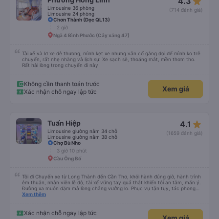
star_rate
4.3
Limousine 36 phòng
(714 đánh giá)
Limousine 24 phòng
Chơn Thành (Dọc QL13)
2 giờ
Ngã 4 Bình Phước (Cây xăng 47)
Tài xế và lơ xe dễ thương, mình kẹt xe nhưng vẫn cố gắng đợi để mình ko trễ
chuyến, rất nhẹ nhàng và lịch sự. Xe sạch sẽ, thoáng mát, mền thơm tho.
Rất hài lòng trong chuyến đi này
Không cần thanh toán trước
Xem giá
Xác nhận chỗ ngay lập tức
star_rate
Tuấn Hiệp
4.1
Limousine giường nằm 34 chỗ
(1659 đánh giá)
Limousine giường nằm 38 chỗ
Chợ Bù Nho
3 giờ 10 phút
Cầu Ông Bố
Tôi đi Chuyến xe từ Long Thành đến Cần Thơ, khởi hành đúng giờ, hành trình
êm thuận, nhân viên lễ độ, tài xế vững tay quả thật khiến tôi an tâm, mãn ý.
Đường xa muôn dặm mà lòng chẳng vướng lo. Phục vụ tận tụy, tác phong
nghiêm cẩn, hiếm thấy giữa thời buổi kim tiền vội vã. Xã hội loạn đạo. Xin gửi
Xem thêm
lời tán dương chân thành, kính chúc nhà xe ngày một hưng thịnh, vạn lộ bình
an.”
Xác nhận chỗ ngay lập tức
Xem giá