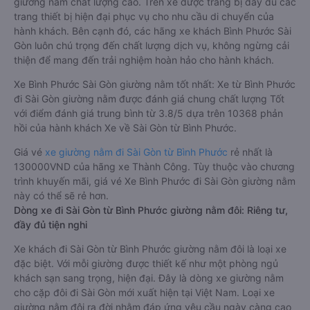
giường nằm chất lượng cao. Trên xe được trang bị đầy đủ các
trang thiết bị hiện đại phục vụ cho nhu cầu di chuyển của
hành khách. Bên cạnh đó, các hãng xe khách Bình Phước Sài
Gòn luôn chú trọng đến chất lượng dịch vụ, không ngừng cải
thiện để mang đến trải nghiệm hoàn hảo cho hành khách.
Xe Bình Phước Sài Gòn giường nằm tốt nhất: Xe từ Bình Phước
đi Sài Gòn giường nằm được đánh giá chung chất lượng Tốt
với điểm đánh giá trung bình từ 3.8/5 dựa trên 10368 phản
hồi của hành khách Xe về Sài Gòn từ Bình Phước.
Giá vé
xe giường nằm đi Sài Gòn từ Bình Phước
rẻ nhất là
130000VND của hãng xe Thành Công. Tùy thuộc vào chương
trình khuyến mãi, giá vé Xe Bình Phước đi Sài Gòn giường nằm
này có thể sẽ rẻ hơn.
Dòng xe đi Sài Gòn từ Bình Phước giường nằm đôi: Riêng tư,
đầy đủ tiện nghi
Xe khách đi Sài Gòn từ Bình Phước giường nằm đôi là loại xe
đặc biệt. Với mỗi giường được thiết kế như một phòng ngủ
khách sạn sang trọng, hiện đại. Đây là dòng xe giường nằm
cho cặp đôi đi Sài Gòn mới xuất hiện tại Việt Nam. Loại xe
giường nằm đôi ra đời nhằm đáp ứng yêu cầu ngày càng cao