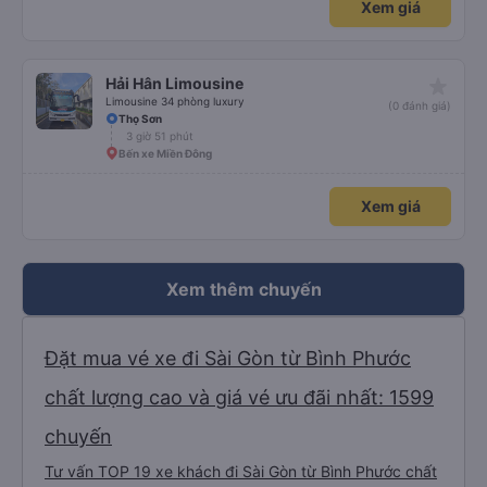
Xem giá
star_rate
Hải Hân Limousine
Limousine 34 phòng luxury
(0 đánh giá)
Thọ Sơn
3 giờ 51 phút
Bến xe Miền Đông
Xem giá
Xem thêm chuyến
Đặt mua vé xe đi Sài Gòn từ Bình Phước
chất lượng cao và giá vé ưu đãi nhất: 1599
chuyến
Tư vấn TOP 19 xe khách đi Sài Gòn từ Bình Phước chất