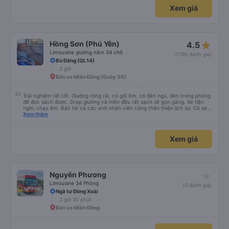
Xem giá
star_rate
Hồng Sơn (Phú Yên)
4.5
Limousine giường nằm 34 chỗ
(1796 đánh giá)
Bù Đăng (QL14)
3 giờ
Bến xe Miền Đông (Quầy 39)
Trải nghiệm rất tốt. Giường rộng rãi, có gối ôm, có đèn ngủ, đèn trong phòng
để đọc sách được. Drap giường và mền đều rất sạch sẽ gọn gàng. Xe tiện
nghi, chạy êm. Bác tài và các anh nhân viên cũng thân thiện lịch sự. Có xe
trung chuyển về nội thành thành phố tuy hoà rất tiện. Giá vé hợp lý. Nói
Xem thêm
chung là mình rất ưng ý, cảm ơn nhà xe.
Xem giá
star_rate
Nguyên Phương
Limousine 34 Phòng
(0 đánh giá)
Ngã tư Đồng Xoài
2 giờ 30 phút
Bến xe Miền Đông