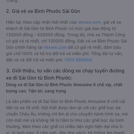
Trang.
2. Giá vé xe Bình Phước Sài Gòn
Hiện tại, theo cập nhật mới nhất của
Vexere.com
, giá vé xe
khách đi Sài Gòn từ Bình Phước có mức giá dao động từ
130000 đồng - 430000 đồng. Trong đó, nhà xe Thành Công
có giá vé rẻ nhất, chỉ 130000 đồng. Đặt vé xe Bình Phước Sài
Gòn chính hãng tại
Vexere.com
để có giá rẻ nhất, đảm bảo
giữ chỗ 100% và hỗ trợ đổi trả vé miễn phí. Tổng đài tư vấn,
đặt vé và đổi trả vé miễn phí:
1900 888684
.
3. Giới thiệu, tư vấn các dòng xe chạy tuyến đường
xe đi Sài Gòn từ Bình Phước:
Dòng xe đi Sài Gòn từ Bình Phước limousine 9 chỗ vip, chất
lượng cao: Tiện lợi, sang trọng
Là sản phẩm xe đi Sài Gòn từ Bình Phước limousine 9 chỗ cải
tiến từ xe 16 chỗ. Nội thất được làm lại với các ghế bọc da
chuẩn Châu Âu, không chỉ êm ái cho chuyến hành trình xa, mà
còn mát mẻ và không hề bị hầm bí như các ghế bọc da bình
thường. Kèm theo các ghế có nhiều tiện nghi hiện đại như ti-
vi, tủ lạnh mini, ổ cắm usb, đèn đọc sách, hệ thống âm thanh