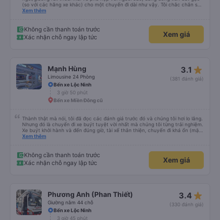
(so với các hãng xe khác) cho một chuyến đi dài như vậy. Tôi chắc chắn sẽ
sử dụng lại sau.
Xem thêm
Không cần thanh toán trước
Xem giá
Xác nhận chỗ ngay lập tức
star_rate
Mạnh Hùng
3.1
Limousine 24 Phòng
(381 đánh giá)
Bến xe Lộc Ninh
3 giờ 50 phút
Bến xe Miền Đông cũ
Thành thật mà nói, tôi đã đọc các đánh giá trước đó và chúng tôi hơi lo lắng.
Nhưng đó là chuyến đi xe buýt tuyệt vời nhất mà chúng tôi từng trải nghiệm.
Xe buýt khởi hành và đến đúng giờ, tài xế thân thiện, chuyến đi khá ổn (mặc
dù vẫn hơi xóc, nhưng đó là đặc trưng của Việt Nam ^^), và chỗ ngồi thoải
Xem thêm
mái. Chúng tôi thực sự rất hài lòng.
Không cần thanh toán trước
Xem giá
Xác nhận chỗ ngay lập tức
star_rate
Phương Anh (Phan Thiết)
3.4
Giường nằm 44 chỗ
(330 đánh giá)
Bến xe Lộc Ninh
3 giờ 45 phút