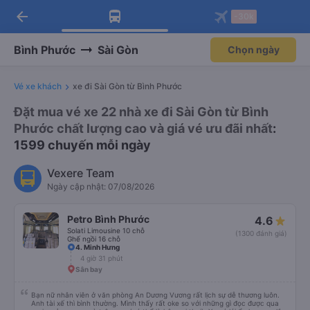
arrow_back
Tải app Vexere ngay!
Tải app Vexere
-30k
Mở app
Mở app
Nhận ưu đãi thành viên độc
-30k/ghế khi đặt vé máy bay qua
quyền
app
Bình Phước
Sài Gòn
Chọn ngày
Vé xe khách
xe đi Sài Gòn từ Bình Phước
Đặt mua vé xe 22 nhà xe đi Sài Gòn từ Bình
Phước chất lượng cao và giá vé ưu đãi nhất
:
1599 chuyến mỗi ngày
Vexere Team
Ngày cập nhật: 07/08/2026
Petro Bình Phước
4.6
Solati Limousine 10 chỗ
(1300 đánh giá)
Ghế ngồi 16 chỗ
4. Minh Hưng
4 giờ 31 phút
Sân bay
Bạn nữ nhân viên ở văn phòng An Dương Vương rất lịch sự dễ thương luôn.
Anh tài xế thì bình thường. Mình thấy rất oke so với những gì đọc được qua