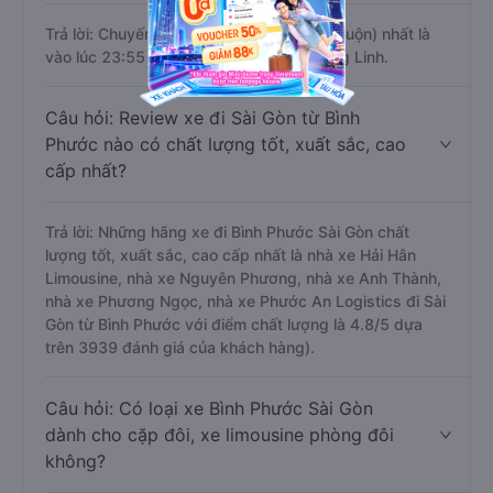
Trả lời: Chuyến xe có giờ xuất phát trễ (muộn) nhất là
vào lúc 23:55 là của nhà xe Phương Hồng Linh.
Câu hỏi: Review xe đi Sài Gòn từ Bình
Phước nào có chất lượng tốt, xuất sắc, cao
cấp nhất?
Trả lời: Những hãng xe đi Bình Phước Sài Gòn chất
lượng tốt, xuất sắc, cao cấp nhất là nhà xe Hải Hân
Limousine, nhà xe Nguyên Phương, nhà xe Anh Thành,
nhà xe Phương Ngọc, nhà xe Phước An Logistics đi Sài
Gòn từ Bình Phước với điểm chất lượng là 4.8/5 dựa
trên 3939 đánh giá của khách hàng).
Câu hỏi: Có loại xe Bình Phước Sài Gòn
dành cho cặp đôi, xe limousine phòng đôi
không?