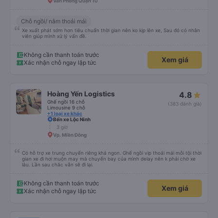
Văn Phòng Quận 10
Chỗ ngồi/ nằm thoải mái
Xe xuất phát sớm hơn tiêu chuẩn thời gian nên ko kịp lên xe, Sau đó có nhân
viên giúp mình xử lý vấn đề.
Không cần thanh toán trước
Xem giá
Xác nhận chỗ ngay lập tức
Hoàng Yến Logistics
4.8
Ghế ngồi 16 chỗ
(383 đánh giá)
Limousine 9 chỗ
+1 loại xe khác
Bến xe Lộc Ninh
3 giờ
Vp. Miền Đông
Có hỗ trợ xe trung chuyển riêng khá ngon. Ghế ngồi vip thoải mái mỗi tội thời
gian xe đi hơi muộn may mà chuyến bay của mình delay nên k phải chờ xe
lâu. Lần sau chắc vẫn sẽ đi lại.
Không cần thanh toán trước
Xem giá
Xác nhận chỗ ngay lập tức