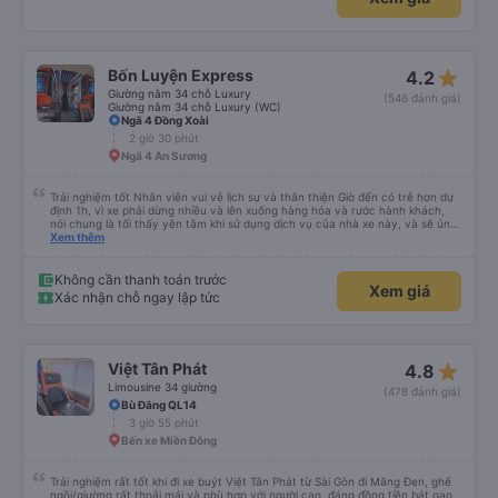
star_rate
Bốn Luyện Express
4.2
Giường nằm 34 chỗ Luxury
(546 đánh giá)
Giường nằm 34 chỗ Luxury (WC)
Ngã 4 Đồng Xoài
2 giờ 30 phút
Ngã 4 An Sương
Trải nghiệm tốt Nhân viên vui vẻ lịch sự và thân thiện Giờ đến có trễ hơn dự
định 1h, vì xe phải dừng nhiều và lên xuống hàng hóa và rước hành khách,
nói chung là tối thấy yên tâm khi sử dụng dịch vụ của nhà xe này, và sẽ ủng
hộ và giới thiệu cho người thân sử dụng dịch vụ của nhà xe này
Xem thêm
Không cần thanh toán trước
Xem giá
Xác nhận chỗ ngay lập tức
star_rate
Việt Tân Phát
4.8
Limousine 34 giường
(478 đánh giá)
Bù Đăng QL14
3 giờ 55 phút
Bến xe Miền Đông
Trải nghiệm rất tốt khi đi xe buýt Việt Tân Phát từ Sài Gòn đi Măng Đen, ghế
ngồi/giường rất thoải mái và phù hợp với người cao, đáng đồng tiền bát gạo