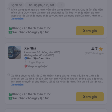
Sạch sẽ
Thái độ phục vụ tốt
+1
Mình đang đánh giá lúc mình vẫn còn đang đi trên xe lun. Đây là lần đầu tiên
mình đi ra Quy Nhơn và mình đã book đại xe Tài Phát vì thấy đánh giá trên
app khá tốt và chất lượng thật sự vượt hơn cả mong đợi của mình. Mình mua
giường đôi và vừa đủ cho 2 người. Nhân viên của nhà xe phải nói là siêu nhiệt
Xem thêm
tình và dễ thương. Trước chuyến đi mình có gọi cho bên tổng đài thì anh
nhân viên hỗ trợ mình nói chuyện siêu nhẹ nhàng và vui vẻ . Lúc mình lên xe
trung chuyển và lên xe lớn thì luôn hỗ trợ xách vali giùm tụi mình. Trên xe thì
Không cần thanh toán trước
Xem giá
có cả bánh và sữa miễn phí cho khách còn chuẩn bị cả thuốc say xe, dép,
Xác nhận chỗ ngay lập tức
mền, gối và đặc biệt là có gối ôm. Nchung là phải chấm nhà xe 10 sao mới
đủ !!!
star_rate
Xe Nhà
4.7
Limousine 20 phòng đơn (WC)
(3557 đánh giá)
Giường nằm 40 chỗ (WC)
Bưu điện Cam Lâm
7 giờ 30 phút
Văn phòng Quận 1
Xe Nhà phục vụ rất tốt từ khi khách hàng đặt vé, mua vé, lên xe,…thì các
anh chị em Xe Nhà rất tận tâm tận tình với hành khách, thông báo cập nhật
lịch trình chuyến đi cho khách, tài xế Xe Nhà rất nhiệt tình vui vẻ và tận tâm
với hành khách, xe chạy rất đúng giờ,… nói chúng tấc cả mọi thứ đều rất tốt.
Xem thêm
Vì vậy, tôi đã chọn Xe Nhà làm phương tiện đi lại cho cuộc hành trình của
mình. Chân thành cảm ơn.
Không cần thanh toán trước
Xem giá
Xác nhận chỗ ngay lập tức