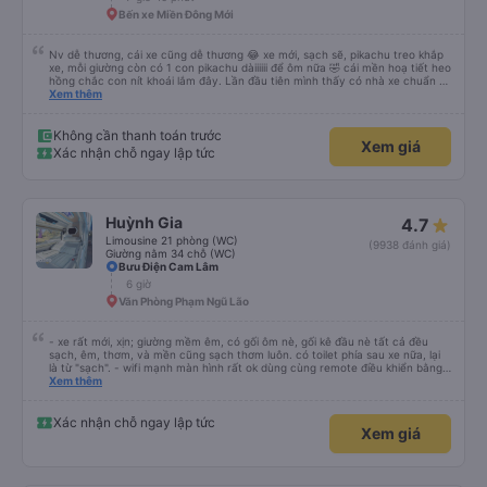
Bến xe Miền Đông Mới
Nv dễ thương, cái xe cũng dễ thương 😂 xe mới, sạch sẽ, pikachu treo khắp
xe, mỗi giường còn có 1 con pikachu dàiiiiii để ôm nữa 🤣 cái mền hoạ tiết heo
hồng chắc con nít khoái lắm đây. Lần đầu tiên mình thấy có nhà xe chuẩn bị
cả bàn chải đánh răng. Có 2 ông bà cụ lên xe còn được nv dẫn tới tận nơi để
Xem thêm
hỗ trợ, nói chung là chu đáo ah.
Không cần thanh toán trước
Xem giá
Xác nhận chỗ ngay lập tức
Huỳnh Gia
4.7
Limousine 21 phòng (WC)
(9938 đánh giá)
Giường nằm 34 chỗ (WC)
Bưu Điện Cam Lâm
6 giờ
Văn Phòng Phạm Ngũ Lão
- xe rất mới, xịn; giường mềm êm, có gối ôm nè, gối kê đầu nè tất cả đều
sạch, êm, thơm, và mền cũng sạch thơm luôn. có toilet phía sau xe nữa, lại
là từ "sạch". - wifi mạnh màn hình rất ok dùng cùng remote điều khiển bằng
giọng nói rất mượt khi xem youtube và netflix đc cài sẵn. đáng giá tiền nhen.
Xem thêm
- xe ngày lễ chạy rất là nhiều luôn, đếm sơ sơ từ lúc 22g đêm nhà xe Huỳnh
gia có tới 14 chuyến xe, chuyến mình đi là chuyến cuối lúc 23:30, xe đến và
đi đều đúng giờ, bên cạnh là nhân viên phát loa thông báo chuyến xe rất là
Xác nhận chỗ ngay lập tức
Xem giá
chi tiết và tận tình, lịch sự chứ ko nạt nộ hay to tiếng khó chịu khi khách hỏi
giống 1 số hãng xe khác mà mình từng đi vào dịp lễ khi đông người. mỗi người
1 túi nước suối, bánh, khăn ướt. - 1 bài đánh giá từ khách rất hay đi thăm cô
Út Tăng đảo Bình Ba cùng bạn bè và gia đình