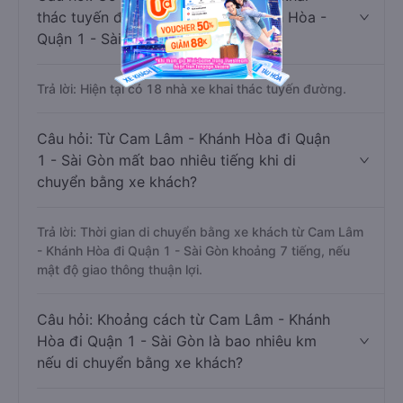
thác tuyến đường Cam Lâm - Khánh Hòa -
Quận 1 - Sài Gòn ?
Trả lời: Hiện tại có 18 nhà xe khai thác tuyến đường.
Câu hỏi: Từ Cam Lâm - Khánh Hòa đi Quận
1 - Sài Gòn mất bao nhiêu tiếng khi di
chuyển bằng xe khách?
Trả lời: Thời gian di chuyển bằng xe khách từ Cam Lâm
- Khánh Hòa đi Quận 1 - Sài Gòn khoảng 7 tiếng, nếu
mật độ giao thông thuận lợi.
Câu hỏi: Khoảng cách từ Cam Lâm - Khánh
Hòa đi Quận 1 - Sài Gòn là bao nhiêu km
nếu di chuyển bằng xe khách?