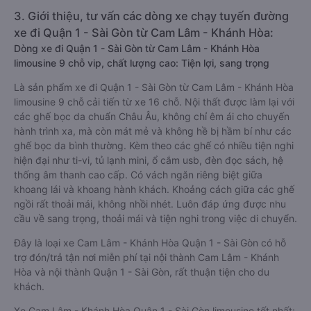
3. Giới thiệu, tư vấn các dòng xe chạy tuyến đường
xe đi Quận 1 - Sài Gòn từ Cam Lâm - Khánh Hòa:
Dòng xe đi Quận 1 - Sài Gòn từ Cam Lâm - Khánh Hòa
limousine 9 chỗ vip, chất lượng cao: Tiện lợi, sang trọng
Là sản phẩm xe đi Quận 1 - Sài Gòn từ Cam Lâm - Khánh Hòa
limousine 9 chỗ cải tiến từ xe 16 chỗ. Nội thất được làm lại với
các ghế bọc da chuẩn Châu Âu, không chỉ êm ái cho chuyến
hành trình xa, mà còn mát mẻ và không hề bị hầm bí như các
ghế bọc da bình thường. Kèm theo các ghế có nhiều tiện nghi
hiện đại như ti-vi, tủ lạnh mini, ổ cắm usb, đèn đọc sách, hệ
thống âm thanh cao cấp. Có vách ngăn riêng biệt giữa
khoang lái và khoang hành khách. Khoảng cách giữa các ghế
ngồi rất thoải mái, không nhồi nhét. Luôn đáp ứng được nhu
cầu về sang trọng, thoải mái và tiện nghi trong việc di chuyển.
Đây là loại xe Cam Lâm - Khánh Hòa Quận 1 - Sài Gòn có hỗ
trợ đón/trả tận nơi miễn phí tại nội thành Cam Lâm - Khánh
Hòa và nội thành Quận 1 - Sài Gòn, rất thuận tiện cho du
khách.
Xe Cam Lâm - Khánh Hòa Quận 1 - Sài Gòn limousine tốt nhất: