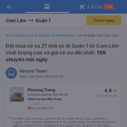
arrow_back
Tải app Vexere ngay!
Tải app Vexere
2.423
k
-30k
Mở app
Mở app
Nhận ưu đãi thành viên độc
-30k/ghế khi đặt vé máy bay qua
quyền
app
Cam Lâm
Quận 1
Chọn ngày
Vé xe khách
xe đi Sài Gòn từ Khánh Hòa
xe đi Quận 1 từ Cam Lâm
Đặt mua vé xe 21 nhà xe đi Quận 1 từ Cam Lâm
chất lượng cao và giá vé ưu đãi nhất
: 199
chuyến mỗi ngày
Vexere Team
Ngày cập nhật: 08/08/2026
Phương Trang
4.8
Limousine giường nằm 34 chỗ
(3978 đánh giá)
Bến xe Nam Nha Trang
9 giờ
Bến xe Miền Tây
Excellent bus and very safe driving. To make this a 5-star experience, I
suggest the company implements a "no sound" policy for phones during the
night to respect those sleeping. It is a sleeper bus, so quiet is key! Also,