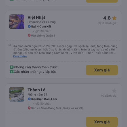
star_rate
Việt Nhật
4.8
Limousine 24 Giường
(960 đánh giá)
Ngã 4 Cam Hải
7 giờ 30 phút
Văn phòng Quận 1
Gia đình mình ngồi xe số 28020 . Điểm cộng : xe sạch sẽ, mới; tầng trên cũng
rất êm (điều mình sợ nhất ở xe khác khi nằm tầng trên là say xe, xe này thì
không) , đi cao tốc Nha Trang Cam Ranh , Vĩnh Hảo - Phan Thiết cảnh rất
đẹp. Điểm trừ : dừng đậu rước khách và lên hàng lâu 1 chút. Dịp lễ mấy hãng
Xem thêm
lớn hết vé sạch, may có xe hãng này giờ phù hợp. Cám ơn Việt Nhật nhé
Không cần thanh toán trước
Xem giá
Xác nhận chỗ ngay lập tức
star_rate
Thành Lê
Phòng nằm 24
(0 đánh giá)
Bưu Điện Cam Lâm
4 giờ 50 phút
Bến xe Miền Đông Mới (Quầy vé số 29)
Xem giá