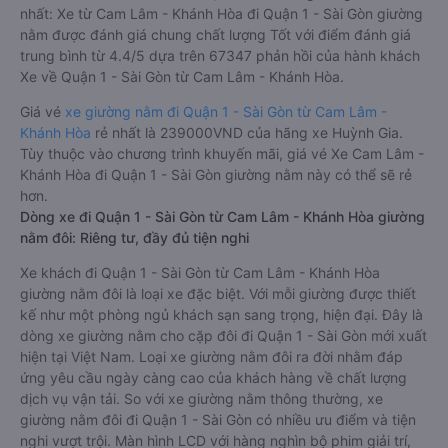
nhất: Xe từ Cam Lâm - Khánh Hòa đi Quận 1 - Sài Gòn giường
nằm được đánh giá chung chất lượng Tốt với điểm đánh giá
trung bình từ 4.4/5 dựa trên 67347 phản hồi của hành khách
Xe về Quận 1 - Sài Gòn từ Cam Lâm - Khánh Hòa.
Giá vé
xe giường nằm đi Quận 1 - Sài Gòn từ Cam Lâm -
Khánh Hòa
rẻ nhất là 239000VND của hãng xe Huỳnh Gia.
Tùy thuộc vào chương trình khuyến mãi, giá vé Xe Cam Lâm -
Khánh Hòa đi Quận 1 - Sài Gòn giường nằm này có thể sẽ rẻ
hơn.
Dòng xe đi Quận 1 - Sài Gòn từ Cam Lâm - Khánh Hòa giường
nằm đôi: Riêng tư, đầy đủ tiện nghi
Xe khách đi Quận 1 - Sài Gòn từ Cam Lâm - Khánh Hòa
giường nằm đôi là loại xe đặc biệt. Với mỗi giường được thiết
kế như một phòng ngủ khách sạn sang trọng, hiện đại. Đây là
dòng xe giường nằm cho cặp đôi đi Quận 1 - Sài Gòn mới xuất
hiện tại Việt Nam. Loại xe giường nằm đôi ra đời nhằm đáp
ứng yêu cầu ngày càng cao của khách hàng về chất lượng
dịch vụ vận tải. So với xe giường nằm thông thường, xe
giường nằm đôi đi Quận 1 - Sài Gòn có nhiều ưu điểm và tiện
nghi vượt trội. Màn hình LCD với hàng nghìn bộ phim giải trí,