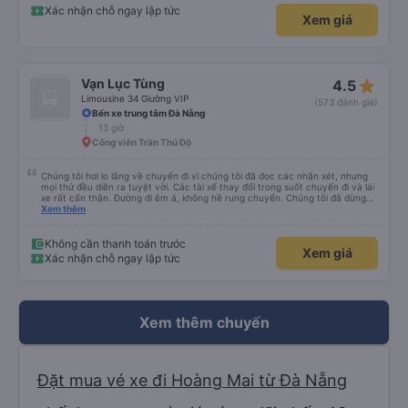
Xác nhận chỗ ngay lập tức
Xem giá
star_rate
Vạn Lục Tùng
4.5
Limousine 34 Giường VIP
(573 đánh giá)
Bến xe trung tâm Đà Nẵng
13 giờ
Công viên Trần Thủ Độ
Chúng tôi hơi lo lắng về chuyến đi vì chúng tôi đã đọc các nhận xét, nhưng
mọi thứ đều diễn ra tuyệt vời. Các tài xế thay đổi trong suốt chuyến đi và lái
xe rất cẩn thận. Đường đi êm ả, không hề rung chuyển. Chúng tôi đã dừng
đủ số lần để đi vệ sinh và dừng lại để ăn tối. Nhìn chung, ghế ngồi có thể hơi
Xem thêm
ngắn đối với những người cao trên 180 cm nhưng đó không phải là vấn đề
lớn. Chúng tôi rất thích chuyến đi.
Không cần thanh toán trước
Xem giá
Xác nhận chỗ ngay lập tức
Xem thêm chuyến
Đặt mua vé xe đi Hoàng Mai từ Đà Nẵng