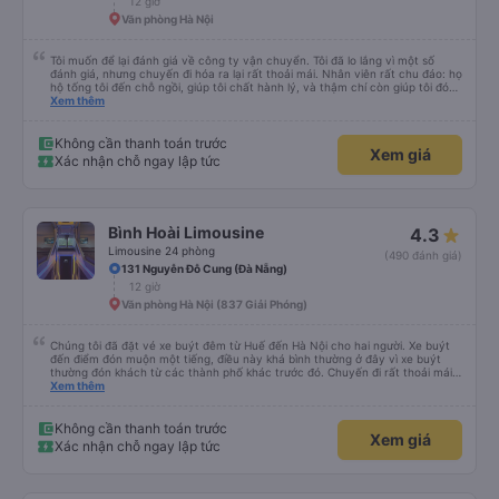
12 giờ
trả lời tại nhà riêng. Điểm cộng: Xe xuất bến và đến nơi đúng địa điểm đã
đăng ký. Nhân viên chuyên nghiệp, Nhiệt tình, mình đánh giá 4,5 sao cho cả
Văn phòng Hà Nội
app Vexere và HK Busline và hãng sẽ ngày phát triển để mang lại trải
nghiệm tiện lợi hơn cho hành khách.
Tôi muốn để lại đánh giá về công ty vận chuyển. Tôi đã lo lắng vì một số
đánh giá, nhưng chuyến đi hóa ra lại rất thoải mái. Nhân viên rất chu đáo: họ
hộ tống tôi đến chỗ ngồi, giúp tôi chất hành lý, và thậm chí còn giúp tôi đóng
gói giày. Điểm trừ duy nhất là xe buýt đến sớm hơn một tiếng so với giờ khởi
Xem thêm
hành, giống như tôi, nên tôi không biết chuyện gì sẽ xảy ra nếu tôi đến đúng
giờ ghi trên vé. Nhìn chung, tôi rất hài lòng với chuyến đi và tôi rất vui vì đã
chọn công ty này.
Không cần thanh toán trước
Xem giá
Xác nhận chỗ ngay lập tức
Bình Hoài Limousine
4.3
Limousine 24 phòng
(490 đánh giá)
131 Nguyễn Đỗ Cung (Đà Nẵng)
12 giờ
Văn phòng Hà Nội (837 Giải Phóng)
Chúng tôi đã đặt vé xe buýt đêm từ Huế đến Hà Nội cho hai người. Xe buýt
đến điểm đón muộn một tiếng, điều này khá bình thường ở đây vì xe buýt
thường đón khách từ các thành phố khác trước đó. Chuyến đi rất thoải mái,
ghế nằm êm ái, và ngay cả người cao 1,80 m như tôi vẫn ngủ ngon. Sau khi
Xem thêm
đến nơi, chúng tôi quên một chiếc túi nhỏ trên xe, nhưng đã nhận lại được
vào tối hôm đó hoàn toàn nguyên vẹn. Tất nhiên, tốt hơn hết là tránh những
rắc rối như vậy, nhưng thật tốt khi thấy công ty xe buýt quan tâm đến
Không cần thanh toán trước
Xem giá
khách hàng của mình. Chúng tôi chắc chắn sẽ đi xe của họ lần nữa.
Xác nhận chỗ ngay lập tức