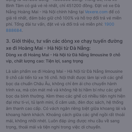
Bình Tâm có giá vé rẻ nhất, chỉ 451200 đồng. Đặt vé xe Đà
Nẵng Hoàng Mai - Hà Nội chính hãng tại
Vexere.com
để có
giá rẻ nhất, đảm bảo giữ chỗ 100% và hỗ trợ đổi trả vé miễn
phí. Tổng đài tư vấn, đặt vé và đổi trả vé miễn phí:
1900
888684
.
3. Giới thiệu, tư vấn các dòng xe chạy tuyến đường
xe đi Hoàng Mai - Hà Nội từ Đà Nẵng:
Dòng xe đi Hoàng Mai - Hà Nội từ Đà Nẵng limousine 9 chỗ
vip, chất lượng cao: Tiện lợi, sang trọng
Là sản phẩm xe đi Hoàng Mai - Hà Nội từ Đà Nẵng limousine
9 chỗ cải tiến từ xe 16 chỗ. Nội thất được làm lại với các ghế
bọc da chuẩn Châu Âu, không chỉ êm ái cho chuyến hành
trình xa, mà còn mát mẻ và không hề bị hầm bí như các ghế
bọc da bình thường. Kèm theo các ghế có nhiều tiện nghi hiện
đại như ti-vi, tủ lạnh mini, ổ cắm usb, đèn đọc sách, hệ thống
âm thanh cao cấp. Có vách ngăn riêng biệt giữa khoang lái và
khoang hành khách. Khoảng cách giữa các ghế ngồi rất thoải
mái, không nhồi nhét. Luôn đáp ứng được nhu cầu về sang
trọng, thoải mái và tiện nghi trong việc di chuyển.