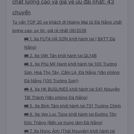
chất lượng cao và giá vé ưu đãi nhất: 43
chuyến
Tư vấn TOP 20 xe khách đi Hoàng Mai từ Đà Nẵng chất
lượng cao, uy tín, giá rẻ nhất 08/2026
🚌 1. Xe FUTA HÀ SƠN khởi hành tại ( BXTT Đà
Nẵng)
🚌 2. Xe Việt Tân khởi hành tại QL14B
🚌 3. Xe Phú Mỹ Hạnh khởi hành tại 100 Trường
Sơn, Hoà Thọ Tây, Cẩm Lệ, Đà Nẵng (Văn phòng
Đà Nẵng (100 Trường Sơn))
🚌 4. Xe HK BUSLINES khởi hành tại 541 Nguyễn
Tất Thành (Văn phòng Đà Nẵng)
🚌 5. Xe Bình Tâm khởi hành tại 731 Trường Chinh
🚌 6. Xe Vạn Lục Tùng khởi hành tại Đường Tôn
Đức Thắng (Bến xe trung tâm Đà Nẵng)
🚌 7. Xe Ngọc Ánh (Thái Nguyên) khởi hành tại