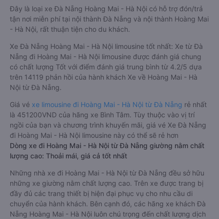
Đây là loại xe Đà Nẵng Hoàng Mai - Hà Nội có hỗ trợ đón/trả
tận nơi miễn phí tại nội thành Đà Nẵng và nội thành Hoàng Mai
- Hà Nội, rất thuận tiện cho du khách.
Xe Đà Nẵng Hoàng Mai - Hà Nội limousine tốt nhất: Xe từ Đà
Nẵng đi Hoàng Mai - Hà Nội limousine được đánh giá chung
có chất lượng Tốt với điểm đánh giá trung bình từ 4.2/5 dựa
trên 14119 phản hồi của hành khách Xe về Hoàng Mai - Hà
Nội từ Đà Nẵng.
Giá vé
xe limousine đi Hoàng Mai - Hà Nội từ Đà Nẵng
rẻ nhất
là 451200VND của hãng xe Bình Tâm. Tùy thuộc vào vị trí
ngồi của bạn và chương trình khuyến mãi, giá vé Xe Đà Nẵng
đi Hoàng Mai - Hà Nội limousine này có thể sẽ rẻ hơn
Dòng xe đi Hoàng Mai - Hà Nội từ Đà Nẵng giường nằm chất
lượng cao: Thoải mái, giá cả tốt nhất
Những nhà xe đi Hoàng Mai - Hà Nội từ Đà Nẵng đều sở hữu
những xe giường nằm chất lượng cao. Trên xe được trang bị
đầy đủ các trang thiết bị hiện đại phục vụ cho nhu cầu di
chuyển của hành khách. Bên cạnh đó, các hãng xe khách Đà
Nẵng Hoàng Mai - Hà Nội luôn chú trọng đến chất lượng dịch