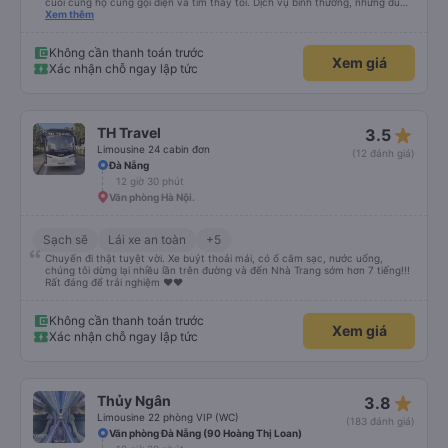
cuối cùng họ cũng gọi điện và tìm thấy tôi. Dịch vụ bình thường, nhưng dù
sao thì tôi ngủ ngon hơn ở khách sạn vì tôi rất thoải mái. Sẽ tuyệt hơn nếu
Xem thêm
tiếng còi xe bớt to hơn. Nhưng tôi thích nó nên tôi cho điểm tối đa. Cảm ơn
bạn rất nhiều.
Không cần thanh toán trước
Xem giá
Xác nhận chỗ ngay lập tức
star_rate
TH Travel
3.5
Limousine 24 cabin đơn
(12 đánh giá)
Đà Nẵng
12 giờ 30 phút
Văn phòng Hà Nội.
Sạch sẽ
Lái xe an toàn
+5
Chuyến đi thật tuyệt vời. Xe buýt thoải mái, có ổ cắm sạc, nước uống,
chúng tôi dừng lại nhiều lần trên đường và đến Nhà Trang sớm hơn 7 tiếng!!!
Rất đáng để trải nghiệm ♥️♥️
Không cần thanh toán trước
Xem giá
Xác nhận chỗ ngay lập tức
star_rate
Thủy Ngân
3.8
Limousine 22 phòng VIP (WC)
(183 đánh giá)
Văn phòng Đà Nẵng (90 Hoàng Thị Loan)