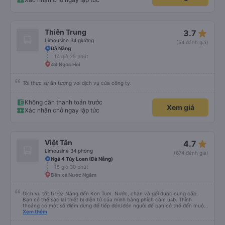
star_rate
Thiên Trung
3.7
Limousine 34 giường
(54 đánh giá)
Đà Nẵng
14 giờ 25 phút
49 Ngọc Hồi
Tôi thực sự ấn tượng với dịch vụ của công ty.
Không cần thanh toán trước
Xem giá
Xác nhận chỗ ngay lập tức
star_rate
Việt Tân
4.7
Limousine 34 phòng
(674 đánh giá)
Ngã 4 Túy Loan (Đà Nẵng)
15 giờ 30 phút
Bến xe Nước Ngầm
Dịch vụ tốt từ Đà Nẵng đến Kon Tum. Nước, chăn và gối được cung cấp.
Bạn có thể sạc lại thiết bị điện tử của mình bằng phích cắm usb. Thỉnh
thoảng có một số điểm dừng để tiếp đón/đón người để bạn có thể đến muộn
hơn một chút so với mô tả. (Lưu ý: chúng tôi hiểu và nói được một chút
Xem thêm
tiếng Việt)