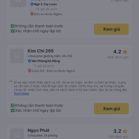
(1 đánh giá)
Ngã 3 Túy Loan
15 giờ 45 phút
Bến xe Nước Ngầm
Không cần thanh toán trước
Xem giá
Xác nhận chỗ ngay lập tức
star_rate
Kim Chi 265
4.2
Limousine giường nằm 34 chỗ
(608 đánh giá)
Văn Phòng Đà Nẵng
11 giờ 30 phút
Quầy 65 - Bến xe Nước Ngầm
Đi xe này mình thấy dịch vụ tốt, lái xe an toàn, xe êm ru hơn xe khác, a phụ
xe rất tâm lí nhắc nhở đi ngủ sớm 🤣 chấm 10/10 nha mn, xe trung chuyển
cũng rất nhiệt tình nữa, đợi và xách hành lí hộ bọn mình, bác lái xe cũng đợi
mn đi vệ sinh xong mới đi chứ ko vội vàng mắng khách như xe khác, nên đi
Xem thêm
mn nha, cabin nằm cũng rất rộng nữa người m8, m9 nằm thoải mái luôn,
kphai PR đâu nhưng rất tốt mn nhé, tại mình đi xe khác HN-ĐN rồi nên mình
thấy thế
Không cần thanh toán trước
Xem giá
Xác nhận chỗ ngay lập tức
star_rate
Ngọc Phát
3.2
Limousine 24 phòng
(60 đánh giá)