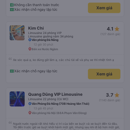
điều này rất đáng trân trọng. Họ cho chúng tôi biết xe buýt đến muộn 10-15
phút. Khi xe buýt đến, tài xế đã đến tận nơi giúp đỡ chúng tôi và nhân viên
Không cần thanh toán trước
Xem giá
chăm sóc khách hàng cũng đã xác nhận qua email. Xe buýt sạch sẽ và
Xác nhận chỗ ngay lập tức
giường ngủ thoải mái. Tài xế rất tốt bụng và chu đáo vì biết chúng tôi là
khách du lịch. Chúng tôi cảm thấy an toàn suốt cả chuyến đi. Cuối chuyến
đi, tài xế đã hướng dẫn chúng tôi đến xe đưa đón miễn phí đến khách sạn. Tôi
rất khuyên bạn nên sử dụng dịch vụ này.
star_rate
Kim Chi
4.1
Limousine 24 phòng VIP
(127 đánh giá)
Limousine giường nằm 34 phòng
Văn phòng Đà Nẵng
12 giờ 30 phút
Bến xe Nước Ngầm
Xe sóc quá ạ, ko đúng giờ lắm ạ, các chú tài xế và phụ xe thì nhiệt tình ạ
Xác nhận chỗ ngay lập tức
Xem giá
star_rate
Quang Dũng VIP Limousine
3.7
Limousine 22 phòng (Có WC)
(1140 đánh giá)
Văn Phòng Đà Nẵng (70B Hoàng Văn Thái)
13 giờ 45 phút
Văn phòng Hà Nội (68A Phạm Văn Đồng)
Người nước ngoài rất khó hiểu vị trí của bến xe buýt và xe buýt đến từ đâu.
Tôi đến trước giờ xe buýt khởi hành một giờ, nhưng sau khi đi bộ hơn một giờ,