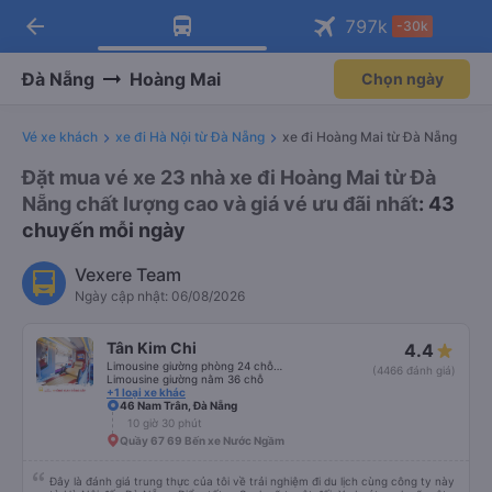
arrow_back
Tải app Vexere ngay!
Tải app Vexere
797
k
-30k
Mở app
Mở app
Nhận ưu đãi thành viên độc
-30k/ghế khi đặt vé máy bay qua
quyền
app
Đà Nẵng
Hoàng Mai
Chọn ngày
Vé xe khách
xe đi Hà Nội từ Đà Nẵng
xe đi Hoàng Mai từ Đà Nẵng
Đặt mua vé xe 23 nhà xe đi Hoàng Mai từ Đà
Nẵng chất lượng cao và giá vé ưu đãi nhất
: 43
chuyến mỗi ngày
Vexere Team
Ngày cập nhật: 06/08/2026
Tân Kim Chi
4.4
Limousine giường phòng 24 chỗ (CABIN)
(4466 đánh giá)
Limousine giường nằm 36 chỗ
+1 loại xe khác
46 Nam Trân, Đà Nẵng
10 giờ 30 phút
Quầy 67 69 Bến xe Nước Ngầm
Đây là đánh giá trung thực của tôi về trải nghiệm đi du lịch cùng công ty này