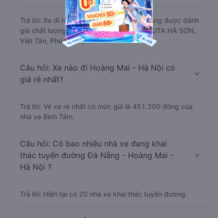
Trả lời: Xe đi Hoàng Mai - Hà Nội từ Đà Nẵng được đánh
giá chất lượng tốt nhất là những nhà xe FUTA HÀ SƠN,
Việt Tân, Phú Mỹ Hạnh.
Câu hỏi: Xe nào đi Hoàng Mai - Hà Nội có
giá rẻ nhất?
Trả lời: Vé xe rẻ nhất có mức giá là 451.200 đồng của
nhà xe Bình Tâm.
Câu hỏi: Có bao nhiêu nhà xe đang khai
thác tuyến đường Đà Nẵng - Hoàng Mai -
Hà Nội ?
Trả lời: Hiện tại có 20 nhà xe khai thác tuyến đường.