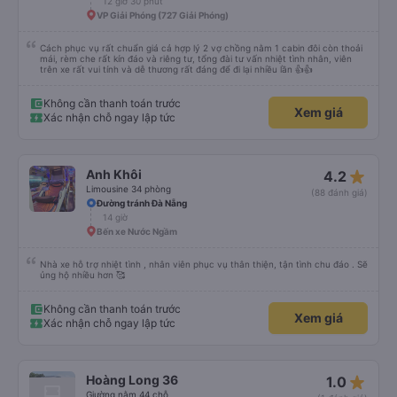
12 giờ 30 phút
VP Giải Phóng (727 Giải Phóng)
Cách phục vụ rất chuẩn giá cả hợp lý 2 vợ chồng nằm 1 cabin đôi còn thoải
mái, rèm che rất kín đáo và riêng tư, tổng đài tư vấn nhiệt tình nhân, viên
trên xe rất vui tính và dễ thương rất đáng để đi lại nhiều lần 👍👍
Không cần thanh toán trước
Xem giá
Xác nhận chỗ ngay lập tức
star_rate
Anh Khôi
4.2
Limousine 34 phòng
(88 đánh giá)
Đường tránh Đà Nẵng
14 giờ
Bến xe Nước Ngầm
Nhà xe hỗ trợ nhiệt tình , nhân viên phục vụ thân thiện, tận tình chu đáo . Sẽ
ủng hộ nhiều hơn 🥰
Không cần thanh toán trước
Xem giá
Xác nhận chỗ ngay lập tức
star_rate
Hoàng Long 36
1.0
Giường nằm 44 chỗ