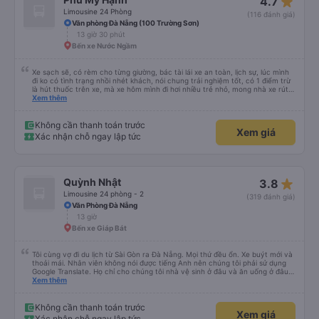
star_rate
4.7
Limousine 24 Phòng
(116 đánh giá)
Văn phòng Đà Nẵng (100 Trường Sơn)
13 giờ 30 phút
Bến xe Nước Ngầm
Xe sạch sẽ, có rèm cho từng giường, bác tài lái xe an toàn, lịch sự, lúc mình
đi ko có tình trạng nhồi nhét khách, nói chung trải nghiệm tốt, có 1 điểm trừ
là hút thuốc trên xe, mà xe hôm mình đi hơi nhiều trẻ nhỏ, mong nhà xe rút
kinh nghiệm khi đọc đc bình luận này
Xem thêm
Không cần thanh toán trước
Xem giá
Xác nhận chỗ ngay lập tức
star_rate
Quỳnh Nhật
3.8
Limousine 24 phòng - 2
(319 đánh giá)
Văn Phòng Đà Nẵng
13 giờ
Bến xe Giáp Bát
Tôi cùng vợ đi du lịch từ Sài Gòn ra Đà Nẵng. Mọi thứ đều ổn. Xe buýt mới và
thoải mái. Nhân viên không nói được tiếng Anh nên chúng tôi phải sử dụng
Google Translate. Họ chỉ cho chúng tôi nhà vệ sinh ở đâu và ăn uống ở đâu.
Xe buýt dừng 4 lần trong chuyến đi 16 giờ của chúng tôi. Chúng tôi đến sớm
Xem thêm
hơn dự kiến 3 tiếng. Trải nghiệm đích thực :). Vấn đề chính là công ty đã thay
đổi điểm đón của chúng tôi. Họ gọi cho chúng tôi cả buổi sáng để thông báo
nhưng chúng tôi không hiểu được tiếng Việt. Người quản lý trong khách sạn
Không cần thanh toán trước
Xem giá
của chúng tôi đã giúp đỡ chúng tôi.
Xác nhận chỗ ngay lập tức