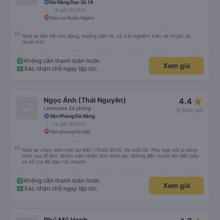
Đà Nẵng Dọc QL1A
14 giờ 30 phút
Bến xe Nước Ngầm
Nhà xe liên hệ chủ động, hướng dẫn rõ, và trải nghiệm trên xe thuận lợi,
thoải mái
Không cần thanh toán trước
Xem giá
Xác nhận chỗ ngay lập tức
star_rate
Ngọc Ánh (Thái Nguyên)
4.4
Limousine 24 phòng
(8 đánh giá)
Văn Phòng Đà Nẵng
12 giờ 30 phút
Văn phòng Hà Nội
Nhà xe chạy sớm hơn dự kiến 17h30-5h15. Xe mới tốt. Phù hợp với ai sáng
hôm sau đi làm. Nhân viên nhiệt tình mình lạc đường đến muộn khi đến phụ
xe hỗ trợ đồ đạc rất nhanh
Không cần thanh toán trước
Xem giá
Xác nhận chỗ ngay lập tức
Phú Mỹ Hạnh