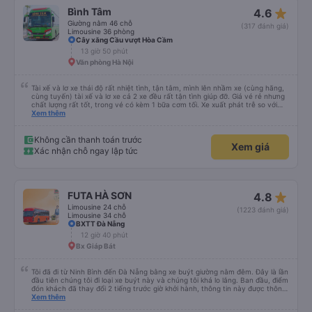
star_rate
Bình Tâm
4.6
Giường nằm 46 chỗ
(317 đánh giá)
Limousine 36 phòng
Cây xăng Cầu vượt Hòa Cầm
13 giờ 50 phút
Văn phòng Hà Nội
Tài xế và lơ xe thái độ rất nhiệt tình, tận tâm, mình lên nhầm xe (cùng hãng,
cùng tuyến) tài xế và lơ xe cả 2 xe đều rất tận tình giúp đỡ. Giá vé rẻ nhưng
chất lượng rất tốt, trong vé có kèm 1 bữa cơm tối. Xe xuất phát trễ so với
trên app 45p, nhưng do bão nên trời mưa rất to, có thể thông cảm được.
Xem thêm
99/10
Không cần thanh toán trước
Xem giá
Xác nhận chỗ ngay lập tức
star_rate
FUTA HÀ SƠN
4.8
Limousine 24 chỗ
(1223 đánh giá)
Limousine 34 chỗ
BXTT Đà Nẵng
12 giờ 40 phút
Bx Giáp Bát
Tôi đã đi từ Ninh Bình đến Đà Nẵng bằng xe buýt giường nằm đêm. Đây là lần
đầu tiên chúng tôi đi loại xe buýt này và chúng tôi khá lo lắng. Ban đầu, điểm
đón khách đã thay đổi 2 tiếng trước giờ khởi hành, thông tin này được thông
báo qua email. Chúng tôi đến đúng địa điểm lúc 9 giờ nhưng xe buýt không
Xem thêm
có ở đó. Chúng tôi đã liên lạc qua email và nhận được phản hồi nhanh chóng,