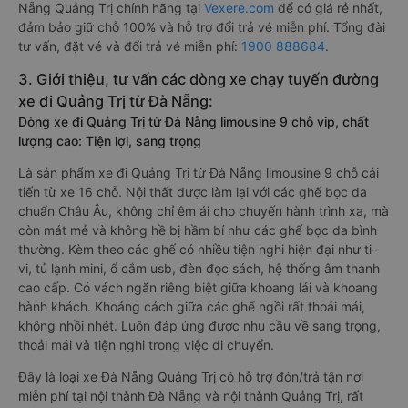
Nẵng Quảng Trị chính hãng tại
Vexere.com
để có giá rẻ nhất,
đảm bảo giữ chỗ 100% và hỗ trợ đổi trả vé miễn phí. Tổng đài
tư vấn, đặt vé và đổi trả vé miễn phí:
1900 888684
.
3. Giới thiệu, tư vấn các dòng xe chạy tuyến đường
xe đi Quảng Trị từ Đà Nẵng:
Dòng xe đi Quảng Trị từ Đà Nẵng limousine 9 chỗ vip, chất
lượng cao: Tiện lợi, sang trọng
Là sản phẩm xe đi Quảng Trị từ Đà Nẵng limousine 9 chỗ cải
tiến từ xe 16 chỗ. Nội thất được làm lại với các ghế bọc da
chuẩn Châu Âu, không chỉ êm ái cho chuyến hành trình xa, mà
còn mát mẻ và không hề bị hầm bí như các ghế bọc da bình
thường. Kèm theo các ghế có nhiều tiện nghi hiện đại như ti-
vi, tủ lạnh mini, ổ cắm usb, đèn đọc sách, hệ thống âm thanh
cao cấp. Có vách ngăn riêng biệt giữa khoang lái và khoang
hành khách. Khoảng cách giữa các ghế ngồi rất thoải mái,
không nhồi nhét. Luôn đáp ứng được nhu cầu về sang trọng,
thoải mái và tiện nghi trong việc di chuyển.
Đây là loại xe Đà Nẵng Quảng Trị có hỗ trợ đón/trả tận nơi
miễn phí tại nội thành Đà Nẵng và nội thành Quảng Trị, rất