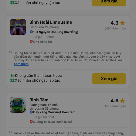
Xem giá
Xác nhận chỗ ngay lập tức
star_rate
Bình Hoài Limousine
4.3
Limousine 24 phòng
(490 đánh giá)
131 Nguyễn Đỗ Cung (Đà Nẵng)
3 giờ 10 phút
Chợ Đông Hà
Chúng tôi đã đặt vé xe buýt đêm từ Huế đến Hà Nội cho hai người. Xe buýt
đến điểm đón muộn một tiếng, điều này khá bình thường ở đây vì xe buýt
thường đón khách từ các thành phố khác trước đó. Chuyến đi rất thoải mái,
ghế nằm êm ái, và ngay cả người cao 1,80 m như tôi vẫn ngủ ngon. Sau khi
Xem thêm
đến nơi, chúng tôi quên một chiếc túi nhỏ trên xe, nhưng đã nhận lại được
vào tối hôm đó hoàn toàn nguyên vẹn. Tất nhiên, tốt hơn hết là tránh những
rắc rối như vậy, nhưng thật tốt khi thấy công ty xe buýt quan tâm đến
Không cần thanh toán trước
Xem giá
khách hàng của mình. Chúng tôi chắc chắn sẽ đi xe của họ lần nữa.
Xác nhận chỗ ngay lập tức
star_rate
Bình Tâm
4.6
Giường nằm 46 chỗ
(319 đánh giá)
Limousine 36 phòng
Cây xăng Cầu vượt Hòa Cầm
3 giờ 50 phút
Quảng Trị (Dọc Quốc lộ 1A)
Tài xế và lơ xe thái độ rất nhiệt tình, tận tâm, mình lên nhầm xe (cùng hãng,