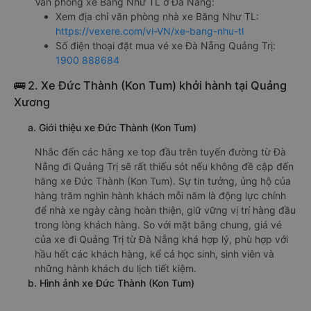
Văn phòng xe Băng Như TL ở Đà Nẵng:
Xem địa chỉ văn phòng nhà xe Băng Như TL:
https://vexere.com/vi-VN/xe-bang-nhu-tl
Số điện thoại đặt mua vé xe Đà Nẵng Quảng Trị:
1900 888684
🚌 2. Xe Đức Thành (Kon Tum) khởi hành tại Quảng
Xương
a. Giới thiệu xe Đức Thành (Kon Tum)
Nhắc đến các hãng xe top đầu trên tuyến đường từ Đà
Nẵng đi Quảng Trị sẽ rất thiếu sót nếu không đề cập đến
hãng xe Đức Thành (Kon Tum). Sự tin tưởng, ủng hộ của
hàng trăm nghìn hành khách mỗi năm là động lực chính
để nhà xe ngày càng hoàn thiện, giữ vững vị trí hàng đầu
trong lòng khách hàng. So với mặt bằng chung, giá vé
của xe đi Quảng Trị từ Đà Nẵng khá hợp lý, phù hợp với
hầu hết các khách hàng, kể cả học sinh, sinh viên và
những hành khách du lịch tiết kiệm.
b. Hình ảnh xe Đức Thành (Kon Tum)