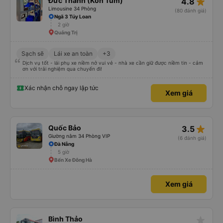
star_rate
Đức Thành (Kon Tum)
4.8
Limousine 34 Phòng
(80 đánh giá)
Ngã 3 Túy Loan
2 giờ
Quảng Trị
Sạch sẽ
Lái xe an toàn
+3
Dịch vụ tốt - lái phụ xe niềm nở vui vẻ - nhà xe cần giữ được niềm tin - cảm
ơn với trải nghiệm qua chuyến đi!
Xác nhận chỗ ngay lập tức
Xem giá
star_rate
Quốc Bảo
3.5
Giường nằm 34 Phòng VIP
(6 đánh giá)
Đà Nẵng
5 giờ
Bến Xe Đông Hà
Xem giá
star_rate
Bình Thảo