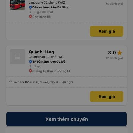
Limousine 32 phòng (WC)
(0 đánh giá)
Bến xe trung tâm Đà Nẵng
3 giờ 30 phút
Chợ Đông Hà
Xem giá
star_rate
Quỳnh Hằng
3.0
Giường nằm 32 chỗ (WC)
(2 đánh giá)
TP Đà Nẵng (dọc QL1A)
2 giờ
Quảng Trị (Dọc Quốc Lộ 1A)
Xe nằm thoải mái, đi oke, đầy đủ tiện nghi
Xem giá
Xem thêm chuyến