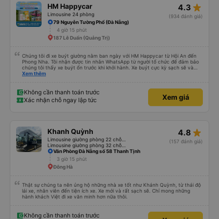
star_rate
HM Happycar
4.3
Limousine 24 phòng
(934 đánh giá)
79 Nguyễn Tường Phổ (Đà Nẵng)
4 giờ 15 phút
187 Lê Duẩn (Quảng Trị)
Chúng tôi đi xe buýt giường nằm ban ngày với HM Happycar từ Hội An đến
Phong Nha. Tôi nhận được tin nhắn WhatsApp từ người tổ chức để đảm bảo
chúng tôi thấy xe buýt ổn trước khi khởi hành. Xe buýt cực kỳ sạch sẽ và
trong tình trạng tuyệt vời. Các khoang giường nhỏ riêng tư và nằm phẳng
Xem thêm
hoàn toàn, hoặc bạn có thể đặt chúng ở vị trí ngả một phần. Tôi cao
5&#39;4&quot; và có thể nằm duỗi thẳng hoàn toàn, bạn tôi cao
5&#39;9&quot; và có thể làm như vậy với bàn chân cong. Có một cổng USB,
Không cần thanh toán trước
Xem giá
đèn và lỗ thông hơi. Việc lái xe rất an toàn và có hai tài xế thay phiên nhau
Xác nhận chỗ ngay lập tức
giúp chúng tôi cũng cảm thấy an toàn. Chúng tôi dừng lại 3 lần để đi vệ sinh.
Sau khi được thả xuống và tiếp tục ngày của mình, chúng tôi nhận ra rằng
mình đã quên nút tai nghe trên xe buýt. Tôi nhắn tin cho họ qua WhatsApp
và họ trả lời ngay lập tức rằng họ sẽ yêu cầu nhân viên dọn phòng của họ.
Họ đã tìm thấy chúng và sắp xếp một nhà trọ gần đó để chúng tôi trả lại
star_rate
Khanh Quỳnh
4.8
chúng để chúng tôi có thể đến đón bất cứ lúc nào thuận tiện. Nhìn chung
rất ấn tượng, sẽ đặt lại với họ.
Limousine giường phòng 22 chỗ (WC)
(157 đánh giá)
Limousine giường phòng 32 chỗ (WC)
Văn Phòng Đà Nẵng số 58 Thanh Tịnh
3 giờ 15 phút
Đông Hà
Thật sự chúng ta nên ủng hộ những nhà xe tốt như Khánh Quỳnh, từ thái độ
lái xe, nhân viên đến tiện ích xe. Xe mới và rất sạch sẽ. Chỉ mong những
hành khách Việt đi xe văn minh hơn nữa thôi.
Không cần thanh toán trước