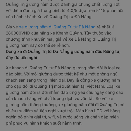
Quảng Trị giường nằm được đánh giá chung chất lượng Tốt
với điểm đánh giá trung bình từ 4.0/5 dựa trên 5115 phản hồi
của hành khách Xe về Quảng Trị từ Đà Nẵng.
Giá vé
xe giường nằm đi Quảng Trị từ Đà Nẵng
rẻ nhất là
280000VND của hãng xe Khanh Quỳnh. Tùy thuộc vào
chương trình khuyến mãi, giá vé Xe Đà Nẵng đi Quảng Trị
giường nằm này có thể sẽ rẻ hơn.
Dòng xe đi Quảng Trị từ Đà Nẵng giường nằm đôi: Riêng tư,
đầy đủ tiện nghi
Xe khách đi Quảng Trị từ Đà Nẵng giường nằm đôi là loại xe
đặc biệt. Với mỗi giường được thiết kế như một phòng ngủ
khách sạn sang trọng, hiện đại. Đây là dòng xe giường nằm
cho cặp đôi đi Quảng Trị mới xuất hiện tại Việt Nam. Loại xe
giường nằm đôi ra đời nhằm đáp ứng yêu cầu ngày càng cao
của khách hàng về chất lượng dịch vụ vận tải. So với xe
giường nằm thông thường, xe giường nằm đôi đi Quảng Trị có
nhiều ưu điểm và tiện nghi vượt trội. Màn hình LCD với hàng
nghìn bộ phim giải trí, wifi, và nước uống và chăn đắp miễn
phí phục vụ hành khách suốt hành trình.