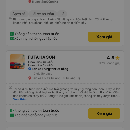
đăng ký. Nhân viên chuyên nghiệp, Nhiệt tình, mình đánh giá 4,5 sao cho cả
Trung tâm Đông Hà
app Vexere và HK Busline và hãng sẽ ngày phát triển để mang lại trải
nghiệm tiện lợi hơn cho hành khách.
Sạch sẽ
Lái xe an toàn
+3
Rất mong, mong anh em Huế - Đà Nẵng ủng hộ nhiệt tình. Tôi là khách,
không phải người của nhà xe, nhấn mạnh ở điểm này.
Không cần thanh toán trước
Xem giá
Xác nhận chỗ ngay lập tức
FUTA HÀ SƠN
4.8
Limousine 34 chỗ
(1233 đánh giá)
Limousine 24 chỗ
Bến xe Trung tâm Đà Nẵng
2 giờ 50 phút
Bến xe Thị xã Quảng Trị, Quảng Trị
Tôi đã đi từ Ninh Bình đến Đà Nẵng bằng xe buýt giường nằm đêm. Đây là lần
đầu tiên chúng tôi đi loại xe buýt này và chúng tôi khá lo lắng. Ban đầu, điểm
đón khách đã thay đổi 2 tiếng trước giờ khởi hành, thông tin này được thông
báo qua email. Chúng tôi đến đúng địa điểm lúc 9 giờ nhưng xe buýt không
Xem thêm
có ở đó. Chúng tôi đã liên lạc qua email và nhận được phản hồi nhanh chóng,
điều này rất đáng trân trọng. Họ cho chúng tôi biết xe buýt đến muộn 10-15
phút. Khi xe buýt đến, tài xế đã đến tận nơi giúp đỡ chúng tôi và nhân viên
Không cần thanh toán trước
Xem giá
chăm sóc khách hàng cũng đã xác nhận qua email. Xe buýt sạch sẽ và
Xác nhận chỗ ngay lập tức
giường ngủ thoải mái. Tài xế rất tốt bụng và chu đáo vì biết chúng tôi là
khách du lịch. Chúng tôi cảm thấy an toàn suốt cả chuyến đi. Cuối chuyến
đi, tài xế đã hướng dẫn chúng tôi đến xe đưa đón miễn phí đến khách sạn. Tôi
rất khuyên bạn nên sử dụng dịch vụ này.