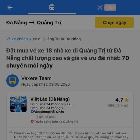
arrow_back
Tải app Vexere ngay!
Tải app Vexere
-30k
Mở app
Mở app
Nhận ưu đãi thành viên độc
-30k/ghế khi đặt vé máy bay qua
quyền
app
Đà Nẵng
Quảng Trị
Chọn ngày
Vé xe khách
xe đi Quảng Trị từ Đà Nẵng
Đặt mua vé xe 18 nhà xe đi Quảng Trị từ Đà
Nẵng chất lượng cao và giá vé ưu đãi nhất
: 70
chuyến mỗi ngày
Vexere Team
Ngày cập nhật: 09/08/2026
Việt Lào (Đà Nẵng)
4.7
Limousine 24 Phòng VIP (KL)
(896 đánh giá)
Limousine 34 Phòng VIP
Văn phòng Hải Châu
3 giờ 45 phút
Trước cổng Bến Xe Quảng Trị
Chuyến xe buýt đêm từ Hội An đến Đà Lạt của hãng Viet Lao rất tuyệt vời.
Nhân viên rất thân thiện, xe sạch sẽ, tài xế lái xe giỏi, và không có nhạc hay