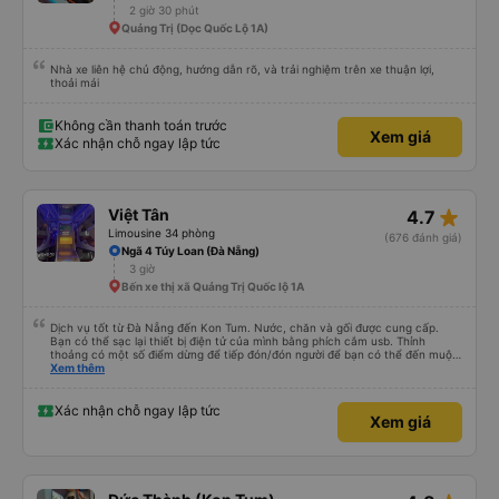
2 giờ 30 phút
Quảng Trị (Dọc Quốc Lộ 1A)
Nhà xe liên hệ chủ động, hướng dẫn rõ, và trải nghiệm trên xe thuận lợi,
thoải mái
Không cần thanh toán trước
Xem giá
Xác nhận chỗ ngay lập tức
star_rate
Việt Tân
4.7
Limousine 34 phòng
(676 đánh giá)
Ngã 4 Túy Loan (Đà Nẵng)
3 giờ
Bến xe thị xã Quảng Trị Quốc lộ 1A
Dịch vụ tốt từ Đà Nẵng đến Kon Tum. Nước, chăn và gối được cung cấp.
Bạn có thể sạc lại thiết bị điện tử của mình bằng phích cắm usb. Thỉnh
thoảng có một số điểm dừng để tiếp đón/đón người để bạn có thể đến muộn
hơn một chút so với mô tả. (Lưu ý: chúng tôi hiểu và nói được một chút
Xem thêm
tiếng Việt)
Xác nhận chỗ ngay lập tức
Xem giá