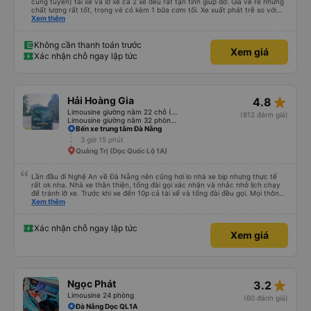
cùng tuyến) tài xế và lơ xe cả 2 xe đều rất tận tình giúp đỡ. Giá vé rẻ nhưng
chất lượng rất tốt, trong vé có kèm 1 bữa cơm tối. Xe xuất phát trễ so với
trên app 45p, nhưng do bão nên trời mưa rất to, có thể thông cảm được.
Xem thêm
99/10
Không cần thanh toán trước
Xem giá
Xác nhận chỗ ngay lập tức
star_rate
Hải Hoàng Gia
4.8
Limousine giường nằm 22 chỗ (WC)
(812 đánh giá)
Limousine giường nằm 32 phòng (WC)
Bến xe trung tâm Đà Nẵng
3 giờ 15 phút
Quảng Trị (Dọc Quốc Lộ 1A)
Lần đầu đi Nghệ An về Đà Nẵng nên cũng hơi lo nhà xe bịp nhưng thực tế
rất ok nha. Nhà xe thân thiện, tổng đài gọi xác nhận và nhắc nhở lịch chạy
để tránh lỡ xe. Trước khi xe đến 10p cả tài xế và tổng đài đều gọi. Mọi thông
tin về biển số xe và số điện thoại tài xế đều trùng khớp trong email nhận
Xem thêm
được. Mình đặt ghế nào thì giữ nguyên ghế đó cho mình. Chỗ nằm rộng rãi,
thoải mái, xe chạy êm và không có mùi, về đến ĐN sớm gần 1 tiếng so với
thời gian dự kiến. 10 điểm, lần sau có nhu cầu sẽ chọn nhà xe này để đi Vinh
Xác nhận chỗ ngay lập tức
Xem giá
<-> Đà Nẵng
star_rate
Ngọc Phát
3.2
Limousine 24 phòng
(60 đánh giá)
Đà Nẵng Dọc QL1A