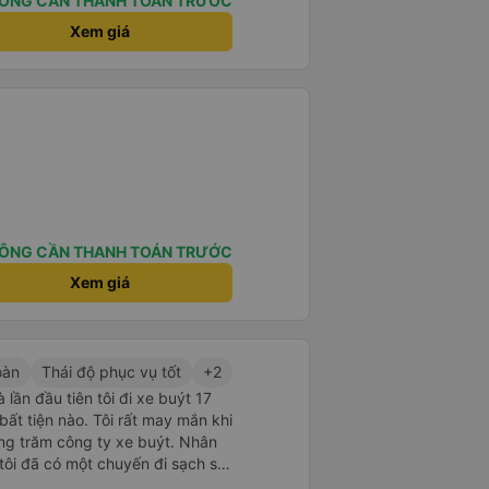
ÔNG CẦN THANH TOÁN TRƯỚC
Xem giá
ÔNG CẦN THANH TOÁN TRƯỚC
Xem giá
oàn
Thái độ phục vụ tốt
+2
 lần đầu tiên tôi đi xe buýt 17
ự bất tiện nào. Tôi rất may mắn khi
ng trăm công ty xe buýt. Nhân
 tôi đã có một chuyến đi sạch sẽ,
í còn được nghỉ ăn. Điều tuyệt