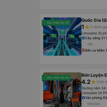
Quốc Gia (Q
Xác nhận tức thì
1
star
(1 đánh gi
Limousine 22 p
Cây xăng 21 
19h
Bến xe Miền 
Bốn Luyện 
Xác nhận tức thì
4.2
star
(546 đ
Giường nằm 34 
Limousine 24 P
Văn phòng Đ
18h30m