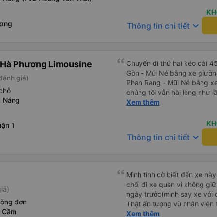
hơn nếu tiếng còi xe bớt to h
cho điểm tối đa. Cảm ơn bạn 
KH
ương
keyboard_arrow_down
Thông tin chi tiết
 Hà Phương Limousine
Chuyến đi thứ hai kéo dài 4
Gòn - Mũi Né bằng xe giườn
đánh giá)
Phan Rang - Mũi Né bằng xe
chỗ
chúng tôi vẫn hài lòng như l
à Nẵng
nghiệp, nhân viên vô cùng c
Xem thêm
ở chỗ ngồi của bạn có ổn kh
nồng nhiệt cùng cung cấp thô
KH
ận 1
Xe sạch sẽ và thoải mái, và v
keyboard_arrow_down
Thông tin chi tiết
tin nhắn WhatsApp nhắc nhở
đón). Điểm đón ở Phan Rang 
sẽ, có đồ uống để mua và vi
chí còn sắp xếp điểm xuống 
Mình tình cờ biết đến xe này
đến nhầm địa điểm. Xe giườ
chối đi xe quen vì không gi
iá)
rất thoải mái và có một số đ
ngày trước(mình say xe với 
công ty &quot;cabin VIP&quo
hòng đơn
Thật ấn tượng vù nhân viên t
cảm giác nguy hiểm (lái xe 
a Cầm
ràng, chuyên nghiệp. Đi đún
Xem thêm