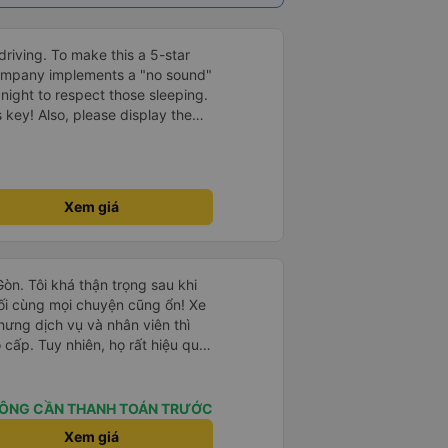
driving. To make this a 5-star
company implements a "no sound"
 night to respect those sleeping.
is key! Also, please display the
e the cabin for convenience. I
------ ​ Xe chất
t an toàn. Để dịch vụ hoàn hảo
 quy định rõ ràng về việc giữ im
Xem giá
ại) vào ban đêm để tránh làm
 Ngoài ra, nhà xe nên dán sẵn
 hành khách dễ dàng sử dụng.
à xe trong tương lai!
Gòn. Tôi khá thận trọng sau khi
ối cùng mọi chuyện cũng ổn! Xe
hưng dịch vụ và nhân viên thì
cấp. Tuy nhiên, họ rất hiệu quả
hòng riêng ở Hội An, điều này
chở chúng tôi từ văn phòng ra
 gặp xe buýt. Chúng tôi dừng lại
ÔNG CẦN THANH TOÁN TRƯỚC
 ngon lúc 8:30 tối. Chắc hẳn họ
Xem giá
vì chúng tôi đến phía bắc Sài