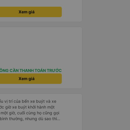
 yên tĩnh và thoải mái, điều mà tôi
u vì tất cả mọi thứ. Mọi thứ đều
Xem giá
Nếu bạn muốn đi du lịch an toàn
 xa lạ, MP Bus chắc chắn nên là
;)
ÔNG CẦN THANH TOÁN TRƯỚC
Xem giá
u vị trí của bến xe buýt và xe
ước giờ xe buýt khởi hành một
 một giờ, cuối cùng họ cũng gọi
ụ bình thường, nhưng dù sao thì
vì tôi rất thoải mái. Sẽ tuyệt