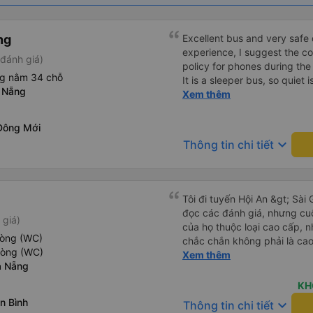
ng
Excellent bus and very safe 
experience, I suggest the 
đánh giá)
policy for phones during the
ng nằm 34 chỗ
It is a sleeper bus, so quiet 
 Nẵng
Wi-Fi password clearly insid
Xem thêm
would definitely ride with them again! --------
lượng tốt và tài xế lái xe rấ
Đông Mới
hơn, tôi góp ý nhà xe nên có
keyboard_arrow_down
Thông tin chi tiết
lặng (tắt âm thanh điện tho
phiền hành khách khác ngủ.
mật khẩu Wi-Fi trong xe để
Tôi vẫn sẽ tiếp tục ủng hộ nh
Tôi đi tuyến Hội An &gt; Sài 
đọc các đánh giá, nhưng cu
 giá)
của họ thuộc loại cao cấp, n
hòng (WC)
chắc chắn không phải là cao 
hòng (WC)
và có năng lực. Họ có văn p
Xem thêm
à Nẵng
khá tốt. Có xe đưa đón tốt 
đường cao tốc, nơi chúng tôi
KH
ăn tối ở một quán ăn rẻ, khá
n Bình
keyboard_arrow_down
Thông tin chi tiết
đã chạy rất nhanh suốt đêm 