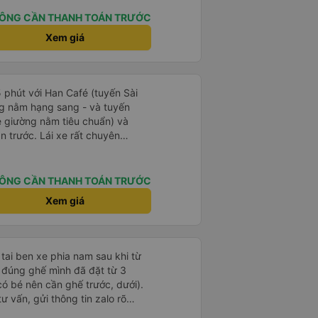
ơn. Nhưng tôi thích nó nên tôi
rất nhiều.
ÔNG CẦN THANH TOÁN TRƯỚC
Xem giá
5 phút với Han Café (tuyến Sài
g nằm hạng sang - và tuyến
 giường nằm tiêu chuẩn) và
ần trước. Lái xe rất chuyên
hu đáo (họ kiểm tra xem mọi thứ
ông, luôn tươi cười và chào đón
ng tin hữu ích tại điểm đón).
ÔNG CẦN THANH TOÁN TRƯỚC
iệc liên lạc rất hoàn hảo (họ gửi
Xem giá
 chúng tôi về chuyến đi và điểm
rất thuận tiện (nhà vệ sinh sạch
ệc lên xe rất dễ dàng). Họ thậm
xe cho chúng tôi vì chúng tôi đã
 tai ben xe phia nam sau khi từ
ng nằm tiêu chuẩn của họ vẫn
ữ đúng ghế mình đã đặt từ 3
iểm dừng thuận tiện. So với một
có bé nên cần ghế trước, dưới).
t; khác mà tôi từng trải nghiệm
ư vấn, gửi thông tin zalo rõ
nguy hiểm và không thoải mái
g giờ, xe mới toanh, sạch sẽ