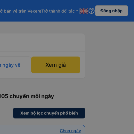
help_outline
Đăng nhập
ở bán vé trên Vexere
Trở thành đối tác
arrow_drop_down
Xem giá
 ngày về
 105 chuyến mỗi ngày
Xem bộ lọc chuyến phổ biến
Chọn ngày