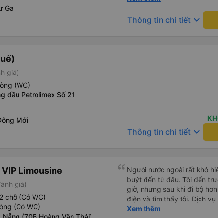
ư Ga
vời nhất đối với tôi là xe rất
rất hài lòng. Cảm ơn rất nhiề
keyboard_arrow_down
Thông tin chi tiết
vượt quá mong đợi của tôi. 
và thoải mái ở một đất nước
lựa chọn hàng đầu của bạn. 
Huế)
h giá)
hòng (WC)
g dầu Petrolimex Số 21
KH
Đông Mới
keyboard_arrow_down
Thông tin chi tiết
 VIP Limousine
Người nước ngoài rất khó hiể
buýt đến từ đâu. Tôi đến tr
đánh giá)
giờ, nhưng sau khi đi bộ hơn
2 chỗ (Có WC)
điện và tìm thấy tôi. Dịch v
hòng (Có WC)
tôi ngủ ngon hơn ở khách sạn 
Xem thêm
 Nẵng (70B Hoàng Văn Thái)