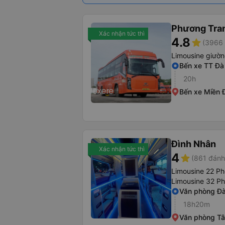
Phương Tra
Xác nhận tức thì
4.8
star
(3966 
Limousine giườ
Bến xe TT Đà
20h
Bến xe Miền 
Đình Nhân
Xác nhận tức thì
4
star
(861 đánh
Limousine 22 P
Limousine 32 P
Văn phòng Đ
18h20m
Văn phòng Tâ