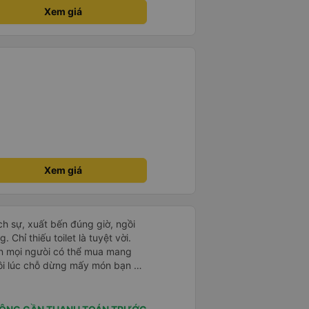
Xem giá
Xem giá
ịch sự, xuất bến đúng giờ, ngồi
Chỉ thiếu toilet là tuyệt vời.
n mọi ngưòi có thể mua mang
ôi lúc chỗ dừng mấy món bạn ko
n lại nhà xe rất ok, nên đi.