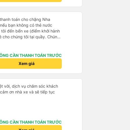
 thanh toán cho chặng Nha
i nếu bạn không có thẻ nước
 tôi đến bến xe (điểm khởi hành
vé cho chúng tôi tại quầy. Chúng
iều về trực tiếp tại quầy, vì giá
 nhau. Đầu tiên, chúng tôi đi xe
 đó chuyển sang xe giường nằm.
ÔNG CẦN THANH TOÁN TRƯỚC
eo áo len ấm hoặc áo khoác
Xem giá
á lạnh, và chăn mền thì hơi cũ,
 để sạc điện thoại hoạt động
thứ khá sạch sẽ. Chúng tôi trở về
 Nhà ga B2, Lối ra 8) trên một
ệt vời, dịch vụ chăm sóc khách
 ghế ngả. Xe ít rộng rãi hơn,
 cảm ơn nhà xe và sẽ tiếp tục
tốt hơn nhiều so với một chuyến
 Chúng tôi cũng dừng lại gần Nha
ến ga bằng xe buýt nhỏ. Họ
ong suốt chuyến đi, và có thể
. Tôi khuyên bạn nên chọn
ÔNG CẦN THANH TOÁN TRƯỚC
 VIP.