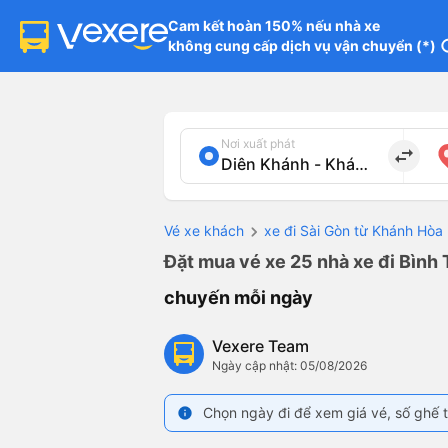
Cam kết hoàn 150% nếu nhà xe

không cung cấp dịch vụ vận chuyển (*)
in
Nơi xuất phát
import_export
Vé xe khách
xe đi Sài Gòn từ Khánh Hòa
Đặt mua vé xe 25 nhà xe đi Bình 
chuyến mỗi ngày
Vexere Team
Ngày cập nhật: 05/08/2026
Chọn ngày đi để xem giá vé, số ghế t
info