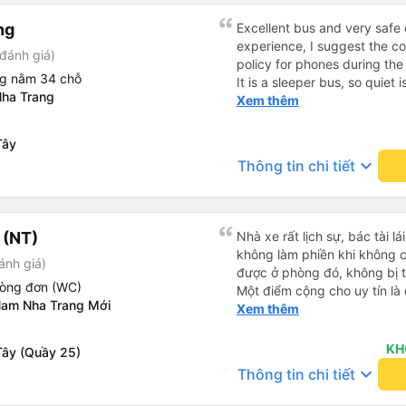
ng
Excellent bus and very safe 
experience, I suggest the 
đánh giá)
policy for phones during the
ng nằm 34 chỗ
It is a sleeper bus, so quiet 
ha Trang
Wi-Fi password clearly insid
Xem thêm
would definitely ride with them again! --------
lượng tốt và tài xế lái xe rấ
Tây
hơn, tôi góp ý nhà xe nên có
keyboard_arrow_down
Thông tin chi tiết
lặng (tắt âm thanh điện tho
phiền hành khách khác ngủ.
mật khẩu Wi-Fi trong xe để
Tôi vẫn sẽ tiếp tục ủng hộ nh
 (NT)
Nhà xe rất lịch sự, bác tài l
không làm phiền khi không c
ánh giá)
được ở phòng đó, không bị 
hòng đơn (WC)
Một điểm cộng cho uy tín là
Nam Nha Trang Mới
Xem thêm
cùng chuyến để 
KH
Tây (Quầy 25)
keyboard_arrow_down
Thông tin chi tiết