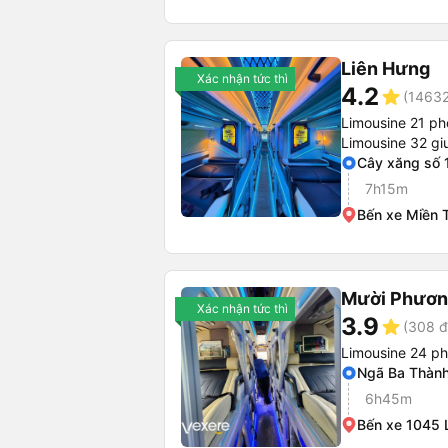
Liên Hưng
Xác nhận tức thì
4.2
star
(14632
Limousine 21 p
Limousine 32 g
Cây xăng số 
7h15m
Bến xe Miền 
Mười Phươn
Xác nhận tức thì
3.9
star
(308 đ
Limousine 24 ph
Ngã Ba Thàn
6h45m
Bến xe 1045 