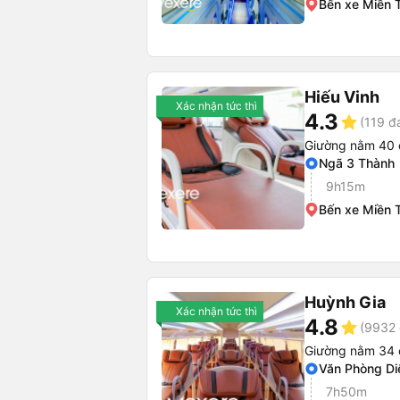
Bến xe Miền 
Hiếu Vinh
Xác nhận tức thì
4.3
star
(119 đ
Giường nằm 40 
Ngã 3 Thành
9h15m
Bến xe Miền 
Huỳnh Gia
Xác nhận tức thì
4.8
star
(9932 
Giường nằm 34 
Văn Phòng Di
7h50m