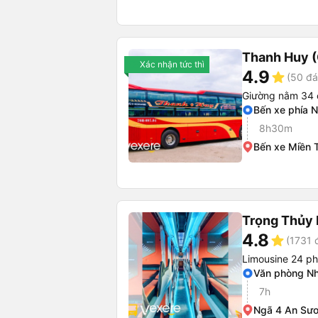
Thanh Huy 
Xác nhận tức thì
4.9
star
(50 đá
Giường nằm 34 
Bến xe phía 
8h30m
Bến xe Miền 
Trọng Thủy 
4.8
star
(1731 
Limousine 24 p
Văn phòng Nh
7h
Ngã 4 An Sư