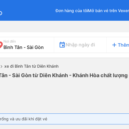
Đơn hàng của tôi
Mở bán vé trên Vexe
fo
Nơi đến
add
Nhập ngày đi
Thêm
xe đi Bình Tân từ Diên Khánh
Tân - Sài Gòn từ Diên Khánh - Khánh Hòa chất lượng 
rống và ưu đãi khi đặt vé