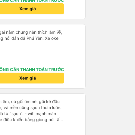
ÔNG CẦN THANH TOÁN TRƯỚC
Xem giá
gái nằm chung nên thích lắm 🤣,
ọng nói dân dã Phú Yên. Xe oke
ÔNG CẦN THANH TOÁN TRƯỚC
Xem giá
m êm, có gối ôm nè, gối kê đầu
m, và mền cũng sạch thơm luôn.
 là từ "sạch". - wifi mạnh màn
e điều khiển bằng giọng nói rất
lix đc cài sẵn. đáng giá tiền
à nhiều luôn, đếm sơ sơ từ lúc