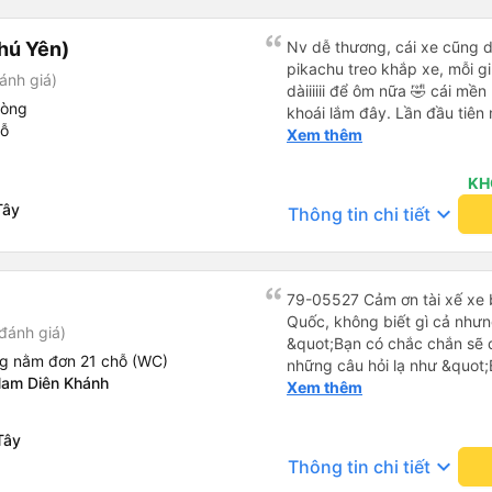
hú Yên)
Nv dễ thương, cái xe cũng d
pikachu treo khắp xe, mỗi g
ánh giá)
dàiiiiii để ôm nữa 🤣 cái mền
hòng
khoái lắm đây. Lần đầu tiên
hỗ
bàn chải đánh răng. Có 2 ôn
Xem thêm
tới tận nơi để hỗ trợ, nói ch
KH
Tây
keyboard_arrow_down
Thông tin chi tiết
79-05527 Cảm ơn tài xế xe b
Quốc, không biết gì cả nhưn
đánh giá)
&quot;Bạn có chắc chắn sẽ 
ng nằm đơn 21 chỗ (WC)
những câu hỏi lạ như &quot;
Nam Diên Khánh
sạn của chúng tôi không?&q
Xem thêm
của mọi thứ. Vốn dĩ tôi đến
báo lúc đó nhưng tài xế bảo
Tây
và thậm chí còn đón tôi tại 
keyboard_arrow_down
Thông tin chi tiết
buổi sáng. ngu ngốc đến mức 