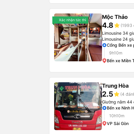
Mộc Thảo
Xác nhận tức thì
4.8
star
(1993 
Limousine 34 g
Limousine 24 g
Cổng Bến xe 
9h10m
Bến xe Miền 
Trung Hòa
2.5
star
(4 đán
Giường nằm 44 
Bến xe Ninh 
10h10m
VP Sài Gòn