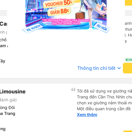
keyboard_arrow_down
Thông tin chi tiết
(Cam Ranh)
Mình đi chuyến sg-cam ranh
quên cái AirPods không nhưn
nh giá)
phụ xe thì không ai trả lời.
chỗ
tìm cái AirPods như hình ạ
Nam Nha Trang
KH
Tây
keyboard_arrow_down
Thông tin chi tiết
Limousine
Tôi đã sử dụng xe giường nằ
Trang đến Cần Thơ. Nhìn chu
đánh giá)
chọn xe giường nằm thoải má
hòng Đôi
Một điều quan trọng cần đề 
a Trang
xe, điều này có thể gây khó 
Xem thêm
xuyên đêm. Tuy nhiên, khi 
chuyến đi vẫn khá thoải mái
ơng