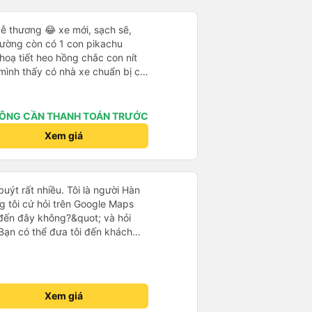
ễ thương 😂 xe mới, sạch sẽ,
iường còn có 1 con pikachu
 hoạ tiết heo hồng chắc con nít
 mình thấy có nhà xe chuẩn bị cả
g bà cụ lên xe còn được nv dẫn
ung là chu đáo ah.
ÔNG CẦN THANH TOÁN TRƯỚC
Xem giá
uýt rất nhiều. Tôi là người Hàn
g tôi cứ hỏi trên Google Maps
đến đây không?&quot; và hỏi
Bạn có thể đưa tôi đến khách
uot; Nhưng tài xế đã quan tâm.
 lúc 2h30 sáng và được thông
 tôi ngủ thêm, đợi ở trạm xăng
khách sạn bằng xe limousine vào
Xem giá
tôi nghĩ tài xế đã giúp tôi. Nếu