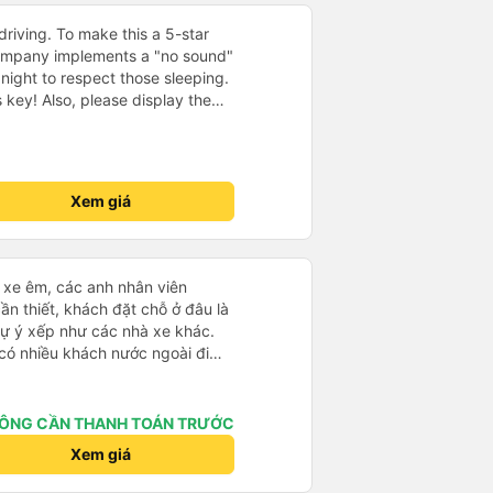
driving. To make this a 5-star
company implements a "no sound"
 night to respect those sleeping.
is key! Also, please display the
e the cabin for convenience. I
------ ​ Xe chất
t an toàn. Để dịch vụ hoàn hảo
 quy định rõ ràng về việc giữ im
Xem giá
ại) vào ban đêm để tránh làm
 Ngoài ra, nhà xe nên dán sẵn
 hành khách dễ dàng sử dụng.
à xe trong tương lai!
ái xe êm, các anh nhân viên
ần thiết, khách đặt chỗ ở đâu là
tự ý xếp như các nhà xe khác.
 có nhiều khách nước ngoài đi
đến Nha Trang nha!
ÔNG CẦN THANH TOÁN TRƯỚC
Xem giá