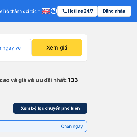
help_outline
phone
Hotline 24/7
Đăng nhập
re
Trở thành đối tác
arrow_drop_down
Xem giá
 ngày về
cao và giá vé ưu đãi nhất
: 133
Xem bộ lọc chuyến phổ biến
Chọn ngày