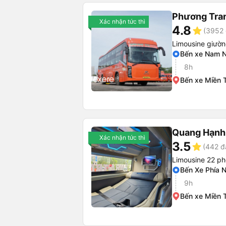
Phương Tra
Xác nhận tức thì
4.8
star
(3952 
Limousine giườ
Bến xe Nam N
8h
Bến xe Miền 
Quang Hạnh
Xác nhận tức thì
3.5
star
(442 đ
Limousine 22 p
Bến Xe Phía 
9h
Bến xe Miền 