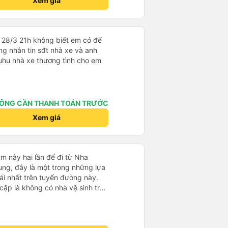
Xem giá
 28/3 21h không biết em có để
g nhắn tin sđt nhà xe và anh
 Huhu nhà xe thương tình cho em
ÔNG CẦN THANH TOÁN TRƯỚC
Xem giá
m này hai lần để đi từ Nha
ng, đây là một trong những lựa
i nhất trên tuyến đường này.
cập là không có nhà vệ sinh trên
chịu trên một hành trình dài
có các điểm dừng thường xuyên,
. Chuyến đi gần đây nhất của tôi