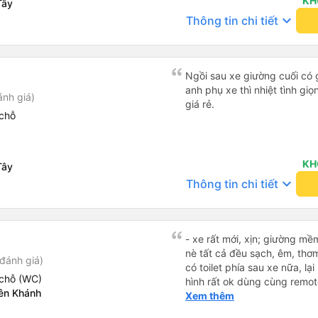
KH
Tây
keyboard_arrow_down
Thông tin chi tiết
Ngồi sau xe giường cuối có 
anh phụ xe thì nhiệt tình gi
ánh giá)
giá rẻ.
chỗ
KH
Tây
keyboard_arrow_down
Thông tin chi tiết
- xe rất mới, xịn; giường mề
nè tất cả đều sạch, êm, thơ
đánh giá)
có toilet phía sau xe nữa, lại
chỗ (WC)
hình rất ok dùng cùng remot
ên Khánh
mượt khi xem youtube và netf
Xem thêm
nhen. - xe ngày lễ chạy rất l