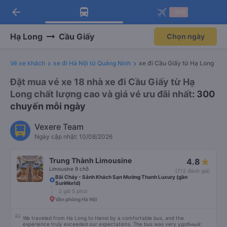
Tải app Vexere ngay!
Mở app
Nhận ưu đãi thành viên độc
quyền
arrow_back
Tải app Vexere
-30k
Mở app
-30k/ghế khi đặt vé máy bay qua
app
Hạ Long
Cầu Giấy
Chọn ngày
Vé xe khách
xe đi Hà Nội từ Quảng Ninh
xe đi Cầu Giấy từ Hạ Long
Đặt mua vé xe 18 nhà xe đi Cầu Giấy từ Hạ
Long chất lượng cao và giá vé ưu đãi nhất
: 300
chuyến mỗi ngày
Vexere Team
Ngày cập nhật: 10/08/2026
Trung Thành Limousine
4.8
Limousine 9 chỗ
(712 đánh giá)
Bãi Cháy - Sảnh Khách Sạn Mường Thanh Luxury (gần
SunWorld)