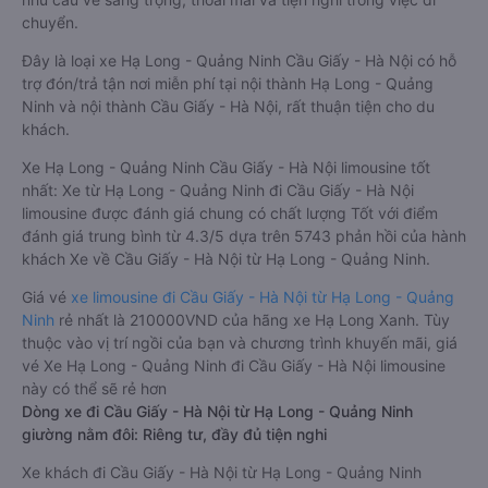
sách, hệ thống âm thanh cao cấp. Có vách ngăn riêng biệt
giữa khoang lái và khoang hành khách. Khoảng cách giữa các
ghế ngồi rất thoải mái, không nhồi nhét. Luôn đáp ứng được
nhu cầu về sang trọng, thoải mái và tiện nghi trong việc di
chuyển.
Đây là loại xe Hạ Long - Quảng Ninh Cầu Giấy - Hà Nội có hỗ
trợ đón/trả tận nơi miễn phí tại nội thành Hạ Long - Quảng
Ninh và nội thành Cầu Giấy - Hà Nội, rất thuận tiện cho du
khách.
Xe Hạ Long - Quảng Ninh Cầu Giấy - Hà Nội limousine tốt
nhất: Xe từ Hạ Long - Quảng Ninh đi Cầu Giấy - Hà Nội
limousine được đánh giá chung có chất lượng Tốt với điểm
đánh giá trung bình từ 4.3/5 dựa trên 5743 phản hồi của hành
khách Xe về Cầu Giấy - Hà Nội từ Hạ Long - Quảng Ninh.
Giá vé
xe limousine đi Cầu Giấy - Hà Nội từ Hạ Long - Quảng
Ninh
rẻ nhất là 210000VND của hãng xe Hạ Long Xanh. Tùy
thuộc vào vị trí ngồi của bạn và chương trình khuyến mãi, giá
vé Xe Hạ Long - Quảng Ninh đi Cầu Giấy - Hà Nội limousine
này có thể sẽ rẻ hơn