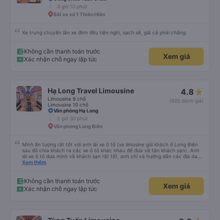
Hoàng Công
4.8
Xe 29 chỗ
(28 đánh giá)
Cổng Chào Tuần Châu
3 giờ 10 phút
Bãi xe số 1 Thiên Hiền
Xe trung chuyển lẫn xe đính đều tiện nghi, sạch sẽ, giá cả phải chăng.
Không cần thanh toán trước
Xem giá
Xác nhận chỗ ngay lập tức
Hạ Long Travel Limousine
4.8
Limousine 9 chỗ
(925 đánh giá)
Limousine 10 chỗ
Văn phòng Hạ Long
2 giờ 30 phút
Văn phòng Long Biên
Mình ấn tượng rất tốt với anh lái xe ô tô (xe limosine gửi khách ở Long Biên
sau đó chia khách ra các xe ô tô khác nhau để đưa về tận khách sạn). Anh
lái xe ô tô đưa mình về khách sạn rất tốt, anh chỉ và hướng dẫn các địa danh
các món ăn nổi tiếng ở Hà Nội, mình để ý khi anh trả khách thì anh luôn
Xem thêm
xuống xe và mở cửa xe cho khách (tiểu tiết nhưng chứng tỏ thái độ phục vụ
rất tốt). Mẹ mình rất thích anh lái xe này vì anh có chia sẻ với mẹ mình về
những quan điểm sống rất ấn tượng. Mình không xin tên của anh chỉ biết anh
Không cần thanh toán trước