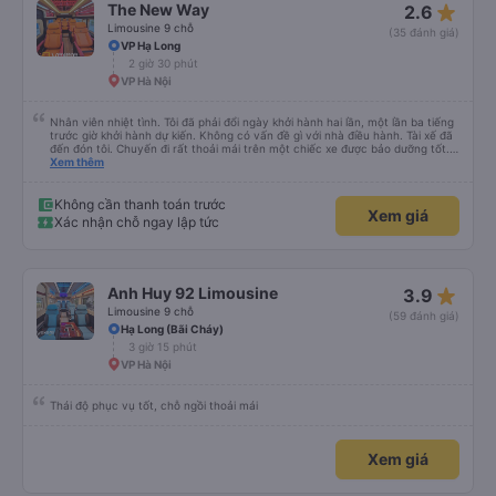
Không cần thanh toán trước
Xem giá
Xác nhận chỗ ngay lập tức
star_rate
The New Way
2.6
Limousine 9 chỗ
(35 đánh giá)
VP Hạ Long
2 giờ 30 phút
VP Hà Nội
Nhân viên nhiệt tình. Tôi đã phải đổi ngày khởi hành hai lần, một lần ba tiếng
trước giờ khởi hành dự kiến. Không có vấn đề gì với nhà điều hành. Tài xế đã
đến đón tôi. Chuyến đi rất thoải mái trên một chiếc xe được bảo dưỡng tốt.
Khi đến nơi, nhân viên hỏi thăm mọi thứ có ổn không và tôi đã đến khách sạn
Xem thêm
chưa. Tôi sẽ quay lại.
Không cần thanh toán trước
Xem giá
Xác nhận chỗ ngay lập tức
star_rate
Anh Huy 92 Limousine
3.9
Limousine 9 chỗ
(59 đánh giá)
Hạ Long (Bãi Cháy)
3 giờ 15 phút
VP Hà Nội
Thái độ phục vụ tốt, chỗ ngồi thoải mái