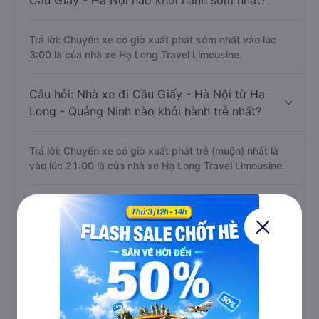
Câu hỏi: Nhà xe đi Hạ Long - Quảng Ninh
Cầu Giấy - Hà Nội nào khởi hành sớm nhất?
Trả lời: Chuyến xe có giờ xuất phát sớm nhất vào lúc
3:00 là của nhà xe Hạ Long Travel Limousine.
Câu hỏi: Nhà xe đi Cầu Giấy - Hà Nội từ Hạ
Long - Quảng Ninh nào khởi hành trễ nhất?
Trả lời: Chuyến xe có giờ xuất phát trễ (muộn) nhất là
vào lúc 21:00 là của nhà xe Hạ Long Travel Limousine.
Câu hỏi: Review xe đi Cầu Giấy - Hà Nội từ
Hạ Long - Quảng Ninh nào có chất lượng
tốt, xuất sắc, cao cấp nhất?