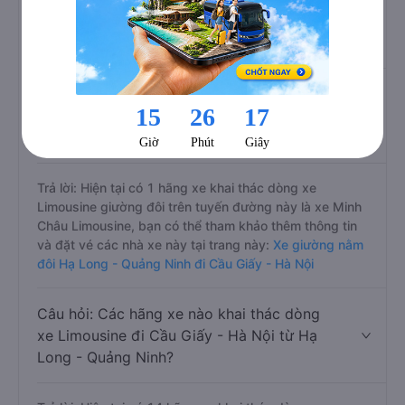
Trả lời: Những hãng xe đi Hạ Long - Quảng Ninh Cầu
Giấy - Hà Nội chất lượng tốt, xuất sắc, cao cấp nhất là
nhà xe Hạ Long Xanh, nhà xe Cửa Ông Limousine đi
Cầu Giấy - Hà Nội từ Hạ Long - Quảng Ninh với điểm
chất lượng là 4.9/5 dựa trên 297 đánh giá của khách
hàng).
Câu hỏi: Có loại xe Hạ Long - Quảng Ninh
Cầu Giấy - Hà Nội dành cho cặp đôi, xe
limousine phòng đôi không?
Trả lời: Hiện tại có 1 hãng xe khai thác dòng xe
Limousine giường đôi trên tuyến đường này là xe Minh
Châu Limousine, bạn có thể tham khảo thêm thông tin
và đặt vé các nhà xe này tại trang này:
Xe giường nằm
đôi Hạ Long - Quảng Ninh đi Cầu Giấy - Hà Nội
Câu hỏi: Các hãng xe nào khai thác dòng
xe Limousine đi Cầu Giấy - Hà Nội từ Hạ