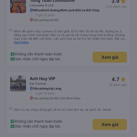
Xem giá
ở Ninh Bình thôi. Rất mong lần sau được anh lái xe tiếp và anh có nhiều
Xác nhận chỗ ngay lập tức
chuyến xe hơn để nhiều người biết đến anh hơn.
star_rate
Tùng Tuấn Limousine
3.9
Limousine 9 chỗ
(212 đánh giá)
Mitsubishi Quảng Ninh cạnh Bến xe Bãi Cháy
3 giờ 20 phút
Văn phòng Hà Nội
Mình để quên máy camera ở trên ghế. Đi từ Yên Tử về tới HN. Xuống xe 3
tiếng sau mình mới phát hiện ra và gọi tài xế trong trạng thái lo lắng. Nhưng
may mắn đã đến với mình, các anh nhà xe hỗ trợ rất nhiệt tình luôn. Rất cảm
ơn và chúc các anh nhà xe Tùng Tuấn sức khoẻ, vạn dặm bình an ạ!
Xem thêm
Không cần thanh toán trước
Xem giá
Xác nhận chỗ ngay lập tức
star_rate
Anh Huy VIP
4.7
Kia Canival
(8 đánh giá)
Văn phòng Hạ Long
3 giờ 30 phút
Văn phòng Hà Nội 226 Minh Khai
Dịch vụ ok, chạy đúng giờ, lái xe an toàn lịch sự, xe sạch sẽ. Good!