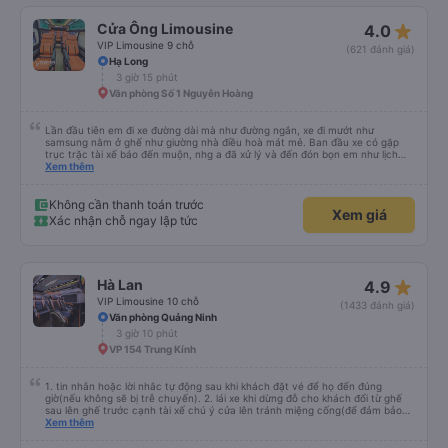
Không cần thanh toán trước
Xem giá
Xác nhận chỗ ngay lập tức
star_rate
Cửa Ông Limousine
4.0
VIP Limousine 9 chỗ
(621 đánh giá)
Hạ Long
3 giờ 15 phút
Văn phòng Số 1 Nguyễn Hoàng
Lần đầu tiên em đi xe đường dài mà như đường ngắn, xe đi mướt như
samsung nằm ở ghế như giường nhà điều hoà mát mẻ. Ban đầu xe có gặp
trục trặc tài xế báo đến muộn, nhg a đã xử lý và đến đón bọn em như lịch
trên hệ thống. Anh tài xế Văn Sĩ quá vui tính và nhiệt tình, trời mưa gió đã
Xem thêm
chở bọn e về tận nơi an toàn. 5⭐️ cho anh tài xế Văn Sĩ cùng với nhà xe. Lần
sau e mong có duyên gặp lại a ạ.
Không cần thanh toán trước
Xem giá
Xác nhận chỗ ngay lập tức
star_rate
Hà Lan
4.9
VIP Limousine 10 chỗ
(1433 đánh giá)
Văn phòng Quảng Ninh
3 giờ 10 phút
VP 154 Trung Kính