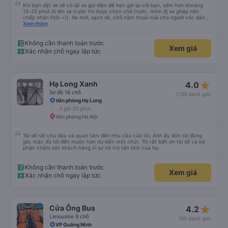
Ghế ngồi 18 chỗ
Cổng chào đảo Tuần Châu
1 giờ 30 phút
Hà Nội
Khi bạn đặt xe sẽ có lái xe gọi điện để hẹn giờ lại với bạn, sớm hơn khoảng
15-20 phút.Ai lên xe trước thì được chọn chỗ trước, mình đj xe ghép nên
chấp nhận thôi =)). Xe mới, sạch sẽ, chỗ nằm thoải mái cho người vóc dáng
vừa ( ai m8 người thì hơi vướng víu xíu ha ). Hừm xe mới, điều hoà lạnh sâu
Xem thêm
nên bạn nào không chịu được lạnh nhớ lấu cái chăn dày đắp cho ấm. Bác tài
lái xe khá là êm nhưng mỗi tội khi nói chuyện điện thoại khá là to làm mình
trong chuyến đi tỉnh dậy sương sương khoảng 2-3 lần nhưng vẫn ngủ ngon
Không cần thanh toán trước
Xem giá
(may béo nên dễ ngủ tỉnh là ngủ típ ). Nhà xe nên mắc cái rèm hay màn
Xác nhận chỗ ngay lập tức
nhựa ngăn cách khách với lái xe, ổm cho 2 bên. Nói chung mình rất có thiện
cảm với nhà xe này nên nếu đi đâu xuống Hạ Long thì mình vẫn chọn quay
lại nhà xe ni.
star_rate
Hạ Long Xanh
4.0
Sơ đồ 16 chỗ
(139 đánh giá)
Văn phòng Hạ Long
3 giờ 20 phút
Văn phòng Hà Nội
Tài xế rất chu đáo và quan tâm đến nhu cầu của tôi. Anh ấy đón tôi đúng
giờ, mặc dù tôi đến muộn hơn dự kiến ​​một chút. Tôi rất biết ơn tài xế và bộ
phận chăm sóc khách hàng vì sự hỗ trợ tận tình của họ.
Không cần thanh toán trước
Xem giá
Xác nhận chỗ ngay lập tức