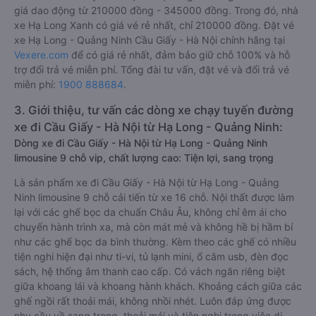
2. Giá vé xe Hạ Long - Quảng Ninh Cầu Giấy - Hà Nội
Hiện tại, theo cập nhật mới nhất của
Vexere.com
, giá vé xe
khách đi Cầu Giấy - Hà Nội từ Hạ Long - Quảng Ninh có mức
giá dao động từ 210000 đồng - 345000 đồng. Trong đó, nhà
xe Hạ Long Xanh có giá vé rẻ nhất, chỉ 210000 đồng. Đặt vé
xe Hạ Long - Quảng Ninh Cầu Giấy - Hà Nội chính hãng tại
Vexere.com
để có giá rẻ nhất, đảm bảo giữ chỗ 100% và hỗ
trợ đổi trả vé miễn phí. Tổng đài tư vấn, đặt vé và đổi trả vé
miễn phí:
1900 888684
.
3. Giới thiệu, tư vấn các dòng xe chạy tuyến đường
xe đi Cầu Giấy - Hà Nội từ Hạ Long - Quảng Ninh:
Dòng xe đi Cầu Giấy - Hà Nội từ Hạ Long - Quảng Ninh
limousine 9 chỗ vip, chất lượng cao: Tiện lợi, sang trọng
Là sản phẩm xe đi Cầu Giấy - Hà Nội từ Hạ Long - Quảng
Ninh limousine 9 chỗ cải tiến từ xe 16 chỗ. Nội thất được làm
lại với các ghế bọc da chuẩn Châu Âu, không chỉ êm ái cho
chuyến hành trình xa, mà còn mát mẻ và không hề bị hầm bí
như các ghế bọc da bình thường. Kèm theo các ghế có nhiều
tiện nghi hiện đại như ti-vi, tủ lạnh mini, ổ cắm usb, đèn đọc