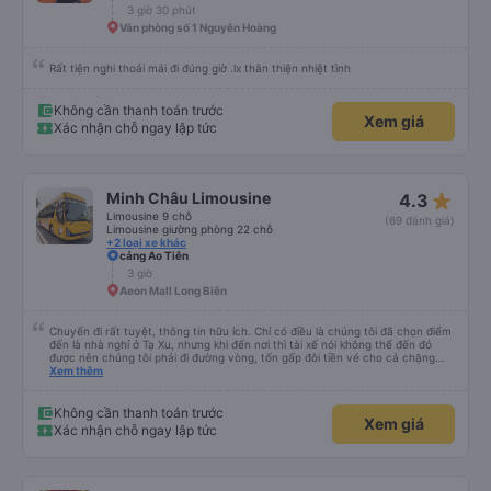
star_rate
Cửa Ông Bus
4.2
Limousine 9 chỗ
(65 đánh giá)
VP Quảng Ninh
3 giờ 30 phút
Văn phòng số 1 Nguyễn Hoàng
Rất tiện nghi thoải mái đi đúng giờ .lx thân thiện nhiệt tình
Không cần thanh toán trước
Xem giá
Xác nhận chỗ ngay lập tức
star_rate
Minh Châu Limousine
4.3
Limousine 9 chỗ
(69 đánh giá)
Limousine giường phòng 22 chỗ
+2 loại xe khác
cảng Ao Tiên
3 giờ
Aeon Mall Long Biên
Chuyến đi rất tuyệt, thông tin hữu ích. Chỉ có điều là chúng tôi đã chọn điểm
đến là nhà nghỉ ở Tạ Xu, nhưng khi đến nơi thì tài xế nói không thể đến đó
được nên chúng tôi phải đi đường vòng, tốn gấp đôi tiền vé cho cả chặng
cuối của chuyến đi từ Hà Nội. Ngoài ra thì mọi thứ khác đều rất tốt.
Xem thêm