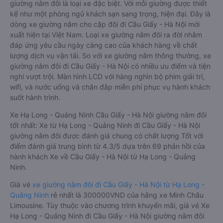
Dòng xe đi Cầu Giấy - Hà Nội từ Hạ Long - Quảng Ninh
giường nằm đôi: Riêng tư, đầy đủ tiện nghi
Xe khách đi Cầu Giấy - Hà Nội từ Hạ Long - Quảng Ninh
giường nằm đôi là loại xe đặc biệt. Với mỗi giường được thiết
kế như một phòng ngủ khách sạn sang trọng, hiện đại. Đây là
dòng xe giường nằm cho cặp đôi đi Cầu Giấy - Hà Nội mới
xuất hiện tại Việt Nam. Loại xe giường nằm đôi ra đời nhằm
đáp ứng yêu cầu ngày càng cao của khách hàng về chất
lượng dịch vụ vận tải. So với xe giường nằm thông thường, xe
giường nằm đôi đi Cầu Giấy - Hà Nội có nhiều ưu điểm và tiện
nghi vượt trội. Màn hình LCD với hàng nghìn bộ phim giải trí,
wifi, và nước uống và chăn đắp miễn phí phục vụ hành khách
suốt hành trình.
Xe Hạ Long - Quảng Ninh Cầu Giấy - Hà Nội giường nằm đôi
tốt nhất: Xe từ Hạ Long - Quảng Ninh đi Cầu Giấy - Hà Nội
giường nằm đôi được đánh giá chung có chất lượng Tốt với
điểm đánh giá trung bình từ 4.3/5 dựa trên 69 phản hồi của
hành khách Xe về Cầu Giấy - Hà Nội từ Hạ Long - Quảng
Ninh.
Giá vé
xe giường nằm đôi đi Cầu Giấy - Hà Nội từ Hạ Long -