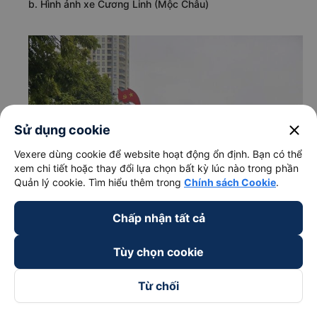
b. Hình ảnh xe Cương Linh (Mộc Châu)
close
Sử dụng cookie
Vexere dùng cookie để website hoạt động ổn định. Bạn có thể
xem chi tiết hoặc thay đổi lựa chọn bất kỳ lúc nào trong phần
Quản lý cookie. Tìm hiểu thêm trong
Chính sách Cookie
.
Chấp nhận tất cả
Tùy chọn cookie
Từ chối