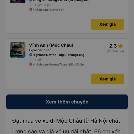
Trung tâm Hội nghị Quốc gia (Cổng số 6)
4 giờ 30 phút
Khách sạn Hương Sen
Xem giá
star_rate
Vĩnh Anh (Mộc Châu)
2.3
Expander 7 chỗ
(3 đánh giá)
Highland Coffee - Big C Thăng Long
4 giờ
Khách sạn Mường Thanh Mộc Châu
Xem giá
Xem thêm chuyến
Đặt mua vé xe đi Mộc Châu từ Hà Nội chất
lượng cao và giá vé ưu đãi nhất: 66 chuyến