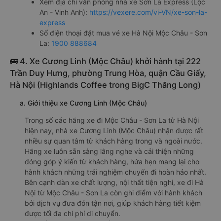
Xem địa chỉ văn phòng nhà xe Sơn La Express (Lộc
An - Vinh Anh):
https://vexere.com/vi-VN/xe-son-la-
express
Số điện thoại đặt mua vé xe Hà Nội Mộc Châu - Sơn
La:
1900 888684
🚌 4. Xe Cương Linh (Mộc Châu) khởi hành tại 222
Trần Duy Hưng, phường Trung Hòa, quận Cầu Giấy,
Hà Nội (Highlands Coffee trong BigC Thăng Long)
a. Giới thiệu xe Cương Linh (Mộc Châu)
Trong số các hãng xe đi Mộc Châu - Sơn La từ Hà Nội
hiện nay, nhà xe Cương Linh (Mộc Châu) nhận được rất
nhiều sự quan tâm từ khách hàng trong và ngoài nước.
Hãng xe luôn sẵn sàng lắng nghe và cải thiện những
đóng góp ý kiến từ khách hàng, hứa hẹn mang lại cho
hành khách những trải nghiệm chuyến đi hoàn hảo nhất.
Bên cạnh dàn xe chất lượng, nội thất tiện nghi, xe đi Hà
Nội từ Mộc Châu - Sơn La còn ghi điểm với hành khách
bởi dịch vụ đưa đón tận nơi, giúp khách hàng tiết kiệm
được tối đa chi phí di chuyển.