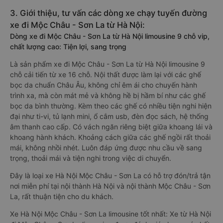
3. Giới thiệu, tư vấn các dòng xe chạy tuyến đường
xe đi Mộc Châu - Sơn La từ Hà Nội:
Dòng xe đi Mộc Châu - Sơn La từ Hà Nội limousine 9 chỗ vip,
chất lượng cao: Tiện lợi, sang trọng
Là sản phẩm xe đi Mộc Châu - Sơn La từ Hà Nội limousine 9
chỗ cải tiến từ xe 16 chỗ. Nội thất được làm lại với các ghế
bọc da chuẩn Châu Âu, không chỉ êm ái cho chuyến hành
trình xa, mà còn mát mẻ và không hề bị hầm bí như các ghế
bọc da bình thường. Kèm theo các ghế có nhiều tiện nghi hiện
đại như ti-vi, tủ lạnh mini, ổ cắm usb, đèn đọc sách, hệ thống
âm thanh cao cấp. Có vách ngăn riêng biệt giữa khoang lái và
khoang hành khách. Khoảng cách giữa các ghế ngồi rất thoải
mái, không nhồi nhét. Luôn đáp ứng được nhu cầu về sang
trọng, thoải mái và tiện nghi trong việc di chuyển.
Đây là loại xe Hà Nội Mộc Châu - Sơn La có hỗ trợ đón/trả tận
nơi miễn phí tại nội thành Hà Nội và nội thành Mộc Châu - Sơn
La, rất thuận tiện cho du khách.
Xe Hà Nội Mộc Châu - Sơn La limousine tốt nhất: Xe từ Hà Nội