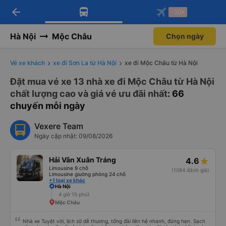
arrow_back
Tải app Vexere ngay!
Tải app Vexere
-30k
Mở app
Mở app
Nhận ưu đãi thành viên độc
-30k/ghế khi đặt vé máy bay qua
quyền
app
Hà Nội
Mộc Châu
Chọn ngày
Vé xe khách
xe đi Sơn La từ Hà Nội
xe đi Mộc Châu từ Hà Nội
Đặt mua vé xe 13 nhà xe đi Mộc Châu từ Hà Nội
chất lượng cao và giá vé ưu đãi nhất
: 66
chuyến mỗi ngày
Vexere Team
Ngày cập nhật: 09/08/2026
Hải Vân Xuân Tráng
4.6
Limousine 9 chỗ
(1084 đánh giá)
Limousine giường phòng 24 chỗ
+1 loại xe khác
Hà Nội
4 giờ 15 phút
Mộc Châu
Nhà xe Tuyệt vời, lịch sữ dễ thương, tổng đài liên hệ nhanh, đúng hẹn. Sạch