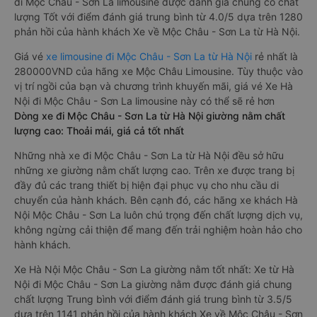
đi Mộc Châu - Sơn La limousine được đánh giá chung có chất
lượng Tốt với điểm đánh giá trung bình từ 4.0/5 dựa trên 1280
phản hồi của hành khách Xe về Mộc Châu - Sơn La từ Hà Nội.
Giá vé
xe limousine đi Mộc Châu - Sơn La từ Hà Nội
rẻ nhất là
280000VND của hãng xe Mộc Châu Limousine. Tùy thuộc vào
vị trí ngồi của bạn và chương trình khuyến mãi, giá vé Xe Hà
Nội đi Mộc Châu - Sơn La limousine này có thể sẽ rẻ hơn
Dòng xe đi Mộc Châu - Sơn La từ Hà Nội giường nằm chất
lượng cao: Thoải mái, giá cả tốt nhất
Những nhà xe đi Mộc Châu - Sơn La từ Hà Nội đều sở hữu
những xe giường nằm chất lượng cao. Trên xe được trang bị
đầy đủ các trang thiết bị hiện đại phục vụ cho nhu cầu di
chuyển của hành khách. Bên cạnh đó, các hãng xe khách Hà
Nội Mộc Châu - Sơn La luôn chú trọng đến chất lượng dịch vụ,
không ngừng cải thiện để mang đến trải nghiệm hoàn hảo cho
hành khách.
Xe Hà Nội Mộc Châu - Sơn La giường nằm tốt nhất: Xe từ Hà
Nội đi Mộc Châu - Sơn La giường nằm được đánh giá chung
chất lượng Trung bình với điểm đánh giá trung bình từ 3.5/5
dựa trên 1141 phản hồi của hành khách Xe về Mộc Châu - Sơn