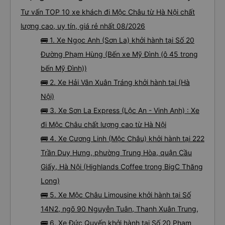
Tư vấn TOP 10 xe khách đi Mộc Châu từ Hà Nội chất
lượng cao, uy tín, giá rẻ nhất 08/2026
🚌 1. Xe Ngọc Anh (Sơn La) khởi hành tại Số 20
Đường Phạm Hùng (Bến xe Mỹ Đình (ô 45 trong
bến Mỹ Đình))
🚌 2. Xe Hải Vân Xuân Tráng khởi hành tại (Hà
Nội)
🚌 3. Xe Sơn La Express (Lộc An - Vinh Anh) : Xe
đi Mộc Châu chất lượng cao từ Hà Nội
🚌 4. Xe Cương Linh (Mộc Châu) khởi hành tại 222
Trần Duy Hưng, phường Trung Hòa, quận Cầu
Giấy, Hà Nội (Highlands Coffee trong BigC Thăng
Long)
🚌 5. Xe Mộc Châu Limousine khởi hành tại Số
14N2, ngõ 90 Nguyễn Tuân, Thanh Xuân Trung,
🚌 6. Xe Đức Quyến khởi hành tại Số 20 Phạm