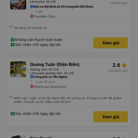
Limousine 34 chỗ
(4 đánh giá)
Bến xe Mỹ Đình (ô 45 trong bến Mỹ Đình)
4 giờ
Chợ Mộc Châu
Hài lòng với chuyến đi
Không cần thanh toán trước
Xem giá
Xác nhận chỗ ngay lập tức
star_rate
Quang Tuấn (Điện Biên)
2.6
Giường nằm 40 chỗ
(29 đánh giá)
Limousine giường nằm 34 chỗ
Cổng bến xe Yên Nghĩa
3 giờ 45 phút
Khách sạn Hương Sen
Mình ngủ 1 giấc từ khi lăn bánh đến khi xuống xe. Không có vấn đề gì làm
phiền. Chuyến xe ok. Điều hoà hơi lạnh.
Xác nhận chỗ ngay lập tức
Xem giá