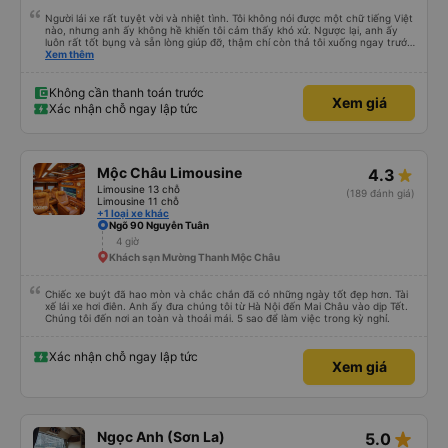
Người lái xe rất tuyệt vời và nhiệt tình. Tôi không nói được một chữ tiếng Việt
nào, nhưng anh ấy không hề khiến tôi cảm thấy khó xử. Ngược lại, anh ấy
luôn rất tốt bụng và sẵn lòng giúp đỡ, thậm chí còn thả tôi xuống ngay trước
cửa nơi tôi cần đến, cách điểm dừng gần nhất mà tôi đã đặt trước vài km. Tôi
Xem thêm
cao 1,90m, và tôi cảm thấy rất thoải mái trong suốt chuyến đi 4 tiếng. Tất
cả các hành khách khác cũng lịch sự và tôn trọng, tôi là người nước ngoài
duy nhất. Thật là một niềm vui khi được đi du lịch cùng các bạn, và tôi chắc
Không cần thanh toán trước
Xem giá
chắn sẽ lại đi cùng các bạn lần nữa. Cảm ơn rất nhiều 🙏
Xác nhận chỗ ngay lập tức
Mộc Châu Limousine
4.3
Limousine 13 chỗ
(189 đánh giá)
Limousine 11 chỗ
+1 loại xe khác
Ngõ 90 Nguyễn Tuân
4 giờ
Khách sạn Mường Thanh Mộc Châu
Chiếc xe buýt đã hao mòn và chắc chắn đã có những ngày tốt đẹp hơn. Tài
xế lái xe hơi điên. Anh ấy đưa chúng tôi từ Hà Nội đến Mai Châu vào dịp Tết.
Chúng tôi đến nơi an toàn và thoải mái. 5 sao để làm việc trong kỳ nghỉ.
Xác nhận chỗ ngay lập tức
Xem giá
star_rate
Ngọc Anh (Sơn La)
5.0