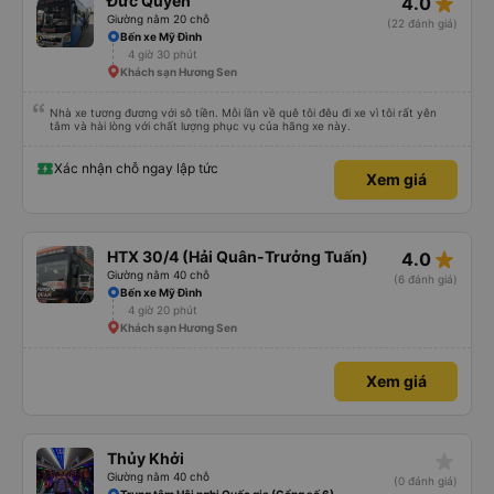
star_rate
Đức Quyến
4.0
Giường nằm 20 chỗ
(22 đánh giá)
Bến xe Mỹ Đình
4 giờ 30 phút
Khách sạn Hương Sen
Nhà xe tương đương với sô tiền. Mỗi lần về quê tôi đêu đi xe vì tôi rất yên
tâm và hài lòng với chất lượng phục vụ của hãng xe này.
Xác nhận chỗ ngay lập tức
Xem giá
star_rate
HTX 30/4 (Hải Quân-Trưởng Tuấn)
4.0
Giường nằm 40 chỗ
(6 đánh giá)
Bến xe Mỹ Đình
4 giờ 20 phút
Khách sạn Hương Sen
Xem giá
star_rate
Thủy Khởi
Giường nằm 40 chỗ
(0 đánh giá)