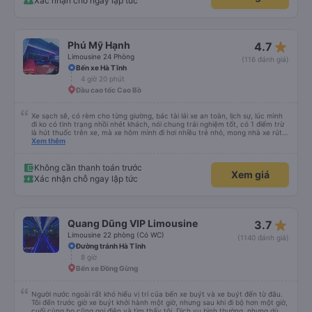
Xác nhận chỗ ngay lập tức
star_rate
Phú Mỹ Hạnh
4.7
Limousine 24 Phòng
(116 đánh giá)
Bến xe Hà Tĩnh
4 giờ 20 phút
Đầu cao tốc Cao Bồ
Xe sạch sẽ, có rèm cho từng giường, bác tài lái xe an toàn, lịch sự, lúc mình
đi ko có tình trạng nhồi nhét khách, nói chung trải nghiệm tốt, có 1 điểm trừ
là hút thuốc trên xe, mà xe hôm mình đi hơi nhiều trẻ nhỏ, mong nhà xe rút
kinh nghiệm khi đọc đc bình luận này
Xem thêm
Không cần thanh toán trước
Xem giá
Xác nhận chỗ ngay lập tức
star_rate
Quang Dũng VIP Limousine
3.7
Limousine 22 phòng (Có WC)
(1140 đánh giá)
Đường tránh Hà Tĩnh
8 giờ
Bến xe Đồng Gừng
Người nước ngoài rất khó hiểu vị trí của bến xe buýt và xe buýt đến từ đâu.
Tôi đến trước giờ xe buýt khởi hành một giờ, nhưng sau khi đi bộ hơn một giờ,
cuối cùng họ cũng gọi điện và tìm thấy tôi. Dịch vụ bình thường, nhưng dù