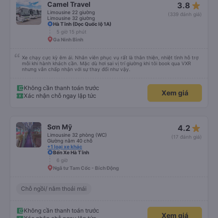
star_rate
Camel Travel
3.8
Limousine 22 giường
(339 đánh giá)
Limousine 32 giường
Hà Tĩnh (Dọc Quốc lộ 1A)
5 giờ 15 phút
Ga Ninh Bình
Xe chạy cực kỳ êm ái. Nhân viên phục vụ rất là thân thiện, nhiệt tình hỗ trợ
mỗi khi hành khách cần. Mặc dù hơi sai vị trí giường khi tôi book qua VXR
nhưng vẫn chấp nhận với sự thay đổi như vậy.
Không cần thanh toán trước
Xem giá
Xác nhận chỗ ngay lập tức
star_rate
Sơn Mỹ
4.2
Limousine 32 phòng (WC)
(17 đánh giá)
Giường nằm 40 chỗ
+1 loại xe khác
Bến Xe Hà Tĩnh
6 giờ
Ngã tư Tam Cốc - Bích Động
Chỗ ngồi/ nằm thoải mái
Không cần thanh toán trước
Xem giá