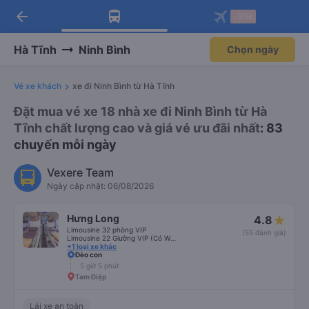
arrow_back
Tải app Vexere ngay!
Tải app Vexere
-30k
Mở app
Mở app
Nhận ưu đãi thành viên độc
-30k/ghế khi đặt vé máy bay qua
quyền
app
Hà Tĩnh
Ninh Bình
Chọn ngày
Vé xe khách
xe đi Ninh Bình từ Hà Tĩnh
Đặt mua vé xe 18 nhà xe đi Ninh Bình từ Hà
Tĩnh chất lượng cao và giá vé ưu đãi nhất
: 83
chuyến mỗi ngày
Vexere Team
Ngày cập nhật: 06/08/2026
Hưng Long
4.8
Limousine 32 phòng VIP
(55 đánh giá)
Limousine 22 Giường VIP (Có WC)
+1 loại xe khác
Đèo con
5 giờ 5 phút
Tam Điệp
Lái xe an toàn