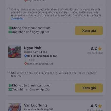
Big C Ninh Bình
Chúng tôi đã đặt vé xe buýt đêm từ Huế đến Hà Nội cho hai người. Xe buýt
đến điểm đón muộn một tiếng, điều này khá bình thường ở đây vì xe buýt
thường đón khách từ các thành phố khác trước đó. Chuyến đi rất thoải mái,
ghế nằm êm ái, và ngay cả người cao 1,80 m như tôi vẫn ngủ ngon. Sau khi
Xem thêm
đến nơi, chúng tôi quên một chiếc túi nhỏ trên xe, nhưng đã nhận lại được
vào tối hôm đó hoàn toàn nguyên vẹn. Tất nhiên, tốt hơn hết là tránh những
rắc rối như vậy, nhưng thật tốt khi thấy công ty xe buýt quan tâm đến
Không cần thanh toán trước
Xem giá
khách hàng của mình. Chúng tôi chắc chắn sẽ đi xe của họ lần nữa.
Xác nhận chỗ ngay lập tức
star_rate
Ngọc Phát
3.2
Giường nằm 44 chỗ
(60 đánh giá)
Hà Tĩnh (Dọc Quốc lộ 1A)
5 giờ
Ninh Bình (Dọc QL 1A)
Nhà xe liên hệ chủ động, hướng dẫn rõ, và trải nghiệm trên xe thuận lợi,
thoải mái
Không cần thanh toán trước
Xem giá
Xác nhận chỗ ngay lập tức
star_rate
Vạn Lục Tùng
4.5
Limousine 34 Giường VIP
(573 đánh giá)