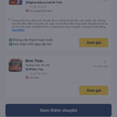
Ngã ba Bến xe mới Hà Tĩnh
5 giờ 15 phút
Cây xăng Ninh Sơn
Chúng tôi hơi lo lắng về chuyến đi vì chúng tôi đã đọc các nhận xét, nhưng
mọi thứ đều diễn ra tuyệt vời. Các tài xế thay đổi trong suốt chuyến đi và lái
xe rất cẩn thận. Đường đi êm ả, không hề rung chuyển. Chúng tôi đã dừng
đủ số lần để đi vệ sinh và dừng lại để ăn tối. Nhìn chung, ghế ngồi có thể hơi
Xem thêm
ngắn đối với những người cao trên 180 cm nhưng đó không phải là vấn đề
lớn. Chúng tôi rất thích chuyến đi.
Không cần thanh toán trước
Xem giá
Xác nhận chỗ ngay lập tức
star_rate
Bình Thảo
Giường nằm 40 chỗ
(0 đánh giá)
VP Đức Thọ
4 giờ 55 phút
Cầu Yên
Xem giá
Xem thêm chuyến