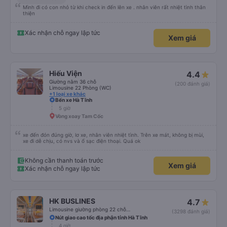
Mình đi có con nhỏ từ khi check in đến lên xe . nhân viên rất nhiệt tình thân
thiện
Xác nhận chỗ ngay lập tức
Xem giá
Hiếu Viện
4.4
Giường nằm 36 chỗ
(200 đánh giá)
Limousine 22 Phòng (WC)
+1 loại xe khác
Bến xe Hà Tĩnh
5 giờ
Vòng xoay Tam Cốc
xe đến đón đúng giờ, lơ xe, nhân viên nhiệt tình. Trên xe mát, không bị mùi,
xe đi dễ chịu, có nvs và ổ sạc điện thoại. Quá ok
Không cần thanh toán trước
Xem giá
Xác nhận chỗ ngay lập tức
HK BUSLINES
4.7
Limousine giường phòng 22 chỗ (WC)
(3298 đánh giá)
Nút giao cao tốc địa phận tỉnh Hà Tĩnh
4 giờ