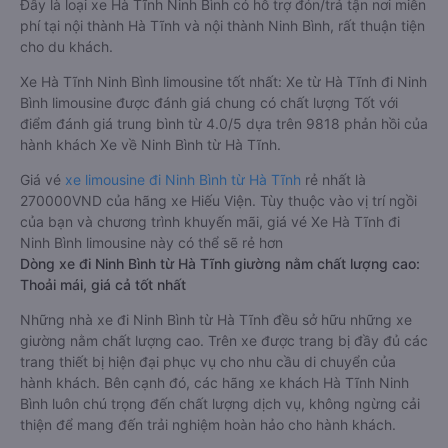
Đây là loại xe Hà Tĩnh Ninh Bình có hỗ trợ đón/trả tận nơi miễn
phí tại nội thành Hà Tĩnh và nội thành Ninh Bình, rất thuận tiện
cho du khách.
Xe Hà Tĩnh Ninh Bình limousine tốt nhất: Xe từ Hà Tĩnh đi Ninh
Bình limousine được đánh giá chung có chất lượng Tốt với
điểm đánh giá trung bình từ 4.0/5 dựa trên 9818 phản hồi của
hành khách Xe về Ninh Bình từ Hà Tĩnh.
Giá vé
xe limousine đi Ninh Bình từ Hà Tĩnh
rẻ nhất là
270000VND của hãng xe Hiếu Viện. Tùy thuộc vào vị trí ngồi
của bạn và chương trình khuyến mãi, giá vé Xe Hà Tĩnh đi
Ninh Bình limousine này có thể sẽ rẻ hơn
Dòng xe đi Ninh Bình từ Hà Tĩnh giường nằm chất lượng cao:
Thoải mái, giá cả tốt nhất
Những nhà xe đi Ninh Bình từ Hà Tĩnh đều sở hữu những xe
giường nằm chất lượng cao. Trên xe được trang bị đầy đủ các
trang thiết bị hiện đại phục vụ cho nhu cầu di chuyển của
hành khách. Bên cạnh đó, các hãng xe khách Hà Tĩnh Ninh
Bình luôn chú trọng đến chất lượng dịch vụ, không ngừng cải
thiện để mang đến trải nghiệm hoàn hảo cho hành khách.