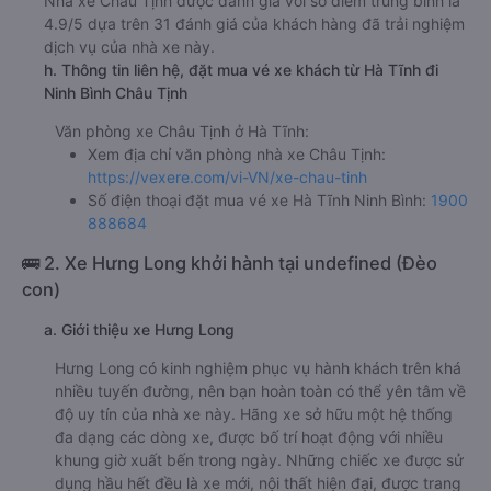
Nhà xe Châu Tịnh được đánh giá với số điểm trung bình là
4.9/5 dựa trên 31 đánh giá của khách hàng đã trải nghiệm
dịch vụ của nhà xe này.
h. Thông tin liên hệ, đặt mua vé xe khách từ Hà Tĩnh đi
Ninh Bình Châu Tịnh
Văn phòng xe Châu Tịnh ở Hà Tĩnh:
Xem địa chỉ văn phòng nhà xe Châu Tịnh:
https://vexere.com/vi-VN/xe-chau-tinh
Số điện thoại đặt mua vé xe Hà Tĩnh Ninh Bình:
1900
888684
🚌 2. Xe Hưng Long khởi hành tại undefined (Đèo
con)
a. Giới thiệu xe Hưng Long
Hưng Long có kinh nghiệm phục vụ hành khách trên khá
nhiều tuyến đường, nên bạn hoàn toàn có thể yên tâm về
độ uy tín của nhà xe này. Hãng xe sở hữu một hệ thống
đa dạng các dòng xe, được bố trí hoạt động với nhiều
khung giờ xuất bến trong ngày. Những chiếc xe được sử
dụng hầu hết đều là xe mới, nội thất hiện đại, được trang