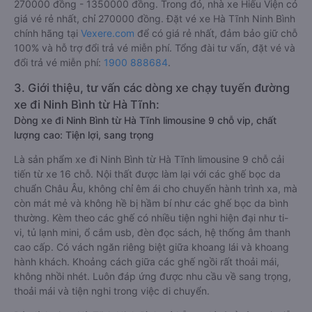
270000 đồng - 1350000 đồng. Trong đó, nhà xe Hiếu Viện có
giá vé rẻ nhất, chỉ 270000 đồng. Đặt vé xe Hà Tĩnh Ninh Bình
chính hãng tại
Vexere.com
để có giá rẻ nhất, đảm bảo giữ chỗ
100% và hỗ trợ đổi trả vé miễn phí. Tổng đài tư vấn, đặt vé và
đổi trả vé miễn phí:
1900 888684
.
3. Giới thiệu, tư vấn các dòng xe chạy tuyến đường
xe đi Ninh Bình từ Hà Tĩnh:
Dòng xe đi Ninh Bình từ Hà Tĩnh limousine 9 chỗ vip, chất
lượng cao: Tiện lợi, sang trọng
Là sản phẩm xe đi Ninh Bình từ Hà Tĩnh limousine 9 chỗ cải
tiến từ xe 16 chỗ. Nội thất được làm lại với các ghế bọc da
chuẩn Châu Âu, không chỉ êm ái cho chuyến hành trình xa, mà
còn mát mẻ và không hề bị hầm bí như các ghế bọc da bình
thường. Kèm theo các ghế có nhiều tiện nghi hiện đại như ti-
vi, tủ lạnh mini, ổ cắm usb, đèn đọc sách, hệ thống âm thanh
cao cấp. Có vách ngăn riêng biệt giữa khoang lái và khoang
hành khách. Khoảng cách giữa các ghế ngồi rất thoải mái,
không nhồi nhét. Luôn đáp ứng được nhu cầu về sang trọng,
thoải mái và tiện nghi trong việc di chuyển.