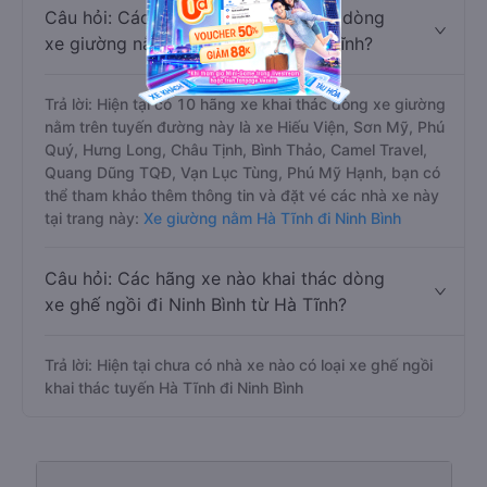
Câu hỏi: Các hãng xe nào khai thác dòng
xe giường nằm đi Ninh Bình từ Hà Tĩnh?
Trả lời: Hiện tại có 10 hãng xe khai thác dòng xe giường
nằm trên tuyến đường này là xe Hiếu Viện, Sơn Mỹ, Phú
Quý, Hưng Long, Châu Tịnh, Bình Thảo, Camel Travel,
Quang Dũng TQĐ, Vạn Lục Tùng, Phú Mỹ Hạnh, bạn có
thể tham khảo thêm thông tin và đặt vé các nhà xe này
tại trang này:
Xe giường nằm Hà Tĩnh đi Ninh Bình
Câu hỏi: Các hãng xe nào khai thác dòng
xe ghế ngồi đi Ninh Bình từ Hà Tĩnh?
Trả lời: Hiện tại chưa có nhà xe nào có loại xe ghế ngồi
khai thác tuyến Hà Tĩnh đi Ninh Bình