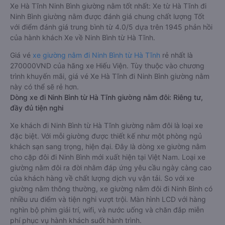
Xe Hà Tĩnh Ninh Bình giường nằm tốt nhất: Xe từ Hà Tĩnh đi
Ninh Bình giường nằm được đánh giá chung chất lượng Tốt
với điểm đánh giá trung bình từ 4.0/5 dựa trên 1945 phản hồi
của hành khách Xe về Ninh Bình từ Hà Tĩnh.
Giá vé
xe giường nằm đi Ninh Bình từ Hà Tĩnh
rẻ nhất là
270000VND của hãng xe Hiếu Viện. Tùy thuộc vào chương
trình khuyến mãi, giá vé Xe Hà Tĩnh đi Ninh Bình giường nằm
này có thể sẽ rẻ hơn.
Dòng xe đi Ninh Bình từ Hà Tĩnh giường nằm đôi: Riêng tư,
đầy đủ tiện nghi
Xe khách đi Ninh Bình từ Hà Tĩnh giường nằm đôi là loại xe
đặc biệt. Với mỗi giường được thiết kế như một phòng ngủ
khách sạn sang trọng, hiện đại. Đây là dòng xe giường nằm
cho cặp đôi đi Ninh Bình mới xuất hiện tại Việt Nam. Loại xe
giường nằm đôi ra đời nhằm đáp ứng yêu cầu ngày càng cao
của khách hàng về chất lượng dịch vụ vận tải. So với xe
giường nằm thông thường, xe giường nằm đôi đi Ninh Bình có
nhiều ưu điểm và tiện nghi vượt trội. Màn hình LCD với hàng
nghìn bộ phim giải trí, wifi, và nước uống và chăn đắp miễn
phí phục vụ hành khách suốt hành trình.