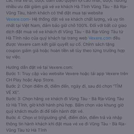
các nhà xe đi, được đảm bảo quyền lợi cao nhất, được hưởng
nhiều ưu đãi giảm giá vé xe khách Hà Tĩnh Vũng Tàu - Bà Rịa-
Vũng Tàu, hành khách có thể đặt mua tại website
Vexere.com
- Hệ thống đặt vé xe khách chất lượng, và uy tín
nhất tại Việt Nam, đảm bảo giữ chỗ 100%. Đối với bất cứ giao
dịch đặt mua vé xe khách đi Vũng Tàu - Bà Rịa-Vũng Tàu từ
Hà Tĩnh nào của quý khách tại trang web
Vexere.com
đều
được Vexere cam kết giải quyết sự cố. Chính sách tặng
coupon giảm giá hoặc hoàn tiền sẽ tùy theo từng trường hợp
sự việc.
Hướng dẫn đặt vé tại Vexere.com:
Bước 1: Truy cập vào website Vexere hoặc tải app Vexere trên
CH Play hoặc App Store.
Bước 2: Chọn điểm đi, điểm đến, ngày đi, sau đó chọn “TÌM
VÉ XE”.
Bước 3: Chọn hãng xe khách đi Vũng Tàu - Bà Rịa-Vũng Tàu
từ Hà Tĩnh, giờ khởi hành phù hợp. Bấm chọn vào khung giờ
quý khách muốn đi để tiến hành đặt vé.
Bước 4: Chọn vị trí/giường ghế, điểm đón, điểm trả và nhập
thông tin hành khách khi đặt mua vé xe đi Vũng Tàu - Bà Rịa-
Vũng Tàu từ Hà Tĩnh