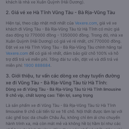
khách là nhà xe Xuân Quỳnh (Hải Dương).
2. Giá vé xe Hà Tĩnh Vũng Tàu - Bà Rịa-Vũng Tàu
Hiện tại, theo cập nhật mới nhất của
Vexere.com
, giá vé xe
khách đi Vũng Tàu - Bà Rịa-Vũng Tàu từ Hà Tĩnh có mức giá
dao động từ 770000 đồng - 1350000 đồng. Trong đó, nhà xe
Xuân Quỳnh (Hải Dương) có giá vé rẻ nhất, chỉ 770000 đồng.
Đặt vé xe Hà Tĩnh Vũng Tàu - Bà Rịa-Vũng Tàu chính hãng tại
Vexere.com
để có giá rẻ nhất, đảm bảo giữ chỗ 100% và hỗ
trợ đổi trả vé miễn phí. Tổng đài tư vấn, đặt vé và đổi trả vé
miễn phí:
1900 888684
.
3. Giới thiệu, tư vấn các dòng xe chạy tuyến đường
xe đi Vũng Tàu - Bà Rịa-Vũng Tàu từ Hà Tĩnh:
Dòng xe đi Vũng Tàu - Bà Rịa-Vũng Tàu từ Hà Tĩnh limousine
9 chỗ vip, chất lượng cao: Tiện lợi, sang trọng
Là sản phẩm xe đi Vũng Tàu - Bà Rịa-Vũng Tàu từ Hà Tĩnh
limousine 9 chỗ cải tiến từ xe 16 chỗ. Nội thất được làm lại với
các ghế bọc da chuẩn Châu Âu, không chỉ êm ái cho chuyến
hành trình xa, mà còn mát mẻ và không hề bị hầm bí như các