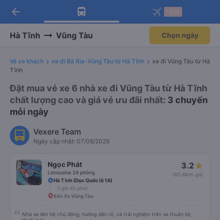
arrow_back
Tải app Vexere ngay!
Tải app Vexere
-30k
Mở app
Mở app
Nhận ưu đãi thành viên độc
-30k/ghế khi đặt vé máy bay qua
quyền
app
Hà Tĩnh
Vũng Tàu
Chọn ngày
Vé xe khách
xe đi Bà Rịa-Vũng Tàu từ Hà Tĩnh
xe đi Vũng Tàu từ Hà
Tĩnh
Đặt mua vé xe 6 nhà xe đi Vũng Tàu từ Hà Tĩnh
chất lượng cao và giá vé ưu đãi nhất
: 3 chuyến
mỗi ngày
Vexere Team
Ngày cập nhật: 07/08/2026
Ngọc Phát
3.2
Limousine 24 phòng
(60 đánh giá)
Hà Tĩnh (Dọc Quốc lộ 1A)
3 giờ 45 phút
Bến Xe Vũng Tàu
Nhà xe liên hệ chủ động, hướng dẫn rõ, và trải nghiệm trên xe thuận lợi,