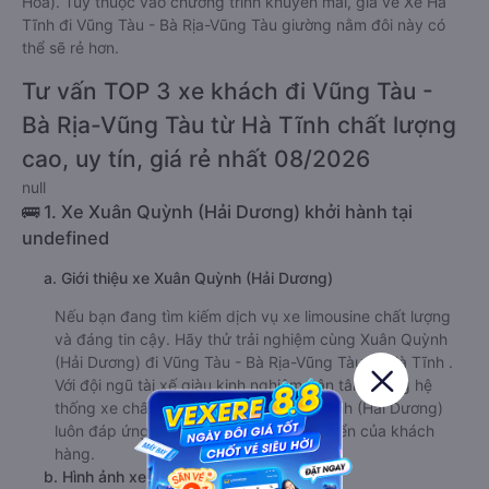
Hóa). Tùy thuộc vào chương trình khuyến mãi, giá vé Xe Hà
Tĩnh đi Vũng Tàu - Bà Rịa-Vũng Tàu giường nằm đôi này có
thể sẽ rẻ hơn.
Tư vấn TOP 3 xe khách đi Vũng Tàu -
Bà Rịa-Vũng Tàu từ Hà Tĩnh chất lượng
cao, uy tín, giá rẻ nhất 08/2026
null
🚌 1. Xe Xuân Quỳnh (Hải Dương) khởi hành tại
undefined
a. Giới thiệu xe Xuân Quỳnh (Hải Dương)
Nếu bạn đang tìm kiếm dịch vụ xe limousine chất lượng
và đáng tin cậy. Hãy thử trải nghiệm cùng Xuân Quỳnh
(Hải Dương) đi Vũng Tàu - Bà Rịa-Vũng Tàu từ Hà Tĩnh .
Với đội ngũ tài xế giàu kinh nghiệm, tận tâm, cùng hệ
thống xe chất lượng nhất, xe Xuân Quỳnh (Hải Dương)
luôn đáp ứng được mọi nhu cầu di chuyển của khách
hàng.
b. Hình ảnh xe Xuân Quỳnh (Hải Dương)