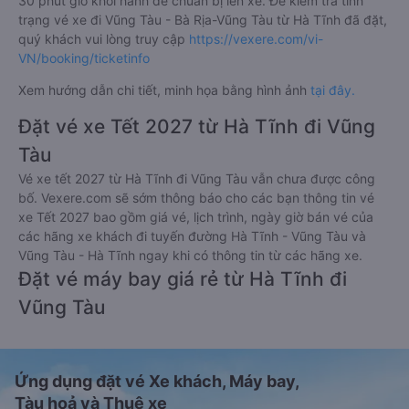
30 phút giờ khởi hành để chuẩn bị lên xe. Để kiểm tra tình
trạng vé xe đi Vũng Tàu - Bà Rịa-Vũng Tàu từ Hà Tĩnh đã đặt,
quý khách vui lòng truy cập
https://vexere.com/vi-
VN/booking/ticketinfo
Xem hướng dẫn chi tiết, minh họa bằng hình ảnh
tại đây.
Đặt vé xe Tết 2027 từ Hà Tĩnh đi Vũng
Tàu
Vé xe tết 2027 từ Hà Tĩnh đi Vũng Tàu vẫn chưa được công
bố. Vexere.com sẽ sớm thông báo cho các bạn thông tin vé
xe Tết 2027 bao gồm giá vé, lịch trình, ngày giờ bán vé của
các hãng xe khách đi tuyến đường Hà Tĩnh - Vũng Tàu và
Vũng Tàu - Hà Tĩnh ngay khi có thông tin từ các hãng xe.
Đặt vé máy bay giá rẻ từ Hà Tĩnh đi
Vũng Tàu
Ứng dụng đặt vé Xe khách, Máy bay,
Tàu hoả và Thuê xe