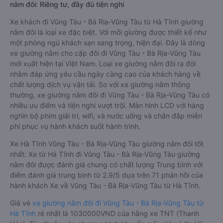
nằm đôi: Riêng tư, đầy đủ tiện nghi
Xe khách đi Vũng Tàu - Bà Rịa-Vũng Tàu từ Hà Tĩnh giường
nằm đôi là loại xe đặc biệt. Với mỗi giường được thiết kế như
một phòng ngủ khách sạn sang trọng, hiện đại. Đây là dòng
xe giường nằm cho cặp đôi đi Vũng Tàu - Bà Rịa-Vũng Tàu
mới xuất hiện tại Việt Nam. Loại xe giường nằm đôi ra đời
nhằm đáp ứng yêu cầu ngày càng cao của khách hàng về
chất lượng dịch vụ vận tải. So với xe giường nằm thông
thường, xe giường nằm đôi đi Vũng Tàu - Bà Rịa-Vũng Tàu có
nhiều ưu điểm và tiện nghi vượt trội. Màn hình LCD với hàng
nghìn bộ phim giải trí, wifi, và nước uống và chăn đắp miễn
phí phục vụ hành khách suốt hành trình.
Xe Hà Tĩnh Vũng Tàu - Bà Rịa-Vũng Tàu giường nằm đôi tốt
nhất: Xe từ Hà Tĩnh đi Vũng Tàu - Bà Rịa-Vũng Tàu giường
nằm đôi được đánh giá chung có chất lượng Trung bình với
điểm đánh giá trung bình từ 2.9/5 dựa trên 71 phản hồi của
hành khách Xe về Vũng Tàu - Bà Rịa-Vũng Tàu từ Hà Tĩnh.
Giá vé
xe giường nằm đôi đi Vũng Tàu - Bà Rịa-Vũng Tàu từ
Hà Tĩnh
rẻ nhất là 1030000VND của hãng xe TNT (Thanh