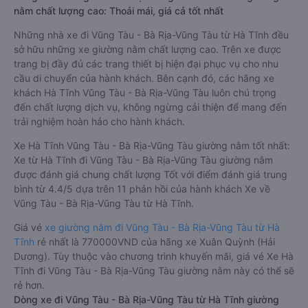
nằm chất lượng cao: Thoải mái, giá cả tốt nhất
Những nhà xe đi Vũng Tàu - Bà Rịa-Vũng Tàu từ Hà Tĩnh đều
sở hữu những xe giường nằm chất lượng cao. Trên xe được
trang bị đầy đủ các trang thiết bị hiện đại phục vụ cho nhu
cầu di chuyển của hành khách. Bên cạnh đó, các hãng xe
khách Hà Tĩnh Vũng Tàu - Bà Rịa-Vũng Tàu luôn chú trọng
đến chất lượng dịch vụ, không ngừng cải thiện để mang đến
trải nghiệm hoàn hảo cho hành khách.
Xe Hà Tĩnh Vũng Tàu - Bà Rịa-Vũng Tàu giường nằm tốt nhất:
Xe từ Hà Tĩnh đi Vũng Tàu - Bà Rịa-Vũng Tàu giường nằm
được đánh giá chung chất lượng Tốt với điểm đánh giá trung
bình từ 4.4/5 dựa trên 11 phản hồi của hành khách Xe về
Vũng Tàu - Bà Rịa-Vũng Tàu từ Hà Tĩnh.
Giá vé
xe giường nằm đi Vũng Tàu - Bà Rịa-Vũng Tàu từ Hà
Tĩnh
rẻ nhất là 770000VND của hãng xe Xuân Quỳnh (Hải
Dương). Tùy thuộc vào chương trình khuyến mãi, giá vé Xe Hà
Tĩnh đi Vũng Tàu - Bà Rịa-Vũng Tàu giường nằm này có thể sẽ
rẻ hơn.
Dòng xe đi Vũng Tàu - Bà Rịa-Vũng Tàu từ Hà Tĩnh giường