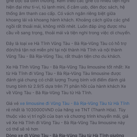
ghế bọc da bình thường. Kèm theo các ghế có nhiều tiện nghi
hiện đại như ti-vi, tủ lạnh mini, ổ cắm usb, đèn đọc sách, hệ
thống âm thanh cao cấp. Có vách ngăn riêng biệt giữa
khoang lái và khoang hành khách. Khoảng cách giữa các ghế
ngồi rất thoải mái, không nhồi nhét. Luôn đáp ứng được nhu
cầu về sang trọng, thoải mái và tiện nghi trong việc di chuyển.
Đây là loại xe Hà Tĩnh Vũng Tàu - Bà Rịa-Vũng Tàu có hỗ trợ
đón/trả tận nơi miễn phí tại nội thành Hà Tĩnh và nội thành
Vũng Tàu - Bà Rịa-Vũng Tàu, rất thuận tiện cho du khách.
Xe Hà Tĩnh Vũng Tàu - Bà Rịa-Vũng Tàu limousine tốt nhất: Xe
từ Hà Tĩnh đi Vũng Tàu - Bà Rịa-Vũng Tàu limousine được
đánh giá chung có chất lượng Trung bình với điểm đánh giá
trung bình từ 2.9/5 dựa trên 71 phản hồi của hành khách Xe
về Vũng Tàu - Bà Rịa-Vũng Tàu từ Hà Tĩnh.
Giá vé
xe limousine đi Vũng Tàu - Bà Rịa-Vũng Tàu từ Hà Tĩnh
rẻ nhất là 1030000VND của hãng xe TNT (Thanh Hóa). Tùy
thuộc vào vị trí ngồi của bạn và chương trình khuyến mãi, giá
vé Xe Hà Tĩnh đi Vũng Tàu - Bà Rịa-Vũng Tàu limousine này
có thể sẽ rẻ hơn
Dòng xe đi Vũng Tàu - Bà Rịa-Vũng Tàu từ Hà Tĩnh giường