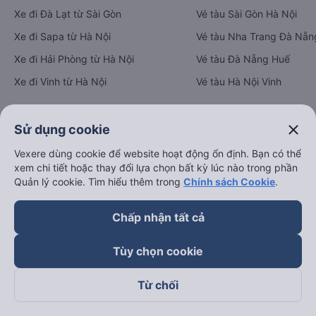
Xe đi Đà Lạt từ Sài Gòn
Vé tàu Sài Gòn Hà Nội
Xe đi Sapa từ Hà Nội
Vé tàu Nha Trang Đà Nẵn
Xe đi Hải Phòng từ Hà Nội
Vé tàu Đà Nẵng Huế
Xe đi Vinh từ Hà Nội
Vé tàu Hà Nội Vinh
close
Sử dụng cookie
Thuê xe
Vexere dùng cookie để website hoạt động ổn định. Bạn có thể
Hà Nội đi Ninh Bình
xem chi tiết hoặc thay đổi lựa chọn bất kỳ lúc nào trong phần
Hà Nội đi Hạ Long
Quản lý cookie. Tìm hiểu thêm trong
Chính sách Cookie
.
Hà Nội đi Sa Pa
Chấp nhận tất cả
Hà Nội đi Tam Đảo
Đà Nẵng đi Hội An
Tùy chọn cookie
Đà Nẵng đi Huế
Từ chối
Hải Phòng đi Hà Nội
Xem tất cả tuyến đường