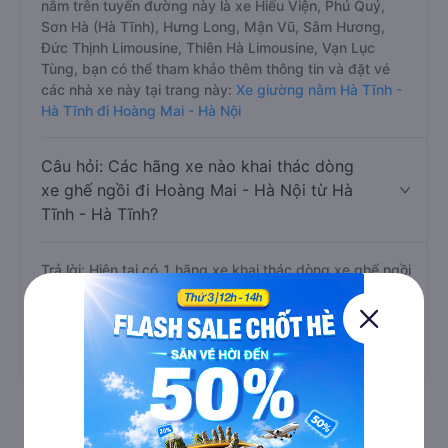
nằm trên tuyến đường này là xe Hiếu Viện, Phú Quý,
Sơn Hà (Hà Tĩnh), Hưng Long, Mận Vũ, Sâm Hương,
Đức Thịnh Limousine, Thiên Hà Limousine, Vạn Lục
Tùng, bạn có thể tham khảo thêm thông tin và đặt vé
các nhà xe này tại trang này:
Xe giường nằm Hà Tĩnh -
Hà Tĩnh đi Hoàng Mai - Hà Nội
Câu hỏi: Các hãng xe nào khai thác dòng
xe ghế ngồi đi Hoàng Mai - Hà Nội từ Hà
Tĩnh - Hà Tĩnh?
Trả lời: Hiện tại có 1 hãng xe khai thác dòng xe ghế ngồi
trên tuyến đường này là xe Anh Quốc Limousine (Hà
Tĩnh), bạn có thể tham khảo thêm thông tin và đặt vé
các nhà xe này tại trang này:
Xe ghế ngồi Hà Tĩnh - Hà
Tĩnh đi Hoàng Mai - Hà Nội