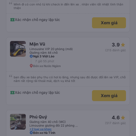
Mình đi có con nhỏ từ khi check in đến lên xe . nhân viên rất nhiệt tình thân
thiện
Xác nhận chỗ ngay lập tức
Xem giá
Mận Vũ
3.9
Limousine VIP 20 phòng (mới)
(215 đánh giá)
Giường nằm 44 chỗ
Ngã 3 Việt Lào
7 giờ 55 phút
Bến xe Nước Ngầm
ban đầu xe báo phụ thu có hơi lo lắng, nhưng sau đó được đổi lên xe VIP, chỗ
nằm rất rộng rãi thoải mái, dịch vụ khá tốt
Xác nhận chỗ ngay lập tức
Xem giá
Phú Quý
4.6
Giường nằm 40 chỗ (WC)
(517 đánh giá)
Limousine giường đôi 22 phòng (WC) (new)
+2 loại xe khác
Bến xe Hà Tĩnh