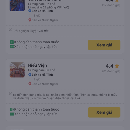
Giường nằm 32 chỗ
(12 đánh giá)
Limousine 22 phòng VIP (WC)
Bến xe Hà Tĩnh
8 giờ
Bến xe Nước Ngầm
Trải nghiệm Tuyệt vời ❤️🌺
Không cần thanh toán trước
Xem giá
Xác nhận chỗ ngay lập tức
star_rate
Hiếu Viện
4.4
Giường nằm 36 chỗ
(201 đánh giá)
Bến xe Hà Tĩnh
8 giờ
Bến xe Nước Ngầm
xe đến đón đúng giờ, lơ xe, nhân viên nhiệt tình. Trên xe mát, không bị mùi,
xe đi dễ chịu, có nvs và ổ sạc điện thoại. Quá ok
Không cần thanh toán trước
Xem giá
Xác nhận chỗ ngay lập tức