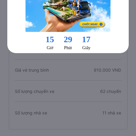
Thông tin tuyến đường Hà Tĩnh đi Hoàng Mai
Chiều dài tuyến đường
361 km
Thời gian di chuyển
7 giờ
Giá vé trung bình
910.000 VNĐ
Số lượng chuyến xe
62 chuyến
Số lượng nhà xe
11 nhà xe