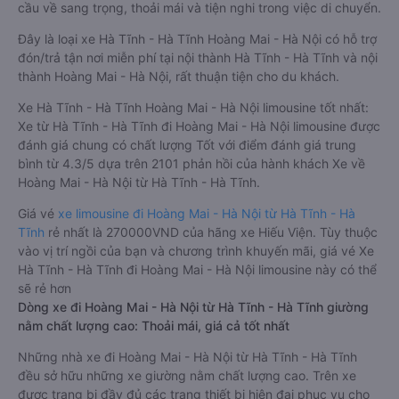
cầu về sang trọng, thoải mái và tiện nghi trong việc di chuyển.
Đây là loại xe Hà Tĩnh - Hà Tĩnh Hoàng Mai - Hà Nội có hỗ trợ
đón/trả tận nơi miễn phí tại nội thành Hà Tĩnh - Hà Tĩnh và nội
thành Hoàng Mai - Hà Nội, rất thuận tiện cho du khách.
Xe Hà Tĩnh - Hà Tĩnh Hoàng Mai - Hà Nội limousine tốt nhất:
Xe từ Hà Tĩnh - Hà Tĩnh đi Hoàng Mai - Hà Nội limousine được
đánh giá chung có chất lượng Tốt với điểm đánh giá trung
bình từ 4.3/5 dựa trên 2101 phản hồi của hành khách Xe về
Hoàng Mai - Hà Nội từ Hà Tĩnh - Hà Tĩnh.
Giá vé
xe limousine đi Hoàng Mai - Hà Nội từ Hà Tĩnh - Hà
Tĩnh
rẻ nhất là 270000VND của hãng xe Hiếu Viện. Tùy thuộc
vào vị trí ngồi của bạn và chương trình khuyến mãi, giá vé Xe
Hà Tĩnh - Hà Tĩnh đi Hoàng Mai - Hà Nội limousine này có thể
sẽ rẻ hơn
Dòng xe đi Hoàng Mai - Hà Nội từ Hà Tĩnh - Hà Tĩnh giường
nằm chất lượng cao: Thoải mái, giá cả tốt nhất
Những nhà xe đi Hoàng Mai - Hà Nội từ Hà Tĩnh - Hà Tĩnh
đều sở hữu những xe giường nằm chất lượng cao. Trên xe
được trang bị đầy đủ các trang thiết bị hiện đại phục vụ cho