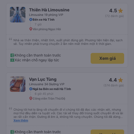
star_rate
Thiên Hà Limousine
4.5
Limousine 19 phòng VIP
(72 đánh giá)
Bến xe Hà Tĩnh
7 giờ
Văn phòng Ngọc Hồi
Nhà xe thân thiện, nhiệt tình, xuất phát đúng giờ. Phương tiện hiện đại, sạch
sẽ. Tuy nhiên phải trung chuyển 2 lần nên mất thêm một ít thời gian.
Không cần thanh toán trước
Xem giá
Xác nhận chỗ ngay lập tức
star_rate
Vạn Lục Tùng
4.4
Limousine 34 Giường VIP
(574 đánh giá)
Ngã ba Bến xe mới Hà Tĩnh
6 giờ 45 phút
Công viên Trần Thủ Độ
Chúng tôi hơi lo lắng về chuyến đi vì chúng tôi đã đọc các nhận xét, nhưng
mọi thứ đều diễn ra tuyệt vời. Các tài xế thay đổi trong suốt chuyến đi và lái
xe rất cẩn thận. Đường đi êm ả, không hề rung chuyển. Chúng tôi đã dừng
đủ số lần để đi vệ sinh và dừng lại để ăn tối. Nhìn chung, ghế ngồi có thể hơi
Xem thêm
ngắn đối với những người cao trên 180 cm nhưng đó không phải là vấn đề
lớn. Chúng tôi rất thích chuyến đi.
Không cần thanh toán trước