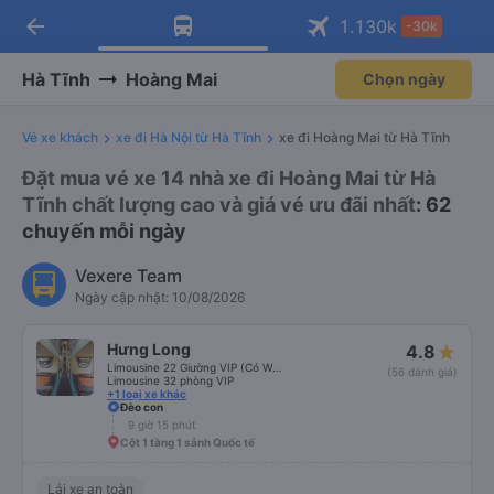
arrow_back
Tải app Vexere ngay!
Tải app Vexere
1.130
k
-30k
Mở app
Mở app
Nhận ưu đãi thành viên độc
-30k/ghế khi đặt vé máy bay qua
quyền
app
Hà Tĩnh
Hoàng Mai
Chọn ngày
Vé xe khách
xe đi Hà Nội từ Hà Tĩnh
xe đi Hoàng Mai từ Hà Tĩnh
Đặt mua vé xe 14 nhà xe đi Hoàng Mai từ Hà
Tĩnh chất lượng cao và giá vé ưu đãi nhất
: 62
chuyến mỗi ngày
Vexere Team
Ngày cập nhật: 10/08/2026
Hưng Long
4.8
Limousine 22 Giường VIP (Có WC)
(56 đánh giá)
Limousine 32 phòng VIP
+1 loại xe khác
Đèo con
9 giờ 15 phút
Cột 1 tầng 1 sảnh Quốc tế
Lái xe an toàn