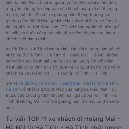
hiện tại Việt Nam. Loại xe giường nằm đôi ra đời nhằm đáp
ứng yêu cầu ngày càng cao của khách hàng về chất lượng
dịch vụ vận tải. So với xe giường nằm thông thường, xe
giường nằm đôi đi Hoàng Mai - Hà Nội có nhiều ưu điểm và
tiện nghi vượt trội. Màn hình LCD với hàng nghìn bộ phim giải
trí, wifi, và nước uống và chăn đắp miễn phí phục vụ hành
khách suốt hành trình.
Xe Hà Tĩnh - Hà Tĩnh Hoàng Mai - Hà Nội giường nằm đôi tốt
nhất: Xe từ Hà Tĩnh - Hà Tĩnh đi Hoàng Mai - Hà Nội giường
nằm đôi được đánh giá chung có chất lượng Tốt với điểm
đánh giá trung bình từ 4.1/5 dựa trên 852 phản hồi của hành
khách Xe về Hoàng Mai - Hà Nội từ Hà Tĩnh - Hà Tĩnh.
Giá vé
xe giường nằm đôi đi Hoàng Mai - Hà Nội từ Hà Tĩnh -
Hà Tĩnh
rẻ nhất là 270000VND của hãng xe Hiếu Viện. Tùy
thuộc vào chương trình khuyến mãi, giá vé Xe Hà Tĩnh - Hà
Tĩnh đi Hoàng Mai - Hà Nội giường nằm đôi này có thể sẽ rẻ
hơn.
Tư vấn TOP 11 xe khách đi Hoàng Mai -
Hà Nội từ Hà Tĩnh - Hà Tĩnh chất lượng