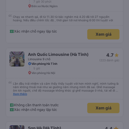
7 giờ 30 phút
Bến xe Nước Ngầm
Chạy xe nhanh qá, đi từ 11.30 từ bắc nghèn mà 4.20 đã tới 27 nguyễn
hoàng. Nếu điều chỉnh tốc độ , thời gian tới nơi khoảng 6:00 thì tuyệt vời
Xác nhận chỗ ngay lập tức
Xem giá
Anh Quốc Limousine (Hà Tĩnh)
4.7
Limousine 9 chỗ
(223 đánh giá)
Văn phòng Hà Tĩnh
5 giờ
Văn phòng Hà Nội
Lần đầu trải nhiệm và cảm thấy thấy tuyệt vời hơn mình nghĩ, mình tưởng là
nằm không thoải mái như xe giường nằm nhưng mình đã sai. Ghế massage
ôm kín người, chế độ massage không khác gì ghế massage ở nhà, tài xế đi an
toàn cẩn thận nên dù ngồi ghế cuối mà mình cũng không thấy say xe. Đúng
Xem thêm
là một chuyến đi tuyệt vời, tự hứa mình sẽ là khách quen của nhà xe này
cho những chuyến đi tiếp theo
Không cần thanh toán trước
Xem giá
Xác nhận chỗ ngay lập tức
star_rate
Sơn Hà (Hà Tĩnh)
4.4