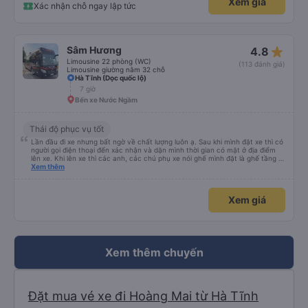
Xem giá
Xác nhận chỗ ngay lập tức
star_rate
Sâm Hương
4.8
Limousine 22 phòng (WC)
(113 đánh giá)
Limousine giường nằm 32 chỗ
Hà Tĩnh (Dọc quốc lộ)
7 giờ
Bến xe Nước Ngầm
Thái độ phục vụ tốt
Lần đầu đi xe nhưng bất ngờ về chất lượng luôn ạ. Sau khi mình đặt xe thì có
người gọi điện thoại đến xác nhận và dặn mình thời gian có mặt ở địa điểm
lên xe. Khi lên xe thì các anh, các chú phụ xe nói ghế mình đặt là ghế tầng 2
(do mình đặt nhầm), nhưng mn vẫn cho mình nằm tầng 1. Đêm đang ngủ thì
Xem thêm
anh kia hốt hoảng lay dậy, mình làm rơi điện thoại xuống sàn, ngay giữa lối đi,
huhu. Anh đó nhắc mình cất kĩ điện thoại vào trong, may mắn thật. Nói
chung thái độ và tính cách của nhân viên rất tốt, xe thì xịn, có rèm che cả 2
Xem giá
bên, có màn hình tivi, khăn ướt, nước khoáng, mình lên xe ngồi tẩy trang,
skin care rồi ngủ ngon lành. Đặc biệt là giường nằm cực kì dài, mình cao
1m61 nhưng vẫn dư rất nhiều chỗ, không bị gập chân khó chịu như những xe
khác, nói chung là rất ưng ý, rất thích. Mình đặt vé thấy hiện là giá ưu đãi
mừng khai trương nên rất rẻ, và tiện nữa, không phải di chuyển nhiều như đi
máy bay, chỉ lên xe rồi ngủ đến sáng là đến nhà luôn. hehe Cám ơn
vexere.com và nhà xe Sâm Hương. (Mình không phải seeding đâu nha :v)
Xem thêm chuyến
Đặt mua vé xe đi Hoàng Mai từ Hà Tĩnh