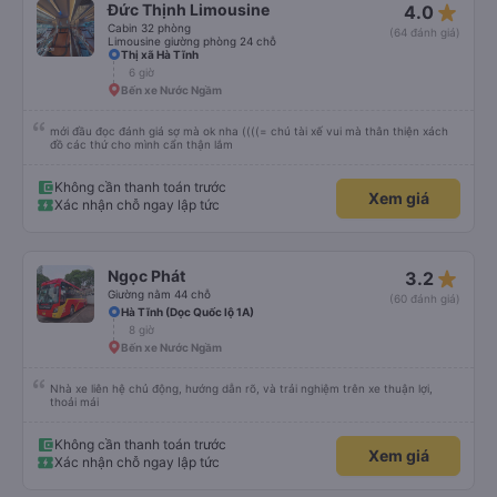
star_rate
Đức Thịnh Limousine
4.0
Cabin 32 phòng
(64 đánh giá)
Limousine giường phòng 24 chỗ
Thị xã Hà Tĩnh
6 giờ
Bến xe Nước Ngầm
mới đầu đọc đánh giá sợ mà ok nha ((((= chú tài xế vui mà thân thiện xách
đồ các thứ cho mình cẩn thận lắm
Không cần thanh toán trước
Xem giá
Xác nhận chỗ ngay lập tức
star_rate
Ngọc Phát
3.2
Giường nằm 44 chỗ
(60 đánh giá)
Hà Tĩnh (Dọc Quốc lộ 1A)
8 giờ
Bến xe Nước Ngầm
Nhà xe liên hệ chủ động, hướng dẫn rõ, và trải nghiệm trên xe thuận lợi,
thoải mái
Không cần thanh toán trước
Xem giá
Xác nhận chỗ ngay lập tức