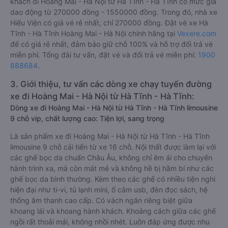
khách đi Hoàng Mai - Hà Nội từ Hà Tĩnh - Hà Tĩnh có mức giá
dao động từ 270000 đồng - 1550000 đồng. Trong đó, nhà xe
Hiếu Viện có giá vé rẻ nhất, chỉ 270000 đồng. Đặt vé xe Hà
Tĩnh - Hà Tĩnh Hoàng Mai - Hà Nội chính hãng tại
Vexere.com
để có giá rẻ nhất, đảm bảo giữ chỗ 100% và hỗ trợ đổi trả vé
miễn phí. Tổng đài tư vấn, đặt vé và đổi trả vé miễn phí:
1900
888684
.
3. Giới thiệu, tư vấn các dòng xe chạy tuyến đường
xe đi Hoàng Mai - Hà Nội từ Hà Tĩnh - Hà Tĩnh:
Dòng xe đi Hoàng Mai - Hà Nội từ Hà Tĩnh - Hà Tĩnh limousine
9 chỗ vip, chất lượng cao: Tiện lợi, sang trọng
Là sản phẩm xe đi Hoàng Mai - Hà Nội từ Hà Tĩnh - Hà Tĩnh
limousine 9 chỗ cải tiến từ xe 16 chỗ. Nội thất được làm lại với
các ghế bọc da chuẩn Châu Âu, không chỉ êm ái cho chuyến
hành trình xa, mà còn mát mẻ và không hề bị hầm bí như các
ghế bọc da bình thường. Kèm theo các ghế có nhiều tiện nghi
hiện đại như ti-vi, tủ lạnh mini, ổ cắm usb, đèn đọc sách, hệ
thống âm thanh cao cấp. Có vách ngăn riêng biệt giữa
khoang lái và khoang hành khách. Khoảng cách giữa các ghế
ngồi rất thoải mái, không nhồi nhét. Luôn đáp ứng được nhu