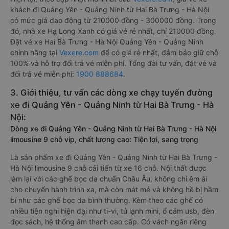
khách đi Quảng Yên - Quảng Ninh từ Hai Bà Trưng - Hà Nội
có mức giá dao động từ 210000 đồng - 300000 đồng. Trong
đó, nhà xe Hạ Long Xanh có giá vé rẻ nhất, chỉ 210000 đồng.
Đặt vé xe Hai Bà Trưng - Hà Nội Quảng Yên - Quảng Ninh
chính hãng tại
Vexere.com
để có giá rẻ nhất, đảm bảo giữ chỗ
100% và hỗ trợ đổi trả vé miễn phí. Tổng đài tư vấn, đặt vé và
đổi trả vé miễn phí:
1900 888684
.
3. Giới thiệu, tư vấn các dòng xe chạy tuyến đường
xe đi Quảng Yên - Quảng Ninh từ Hai Bà Trưng - Hà
Nội:
Dòng xe đi Quảng Yên - Quảng Ninh từ Hai Bà Trưng - Hà Nội
limousine 9 chỗ vip, chất lượng cao: Tiện lợi, sang trọng
Là sản phẩm xe đi Quảng Yên - Quảng Ninh từ Hai Bà Trưng -
Hà Nội limousine 9 chỗ cải tiến từ xe 16 chỗ. Nội thất được
làm lại với các ghế bọc da chuẩn Châu Âu, không chỉ êm ái
cho chuyến hành trình xa, mà còn mát mẻ và không hề bị hầm
bí như các ghế bọc da bình thường. Kèm theo các ghế có
nhiều tiện nghi hiện đại như ti-vi, tủ lạnh mini, ổ cắm usb, đèn
đọc sách, hệ thống âm thanh cao cấp. Có vách ngăn riêng