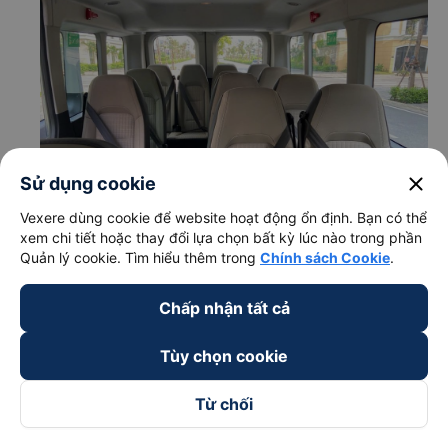
close
Sử dụng cookie
Vexere dùng cookie để website hoạt động ổn định. Bạn có thể
xem chi tiết hoặc thay đổi lựa chọn bất kỳ lúc nào trong phần
Quản lý cookie. Tìm hiểu thêm trong
Chính sách Cookie
.
Chấp nhận tất cả
c. Lộ trình, giờ khởi hành và giờ kết thúc của xe khách Hạ
Long Xanh
Tùy chọn cookie
Giờ xuất phát ở Hai Bà Trưng - Hà Nội: 07:00, 08:00,
09:00, 10:00, 11:00, 12:00, 13:00, 14:00, 15:00,
Từ chối
16:00
Giờ đến nơi ở Quảng Yên - Quảng Ninh: 10:00, 11:00,