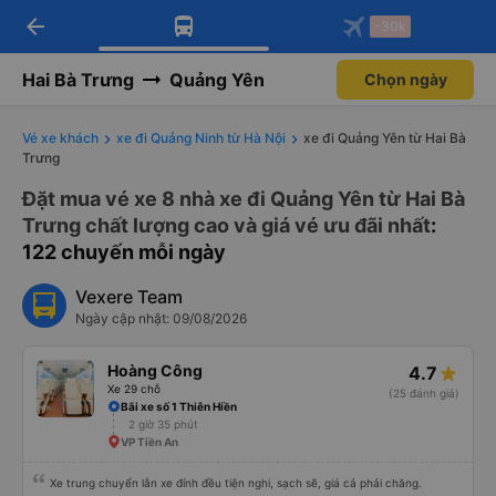
arrow_back
Tải app Vexere ngay!
Tải app Vexere
-30k
Mở app
Mở app
Nhận ưu đãi thành viên độc
-30k/ghế khi đặt vé máy bay qua
quyền
app
Hai Bà Trưng
Quảng Yên
Chọn ngày
Vé xe khách
xe đi Quảng Ninh từ Hà Nội
xe đi Quảng Yên từ Hai Bà
Trưng
Đặt mua vé xe 8 nhà xe đi Quảng Yên từ Hai Bà
Trưng chất lượng cao và giá vé ưu đãi nhất
:
122 chuyến mỗi ngày
Vexere Team
Ngày cập nhật: 09/08/2026
Hoàng Công
4.7
Xe 29 chỗ
(25 đánh giá)
Bãi xe số 1 Thiên Hiền
2 giờ 35 phút
VP Tiền An
Xe trung chuyển lẫn xe đính đều tiện nghi, sạch sẽ, giá cả phải chăng.