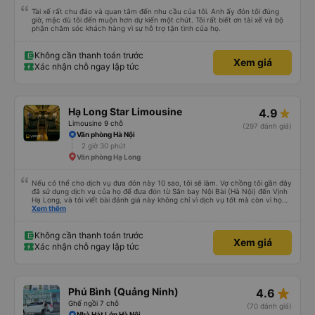
Tài xế rất chu đáo và quan tâm đến nhu cầu của tôi. Anh ấy đón tôi đúng
giờ, mặc dù tôi đến muộn hơn dự kiến ​​một chút. Tôi rất biết ơn tài xế và bộ
phận chăm sóc khách hàng vì sự hỗ trợ tận tình của họ.
Không cần thanh toán trước
Xem giá
Xác nhận chỗ ngay lập tức
Hạ Long Star Limousine
4.9
Limousine 9 chỗ
(297 đánh giá)
Văn phòng Hà Nội
2 giờ 30 phút
Văn phòng Hạ Long
Nếu có thể cho dịch vụ đưa đón này 10 sao, tôi sẽ làm. Vợ chồng tôi gần đây
đã sử dụng dịch vụ của họ để đưa đón từ Sân bay Nội Bài (Hà Nội) đến Vịnh
Hạ Long, và tôi viết bài đánh giá này không chỉ vì dịch vụ tốt mà còn vì họ
thực sự là những anh hùng. Chuyến bay của chúng tôi bị hoãn nghiêm trọng,
Xem thêm
và mặc dù đã cố gắng hết sức để liên lạc, chúng tôi vẫn đến sân bay muộn
hơn hai tiếng. Chúng tôi căng thẳng, kiệt sức và hoàn toàn nghĩ rằng mình
sẽ lỡ chuyến xe đã đặt trước, có khả năng gây nguy hiểm cho toàn bộ
Không cần thanh toán trước
Xem giá
chuyến du ngoạn Vịnh Hạ Long của chúng tôi vào ngày hôm sau. Thật ngạc
Xác nhận chỗ ngay lập tức
nhiên, tài xế vẫn ở đó, kiên nhẫn chờ đợi chúng tôi. Anh ấy bình tĩnh giúp
chúng tôi mang hành lý và đưa chúng tôi lên một chiếc xe rất thoải mái,
sạch sẽ và có máy lạnh. Chuyến đi diễn ra suôn sẻ và an toàn. Nhưng điều
thực sự làm nên sự khác biệt của công ty này chính là dịch vụ khách hàng
tuyệt vời và sự thấu hiểu. Họ đã nỗ lực hết mình (theo đúng nghĩa đen!) để
star_rate
Phú Bình (Quảng Ninh)
4.6
đảm bảo kỳ nghỉ của chúng tôi không bị hủy hoại. Rất, rất đáng để giới thiệu!
Ghế ngồi 7 chỗ
(70 đánh giá)
Nhà Hát Lớn Hà Nội