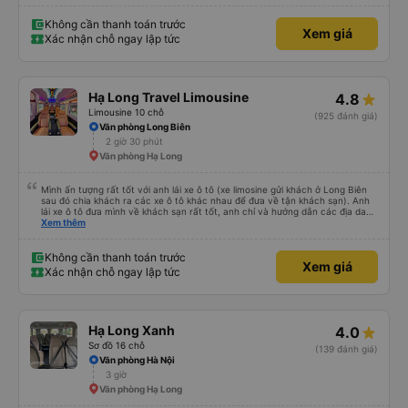
Không cần thanh toán trước
Xem giá
Xác nhận chỗ ngay lập tức
Hạ Long Travel Limousine
4.8
Limousine 10 chỗ
(925 đánh giá)
Văn phòng Long Biên
2 giờ 30 phút
Văn phòng Hạ Long
Mình ấn tượng rất tốt với anh lái xe ô tô (xe limosine gửi khách ở Long Biên
sau đó chia khách ra các xe ô tô khác nhau để đưa về tận khách sạn). Anh
lái xe ô tô đưa mình về khách sạn rất tốt, anh chỉ và hướng dẫn các địa danh
các món ăn nổi tiếng ở Hà Nội, mình để ý khi anh trả khách thì anh luôn
Xem thêm
xuống xe và mở cửa xe cho khách (tiểu tiết nhưng chứng tỏ thái độ phục vụ
rất tốt). Mẹ mình rất thích anh lái xe này vì anh có chia sẻ với mẹ mình về
những quan điểm sống rất ấn tượng. Mình không xin tên của anh chỉ biết anh
Không cần thanh toán trước
Xem giá
ở Ninh Bình thôi. Rất mong lần sau được anh lái xe tiếp và anh có nhiều
Xác nhận chỗ ngay lập tức
chuyến xe hơn để nhiều người biết đến anh hơn.
Hạ Long Xanh
4.0
Sơ đồ 16 chỗ
(139 đánh giá)
Văn phòng Hà Nội
3 giờ
Văn phòng Hạ Long