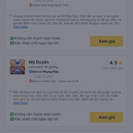
4 giờ 25 phút
Chân Cầu Vượt Suối Tiên
Chúng tôi khởi hành từ Đà Lạt và đi Châu Đức. Việc lên xe buýt vì là người
nước ngoài nên phức tạp hơn chúng tôi tưởng. Nhưng phụ xe đã gọi điện và
gửi địa điểm cho chúng tôi. Sau đó, anh ấy đích thân đi giúp chúng tôi. Đó là
lần đầu tiên đi xe giường nằm với hai đứa trẻ nhỏ khá thú vị. Chúng tôi không
Xem thêm
chắc chắn khi nào xe sẽ dừng lại để nghỉ hoặc ăn uống. Tôi rất ngạc nhiên
khi xe dừng lại lúc nửa đêm ở Cần Thơ và mọi người xuống xe ăn. Khi đến
điểm dừng, họ đánh thức chúng tôi dậy và đảm bảo chúng tôi đã sẵn sàng.
Không cần thanh toán trước
Xem giá
Nhìn chung, đó là một trải nghiệm tốt. Mỗi giường đều có gối và chăn, và đủ
Xác nhận chỗ ngay lập tức
chỗ cho 1 người lớn và 1 trẻ em nằm thoải mái.
Mỹ Duyên
4.5
Limousine 34 giường
(452 đánh giá)
Bến xe Phụng Hiệp
4 giờ 30 phút
Bến xe Miền Tây - Quầy vé số 16
Rất hài lòng với dịch vụ của nhà xe Mỹ Duyên. Xe sạch sẽ, đúng giờ, giường
nằm thoải mái, chạy êm và an toàn. Đặc biệt, đội ngũ nhân viên rất nhiệt
tình, lịch sự và luôn hỗ trợ hành khách chu đáo. Mình rất ấn tượng các
anh/chị nhân viên trung chuyển ở Mỹ Luông. Mọi người rất thân thiện, đón
Xem thêm
trả đúng nơi, hỗ trợ hành lý tận tình và luôn vui vẻ với khách. Nhân viên tại
nhà xe Mỹ Luông cũng rất nhiệt tình, chu đáo, hướng dẫn rõ ràng và tạo
cảm giác rất yên tâm khi di chuyển. Chắc chắn sẽ tiếp tục lựa chọn nhà xe
Không cần thanh toán trước
Xem giá
Mỹ Duyên trong những chuyến đi sắp tới. Cảm ơn nhà xe và đội ngũ nhân
Xác nhận chỗ ngay lập tức
viên đã mang đến một chuyến đi thật thoải mái!