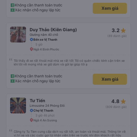
Không cần thanh toán trước
Xem giá
Xác nhận chỗ ngay lập tức
star_rate
Duy Thảo (Kiên Giang)
3.2
Giường nằm 40 chỗ
(89 đánh giá)
Bến xe Vị Thanh
5 giờ
Ngã 4 Bình Phước
Tôi thấy đi xe rất thoải mái nhà xe rất tốt Tôi có quên chiếc kính cận trên xe
khi tôi về mong nhà xe giữ dùm và gửi lại giúp tôi ạ
Không cần thanh toán trước
Xem giá
Xác nhận chỗ ngay lập tức
star_rate
Tư Tiến
4.8
Limousine 24 Phòng Đôi
(809 đánh giá)
Chợ Vị Thanh
3 giờ 46 phút
Ngã 4 An Sương
Công ty Tu Tien cung cấp dịch vụ rất tốt, an toàn và thoải mái. Thông tin về
vị trí xe và các cuộc gọi từ nhân viên trên xe trước khi đón khách rất hữu