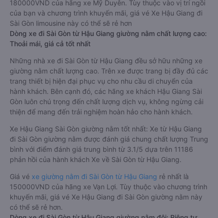
180000VND của hãng xe Mỹ Duyên. Tùy thuộc vào vị trí ngồi
của bạn và chương trình khuyến mãi, giá vé Xe Hậu Giang đi
Sài Gòn limousine này có thể sẽ rẻ hơn
Dòng xe đi Sài Gòn từ Hậu Giang giường nằm chất lượng cao:
Thoải mái, giá cả tốt nhất
Những nhà xe đi Sài Gòn từ Hậu Giang đều sở hữu những xe
giường nằm chất lượng cao. Trên xe được trang bị đầy đủ các
trang thiết bị hiện đại phục vụ cho nhu cầu di chuyển của
hành khách. Bên cạnh đó, các hãng xe khách Hậu Giang Sài
Gòn luôn chú trọng đến chất lượng dịch vụ, không ngừng cải
thiện để mang đến trải nghiệm hoàn hảo cho hành khách.
Xe Hậu Giang Sài Gòn giường nằm tốt nhất: Xe từ Hậu Giang
đi Sài Gòn giường nằm được đánh giá chung chất lượng Trung
bình với điểm đánh giá trung bình từ 3.1/5 dựa trên 11186
phản hồi của hành khách Xe về Sài Gòn từ Hậu Giang.
Giá vé
xe giường nằm đi Sài Gòn từ Hậu Giang
rẻ nhất là
150000VND của hãng xe Vạn Lợi. Tùy thuộc vào chương trình
khuyến mãi, giá vé Xe Hậu Giang đi Sài Gòn giường nằm này
có thể sẽ rẻ hơn.
Dòng xe đi Sài Gòn từ Hậu Giang giường nằm đôi: Riêng tư,