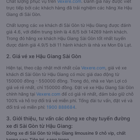
Chất lượng phục vụ trên
Vexere.com
. Đánh giá này được viết
trực tiếp bởi các khách hàng đã trải nghiệm các hãng Xe Hậu
Giang đi Sài Gòn.
Chất lượng các xe khách đi Sài Gòn từ Hậu Giang được đánh
giá 4.6, với điểm trung bình là 4.6/5 bởi 14269 hành khách.
Trong đó hãng xe khách Hậu Giang Sài Gòn tốt nhất tuyến
được đánh giá 4.9/5 bởi 11 hành khách là nhà xe Mon Đà Lạt.
2. Giá vé xe Hậu Giang Sài Gòn
Hiện tại, theo cập nhật mới nhất của
Vexere.com
, giá vé xe
khách đi Sài Gòn từ Hậu Giang có mức giá dao động từ
150000 đồng - 550000 đồng. Trong đó, nhà xe Vạn Lợi có
giá vé rẻ nhất, chỉ 150000 đồng. Đặt vé xe Hậu Giang Sài Gòn
chính hãng tại
Vexere.com
để có giá rẻ nhất, đảm bảo giữ chỗ
100% và hỗ trợ đổi trả vé miễn phí. Tổng đài tư vấn, đặt vé và
đổi trả vé miễn phí:
1900 888684
.
3. Giới thiệu, tư vấn các dòng xe chạy tuyến đường
xe đi Sài Gòn từ Hậu Giang:
Dòng xe đi Sài Gòn từ Hậu Giang limousine 9 chỗ vip, chất
lượng cao: Tiện lợi, sang trọng