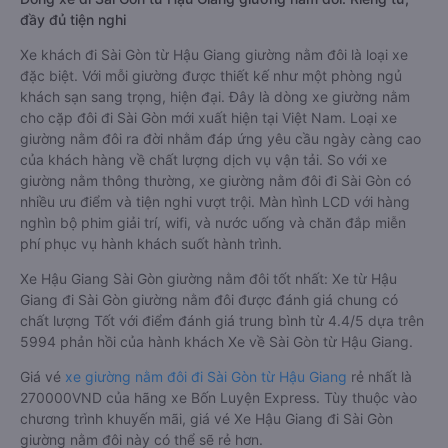
đầy đủ tiện nghi
Xe khách đi Sài Gòn từ Hậu Giang giường nằm đôi là loại xe
đặc biệt. Với mỗi giường được thiết kế như một phòng ngủ
khách sạn sang trọng, hiện đại. Đây là dòng xe giường nằm
cho cặp đôi đi Sài Gòn mới xuất hiện tại Việt Nam. Loại xe
giường nằm đôi ra đời nhằm đáp ứng yêu cầu ngày càng cao
của khách hàng về chất lượng dịch vụ vận tải. So với xe
giường nằm thông thường, xe giường nằm đôi đi Sài Gòn có
nhiều ưu điểm và tiện nghi vượt trội. Màn hình LCD với hàng
nghìn bộ phim giải trí, wifi, và nước uống và chăn đắp miễn
phí phục vụ hành khách suốt hành trình.
Xe Hậu Giang Sài Gòn giường nằm đôi tốt nhất: Xe từ Hậu
Giang đi Sài Gòn giường nằm đôi được đánh giá chung có
chất lượng Tốt với điểm đánh giá trung bình từ 4.4/5 dựa trên
5994 phản hồi của hành khách Xe về Sài Gòn từ Hậu Giang.
Giá vé
xe giường nằm đôi đi Sài Gòn từ Hậu Giang
rẻ nhất là
270000VND của hãng xe Bốn Luyện Express. Tùy thuộc vào
chương trình khuyến mãi, giá vé Xe Hậu Giang đi Sài Gòn
giường nằm đôi này có thể sẽ rẻ hơn.