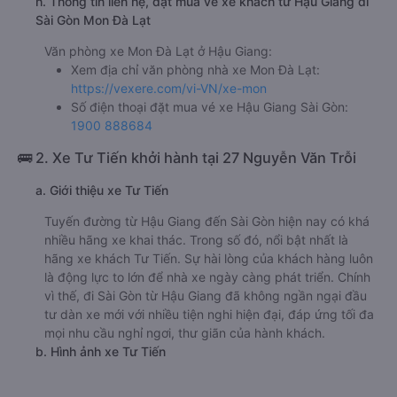
h. Thông tin liên hệ, đặt mua vé xe khách từ Hậu Giang đi
Sài Gòn Mon Đà Lạt
Văn phòng xe Mon Đà Lạt ở Hậu Giang:
Xem địa chỉ văn phòng nhà xe Mon Đà Lạt:
https://vexere.com/vi-VN/xe-mon
Số điện thoại đặt mua vé xe Hậu Giang Sài Gòn:
1900 888684
🚌 2. Xe Tư Tiến khởi hành tại 27 Nguyễn Văn Trỗi
a. Giới thiệu xe Tư Tiến
Tuyến đường từ Hậu Giang đến Sài Gòn hiện nay có khá
nhiều hãng xe khai thác. Trong số đó, nổi bật nhất là
hãng xe khách Tư Tiến. Sự hài lòng của khách hàng luôn
là động lực to lớn để nhà xe ngày càng phát triển. Chính
vì thế, đi Sài Gòn từ Hậu Giang đã không ngần ngại đầu
tư dàn xe mới với nhiều tiện nghi hiện đại, đáp ứng tối đa
mọi nhu cầu nghỉ ngơi, thư giãn của hành khách.
b. Hình ảnh xe Tư Tiến