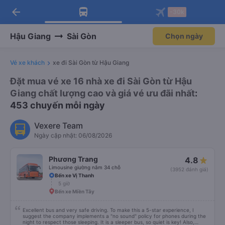
arrow_back
Tải app Vexere ngay!
Tải app Vexere
-30k
Mở app
Mở app
Nhận ưu đãi thành viên độc
-30k/ghế khi đặt vé máy bay qua
quyền
app
Hậu Giang
Sài Gòn
Chọn ngày
Vé xe khách
xe đi Sài Gòn từ Hậu Giang
Đặt mua vé xe 16 nhà xe đi Sài Gòn từ Hậu
Giang chất lượng cao và giá vé ưu đãi nhất
:
453 chuyến mỗi ngày
Vexere Team
Ngày cập nhật: 06/08/2026
Phương Trang
4.8
Limousine giường nằm 34 chỗ
(3952 đánh giá)
Bến xe Vị Thanh
5 giờ
Bến xe Miền Tây
Excellent bus and very safe driving. To make this a 5-star experience, I
suggest the company implements a "no sound" policy for phones during the
night to respect those sleeping. It is a sleeper bus, so quiet is key! Also,