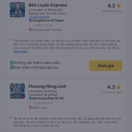
star_rate
Bốn Luyện Express
4.2
Limousine 24 Phòng Đôi
(543 đánh giá)
Giường nằm 34 chỗ Luxury
+1 loại xe khác
Cổng Bến xe Vị Thanh
4 giờ 10 phút
Chợ đầu mối Thủ Đức
Trải nghiệm tốt Nhân viên vui vẻ lịch sự và thân thiện Giờ đến có trễ hơn dự
định 1h, vì xe phải dừng nhiều và lên xuống hàng hóa và rước hành khách,
nói chung là tối thấy yên tâm khi sử dụng dịch vụ của nhà xe này, và sẽ ủng
hộ và giới thiệu cho người thân sử dụng dịch vụ của nhà xe này
Xem thêm
Không cần thanh toán trước
Xem giá
Xác nhận chỗ ngay lập tức
star_rate
Phương Hồng Linh
4.3
Limousine 24 phòng
(712 đánh giá)
Limousine 36 phòng
Hậu Giang (Dọc QL1A)
4 giờ 20 phút
Ngã Tư Ga
Tài xế và lơ xe dễ thương, mình kẹt xe nhưng vẫn cố gắng đợi để mình ko trễ
chuyến, rất nhẹ nhàng và lịch sự. Xe sạch sẽ, thoáng mát, mền thơm tho.
Rất hài lòng trong chuyến đi này