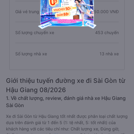
Giá vé trung bình
350.000 VNĐ
Số lượng chuyến xe
453 chuyến
Số lượng nhà xe
13 nhà xe
Giới thiệu tuyến đường xe đi Sài Gòn từ
Hậu Giang 08/2026
1. Về chất lượng, review, đánh giá nhà xe Hậu Giang
Sài Gòn
Xe đi Sài Gòn từ Hậu Giang tốt nhất được phân loại chất lượng
dựa trên đánh giá từ 1 đến 5 (1: tệ nhất, 5: tốt nhất) của
khách hàng với các tiêu chí như: Chất lượng xe, Đúng giờ,