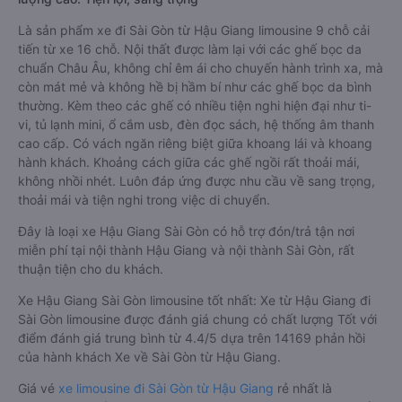
Là sản phẩm xe đi Sài Gòn từ Hậu Giang limousine 9 chỗ cải
tiến từ xe 16 chỗ. Nội thất được làm lại với các ghế bọc da
chuẩn Châu Âu, không chỉ êm ái cho chuyến hành trình xa, mà
còn mát mẻ và không hề bị hầm bí như các ghế bọc da bình
thường. Kèm theo các ghế có nhiều tiện nghi hiện đại như ti-
vi, tủ lạnh mini, ổ cắm usb, đèn đọc sách, hệ thống âm thanh
cao cấp. Có vách ngăn riêng biệt giữa khoang lái và khoang
hành khách. Khoảng cách giữa các ghế ngồi rất thoải mái,
không nhồi nhét. Luôn đáp ứng được nhu cầu về sang trọng,
thoải mái và tiện nghi trong việc di chuyển.
Đây là loại xe Hậu Giang Sài Gòn có hỗ trợ đón/trả tận nơi
miễn phí tại nội thành Hậu Giang và nội thành Sài Gòn, rất
thuận tiện cho du khách.
Xe Hậu Giang Sài Gòn limousine tốt nhất: Xe từ Hậu Giang đi
Sài Gòn limousine được đánh giá chung có chất lượng Tốt với
điểm đánh giá trung bình từ 4.4/5 dựa trên 14169 phản hồi
của hành khách Xe về Sài Gòn từ Hậu Giang.
Giá vé
xe limousine đi Sài Gòn từ Hậu Giang
rẻ nhất là