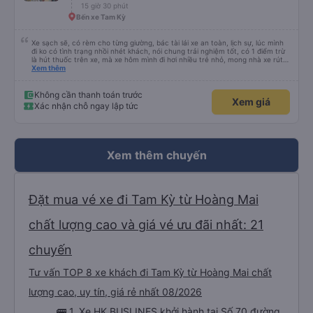
15 giờ 30 phút
Bến xe Tam Kỳ
Xe sạch sẽ, có rèm cho từng giường, bác tài lái xe an toàn, lịch sự, lúc mình
đi ko có tình trạng nhồi nhét khách, nói chung trải nghiệm tốt, có 1 điểm trừ
là hút thuốc trên xe, mà xe hôm mình đi hơi nhiều trẻ nhỏ, mong nhà xe rút
kinh nghiệm khi đọc đc bình luận này
Xem thêm
Không cần thanh toán trước
Xem giá
Xác nhận chỗ ngay lập tức
Xem thêm chuyến
Đặt mua vé xe đi Tam Kỳ từ Hoàng Mai
chất lượng cao và giá vé ưu đãi nhất: 21
chuyến
Tư vấn TOP 8 xe khách đi Tam Kỳ từ Hoàng Mai chất
lượng cao, uy tín, giá rẻ nhất 08/2026
🚌 1. Xe HK BUSLINES khởi hành tại Số 70 đường