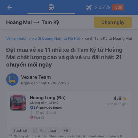
arrow_back
Tải app Vexere ngay!
Tải app Vexere
2.477
k
-30k
Mở app
Mở app
Nhận ưu đãi thành viên độc
-30k/ghế khi đặt vé máy bay qua
quyền
app
Hoàng Mai
Tam Kỳ
Chọn ngày
Vé xe khách
xe đi Quảng Nam từ Hà Nội
xe đi Tam Kỳ từ Hoàng Mai
Đặt mua vé xe 11 nhà xe đi Tam Kỳ từ Hoàng
Mai chất lượng cao và giá vé ưu đãi nhất
: 21
chuyến mỗi ngày
Vexere Team
Ngày cập nhật: 07/08/2026
Hoàng Long (Đỏ)
4.6
Giường nằm 42 chỗ
(432 đánh giá)
Bến xe Nước Ngầm
17 giờ 15 phút
Tam Kỳ
Sạch sẽ
Lái xe an toàn
+5
Giường nằm thoải mái . Nhân viên vui vẻ nhiệt tình hành khách muốn gì là