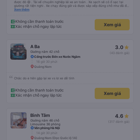
được đó 😆 . Tài xế chuyên nghiệp lái xe an toàn . Xe sạch sẽ có ổ sạc tại
giường rất tiện nghi . Xe chạy đúng giờ và được sắp xếp đúng chỗ như đã đặt
. Điểm 10 cho hoàng long đỏ 👍
Xem thêm
Không cần thanh toán trước
Xem giá
Xác nhận chỗ ngay lập tức
A Ba
3.0
Giường nằm 42 chỗ
(43 đánh giá)
Cổng trước Bến xe Nước Ngầm
16 giờ 30 phút
Quảng Nam
Chắc do e hên gặp lại xe vs lơ xe dễ tính
Không cần thanh toán trước
Xem giá
Xác nhận chỗ ngay lập tức
Bình Tâm
4.6
Giường nằm 46 chỗ
(317 đánh giá)
Limousine 36 phòng
Văn phòng Hà Nội
14 giờ 30 phút
Quảng Nam (Dọc Quốc lộ 1A)