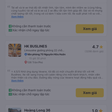
Tài xế và lơ xe thái độ rất nhiệt tình, tận tâm, mình lên nhầm xe (cùng hãng,
cùng tuyến) tài xế và lơ xe cả 2 xe đều rất tận tình giúp đỡ. Giá vé rẻ nhưng
chất lượng rất tốt, trong vé có kèm 1 bữa cơm tối. Xe xuất phát trễ so với
trên app 45p, nhưng do bão nên trời mưa rất to, có thể thông cảm được.
Xem thêm
99/10
Không cần thanh toán trước
Xem giá
Xác nhận chỗ ngay lập tức
HK BUSLINES
4.7
Limousine giường phòng 22 chỗ (WC)
(3298 đánh giá)
Văn phòng 70 Nguyễn Hữu Huân
15 giờ 30 phút
126 Trần Phú
⭐ 4.5/5 Nhờ ứng dụng Vexere, tôi đã có một chuyến đi khá tốt với HK
Buslines. Xe rất sang trọng với cabin riêng cho mỗi hành khách, nhân viên
thân thiện và chu đáo. Đường dây nóng của Vexere hoạt động hiệu quả và
thể hiện trách nhiệm với khách hàng. Nhược điểm: -0.5 sao vì quy trình đặt
Xem thêm
vé trên ứng dụng quá nhanh, dễ chọn sai bước và không thể quay lại, điều
này có thể dẫn đến việc hủy dịch vụ. -0.5 sao vì điểm trả khách chỉ ở văn
phòng đại diện của công ty, không phải ở nhà tôi :) Ưu điểm: Xe buýt khởi
Không cần thanh toán trước
Xem giá
hành và đến đúng giờ. Điểm đón khách chính xác tại địa điểm đã đăng ký.
Xác nhận chỗ ngay lập tức
Nhân viên chuyên nghiệp và hữu ích. Nhìn chung, tôi đánh giá 4.5 sao cho
cả ứng dụng Vexere và HK Buslines. Tôi hy vọng ứng dụng và công ty sẽ tiếp
tục cải thiện để mang đến nhiều tiện ích hơn nữa cho hành khách. Best (Nhờ
có app Vexere mà mình được trải nghiệm chuyến đi bằng ô tô của HK
Buslines khá ổn. Xe sang trọng, mỗi người một cabin riêng, nhân viên phục
star_rate
Hoàng Long 36
1.0
vụ nhiệt tình. Đường dây nóng của Vexere làm việc hiệu quả, có trách nhiệm