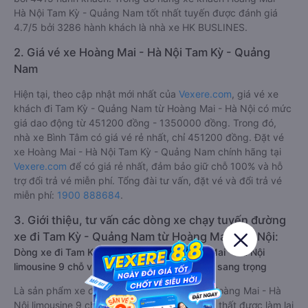
Hà Nội Tam Kỳ - Quảng Nam tốt nhất tuyến được đánh giá
4.7/5 bởi 3286 hành khách là nhà xe HK BUSLINES.
2. Giá vé xe Hoàng Mai - Hà Nội Tam Kỳ - Quảng
Nam
Hiện tại, theo cập nhật mới nhất của
Vexere.com
, giá vé xe
khách đi Tam Kỳ - Quảng Nam từ Hoàng Mai - Hà Nội có mức
giá dao động từ 451200 đồng - 1350000 đồng. Trong đó,
nhà xe Bình Tâm có giá vé rẻ nhất, chỉ 451200 đồng. Đặt vé
xe Hoàng Mai - Hà Nội Tam Kỳ - Quảng Nam chính hãng tại
Vexere.com
để có giá rẻ nhất, đảm bảo giữ chỗ 100% và hỗ
trợ đổi trả vé miễn phí. Tổng đài tư vấn, đặt vé và đổi trả vé
miễn phí:
1900 888684
.
3. Giới thiệu, tư vấn các dòng xe chạy tuyến đường
xe đi Tam Kỳ - Quảng Nam từ Hoàng Mai - Hà Nội:
Dòng xe đi Tam Kỳ - Quảng Nam từ Hoàng Mai - Hà Nội
limousine 9 chỗ vip, chất lượng cao: Tiện lợi, sang trọng
Là sản phẩm xe đi Tam Kỳ - Quảng Nam từ Hoàng Mai - Hà
Nội limousine 9 chỗ cải tiến từ xe 16 chỗ. Nội thất được làm lại