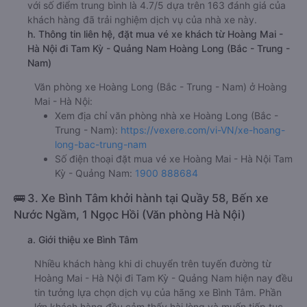
với số điểm trung bình là 4.7/5 dựa trên 163 đánh giá của
khách hàng đã trải nghiệm dịch vụ của nhà xe này.
h. Thông tin liên hệ, đặt mua vé xe khách từ Hoàng Mai -
Hà Nội đi Tam Kỳ - Quảng Nam Hoàng Long (Bắc - Trung -
Nam)
Văn phòng xe Hoàng Long (Bắc - Trung - Nam) ở Hoàng
Mai - Hà Nội:
Xem địa chỉ văn phòng nhà xe Hoàng Long (Bắc -
Trung - Nam):
https://vexere.com/vi-VN/xe-hoang-
long-bac-trung-nam
Số điện thoại đặt mua vé xe Hoàng Mai - Hà Nội Tam
Kỳ - Quảng Nam:
1900 888684
🚌 3. Xe Bình Tâm khởi hành tại Quầy 58, Bến xe
Nước Ngầm, 1 Ngọc Hồi (Văn phòng Hà Nội)
a. Giới thiệu xe Bình Tâm
Nhiều khách hàng khi di chuyển trên tuyến đường từ
Hoàng Mai - Hà Nội đi Tam Kỳ - Quảng Nam hiện nay đều
tin tưởng lựa chọn dịch vụ của hãng xe Bình Tâm. Phần
lớn khách hàng đều cảm thấy hài lòng và muốn tiếp tục