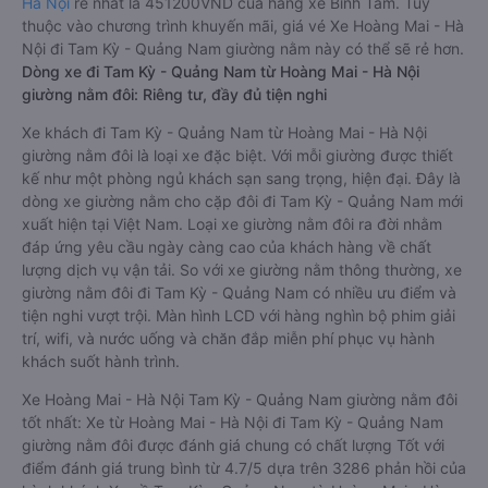
Hà Nội
rẻ nhất là 451200VND của hãng xe Bình Tâm. Tùy
thuộc vào chương trình khuyến mãi, giá vé Xe Hoàng Mai - Hà
Nội đi Tam Kỳ - Quảng Nam giường nằm này có thể sẽ rẻ hơn.
Dòng xe đi Tam Kỳ - Quảng Nam từ Hoàng Mai - Hà Nội
giường nằm đôi: Riêng tư, đầy đủ tiện nghi
Xe khách đi Tam Kỳ - Quảng Nam từ Hoàng Mai - Hà Nội
giường nằm đôi là loại xe đặc biệt. Với mỗi giường được thiết
kế như một phòng ngủ khách sạn sang trọng, hiện đại. Đây là
dòng xe giường nằm cho cặp đôi đi Tam Kỳ - Quảng Nam mới
xuất hiện tại Việt Nam. Loại xe giường nằm đôi ra đời nhằm
đáp ứng yêu cầu ngày càng cao của khách hàng về chất
lượng dịch vụ vận tải. So với xe giường nằm thông thường, xe
giường nằm đôi đi Tam Kỳ - Quảng Nam có nhiều ưu điểm và
tiện nghi vượt trội. Màn hình LCD với hàng nghìn bộ phim giải
trí, wifi, và nước uống và chăn đắp miễn phí phục vụ hành
khách suốt hành trình.
Xe Hoàng Mai - Hà Nội Tam Kỳ - Quảng Nam giường nằm đôi
tốt nhất: Xe từ Hoàng Mai - Hà Nội đi Tam Kỳ - Quảng Nam
giường nằm đôi được đánh giá chung có chất lượng Tốt với
điểm đánh giá trung bình từ 4.7/5 dựa trên 3286 phản hồi của