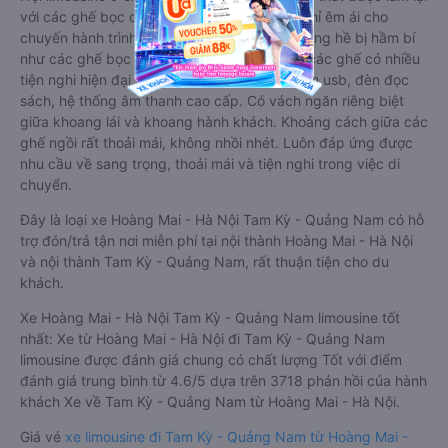
với các ghế bọc da chuẩn Châu Âu, không chỉ êm ái cho
chuyến hành trình xa, mà còn mát mẻ và không hề bị hầm bí
như các ghế bọc da bình thường. Kèm theo các ghế có nhiều
tiện nghi hiện đại như ti-vi, tủ lạnh mini, ổ cắm usb, đèn đọc
sách, hệ thống âm thanh cao cấp. Có vách ngăn riêng biệt
giữa khoang lái và khoang hành khách. Khoảng cách giữa các
ghế ngồi rất thoải mái, không nhồi nhét. Luôn đáp ứng được
nhu cầu về sang trọng, thoải mái và tiện nghi trong việc di
chuyển.
Đây là loại xe Hoàng Mai - Hà Nội Tam Kỳ - Quảng Nam có hỗ
trợ đón/trả tận nơi miễn phí tại nội thành Hoàng Mai - Hà Nội
và nội thành Tam Kỳ - Quảng Nam, rất thuận tiện cho du
khách.
Xe Hoàng Mai - Hà Nội Tam Kỳ - Quảng Nam limousine tốt
nhất: Xe từ Hoàng Mai - Hà Nội đi Tam Kỳ - Quảng Nam
limousine được đánh giá chung có chất lượng Tốt với điểm
đánh giá trung bình từ 4.6/5 dựa trên 3718 phản hồi của hành
khách Xe về Tam Kỳ - Quảng Nam từ Hoàng Mai - Hà Nội.
Giá vé
xe limousine đi Tam Kỳ - Quảng Nam từ Hoàng Mai -