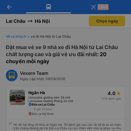
arrow_back
Tải app Vexere ngay!
Tải app Vexere
-30k
Mở app
Mở app
Nhận ưu đãi thành viên độc
-30k/ghế khi đặt vé máy bay qua
quyền
app
Lai Châu
Hà Nội
Chọn ngày
Vé xe khách
xe đi Hà Nội từ Lai Châu
Đặt mua vé xe 9 nhà xe đi Hà Nội từ Lai Châu
chất lượng cao và giá vé ưu đãi nhất
: 20
chuyến mỗi ngày
Vexere Team
Ngày cập nhật: 09/08/2026
Ngân Hà
4.0
Limousine giường nằm 34 chỗ
(118 đánh giá)
Limousine Giường Phòng 22 chỗ
Bến xe Lai Châu
6 giờ 59 phút
Bến xe Mỹ Đình
Tôi rất hài lòng về Nhà xe Ngân Hà. Tôi đánh giá cao các tài xế lái xe an toàn
trên chặng đường dài Hà Nội-Lai Châu và các nhân viên nhà xe phục vụ chu