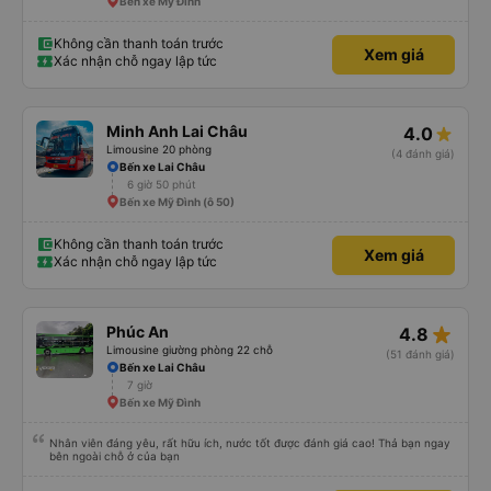
Bến xe Mỹ Đình
Không cần thanh toán trước
Xem giá
Xác nhận chỗ ngay lập tức
Minh Anh Lai Châu
4.0
Limousine 20 phòng
(4 đánh giá)
Bến xe Lai Châu
6 giờ 50 phút
Bến xe Mỹ Đình (ô 50)
Không cần thanh toán trước
Xem giá
Xác nhận chỗ ngay lập tức
star_rate
Phúc An
4.8
Limousine giường phòng 22 chỗ
(51 đánh giá)
Bến xe Lai Châu
7 giờ
Bến xe Mỹ Đình
Nhân viên đáng yêu, rất hữu ích, nước tốt được đánh giá cao! Thả bạn ngay
bên ngoài chỗ ở của bạn