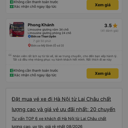
Không cần thanh toán trước
Xem giá
Xác nhận chỗ ngay lập tức
star_rate
Phong Khánh
3.5
Limousine giường nằm 34 chỗ
(41 đánh giá)
Limousine giường phòng 24 chỗ
Bến xe Than Uyên
7 giờ 50 phút
Bến xe Mỹ Đình (Ô số 3)
Nhân viên rất lịch sự từ tài xế, lái xe trung chuyển, cho đến bạn xếp hành lý.
Tất cả đều nhẹ nhàng phục vụ hành khách hết mình. Rất thích đi xe này
Không cần thanh toán trước
Xem giá
Xác nhận chỗ ngay lập tức
Đặt mua vé xe đi Hà Nội từ Lai Châu chất
lượng cao và giá vé ưu đãi nhất: 20 chuyến
Tư vấn TOP 6 xe khách đi Hà Nội từ Lai Châu chất
lượng cao, uy tín, giá rẻ nhất 08/2026