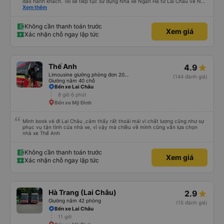
đáo hành khách. Tôi sẽ tiếp tục sử dụng Nhà xe Ngân Hà từ Lai Châu về Ngã
tư Nội Bài vào ngày 15/11/2023.
Xem thêm
Không cần thanh toán trước
Xem giá
Xác nhận chỗ ngay lập tức
Thế Anh
4.9
Limousine giường phòng đơn 20 chỗ
(144 đánh giá)
Giường nằm 40 chỗ
Bến xe Lai Châu
8 giờ 6 phút
Bến xe Mỹ Đình
Mình book vé đi Lai Châu ,cảm thấy rất thoải mái vì chất lượng cũng như sự
phục vụ tận tình của nhà xe, vì vậy mà chiều về mình cũng vẫn lựa chọn
nhà xe Thế Anh
Không cần thanh toán trước
Xem giá
Xác nhận chỗ ngay lập tức
Hà Trang (Lai Châu)
2.9
Giường nằm 42 phòng
(15 đánh giá)
Bến xe Lai Châu
11 giờ