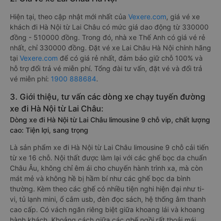
Hiện tại, theo cập nhật mới nhất của
Vexere.com
, giá vé xe
khách đi Hà Nội từ Lai Châu có mức giá dao động từ 330000
đồng - 510000 đồng. Trong đó, nhà xe Thế Anh có giá vé rẻ
nhất, chỉ 330000 đồng. Đặt vé xe Lai Châu Hà Nội chính hãng
tại
Vexere.com
để có giá rẻ nhất, đảm bảo giữ chỗ 100% và
hỗ trợ đổi trả vé miễn phí. Tổng đài tư vấn, đặt vé và đổi trả
vé miễn phí:
1900 888684
.
3. Giới thiệu, tư vấn các dòng xe chạy tuyến đường
xe đi Hà Nội từ Lai Châu:
Dòng xe đi Hà Nội từ Lai Châu limousine 9 chỗ vip, chất lượng
cao: Tiện lợi, sang trọng
Là sản phẩm xe đi Hà Nội từ Lai Châu limousine 9 chỗ cải tiến
từ xe 16 chỗ. Nội thất được làm lại với các ghế bọc da chuẩn
Châu Âu, không chỉ êm ái cho chuyến hành trình xa, mà còn
mát mẻ và không hề bị hầm bí như các ghế bọc da bình
thường. Kèm theo các ghế có nhiều tiện nghi hiện đại như ti-
vi, tủ lạnh mini, ổ cắm usb, đèn đọc sách, hệ thống âm thanh
cao cấp. Có vách ngăn riêng biệt giữa khoang lái và khoang
hành khách. Khoảng cách giữa các ghế ngồi rất thoải mái,