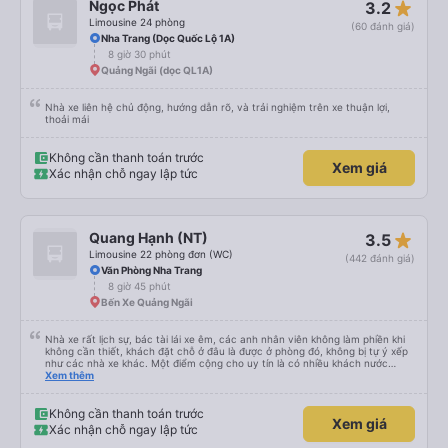
star_rate
Ngọc Phát
3.2
Limousine 24 phòng
(60 đánh giá)
Nha Trang (Dọc Quốc Lộ 1A)
8 giờ 30 phút
Quảng Ngãi (dọc QL1A)
Nhà xe liên hệ chủ động, hướng dẫn rõ, và trải nghiệm trên xe thuận lợi,
thoải mái
Không cần thanh toán trước
Xem giá
Xác nhận chỗ ngay lập tức
star_rate
Quang Hạnh (NT)
3.5
Limousine 22 phòng đơn (WC)
(442 đánh giá)
Văn Phòng Nha Trang
8 giờ 45 phút
Bến Xe Quảng Ngãi
Nhà xe rất lịch sự, bác tài lái xe êm, các anh nhân viên không làm phiền khi
không cần thiết, khách đặt chỗ ở đâu là được ở phòng đó, không bị tự ý xếp
như các nhà xe khác. Một điểm cộng cho uy tín là có nhiều khách nước
Xem thêm
ngoài đi cùng chuyến để đến Nha Trang nha!
Không cần thanh toán trước
Xem giá
Xác nhận chỗ ngay lập tức