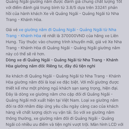
Quảng Ngãi giường nằm được đánh giá chung chất lượng Tốt
với điểm đánh giá trung bình từ 3.8/5 dựa trên 33241 phản
hồi của hành khách Xe về Quảng Ngãi - Quảng Ngãi từ Nha
Trang - Khánh Hòa.
Giá vé
xe giường nằm đi Quảng Ngãi - Quảng Ngãi từ Nha
Trang - Khánh Hòa
rẻ nhất là 370000VND của hãng xe Liên
Hưng. Tùy thuộc vào chương trình khuyến mãi, giá vé Xe Nha
Trang - Khánh Hòa đi Quảng Ngãi - Quảng Ngãi giường nằm
này có thể sẽ rẻ hơn.
Dòng xe đi Quảng Ngãi - Quảng Ngãi từ Nha Trang - Khánh
Hòa giường nằm đôi: Riêng tư, đầy đủ tiện nghi
Xe khách đi Quảng Ngãi - Quảng Ngãi từ Nha Trang - Khánh
Hòa giường nằm đôi là loại xe đặc biệt. Với mỗi giường được
thiết kế như một phòng ngủ khách sạn sang trọng, hiện đại.
Đây là dòng xe giường nằm cho cặp đôi đi Quảng Ngãi -
Quảng Ngãi mới xuất hiện tại Việt Nam. Loại xe giường nằm
đôi ra đời nhằm đáp ứng yêu cầu ngày càng cao của khách
hàng về chất lượng dịch vụ vận tải. So với xe giường nằm
thông thường, xe giường nằm đôi đi Quảng Ngãi - Quảng
Ngãi có nhiều ưu điểm và tiện nghi vượt trội. Màn hình LCD với