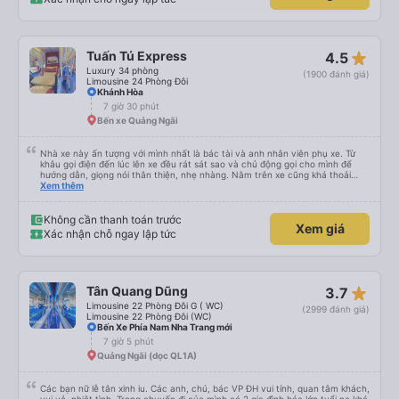
star_rate
Tuấn Tú Express
4.5
Luxury 34 phòng
(1900 đánh giá)
Limousine 24 Phòng Đôi
Khánh Hòa
7 giờ 30 phút
Bến xe Quảng Ngãi
Nhà xe này ấn tượng với mình nhất là bác tài và anh nhân viên phụ xe. Từ
khâu gọi điện đến lúc lên xe đều rát sát sao và chủ động gọi cho mình để
hướng dẫn, giọng nói thân thiện, nhẹ nhàng. Nằm trên xe cũng khá thoải
mái, chăn nệm nước suối đầy đủ. Chuyến xe của mình hầu hết là các cô bác
Xem thêm
lớn tuổi thế nên khi hít thở sẽ thấy có một chút mùi người già Lúc xuống xe,
điểm thả của mình ban đầu dự kiến là Ngã 3 Sợi ( Nha Trang ) và bắt Grab
nhưng các anh hướng dẫn mình xuống ở đây không có ma nào dám chở đâu
Không cần thanh toán trước
Xem giá
( vì đây là địa bàn của thế lực xe ôm ngầm, dân chơi cỏ kẹo ke...) Và thế là
Xác nhận chỗ ngay lập tức
mình được chở xuống Ngã 3 thành , nơi sáng sủa an toàn hơn. Một Chuyến
xe được biết thêm nhiều câu chuyện mới. Cảm ơn nhà xe đã giúp đỡ
star_rate
Tân Quang Dũng
3.7
Limousine 22 Phòng Đôi G ( WC)
(2999 đánh giá)
Limousine 22 Phòng Đôi (WC)
Bến Xe Phía Nam Nha Trang mới
7 giờ 5 phút
Quảng Ngãi (dọc QL1A)
Các bạn nữ lễ tân xinh iu. Các anh, chú, bác VP ĐH vui tính, quan tâm khách,