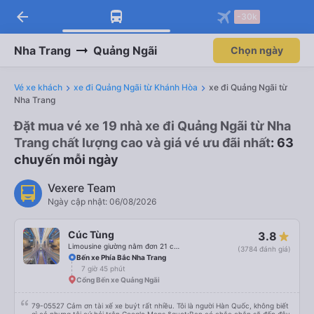
arrow_back
-30k
Nha Trang
Quảng Ngãi
Chọn ngày
Vé xe khách
xe đi Quảng Ngãi từ Khánh Hòa
xe đi Quảng Ngãi từ
Nha Trang
Đặt mua vé xe 19 nhà xe đi Quảng Ngãi từ Nha
Trang chất lượng cao và giá vé ưu đãi nhất
: 63
chuyến mỗi ngày
Vexere Team
Ngày cập nhật: 06/08/2026
Cúc Tùng
3.8
Limousine giường nằm đơn 21 chỗ (WC)
(3784 đánh giá)
Bến xe Phía Bắc Nha Trang
7 giờ 45 phút
Cổng Bến xe Quảng Ngãi
79-05527 Cảm ơn tài xế xe buýt rất nhiều. Tôi là người Hàn Quốc, không biết