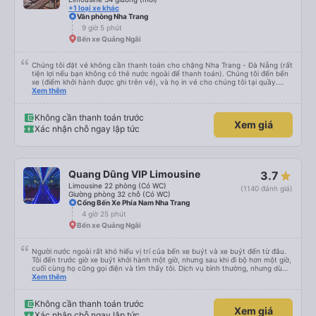
+1 loại xe khác
Văn phòng Nha Trang
9 giờ 5 phút
Bến xe Quảng Ngãi
Chúng tôi đặt vé không cần thanh toán cho chặng Nha Trang - Đà Nẵng (rất
tiện lợi nếu bạn không có thẻ nước ngoài để thanh toán). Chúng tôi đến bến
xe (điểm khởi hành được ghi trên vé), và họ in vé cho chúng tôi tại quầy.
Chúng tôi cũng quyết định mua vé chiều về trực tiếp tại quầy, vì giá vé trên
Xem thêm
ứng dụng cũng giống nhau. Đầu tiên, chúng tôi đi xe buýt nhỏ đến điểm hẹn,
sau đó chuyển sang xe giường nằm. Tôi khuyên bạn nên mang theo áo len
ấm hoặc áo khoác mỏng, vì thỉnh thoảng trời khá lạnh, và chăn mền thì hơi
Không cần thanh toán trước
Xem giá
cũ, nhưng vẫn có sẵn. Cổng USB để sạc điện thoại hoạt động tốt, và có giấy
Xác nhận chỗ ngay lập tức
vệ sinh. Mọi thứ khá sạch sẽ. Chúng tôi trở về từ Đà Nẵng (bến xe Đà Nẵng,
Nhà ga B2, Lối ra 8) trên một loại xe buýt khác với ba hàng ghế ngả. Xe ít
rộng rãi hơn, nhưng vẫn khá thoải mái và tốt hơn nhiều so với một chuyến đi
8-10 tiếng ngồi một chỗ. Chúng tôi cũng dừng lại gần Nha Trang và sau đó
được đưa đến ga bằng xe buýt nhỏ. Họ cũng vận chuyển hàng hóa trong
Quang Dũng VIP Limousine
3.7
suốt chuyến đi, và có thể sẽ có những điểm dừng chân. Tôi khuyên bạn nên
chọn công ty này và đặt chỗ ngồi VIP.
Limousine 22 phòng (Có WC)
(1140 đánh giá)
Giường phòng 32 chỗ (Có WC)
Cổng Bến Xe Phía Nam Nha Trang
4 giờ 25 phút
Bến xe Quảng Ngãi
Người nước ngoài rất khó hiểu vị trí của bến xe buýt và xe buýt đến từ đâu.
Tôi đến trước giờ xe buýt khởi hành một giờ, nhưng sau khi đi bộ hơn một giờ,
cuối cùng họ cũng gọi điện và tìm thấy tôi. Dịch vụ bình thường, nhưng dù
sao thì tôi ngủ ngon hơn ở khách sạn vì tôi rất thoải mái. Sẽ tuyệt hơn nếu
Xem thêm
tiếng còi xe bớt to hơn. Nhưng tôi thích nó nên tôi cho điểm tối đa. Cảm ơn
bạn rất nhiều.
Không cần thanh toán trước
Xem giá
Xác nhận chỗ ngay lập tức