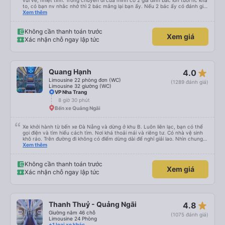
vui vẻ, nhiệt tình. Trong chuyến đi của mình có 2 gia đình bác lớn tuổi nc khá
to, có bạn nv nhắc nhở thì 2 bác mắng lại bạn ấy. Nếu 2 bác ấy có đánh giá
xấu thì mình ngược lại nha. Bạn ấy nhắc nhở rất đúng. 2 bác nói rất to. To
Xem thêm
đến lỗi mình ngủ còn mơ được câu chuyện các bác nói với nhau xuất hiện
trong giấc mơ của mình luôn. Nên nếu bạn ấy bị phản ánh thì đừng trừ lương
bạn ấy nha. Nếu bạn ấy bị trừ thì bảo bạn ấy liên hệ sđt của mình, mình hỗ
Không cần thanh toán trước
Xem giá
trợ ạ. Số mình đuôi 666, chuyến ĐH-NT ngày 16/1. À các bạn nữ lễ tân xinh
Xác nhận chỗ ngay lập tức
iu còn đổi cho mình phòng đơn sang đôi xong còn note là (một mình) yêu
luôn. Nhưng phòng đôi mà nằm một thì mỗi lần xe rẽ 1 cái là ✈️ Ít đi xe khách
nhưng đủ để đánh giá 10/10.
star_rate
Quang Hạnh
4.0
Limousine 22 phòng đơn (WC)
(1289 đánh giá)
Limousine 32 giường (WC)
VP Nha Trang
8 giờ 30 phút
Bến xe Quảng Ngãi
Xe khởi hành từ bến xe Đà Nẵng và dừng ở khu B. Luôn liên lạc, bạn có thể
gọi điện và tìm hiểu cách tìm. Nơi khá thoải mái và riêng tư. Có nhà vệ sinh
khô ráo. Trên đường đi không có điểm dừng dài để nghỉ giải lao. Nhìn chung
mọi thứ đều tuyệt vời.
Xem thêm
Không cần thanh toán trước
Xem giá
Xác nhận chỗ ngay lập tức
star_rate
Thanh Thuỷ - Quảng Ngãi
4.8
Giường nằm 46 chỗ
(1075 đánh giá)
Limousine 24 Phòng
+1 loại xe khác