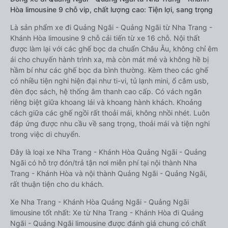
Hòa limousine 9 chỗ vip, chất lượng cao: Tiện lợi, sang trọng
Là sản phẩm xe đi Quảng Ngãi - Quảng Ngãi từ Nha Trang -
Khánh Hòa limousine 9 chỗ cải tiến từ xe 16 chỗ. Nội thất
được làm lại với các ghế bọc da chuẩn Châu Âu, không chỉ êm
ái cho chuyến hành trình xa, mà còn mát mẻ và không hề bị
hầm bí như các ghế bọc da bình thường. Kèm theo các ghế
có nhiều tiện nghi hiện đại như ti-vi, tủ lạnh mini, ổ cắm usb,
đèn đọc sách, hệ thống âm thanh cao cấp. Có vách ngăn
riêng biệt giữa khoang lái và khoang hành khách. Khoảng
cách giữa các ghế ngồi rất thoải mái, không nhồi nhét. Luôn
đáp ứng được nhu cầu về sang trọng, thoải mái và tiện nghi
trong việc di chuyển.
Đây là loại xe Nha Trang - Khánh Hòa Quảng Ngãi - Quảng
Ngãi có hỗ trợ đón/trả tận nơi miễn phí tại nội thành Nha
Trang - Khánh Hòa và nội thành Quảng Ngãi - Quảng Ngãi,
rất thuận tiện cho du khách.
Xe Nha Trang - Khánh Hòa Quảng Ngãi - Quảng Ngãi
limousine tốt nhất: Xe từ Nha Trang - Khánh Hòa đi Quảng
Ngãi - Quảng Ngãi limousine được đánh giá chung có chất