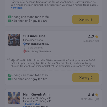
Bát) thực sự để lại ấn tượng rất tốt đối với khách hàng. Ngay từ khi liên hệ,
Yến Nhi đã thể hiện sự nhiệt tình, thân thiện và chuyên nghiệp trong cách tư
vấn. Mọi thắc mắc đều được giải đáp rõ ràng, nhanh chóng, giúp khách hàng
Xem thêm
dễ dàng lựa chọn chuyến xe phù hợp với nhu cầu của mình. Không chỉ dừng
lại ở việc cung cấp thông tin, Yến Nhi còn chủ động hỗ trợ trong suốt quá
trình đặt vé, từ việc giữ chỗ, xác nhận thông tin đến nhắc nhở giờ xe chạy.
Không cần thanh toán trước
Xem giá
Sự tận tâm và chu đáo này giúp khách hàng cảm thấy yên tâm và tin tưởng
Xác nhận chỗ ngay lập tức
hơn khi sử dụng dịch vụ của nhà xe Đức Phát. Thái độ làm việc nghiêm túc,
trách nhiệm cùng phong cách phục vụ chuyên nghiệp của Yến Nhi đã góp
phần nâng cao chất lượng dịch vụ chung, đồng thời tạo dựng hình ảnh tích
cực cho nhà xe trong mắt khách hàng. Đây thực sự là một tấm gương đáng
khen ngợi trong lĩnh vực dịch vụ vận tải hành khách.
36 Limousine
4.7
Limousine 11 chỗ
(568 đánh giá)
Văn phòng Đồng Tàu
2 giờ 30 phút
Văn phòng Thanh Hóa
Mặc dù xuất phát trễ hơn số với trên vexere (8h40 xuất phát mà xe 9h30
mới xuất phát) nhưng bác tài lái êm và đến nơi như ý, có dịch vụ trung
chuyển tới khách sạn miễn phí Rất tốt, xe Limousine cug sạch và mới nữa
Không cần thanh toán trước
Xem giá
Xác nhận chỗ ngay lập tức
Nam Quỳnh Anh
4.4
Limousine 22 phòng VIP
(2222 đánh giá)
Limousine 20 phòng VIP
+1 loại xe khác
Bến xe Nước Ngầm