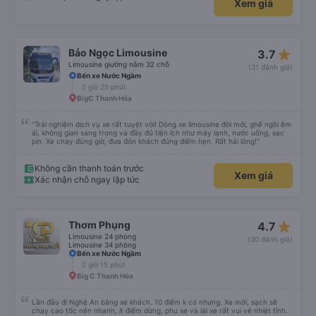
Xem giá
star_rate
Bảo Ngọc Limousine
3.7
Limousine giường nằm 32 chỗ
(31 đánh giá)
Bến xe Nước Ngầm
2 giờ 25 phút
BigC Thanh Hóa
"Trải nghiệm dịch vụ xe rất tuyệt vời! Dòng xe limousine đời mới, ghế ngồi êm
ái, không gian sang trọng và đầy đủ tiện ích như máy lạnh, nước uống, sạc
pin. Xe chạy đúng giờ, đưa đón khách đúng điểm hẹn. Rất hài lòng!"
Không cần thanh toán trước
Xem giá
Xác nhận chỗ ngay lập tức
star_rate
Thơm Phụng
4.7
Limousine 24 phòng
(30 đánh giá)
Limousine 34 phòng
Bến xe Nước Ngầm
2 giờ 15 phút
Big C Thanh Hóa
Lần đầu đi Nghệ An bằng xe khách. 10 điểm k có nhưng. Xe mới, sạch sẽ
chạy cao tốc nên nhanh, ít điểm dừng, phụ xe và lái xe rất vui vẻ nhiệt tình.