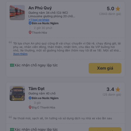
star_rate
An Phú Quý
5.0
Giường nằm 34 chỗ (Có WC)
(2843 đánh giá)
Limousine giường phòng 20 chỗ (Có WC)
+1 loại xe khác
Bến xe Nước Ngầm
2 giờ 30 phút
Thanh Hóa
Tôi lựa chọn An phú quý cũng đi vài chục chuyến vì Giá rẻ, chạy đúng giờ, lái
phụ xe, nhân viên đông, thân thiện, nhiệt tình, chu đáo Xe VIP buồng hơi
nhỏ, Xe thường, một số giường hỏng đèn (hôm nay tôi đi xe 18). Một số khác
cửa gió điều hoà (cửa cuộn) nút kẹt, khá lạnh. Tuy nhiên, về lâu dài tôi vẫn
Xem thêm
chọn An Phú Quý. Cảm ơn nhà xe
Xác nhận chỗ ngay lập tức
Xem giá
star_rate
Tâm Đạt
3.4
Giường nằm 40 chỗ
(25 đánh giá)
Bến xe Nước Ngầm
3 giờ
Big C Thanh Hóa
Xe thoải mái, sạch sẽ, tin tưởng và sử dụng dịch vụ nhà xe vào lần sau
Xác nhận chỗ ngay lập tức