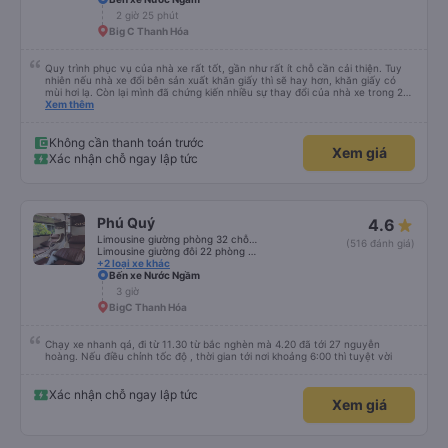
2 giờ 25 phút
Big C Thanh Hóa
Quy trình phục vụ của nhà xe rất tốt, gần như rất ít chỗ cần cải thiện. Tuy
nhiên nếu nhà xe đổi bên sản xuất khăn giấy thì sẽ hay hơn, khăn giấy có
mùi hơi lạ. Còn lại mình đã chứng kiến nhiều sự thay đổi của nhà xe trong 2
tháng vừa rồi: tài xế và phụ xe ngày càng thân thiện, quy trình phục vụ rõ
Xem thêm
ràng và phục vụ nhanh chóng, đã giải quyết điểm nghẽn trung chuyển ở Hà
Nội khi đã phân vùng từng xe
Không cần thanh toán trước
Xem giá
Xác nhận chỗ ngay lập tức
Phú Quý
4.6
Limousine giường phòng 32 chỗ (WC)
(516 đánh giá)
Limousine giường đôi 22 phòng (WC) (new)
+2 loại xe khác
Bến xe Nước Ngầm
3 giờ
BigC Thanh Hóa
Chạy xe nhanh qá, đi từ 11.30 từ bắc nghèn mà 4.20 đã tới 27 nguyễn
hoàng. Nếu điều chỉnh tốc độ , thời gian tới nơi khoảng 6:00 thì tuyệt vời
Xác nhận chỗ ngay lập tức
Xem giá