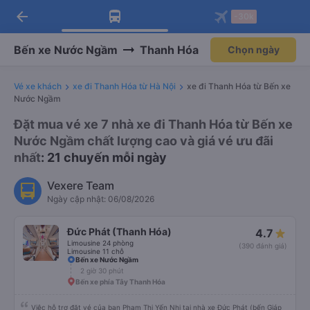
arrow_back
Tải app Vexere ngay!
Tải app Vexere
-30k
Mở app
Mở app
Nhận ưu đãi thành viên độc
-30k/ghế khi đặt vé máy bay qua
quyền
app
Bến xe Nước Ngầm
Thanh Hóa
Chọn ngày
Vé xe khách
xe đi Thanh Hóa từ Hà Nội
xe đi Thanh Hóa từ Bến xe
Nước Ngầm
Đặt mua vé xe 7 nhà xe đi Thanh Hóa từ Bến xe
Nước Ngầm chất lượng cao và giá vé ưu đãi
nhất
: 21 chuyến mỗi ngày
Vexere Team
Ngày cập nhật: 06/08/2026
Đức Phát (Thanh Hóa)
4.7
Limousine 24 phòng
(390 đánh giá)
Limousine 11 chỗ
Bến xe Nước Ngầm
2 giờ 30 phút
Bến xe phía Tây Thanh Hóa
Việc hỗ trợ đặt vé của bạn Phạm Thị Yến Nhi tại nhà xe Đức Phát (bến Giáp