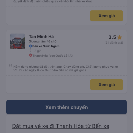
Quyết định đặt luôn chiều quay về khỏi tìm nhà xe khác
Xem giá
star_rate
Tân Minh Hà
3.5
Giường nằm 46 chỗ
(31 đánh giá)
Bến xe Nước Ngầm
3 giờ
Thanh Hóa (dọc Quốc Lộ 1A)
Nằm đúng giường đã đặt trên app. Chạy đúng giờ. Chất lượng phục vụ xe
tốt. Đi vào ngày lễ có thu thêm tiền so với giá gôca
Xem giá
Xem thêm chuyến
Đặt mua vé xe đi Thanh Hóa từ Bến xe