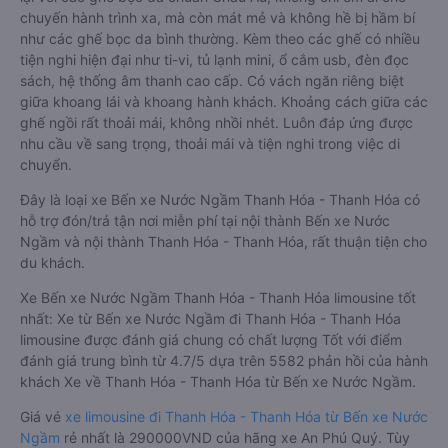
chuyến hành trình xa, mà còn mát mẻ và không hề bị hầm bí
như các ghế bọc da bình thường. Kèm theo các ghế có nhiều
tiện nghi hiện đại như ti-vi, tủ lạnh mini, ổ cắm usb, đèn đọc
sách, hệ thống âm thanh cao cấp. Có vách ngăn riêng biệt
giữa khoang lái và khoang hành khách. Khoảng cách giữa các
ghế ngồi rất thoải mái, không nhồi nhét. Luôn đáp ứng được
nhu cầu về sang trọng, thoải mái và tiện nghi trong việc di
chuyển.
Đây là loại xe Bến xe Nước Ngầm Thanh Hóa - Thanh Hóa có
hỗ trợ đón/trả tận nơi miễn phí tại nội thành Bến xe Nước
Ngầm và nội thành Thanh Hóa - Thanh Hóa, rất thuận tiện cho
du khách.
Xe Bến xe Nước Ngầm Thanh Hóa - Thanh Hóa limousine tốt
nhất: Xe từ Bến xe Nước Ngầm đi Thanh Hóa - Thanh Hóa
limousine được đánh giá chung có chất lượng Tốt với điểm
đánh giá trung bình từ 4.7/5 dựa trên 5582 phản hồi của hành
khách Xe về Thanh Hóa - Thanh Hóa từ Bến xe Nước Ngầm.
Giá vé
xe limousine đi Thanh Hóa - Thanh Hóa từ Bến xe Nước
Ngầm
rẻ nhất là 290000VND của hãng xe An Phú Quý. Tùy