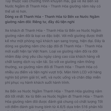
Tùy thuộc vào chương trình khuyến mãi, giá vé Xe Bến xe
Nước Ngầm đi Thanh Hóa - Thanh Hóa giường nằm này có
thể sẽ rẻ hơn.
Dòng xe đi Thanh Hóa - Thanh Hóa từ Bến xe Nước Ngầm
giường nằm đôi: Riêng tư, đầy đủ tiện nghi
Xe khách đi Thanh Hóa - Thanh Hóa từ Bến xe Nước Ngầm
giường nằm đôi là loại xe đặc biệt. Với mỗi giường được thiết
kế như một phòng ngủ khách sạn sang trọng, hiện đại. Đây là
dòng xe giường nằm cho cặp đôi đi Thanh Hóa - Thanh Hóa
mới xuất hiện tại Việt Nam. Loại xe giường nằm đôi ra đời
nhằm đáp ứng yêu cầu ngày càng cao của khách hàng về
chất lượng dịch vụ vận tải. So với xe giường nằm thông
thường, xe giường nằm đôi đi Thanh Hóa - Thanh Hóa có
nhiều ưu điểm và tiện nghi vượt trội. Màn hình LCD với hàng
nghìn bộ phim giải trí, wifi, và nước uống và chăn đắp miễn
phí phục vụ hành khách suốt hành trình.
Xe Bến xe Nước Ngầm Thanh Hóa - Thanh Hóa giường nằm
đôi tốt nhất: Xe từ Bến xe Nước Ngầm đi Thanh Hóa - Thanh
Hóa giường nằm đôi được đánh giá chung có chất lượng Tốt
với điểm đánh giá trung bình từ 4.6/5 dựa trên 516 phản hồi