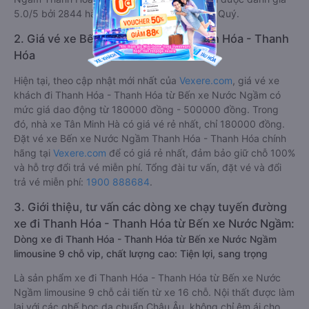
5.0/5 bởi 2844 hành khách là nhà xe An Phú Quý.
2. Giá vé xe Bến xe Nước Ngầm Thanh Hóa - Thanh
Hóa
Hiện tại, theo cập nhật mới nhất của
Vexere.com
, giá vé xe
khách đi Thanh Hóa - Thanh Hóa từ Bến xe Nước Ngầm có
mức giá dao động từ 180000 đồng - 500000 đồng. Trong
đó, nhà xe Tân Minh Hà có giá vé rẻ nhất, chỉ 180000 đồng.
Đặt vé xe Bến xe Nước Ngầm Thanh Hóa - Thanh Hóa chính
hãng tại
Vexere.com
để có giá rẻ nhất, đảm bảo giữ chỗ 100%
và hỗ trợ đổi trả vé miễn phí. Tổng đài tư vấn, đặt vé và đổi
trả vé miễn phí:
1900 888684
.
3. Giới thiệu, tư vấn các dòng xe chạy tuyến đường
xe đi Thanh Hóa - Thanh Hóa từ Bến xe Nước Ngầm:
Dòng xe đi Thanh Hóa - Thanh Hóa từ Bến xe Nước Ngầm
limousine 9 chỗ vip, chất lượng cao: Tiện lợi, sang trọng
Là sản phẩm xe đi Thanh Hóa - Thanh Hóa từ Bến xe Nước
Ngầm limousine 9 chỗ cải tiến từ xe 16 chỗ. Nội thất được làm
lại với các ghế bọc da chuẩn Châu Âu, không chỉ êm ái cho