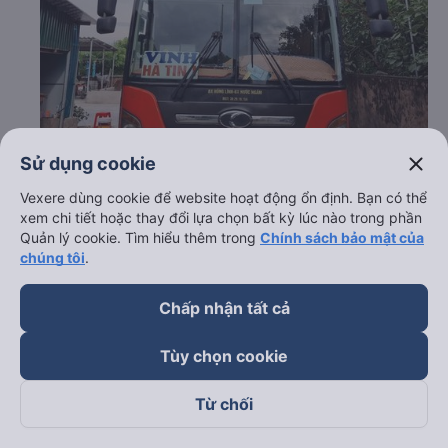
close
Sử dụng cookie
Vexere dùng cookie để website hoạt động ổn định. Bạn có thể
xem chi tiết hoặc thay đổi lựa chọn bất kỳ lúc nào trong phần
Quản lý cookie. Tìm hiểu thêm trong
Chính sách bảo mật của
chúng tôi
.
c. Lộ trình, giờ khởi hành và giờ kết thúc của xe khách Tân
Chấp nhận tất cả
Minh Hà
Tùy chọn cookie
Giờ xuất phát ở Bến xe Nước Ngầm: 22:00
Giờ đến nơi ở Thanh Hóa - Thanh Hóa: 00:48
Từ chối
Thời gian chạy từ Bến xe Nước Ngầm đi Thanh Hóa -
Thanh Hóa của nhà xe
Tân Minh Hà
khoảng: 2.8 giờ