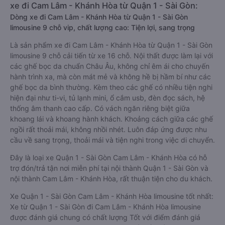
xe đi Cam Lâm - Khánh Hòa từ Quận 1 - Sài Gòn:
Dòng xe đi Cam Lâm - Khánh Hòa từ Quận 1 - Sài Gòn
limousine 9 chỗ vip, chất lượng cao: Tiện lợi, sang trọng
Là sản phẩm xe đi Cam Lâm - Khánh Hòa từ Quận 1 - Sài Gòn
limousine 9 chỗ cải tiến từ xe 16 chỗ. Nội thất được làm lại với
các ghế bọc da chuẩn Châu Âu, không chỉ êm ái cho chuyến
hành trình xa, mà còn mát mẻ và không hề bị hầm bí như các
ghế bọc da bình thường. Kèm theo các ghế có nhiều tiện nghi
hiện đại như ti-vi, tủ lạnh mini, ổ cắm usb, đèn đọc sách, hệ
thống âm thanh cao cấp. Có vách ngăn riêng biệt giữa
khoang lái và khoang hành khách. Khoảng cách giữa các ghế
ngồi rất thoải mái, không nhồi nhét. Luôn đáp ứng được nhu
cầu về sang trọng, thoải mái và tiện nghi trong việc di chuyển.
Đây là loại xe Quận 1 - Sài Gòn Cam Lâm - Khánh Hòa có hỗ
trợ đón/trả tận nơi miễn phí tại nội thành Quận 1 - Sài Gòn và
nội thành Cam Lâm - Khánh Hòa, rất thuận tiện cho du khách.
Xe Quận 1 - Sài Gòn Cam Lâm - Khánh Hòa limousine tốt nhất:
Xe từ Quận 1 - Sài Gòn đi Cam Lâm - Khánh Hòa limousine
được đánh giá chung có chất lượng Tốt với điểm đánh giá