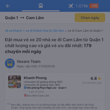
arrow_back
Tải app Vexere ngay!
Tải app Vexere
1.076
k
-30k
Mở app
Mở app
Nhận ưu đãi thành viên độc
-30k/ghế khi đặt vé máy bay qua
quyền
app
Quận 1
Cam Lâm
Chọn ngày
Vé xe khách
xe đi Khánh Hòa từ Sài Gòn
xe đi Cam Lâm từ Quận 1
Đặt mua vé xe 20 nhà xe đi Cam Lâm từ Quận 1
chất lượng cao và giá vé ưu đãi nhất
: 179
chuyến mỗi ngày
Vexere Team
Ngày cập nhật: 07/08/2026
Khanh Phong
4.8
Limousine 20 giường phòng (WC)
(21144 đánh giá)
Limousine 32 giường nằm (WC)
Văn phòng Phạm Ngũ Lão - Quận 1
5 giờ 25 phút
Bưu điện Cam Lâm
Ban đầu, dường như có sự không khớp với địa điểm đón khách đã thỏa
thuận: Ứng dụng theo dõi (thường rất hữu ích), cho phép bạn theo dõi xe