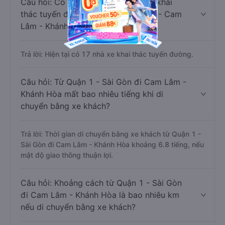
Câu hỏi: Có bao nhiêu nhà xe đang khai
thác tuyến đường Quận 1 - Sài Gòn - Cam
Lâm - Khánh Hòa ?
Trả lời: Hiện tại có 17 nhà xe khai thác tuyến đường.
Câu hỏi: Từ Quận 1 - Sài Gòn đi Cam Lâm -
Khánh Hòa mất bao nhiêu tiếng khi di
chuyển bằng xe khách?
Trả lời: Thời gian di chuyển bằng xe khách từ Quận 1 -
Sài Gòn đi Cam Lâm - Khánh Hòa khoảng 6.8 tiếng, nếu
mật độ giao thông thuận lợi.
Câu hỏi: Khoảng cách từ Quận 1 - Sài Gòn
đi Cam Lâm - Khánh Hòa là bao nhiêu km
nếu di chuyển bằng xe khách?