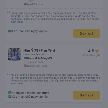
6 giờ
buýt dừng dọc đường, đó là một nơi rất tốt...không giống như những gì chúng
Ngã 4 Cam Hải
tôi thấy ở các công ty khác trên các tuyến đường khác nhau. Trong tương
lai, chúng tôi hy vọng rằng những hành khách khác sẽ có trải nghiệm thú vị
tương tự và chúng tôi sẽ sử dụng lại dịch vụ của công ty này nếu có thể.
Hướng dẫn cho người mới đi lần đầu Đánh giá chuyến đi từ Sài Gòn đi Nha
Trang Ở Sài Gòn, các hãng xe đều có phòng chờ, phục vụ đồ ăn nhẹ như
bánh ngọt, nước lọc, v.v. Sau khi lên xe và ngủ khoảng 5-6 tiếng, bạn sẽ đến
Nha Trang. Ở Nha Trang, các hãng xe có dịch vụ đưa đón miễn phí, tuy
Xem thêm
nhiên bạn phải đặt trước với hãng xe khi đặt vé hoặc khi hãng xe gọi điện xác
nhận vé trước khi đi. Sau khi xe đến Nha Trang, bạn liên hệ với nhân viên
(nên dùng Google Translate và đưa cho họ đọc) để được hỗ trợ tìm xe đưa
Xác nhận chỗ ngay lập tức
Xem giá
đón. Bạn không nên tin những người mặc áo Grab mời bạn đi xe bên ngoài.
Nói về chất lượng xe thì tuyệt vời, xe được làm theo kiểu cabin với thiết kế
không gian, trên xe không có nhà vệ sinh hoặc có (tùy loại xe bạn chọn), vì
vậy bạn nên đi xe 22 cabin thay vì xe 32 cabin để có trải nghiệm tốt nhất.
Hầu hết tài xế đều lớn tuổi nên không biết tiếng Anh, bạn nên sử dụng
Google Dịch để giao tiếp với họ. Hy vọng bài đánh giá này sẽ giúp ích cho
star_rate
Như Ý 78 (Phú Yên)
4.5
bạn khi đi
Limousine 34 chỗ
(284 đánh giá)
Bến xe Miền Đông Mới
6 giờ 40 phút
Bến xe Cam Ranh
Nv dễ thương, cái xe cũng dễ thương 😂 xe mới, sạch sẽ, pikachu treo khắp
xe, mỗi giường còn có 1 con pikachu dàiiiiii để ôm nữa 🤣 cái mền hoạ tiết heo
hồng chắc con nít khoái lắm đây. Lần đầu tiên mình thấy có nhà xe chuẩn bị
cả bàn chải đánh răng. Có 2 ông bà cụ lên xe còn được nv dẫn tới tận nơi để
Xem thêm
hỗ trợ, nói chung là chu đáo ah.
Không cần thanh toán trước
Xem giá
Xác nhận chỗ ngay lập tức