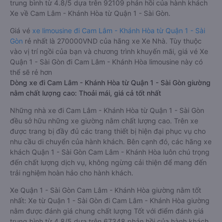
trung bình từ 4.8/5 dựa trên 92109 phản hồi của hành khách
Xe về Cam Lâm - Khánh Hòa từ Quận 1 - Sài Gòn.
Giá vé
xe limousine đi Cam Lâm - Khánh Hòa từ Quận 1 - Sài
Gòn
rẻ nhất là 270000VND của hãng xe Xe Nhà. Tùy thuộc
vào vị trí ngồi của bạn và chương trình khuyến mãi, giá vé Xe
Quận 1 - Sài Gòn đi Cam Lâm - Khánh Hòa limousine này có
thể sẽ rẻ hơn
Dòng xe đi Cam Lâm - Khánh Hòa từ Quận 1 - Sài Gòn giường
nằm chất lượng cao: Thoải mái, giá cả tốt nhất
Những nhà xe đi Cam Lâm - Khánh Hòa từ Quận 1 - Sài Gòn
đều sở hữu những xe giường nằm chất lượng cao. Trên xe
được trang bị đầy đủ các trang thiết bị hiện đại phục vụ cho
nhu cầu di chuyển của hành khách. Bên cạnh đó, các hãng xe
khách Quận 1 - Sài Gòn Cam Lâm - Khánh Hòa luôn chú trọng
đến chất lượng dịch vụ, không ngừng cải thiện để mang đến
trải nghiệm hoàn hảo cho hành khách.
Xe Quận 1 - Sài Gòn Cam Lâm - Khánh Hòa giường nằm tốt
nhất: Xe từ Quận 1 - Sài Gòn đi Cam Lâm - Khánh Hòa giường
nằm được đánh giá chung chất lượng Tốt với điểm đánh giá
trung bình từ 4.8/5 dựa trên 67348 phản hồi của hành khách