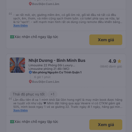
Bưu Điện Cam Lâm
- xe rất mới, xịn; giường mềm êm, có gối ôm nè, gối kê đầu nè tất cả đều
sạch, êm, thơm, và mền cũng sạch thơm luôn. có toilet phía sau xe nữa, lại
là từ "sạch". - wifi mạnh màn hình rất ok dùng cùng remote điều khiển bằng
giọng nói rất mượt khi xem youtube và netflix đc cài sẵn. đáng giá tiền nhen.
Xem thêm
- xe ngày lễ chạy rất là nhiều luôn, đếm sơ sơ từ lúc 22g đêm nhà xe Huỳnh
gia có tới 14 chuyến xe, chuyến mình đi là chuyến cuối lúc 23:30, xe đến và
đi đều đúng giờ, bên cạnh là nhân viên phát loa thông báo chuyến xe rất là
Xác nhận chỗ ngay lập tức
Xem giá
chi tiết và tận tình, lịch sự chứ ko nạt nộ hay to tiếng khó chịu khi khách hỏi
giống 1 số hãng xe khác mà mình từng đi vào dịp lễ khi đông người. mỗi người
1 túi nước suối, bánh, khăn ướt. - 1 bài đánh giá từ khách rất hay đi thăm cô
Út Tăng đảo Bình Ba cùng bạn bè và gia đình
Nhật Dương - Bình Minh Bus
4.9
Limousine 22 Phòng Đôi Luxury (WC)
(8640 đánh giá)
Limousine phòng 21 đôi (WC)
Văn phòng Nguyễn Cư Trinh Quận 1
6 giờ 1 phút
Bưu Điện Cam Lâm
Thái độ phục vụ tốt
+1
Lần đầu tiên đi xa 1 mình khỏi Sài Gòn hong nghĩ là may mắn book được hãng
xe tuyệt vời như vậy ❤ Mình đặt hãng qua app Vexere vì có CTKM giảm giá
50%, mình book ngay 1 vé xe giường 22. Trước ngày đi 1 ngày, hãng gọi mình
để cập nhật biển số xe cũng như xác nhận các thông tin cá nhân và trạm
Xem thêm
xuống. Mình cũng thủ thỉ với NV trực hotline là lần đầu tiên đi 1 mình nơi xa
và đi ăn đám cưới. Mình cũng cho nhà xe địa chỉ nhà hàng tiệc cưới. Thế là
10ph sau hãng xe gọi lại cho mình, sắp xếp cho mình trạm xuống xe gần nhà
Xác nhận chỗ ngay lập tức
Xem giá
hàng nhất có thể. Thiệt là mình chưa bao giờ nghĩ sẽ có hãng xe nhiệt tình
và phục vụ chu đáo như thế. Xe xuất phát 22h15, mình 22h5 mới có mặt tại
nhà xe. Vừa lấy vali khỏi taxi là có 1 anh chạy lại hỗ trợ mình và nhanh chóng