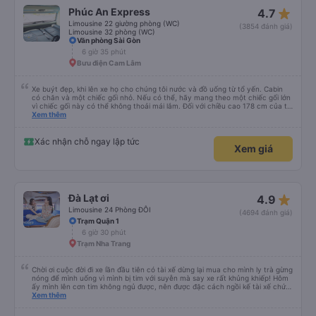
star_rate
Phúc An Express
4.7
Limousine 22 giường phòng (WC)
(3854 đánh giá)
Limousine 32 phòng (WC)
Văn phòng Sài Gòn
6 giờ 35 phút
Bưu điện Cam Lâm
Xe buýt đẹp, khi lên xe họ cho chúng tôi nước và đồ uống từ tổ yến. Cabin
có chăn và một chiếc gối nhỏ. Nếu có thể, hãy mang theo một chiếc gối lớn
vì chiếc gối này có thể không thoải mái lắm. Đối với chiều cao 178 cm của tôi
thì không có đủ không gian về chiều dài. Tôi chọn khởi hành từ văn phòng ở
Xem thêm
trung tâm Nha Trang, nơi chúng tôi được đón bằng một chiếc xe buýt nhỏ và
đưa đến một chiếc xe buýt lớn mà chúng tôi đã đi. Khởi hành đúng giờ,
chúng tôi đến nơi sớm hơn một giờ so với thời gian quy định
Xác nhận chỗ ngay lập tức
Xem giá
star_rate
Đà Lạt ơi
4.9
Limousine 24 Phòng ĐÔI
(4694 đánh giá)
Trạm Quận 1
6 giờ 30 phút
Trạm Nha Trang
Chời ơi cuộc đời đi xe lần đầu tiên có tài xế dừng lại mua cho mình ly trà gừng
nóng để mình uống vì mình bị tim với suyễn mà say xe rất khủng khiếp! Hôm
ấy mình lên cơn tim không ngủ được, nên được đặc cách ngồi kế tài xế chứ
ko chắc mình xỉu thiệt. Chú Tánh thì nhường chỗ cho mình ngồi còn anh Khải
Xem thêm
thì dừng cho mình mua trà gừng uống huhuhu ! Rất rất tốt nhe! Công đức vô
lượng !!! Mình cảm ơn anh Khải và chú Tánh xe dalat ơi biển số 50F 022.81