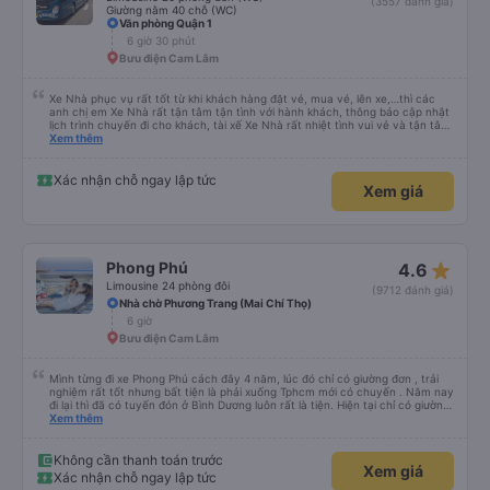
(3557 đánh giá)
Giường nằm 40 chỗ (WC)
Văn phòng Quận 1
6 giờ 30 phút
Bưu điện Cam Lâm
Xe Nhà phục vụ rất tốt từ khi khách hàng đặt vé, mua vé, lên xe,…thì các
anh chị em Xe Nhà rất tận tâm tận tình với hành khách, thông báo cập nhật
lịch trình chuyến đi cho khách, tài xế Xe Nhà rất nhiệt tình vui vẻ và tận tâm
với hành khách, xe chạy rất đúng giờ,… nói chúng tấc cả mọi thứ đều rất tốt.
Xem thêm
Vì vậy, tôi đã chọn Xe Nhà làm phương tiện đi lại cho cuộc hành trình của
mình. Chân thành cảm ơn.
Xác nhận chỗ ngay lập tức
Xem giá
star_rate
Phong Phú
4.6
Limousine 24 phòng đôi
(9712 đánh giá)
Nhà chờ Phương Trang (Mai Chí Thọ)
6 giờ
Bưu điện Cam Lâm
Mình từng đi xe Phong Phú cách đây 4 năm, lúc đó chỉ có giường đơn , trải
nghiệm rất tốt nhưng bất tiện là phải xuống Tphcm mới có chuyến . Năm nay
đi lại thì đã có tuyến đón ở Bình Dương luôn rất là tiện. Hiện tại chỉ có giường
đôi , đọc review thấy mn đánh giá ko tốt giường chậc này nọ , thái độ của tài
Xem thêm
xế và phải chờ trung chuyển chậm chạp hoặc không chịu chuyển đến khách
sạn mà khách yêu cầu. Nghe cũng hơi e dè nhưng mình vẫn quyết định trải
nghiệm lại.Đầu tiên là vé xe rẻ hơn các hãng Limousine khác mà còn được
Không cần thanh toán trước
Xem giá
áp mã giảm giá .Đặt xong thì được nhân viên gọi xác nhận ngay và app/email
Xác nhận chỗ ngay lập tức
cập nhật rất thường xuyên , chi tiết. Đến ngày đi NV có gọi lại hẹn giờ cụ