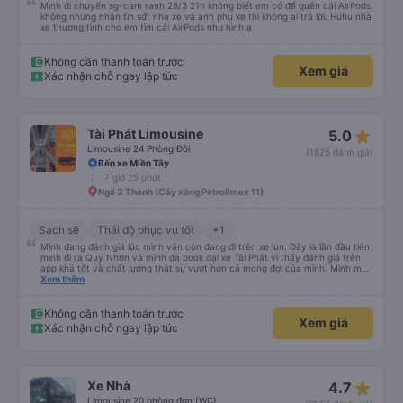
Mình đi chuyến sg-cam ranh 28/3 21h không biết em có để quên cái AirPods
không nhưng nhắn tin sđt nhà xe và anh phụ xe thì không ai trả lời. Huhu nhà
xe thương tình cho em tìm cái AirPods như hình ạ
Không cần thanh toán trước
Xem giá
Xác nhận chỗ ngay lập tức
star_rate
Tài Phát Limousine
5.0
Limousine 24 Phòng Đôi
(1825 đánh giá)
Bến xe Miền Tây
7 giờ 25 phút
Ngã 3 Thành (Cây xăng Petrolimex 11)
Sạch sẽ
Thái độ phục vụ tốt
+1
Mình đang đánh giá lúc mình vẫn còn đang đi trên xe lun. Đây là lần đầu tiên
mình đi ra Quy Nhơn và mình đã book đại xe Tài Phát vì thấy đánh giá trên
app khá tốt và chất lượng thật sự vượt hơn cả mong đợi của mình. Mình mua
giường đôi và vừa đủ cho 2 người. Nhân viên của nhà xe phải nói là siêu nhiệt
Xem thêm
tình và dễ thương. Trước chuyến đi mình có gọi cho bên tổng đài thì anh
nhân viên hỗ trợ mình nói chuyện siêu nhẹ nhàng và vui vẻ . Lúc mình lên xe
trung chuyển và lên xe lớn thì luôn hỗ trợ xách vali giùm tụi mình. Trên xe thì
Không cần thanh toán trước
Xem giá
có cả bánh và sữa miễn phí cho khách còn chuẩn bị cả thuốc say xe, dép,
Xác nhận chỗ ngay lập tức
mền, gối và đặc biệt là có gối ôm. Nchung là phải chấm nhà xe 10 sao mới
đủ !!!
star_rate
Xe Nhà
4.7
Limousine 20 phòng đơn (WC)