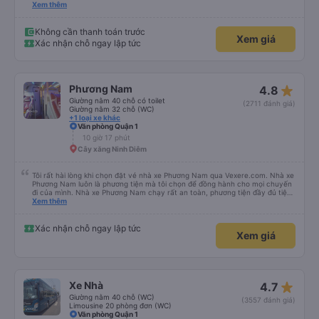
thì không có đủ không gian về chiều dài. Tôi chọn khởi hành từ văn phòng ở
Xem thêm
trung tâm Nha Trang, nơi chúng tôi được đón bằng một chiếc xe buýt nhỏ và
đưa đến một chiếc xe buýt lớn mà chúng tôi đã đi. Khởi hành đúng giờ,
chúng tôi đến nơi sớm hơn một giờ so với thời gian quy định
Không cần thanh toán trước
Xem giá
Xác nhận chỗ ngay lập tức
star_rate
Phương Nam
4.8
Giường nằm 40 chỗ có toilet
(2711 đánh giá)
Giường nằm 32 chỗ (WC)
+1 loại xe khác
Văn phòng Quận 1
10 giờ 17 phút
Cây xăng Ninh Diêm
Tôi rất hài lòng khi chọn đặt vé nhà xe Phương Nam qua Vexere.com. Nhà xe
Phương Nam luôn là phương tiện mà tôi chọn để đồng hành cho mọi chuyến
đi của mình. Nhà xe Phương Nam chạy rất an toàn, phương tiện đầy đủ tiện
nghi thoải mái, thái độ phục vụ rất vui vẻ lịch sự, xe chạy đúng giờ, khách
Xem thêm
được ngồi đúng chỗ đặt,… Nhà xe Phương Nam là một trong những nhà xe
mà tôi thích chọn làm phương tiện di chuyển cho cuộc hành trình của mình.
Chân thành cảm ơn Vexere đã kết nối cho tôi với Nhà xe Phương Nam giúp
Xác nhận chỗ ngay lập tức
Xem giá
cho tôi luôn thoải mái suốt hành trình của mình.
star_rate
Xe Nhà
4.7
Giường nằm 40 chỗ (WC)
(3557 đánh giá)
Limousine 20 phòng đơn (WC)
Văn phòng Quận 1