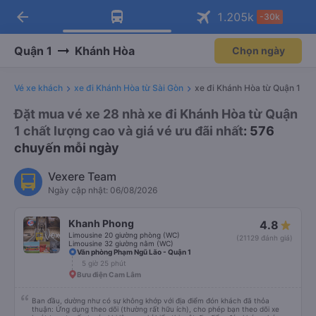
arrow_back
Tải app Vexere ngay!
Tải app Vexere
1.205
k
-30k
Mở app
Mở app
Nhận ưu đãi thành viên độc
-30k/ghế khi đặt vé máy bay qua
quyền
app
Quận 1
Khánh Hòa
Chọn ngày
Vé xe khách
xe đi Khánh Hòa từ Sài Gòn
xe đi Khánh Hòa từ Quận 1
Đặt mua vé xe 28 nhà xe đi Khánh Hòa từ Quận
1 chất lượng cao và giá vé ưu đãi nhất
: 576
chuyến mỗi ngày
Vexere Team
Ngày cập nhật: 06/08/2026
Khanh Phong
4.8
Limousine 20 giường phòng (WC)
(21129 đánh giá)
Limousine 32 giường nằm (WC)
Văn phòng Phạm Ngũ Lão - Quận 1
5 giờ 25 phút
Bưu điện Cam Lâm
Ban đầu, dường như có sự không khớp với địa điểm đón khách đã thỏa
thuận: Ứng dụng theo dõi (thường rất hữu ích), cho phép bạn theo dõi xe