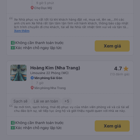
9 giờ 5 phút
Chợ Dục Mỹ
Xe Nhà phục vụ rất tốt từ khi khách hàng đặt vé, mua vé, lên xe,…thì các
anh chị em Xe Nhà rất tận tâm tận tình với hành khách, thông báo cập nhật
lịch trình chuyến đi cho khách, tài xế Xe Nhà rất nhiệt tình vui vẻ và tận tâm
với hành khách, xe chạy rất đúng giờ,… nói chúng tấc cả mọi thứ đều rất tốt.
Xem thêm
Vì vậy, tôi đã chọn Xe Nhà làm phương tiện đi lại cho cuộc hành trình của
mình. Chân thành cảm ơn.
Không cần thanh toán trước
Xem giá
Xác nhận chỗ ngay lập tức
star_rate
Hoàng Kim (Nha Trang)
4.7
Limousine 22 Phòng (WC)
(13 đánh giá)
Văn phòng Sài Gòn
7 giờ
Văn phòng Nha Trang
Sạch sẽ
Lái xe an toàn
+5
Xe mới tinh, sạch bóng, thái độ phục vụ của nhân viên phòng vé và cả tài xế
chu đáo lịch sự, sẽ tiếp tục ủng hộ và giới thiệu người quen với nhà xe này.
Không cần thanh toán trước
Xem giá
Xác nhận chỗ ngay lập tức