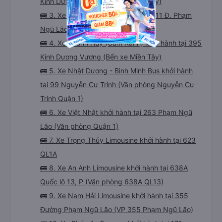
Kinh Dương Vương (Bến xe Miền Tây)
🚌 3. Xe Đà Lạt ơi khởi hành tại Số 111 Đ. Phạm
Ngũ Lão (Trạm Quận 1)
🚌 4. Xe Thanh Huy (Cam Ranh) khởi hành tại 395
Kinh Dương Vương (Bến xe Miền Tây)
🚌 5. Xe Nhật Dương - Bình Minh Bus khởi hành
tại 99 Nguyễn Cư Trinh (Văn phòng Nguyễn Cư
Trinh Quận 1)
🚌 6. Xe Việt Nhật khởi hành tại 263 Phạm Ngũ
Lão (Văn phòng Quận 1)
🚌 7. Xe Trọng Thủy Limousine khởi hành tại 623
QL1A
🚌 8. Xe An Anh Limousine khởi hành tại 638A
Quốc lộ 13, P (Văn phòng 638A QL13)
🚌 9. Xe Nam Hải Limousine khởi hành tại 355
Đường Phạm Ngũ Lão (VP 355 Phạm Ngũ Lão)