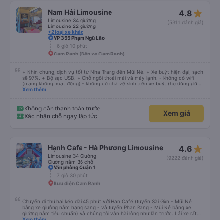
star_rate
Nam Hải Limousine
4.8
Limousine 34 giường
(5311 đánh giá)
Limousine 22 giường
+2 loại xe khác
VP 355 Phạm Ngũ Lão
6 giờ 10 phút
Cam Ranh (Bến xe Cam Ranh)
+ Nhìn chung, dịch vụ tốt từ Nha Trang đến Mũi Né. + Xe buýt hiện đại, sạch
sẽ 97%. + Bộ sạc USB. + Chỗ ngồi thoải mái và máy lạnh. - không có wifi
(mạng không hoạt động) - không có nhà vệ sinh trên xe buýt (họ dừng giữa
chừng) Họ gọi cho tôi và nói với tôi rằng xe buýt sẽ khởi hành sớm 45 phút
Xem thêm
và tôi nên đến sớm hơn. Tôi đến sớm 60 phút và chờ đợi. Không có sự khởi
hành sớm. Đi xe buýt vẫn ổn. Không biết tại sao nhưng họ không sử dụng
đường cao tốc nhanh, mới, hiện đại phục vụ tuyến đường này mà lái xe trên
Không cần thanh toán trước
Xem giá
những con đường nhỏ, chậm rãi. Nếu họ sử dụng đường cao tốc và không
Xác nhận chỗ ngay lập tức
dừng quá lâu ở phần còn lại trên đỉnh, tôi nghĩ thời gian di chuyển có thể
giảm từ 40% trở lên.
star_rate
Hạnh Cafe - Hà Phương Limousine
4.6
Limousine 34 Giường
(9222 đánh giá)
Giường nằm 36 chỗ
Văn phòng Quận 1
7 giờ 30 phút
Bưu điện Cam Ranh
Chuyến đi thứ hai kéo dài 45 phút với Han Café (tuyến Sài Gòn - Mũi Né
bằng xe giường nằm hạng sang - và tuyến Phan Rang - Mũi Né bằng xe
giường nằm tiêu chuẩn) và chúng tôi vẫn hài lòng như lần trước. Lái xe rất
chuyên nghiệp, nhân viên vô cùng chu đáo (họ kiểm tra xem mọi thứ ở chỗ
Xem thêm