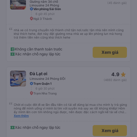
Giường nằm 34 chỗ
(45 đánh giá)
Limousine 24 Phòng
Văn phòng Sài Gòn
6 giờ 45 phút
Ngã 3 Thành
nhà xe có trung chuyển nội thành chở tận nơi.rước tận nhà nên mình cũng
khá thích hehe, đợt này đặt giường nma nhà xe up lên phòng lun mà hong
trả thêm tiền nên cũng khá thích hehe
Không cần thanh toán trước
Xem giá
Xác nhận chỗ ngay lập tức
star_rate
Đà Lạt ơi
4.9
Limousine 24 Phòng ĐÔI
(4692 đánh giá)
Trạm Quận 1
6 giờ 30 phút
Trạm Nha Trang
Chời ơi cuộc đời đi xe lần đầu tiên có tài xế dừng lại mua cho mình ly trà gừng
nóng để mình uống vì mình bị tim với suyễn mà say xe rất khủng khiếp! Hôm
ấy mình lên cơn tim không ngủ được, nên được đặc cách ngồi kế tài xế chứ
ko chắc mình xỉu thiệt. Chú Tánh thì nhường chỗ cho mình ngồi còn anh Khải
Xem thêm
thì dừng cho mình mua trà gừng uống huhuhu ! Rất rất tốt nhe! Công đức vô
lượng !!! Mình cảm ơn anh Khải và chú Tánh xe dalat ơi biển số 50F 022.81
chiều về từ Dalat về tphcm ngày 13/10/2024 lúc 10:30 tối nha. Mình hỏi cả
Xác nhận chỗ ngay lập tức
Xem giá
gia đình thì mọi người nói ngủ rất ngon. Hôm ấy do mình thức nên mình đã
chứng kiến cả chặng đường tài xế chạy rất cẩn thận nha ! Qua đèo bảo lộc