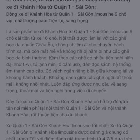
xe đi Khánh Hòa từ Quận 1 - Sài Gòn:
Dòng xe đi Khánh Hòa từ Quận 1 - Sài Gòn limousine 9 chỗ
vip, chất lượng cao: Tiện lợi, sang trọng
Là sản phẩm xe đi Khánh Hòa từ Quận 1 - Sài Gòn limousine 9
chỗ cải tiến từ xe 16 chỗ. Nội thất được làm lại với các ghế
bọc da chuẩn Châu Âu, không chỉ êm ái cho chuyến hành
trình xa, mà còn mát mẻ và không hề bị hầm bí như các ghế
bọc da bình thường. Kèm theo các ghế có nhiều tiện nghi hiện
đại như ti-vi, tủ lạnh mini, ổ cắm usb, đèn đọc sách, hệ thống
âm thanh cao cấp. Có vách ngăn riêng biệt giữa khoang lái và
khoang hành khách. Khoảng cách giữa các ghế ngồi rất thoải
mái, không nhồi nhét. Luôn đáp ứng được nhu cầu về sang
trọng, thoải mái và tiện nghi trong việc di chuyển.
Đây là loại xe Quận 1 - Sài Gòn Khánh Hòa có hỗ trợ đón/trả
tận nơi miễn phí tại nội thành Quận 1 - Sài Gòn và nội thành
Khánh Hòa, rất thuận tiện cho du khách.
Xe Quận 1 - Sài Gòn Khánh Hòa limousine tốt nhất: Xe từ Quận
1 - Sài Gòn đi Khánh Hòa limousine được đánh giá chung có
chất lượng Tốt với điểm đánh giá trung bình từ 4.7/5 dựa trên