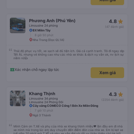
star_rate
Phương Anh (Phú Yên)
4.8
Limousine 24 phòng
(47 đánh giá)
BX Miền Tây
8 giờ 50 phút
Nha Trang (Dọc QL1A)
Thái độ phục vụ tốt, xe sạch sẽ đủ tiện ích. Giá cả cạnh tranh. Tôi đi ngay dịp
Tết ÂL nhưng vé không cao như các nhà xe khác & dịch vụ vẫn ok, nv lịch sự
niềm nở👍
Xác nhận chỗ ngay lập tức
Xem giá
star_rate
Khang Thịnh
4.3
Limousine 34 phòng
(2254 đánh giá)
Limousine 24 Phòng Đôi
Cây xăng COMECO Cổng 1 Bến Xe Miền Đông
7 giờ 10 phút
Ngã 3 Thành
Mình Cảm ơn T.Xế và phụ của nhà xe khang thịnh nhiều❤️ lần đầu em đi nhà
xe mình mà trong lúc em duy chuyển đến điểm đón của nhà xe. Em bị kẹt xe
trể giần 20 phút mà T.XẾ.và phụ xe vẫn đợi và rất vv thân thiện chứ hk hối