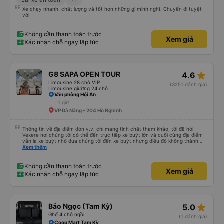
Xe chạy nhanh. chất lượng và tốt hơn những gì mình nghĩ. Chuyến đi tuyệt
vời
Không cần thanh toán trước
Xem giá
Xác nhận chỗ ngay lập tức
star_rate
G8 SAPA OPEN TOUR
4.6
Limousine 28 chỗ VIP
(3251 đánh giá)
Limousine giường 24 chỗ
Văn phòng Hội An
1 giờ
VP Đà Nẵng - 204 Hồ Nghinh
Thông tin về địa điểm đón v.v. chỉ mang tính chất tham khảo, tôi đã hỏi
Vexere nơi chúng tôi có thể đến trực tiếp xe buýt lớn và cuối cùng địa điểm
vẫn là xe buýt nhỏ đưa chúng tôi đến xe buýt nhưng điều đó không thành
vấn đề. Chúng tôi khởi hành đúng giờ từ Hà Nội nhưng đã nghỉ rất lâu ở sân
Xem thêm
bay để đợi một số hành khách tôi đoán vậy và chỉ đến Sa Pa muộn 30 phút
nên rất tốt. Không có WC trên xe buýt nên hãy cân nhắc nhưng bạn sẽ nghỉ
30 phút hai lần ở khu vực đường cao tốc (3 nghìn đồng để sử dụng phòng
Không cần thanh toán trước
Xem giá
tắm và chúng rất sạch sẽ) và cũng có thể mua rất nhiều đồ ăn nhẹ và thức
Xác nhận chỗ ngay lập tức
ăn khác nhau. Ghế ngồi rất thoải mái! Hãy nhớ rằng đôi khi chất lượng đường
không được tốt nên có thể rất rung lắc. Chúng tôi đã đặt 2 ghế trên cùng ở
phía sau cùng của xe buýt và bạn có thể cảm thấy xe buýt rung rất nhiều,
những ghế dưới ngay trước những ghế này thoải mái hơn nhiều và chúng tôi
có thể sử dụng chúng vì chúng trống. Nhìn chung là một hành trình rất tốt :)
star_rate
Bảo Ngọc (Tam Kỳ)
5.0
Ghế 4 chỗ ngồi
(1 đánh giá)
Coop Mart Tam Kỳ