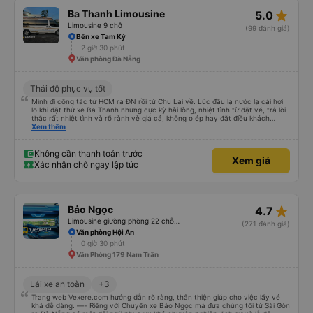
star_rate
Ba Thanh Limousine
5.0
Limousine 9 chỗ
(99 đánh giá)
Bến xe Tam Kỳ
2 giờ 30 phút
Văn phòng Đà Nẵng
Thái độ phục vụ tốt
Mình đi công tác từ HCM ra ĐN rồi từ Chu Lai về. Lúc đầu lạ nước lạ cái hơi
lo khi đặt thử xe Ba Thanh nhưng cực kỳ hài lòng, nhiệt tình từ đặt vé, trả lời
thắc rất nhiệt tình và rõ rành vè giá cả, không o ép hay đặt điều khách
Xem thêm
hàng. Lần tới đi công tác chắc chắn tiếp tục dùng xe nhà này!
Không cần thanh toán trước
Xem giá
Xác nhận chỗ ngay lập tức
star_rate
Bảo Ngọc
4.7
Limousine giường phòng 22 chỗ (WC)
(271 đánh giá)
Văn phòng Hội An
0 giờ 30 phút
Văn Phòng 179 Nam Trân
Lái xe an toàn
+3
Trang web Vexere.com hướng dẫn rõ ràng, thân thiện giúp cho việc lấy vé
khá dễ dàng. —- Riêng với Chuyến xe Bảo Ngọc mà đưa chúng tôi từ Sài Gòn