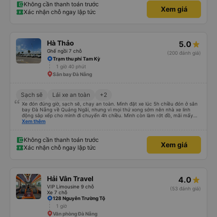
Không cần thanh toán trước
Xem giá
Xác nhận chỗ ngay lập tức
Hà Thảo
5.0
Ghế ngồi 7 chỗ
(200 đánh giá)
Trạm thu phí Tam Kỳ
1 giờ 40 phút
Sân bay Đà Nẵng
Sạch sẽ
Lái xe an toàn
+2
Xe đón đúng giờ, sạch sẽ, chạy an toàn. Mình đặt xe lúc 5h chiều đón ở sân
bay Đà Nẵng về Quảng Ngãi, nhưng vì mọi thứ xong sớm nên nhà xe linh
động sắp xếp cho mình đi chuyến 4h chiều. Mình còn làm rớt đồ, mãi mấy
ngày sau mới phát hiện ra, và phía nhà xe cũng giúp mình tìm lại. Lần sau
Xem thêm
nếu di chuyển Đà Nẵng - Quảng Ngãi thì mình sẽ đi tiếp với nhà xe Hà Thảo.
Không cần thanh toán trước
Xem giá
Xác nhận chỗ ngay lập tức
Hải Vân Travel
4.0
VIP Limousine 9 chỗ
(53 đánh giá)
Xe 7 chỗ
128 Nguyễn Trường Tộ
1 giờ
Văn phòng Đà Nẵng