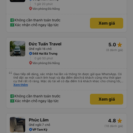
1 giờ 20 phút
Văn phòng Đà Nẵng
Không cần thanh toán trước
Xem giá
Xác nhận chỗ ngay lập tức
star_rate
Đức Tuấn Travel
5.0
Ghế ngồi 16 chỗ
(8 đánh giá)
548 Hai Bà Trưng
0 giờ 50 phút
Văn phòng Đà Nẵng
Giao tiếp dễ dàng, xác nhận hai lần và thông tin được gửi qua WhatsApp. Có
thể đặt xe một cách linh hoạt và địa điểm đón/trả khách cũng như thời gian
cụ thể rất rõ ràng. Mặc dù tài xế có địa điểm trả khách khác cho chúng tôi,
nhưng chúng tôi vẫn có thể đến địa điểm mình muốn.
Xem thêm
Không cần thanh toán trước
Xem giá
Xác nhận chỗ ngay lập tức
star_rate
Phúc Lâm
4.8
Ghế ngồi 7 chỗ
(18 đánh giá)
VP Tam Kỳ