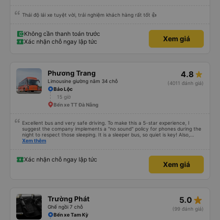
Thái độ lái xe tuyệt vời, trải nghiệm khách hàng rất tốt 👍
Không cần thanh toán trước
Xem giá
Xác nhận chỗ ngay lập tức
Phương Trang
4.8
Limousine giường nằm 34 chỗ
(4011 đánh giá)
Bảo Lộc
15 giờ
Bến xe TT Đà Nẵng
Excellent bus and very safe driving. To make this a 5-star experience, I
suggest the company implements a "no sound" policy for phones during the
night to respect those sleeping. It is a sleeper bus, so quiet is key! Also,
please display the Wi-Fi password clearly inside the cabin for convenience. I
Xem thêm
would definitely ride with them again! -------------- ​ Xe chất lượng tốt và
tài xế lái xe rất an toàn. Để dịch vụ hoàn hảo hơn, tôi góp ý nhà xe nên có
quy định rõ ràng về việc giữ im lặng (tắt âm thanh điện thoại) vào ban đêm
Xác nhận chỗ ngay lập tức
Xem giá
để tránh làm phiền hành khách khác ngủ. Ngoài ra, nhà xe nên dán sẵn mật
khẩu Wi-Fi trong xe để hành khách dễ dàng sử dụng. Tôi vẫn sẽ tiếp tục ủng
hộ nhà xe trong tương lai!
star_rate
Trường Phát
5.0
Ghế ngồi 7 chỗ
(99 đánh giá)
Bến xe Tam Kỳ