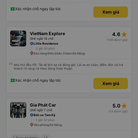
Xác nhận chỗ ngay lập tức
Xem giá
star_rate
VietNam Explore
4.6
Ghế ngồi 16 chỗ
(109 đánh giá)
Little Residence
0 giờ 50 phút
Bảo tàng Điêu khắc Chăm Đà Nẵng
Mọi thứ đều tốt. Tài xế lịch sự và đúng giờ. Lái xe an toàn, điểm đón và trả
khách rõ ràng và theo đúng thỏa thuận
Xác nhận chỗ ngay lập tức
Xem giá
star_rate
Gia Phát Car
5.0
Ghế ngồi 7 chỗ
(14 đánh giá)
Bến xe Tam Kỳ
1 giờ 30 phút
Văn phòng Đà Nẵng
Lái xe an toàn
+1