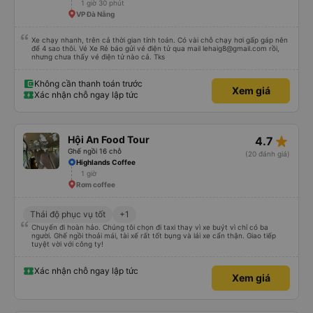
1 giờ 30 phút
VP Đà Nẵng
Xe chạy nhanh, trên cả thời gian tính toán. Có vài chỗ chạy hơi gấp gáp nên
để 4 sao thôi. Vé Xe Rẻ báo gửi vé điện tử qua mail lehaig8@gmail.com rồi,
nhưng chưa thấy vé điện tử nào cả. Tks
Không cần thanh toán trước
Xem giá
Xác nhận chỗ ngay lập tức
star_rate
Hội An Food Tour
4.7
Ghế ngồi 16 chỗ
(20 đánh giá)
Highlands Coffee
1 giờ
Rơm coffee
Thái độ phục vụ tốt
+1
Chuyến đi hoàn hảo. Chúng tôi chọn đi taxi thay vì xe buýt vì chỉ có ba
người. Ghế ngồi thoải mái, tài xế rất tốt bụng và lái xe cẩn thận. Giao tiếp
tuyệt vời với công ty!
Xác nhận chỗ ngay lập tức
Xem giá