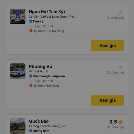
star_rate
Ngọc Hà (Tam Kỳ)
Xe điện VinFast Limo Green 7 chỗ
(0 đánh giá)
Tam Kỳ
1 giờ 30 phút
Nội thành Tp. Đà Nẵng
Xem giá
star_rate
Phương Vũ
Vinfast 4 chỗ
(0 đánh giá)
Văn phòng Quảng Nam
1 giờ 40 phút
Nội thành Đà Nẵng
Xem giá
star_rate
Quốc Bảo
3.5
Giường nằm 34 Phòng VIP
(6 đánh giá)
Quãng Nam