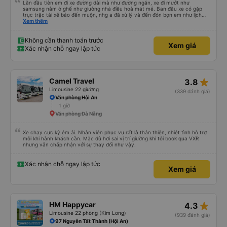
Lần đầu tiên em đi xe đường dài mà như đường ngắn, xe đi mướt như
samsung nằm ở ghế như giường nhà điều hoà mát mẻ. Ban đầu xe có gặp
trục trặc tài xế báo đến muộn, nhg a đã xử lý và đến đón bọn em như lịch
trên hệ thống. Anh tài xế Văn Sĩ quá vui tính và nhiệt tình, trời mưa gió đã
Xem thêm
chở bọn e về tận nơi an toàn. 5⭐️ cho anh tài xế Văn Sĩ cùng với nhà xe. Lần
sau e mong có duyên gặp lại a ạ.
Không cần thanh toán trước
Xem giá
Xác nhận chỗ ngay lập tức
star_rate
Camel Travel
3.8
Limousine 22 giường
(339 đánh giá)
Văn phòng Hội An
1 giờ
Văn phòng Đà Nẵng
Xe chạy cực kỳ êm ái. Nhân viên phục vụ rất là thân thiện, nhiệt tình hỗ trợ
mỗi khi hành khách cần. Mặc dù hơi sai vị trí giường khi tôi book qua VXR
nhưng vẫn chấp nhận với sự thay đổi như vậy.
Xác nhận chỗ ngay lập tức
Xem giá
star_rate
HM Happycar
4.3
Limousine 22 phòng (Kim Long)
(939 đánh giá)
97 Nguyễn Tất Thành (Hội An)