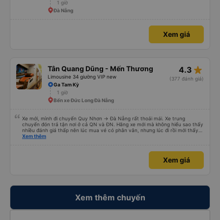
1 giờ
Đà Nẵng
Xem giá
star_rate
Tân Quang Dũng - Mến Thương
4.3
Limousine 34 giường VIP new
(377 đánh giá)
Ga Tam Kỳ
1 giờ
Bến xe Đức Long Đà Nẵng
Xe mới, mình đi chuyến Quy Nhơn -> Đà Nẵng rất thoải mái. Xe trung
chuyển đón trả tận nơi ở cả QN và ĐN. Hãng xe mới mà không hiểu sao thấy
nhiều đánh giá thấp nên lúc mua vé có phân vân, nhưng lúc đi rồi mới thấy
tuyệt vời. Mọi nhân viên đều thân thiện, nhiệt tình. Nhắn tin cho anh phụ lái
Xem thêm
nếu muốn đi vệ sinh và ảnh vui vẻ dừng xe ở trạm xăng gần nhất để nhà
mình xuống đi!! Mấy xe khác có khi nhăn nhó và chửi nhẹ rồi :) Xe mới, điều
hoà mạnh, sạch sẽ. Không hiểu sao nhiều đánh giá thấp? Mọi người ủng hộ
Xem giá
nhé, mình đi Quy Nhơn về Đà Nẵng mà cả xe có 7 khách, nhìn thương. Chúc
Tân Quang Dũng thành công.
Xem thêm chuyến