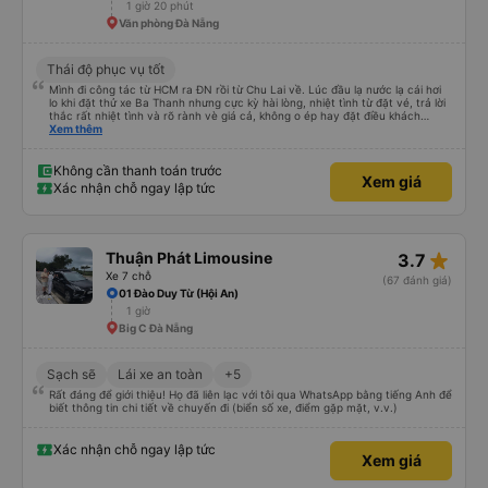
1 giờ 20 phút
Văn phòng Đà Nẵng
Thái độ phục vụ tốt
Mình đi công tác từ HCM ra ĐN rồi từ Chu Lai về. Lúc đầu lạ nước lạ cái hơi
lo khi đặt thử xe Ba Thanh nhưng cực kỳ hài lòng, nhiệt tình từ đặt vé, trả lời
thắc rất nhiệt tình và rõ rành vè giá cả, không o ép hay đặt điều khách
Xem thêm
hàng. Lần tới đi công tác chắc chắn tiếp tục dùng xe nhà này!
Không cần thanh toán trước
Xem giá
Xác nhận chỗ ngay lập tức
star_rate
Thuận Phát Limousine
3.7
Xe 7 chỗ
(67 đánh giá)
01 Đào Duy Từ (Hội An)
1 giờ
Big C Đà Nẵng
Sạch sẽ
Lái xe an toàn
+5
Rất đáng để giới thiệu! Họ đã liên lạc với tôi qua WhatsApp bằng tiếng Anh để
biết thông tin chi tiết về chuyến đi (biển số xe, điểm gặp mặt, v.v.)
Xác nhận chỗ ngay lập tức
Xem giá