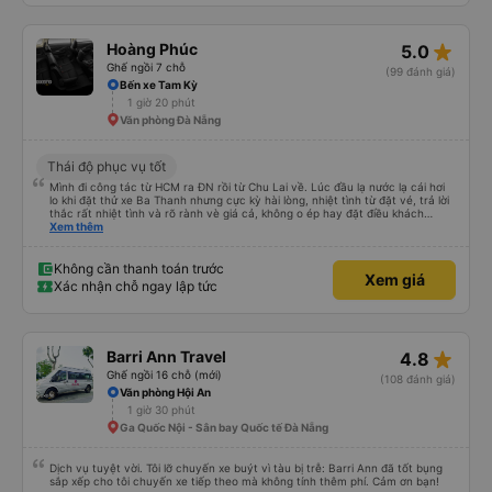
star_rate
Hoàng Phúc
5.0
Ghế ngồi 7 chỗ
(99 đánh giá)
Bến xe Tam Kỳ
1 giờ 20 phút
Văn phòng Đà Nẵng
Thái độ phục vụ tốt
Mình đi công tác từ HCM ra ĐN rồi từ Chu Lai về. Lúc đầu lạ nước lạ cái hơi
lo khi đặt thử xe Ba Thanh nhưng cực kỳ hài lòng, nhiệt tình từ đặt vé, trả lời
thắc rất nhiệt tình và rõ rành vè giá cả, không o ép hay đặt điều khách
Xem thêm
hàng. Lần tới đi công tác chắc chắn tiếp tục dùng xe nhà này!
Không cần thanh toán trước
Xem giá
Xác nhận chỗ ngay lập tức
star_rate
Barri Ann Travel
4.8
Ghế ngồi 16 chỗ (mới)
(108 đánh giá)
Văn phòng Hội An
1 giờ 30 phút
Ga Quốc Nội - Sân bay Quốc tế Đà Nẵng
Dịch vụ tuyệt vời. Tôi lỡ chuyến xe buýt vì tàu bị trễ: Barri Ann đã tốt bụng
sắp xếp cho tôi chuyến xe tiếp theo mà không tính thêm phí. Cảm ơn bạn!