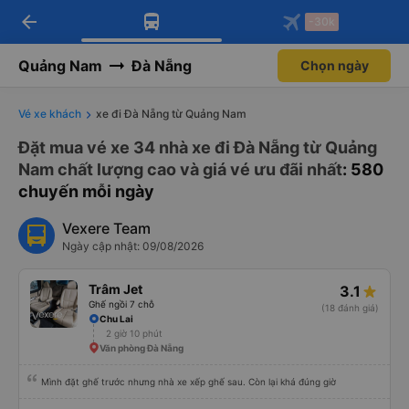
arrow_back
Tải app Vexere ngay!
Tải app Vexere
-30k
Mở app
Mở app
Nhận ưu đãi thành viên độc
-30k/ghế khi đặt vé máy bay qua
quyền
app
Quảng Nam
Đà Nẵng
Chọn ngày
Vé xe khách
xe đi Đà Nẵng từ Quảng Nam
Đặt mua vé xe 34 nhà xe đi Đà Nẵng từ Quảng
Nam chất lượng cao và giá vé ưu đãi nhất
: 580
chuyến mỗi ngày
Vexere Team
Ngày cập nhật: 09/08/2026
Trâm Jet
3.1
Ghế ngồi 7 chỗ
(18 đánh giá)
Chu Lai
2 giờ 10 phút
Văn phòng Đà Nẵng
Mình đặt ghế trước nhưng nhà xe xếp ghế sau. Còn lại khá đúng giờ