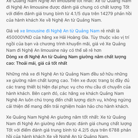
Xe Quảng Nam Nghệ An limousine tốt nhất: Xe từ Quảng Nam
đi Nghệ An limousine được đánh giá chung có chất lượng Tốt
với điểm đánh giá trung bình từ 4.1/5 dựa trên 14279 phản hồi
của hành khách Xe về Nghệ An từ Quảng Nam.
Giá vé
xe limousine đi Nghệ An từ Quảng Nam
rẻ nhất là
450000VND của hãng xe Hải Hoàng Gia. Tùy thuộc vào vị trí
ngồi của bạn và chương trình khuyến mãi, giá vé Xe Quảng
Nam đi Nghệ An limousine này có thể sẽ rẻ hơn
Dòng xe đi Nghệ An từ Quảng Nam giường nằm chất lượng
cao: Thoải mái, giá cả tốt nhất
Những nhà xe đi Nghệ An từ Quảng Nam đều sở hữu những
xe giường nằm chất lượng cao. Trên xe được trang bị đầy đủ
các trang thiết bị hiện đại phục vụ cho nhu cầu di chuyển của
hành khách. Bên cạnh đó, các hãng xe khách Quảng Nam
Nghệ An luôn chú trọng đến chất lượng dịch vụ, không ngừng
cải thiện để mang đến trải nghiệm hoàn hảo cho hành khách.
Xe Quảng Nam Nghệ An giường nằm tốt nhất: Xe từ Quảng
Nam đi Nghệ An giường nằm được đánh giá chung chất lượng
Tốt với điểm đánh giá trung bình từ 4.2/5 dựa trên 6788 phản
hồi của hành khách Xe về Nghệ An từ Quảng Nam.