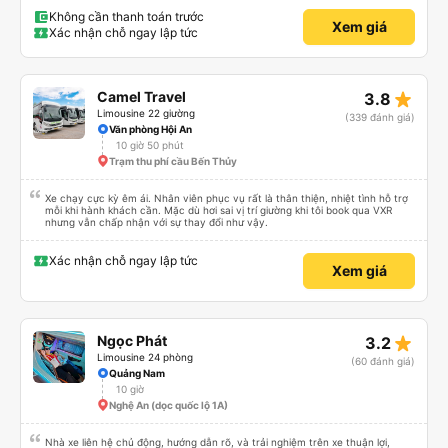
trong giấc mơ của mình luôn. Nên nếu bạn ấy bị phản ánh thì đừng trừ lương
bạn ấy nha. Nếu bạn ấy bị trừ thì bảo bạn ấy liên hệ sđt của mình, mình hỗ
Không cần thanh toán trước
Xem giá
trợ ạ. Số mình đuôi 666, chuyến ĐH-NT ngày 16/1. À các bạn nữ lễ tân xinh
Xác nhận chỗ ngay lập tức
iu còn đổi cho mình phòng đơn sang đôi xong còn note là (một mình) yêu
luôn. Nhưng phòng đôi mà nằm một thì mỗi lần xe rẽ 1 cái là ✈️ Ít đi xe khách
nhưng đủ để đánh giá 10/10.
star_rate
Camel Travel
3.8
Limousine 22 giường
(339 đánh giá)
Văn phòng Hội An
10 giờ 50 phút
Trạm thu phí cầu Bến Thủy
Xe chạy cực kỳ êm ái. Nhân viên phục vụ rất là thân thiện, nhiệt tình hỗ trợ
mỗi khi hành khách cần. Mặc dù hơi sai vị trí giường khi tôi book qua VXR
nhưng vẫn chấp nhận với sự thay đổi như vậy.
Xác nhận chỗ ngay lập tức
Xem giá
star_rate
Ngọc Phát
3.2
Limousine 24 phòng
(60 đánh giá)
Quảng Nam
10 giờ
Nghệ An (dọc quốc lộ 1A)
Nhà xe liên hệ chủ động, hướng dẫn rõ, và trải nghiệm trên xe thuận lợi,