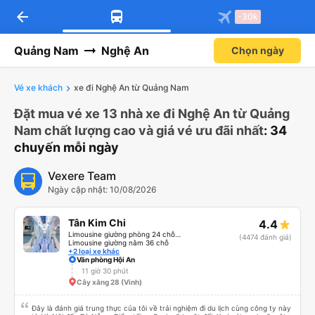
arrow_back
-30k
Quảng Nam
Nghệ An
Chọn ngày
Vé xe khách
xe đi Nghệ An từ Quảng Nam
Đặt mua vé xe 13 nhà xe đi Nghệ An từ Quảng
Nam chất lượng cao và giá vé ưu đãi nhất
: 34
chuyến mỗi ngày
Vexere Team
Ngày cập nhật: 10/08/2026
Tân Kim Chi
4.4
Limousine giường phòng 24 chỗ (CABIN)
(4474 đánh giá)
Limousine giường nằm 36 chỗ
+2 loại xe khác
Văn phòng Hội An
11 giờ 30 phút
Cây xăng 28 (Vinh)
Đây là đánh giá trung thực của tôi về trải nghiệm đi du lịch cùng công ty này