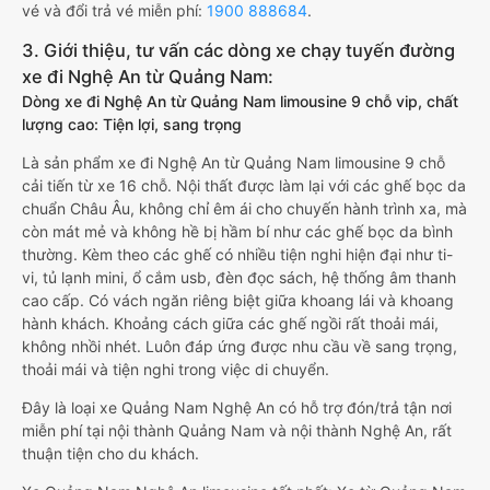
vé và đổi trả vé miễn phí:
1900 888684
.
3. Giới thiệu, tư vấn các dòng xe chạy tuyến đường
xe đi Nghệ An từ Quảng Nam:
Dòng xe đi Nghệ An từ Quảng Nam limousine 9 chỗ vip, chất
lượng cao: Tiện lợi, sang trọng
Là sản phẩm xe đi Nghệ An từ Quảng Nam limousine 9 chỗ
cải tiến từ xe 16 chỗ. Nội thất được làm lại với các ghế bọc da
chuẩn Châu Âu, không chỉ êm ái cho chuyến hành trình xa, mà
còn mát mẻ và không hề bị hầm bí như các ghế bọc da bình
thường. Kèm theo các ghế có nhiều tiện nghi hiện đại như ti-
vi, tủ lạnh mini, ổ cắm usb, đèn đọc sách, hệ thống âm thanh
cao cấp. Có vách ngăn riêng biệt giữa khoang lái và khoang
hành khách. Khoảng cách giữa các ghế ngồi rất thoải mái,
không nhồi nhét. Luôn đáp ứng được nhu cầu về sang trọng,
thoải mái và tiện nghi trong việc di chuyển.
Đây là loại xe Quảng Nam Nghệ An có hỗ trợ đón/trả tận nơi
miễn phí tại nội thành Quảng Nam và nội thành Nghệ An, rất
thuận tiện cho du khách.