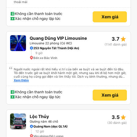
thoải mái
Không cần thanh toán trước
Xem giá
Xác nhận chỗ ngay lập tức
star_rate
Quang Dũng VIP Limousine
3.7
Limousine 22 phòng (Có WC)
(1141 đánh giá)
253 Nguyễn Tất Thành (Hội An)
9 giờ
Bến xe Bắc Vinh
Người nước ngoài rất khó hiểu vị trí của bến xe buýt và xe buýt đến từ đâu.
Tôi đến trước giờ xe buýt khởi hành một giờ, nhưng sau khi đi bộ hơn một giờ,
cuối cùng họ cũng gọi điện và tìm thấy tôi. Dịch vụ bình thường, nhưng dù
sao thì tôi ngủ ngon hơn ở khách sạn vì tôi rất thoải mái. Sẽ tuyệt hơn nếu
Xem thêm
tiếng còi xe bớt to hơn. Nhưng tôi thích nó nên tôi cho điểm tối đa. Cảm ơn
bạn rất nhiều.
Không cần thanh toán trước
Xem giá
Xác nhận chỗ ngay lập tức
star_rate
Lộc Thủy
3.5
Giường nằm 46 chỗ
(30 đánh giá)
Quảng Nam (dọc QL1A)
12 giờ
Văn phòng Đô Lương