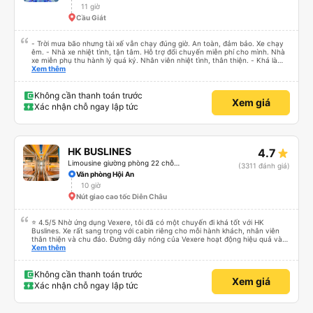
11 giờ
Cầu Giát
- Trời mưa bão nhưng tài xế vẫn chạy đúng giờ. An toàn, đảm bảo. Xe chạy
êm. - Nhà xe nhiệt tình, tận tâm. Hỗ trợ đổi chuyến miễn phí cho mình. Nhà
xe miễn phụ thu hành lý quá ký. Nhân viên nhiệt tình, thân thiện. - Khá là
thích tài xế. Lái xe an toàn. Chu đáo, thân thiện, nhiệt tình. - Xe ngồi thoải
Xem thêm
mái, có massage, có ổ cắm sạc. - Giữa trời mưa bão, mình vẫn kịp giờ
check-in sân bay nên cho 5 sao.
Không cần thanh toán trước
Xem giá
Xác nhận chỗ ngay lập tức
HK BUSLINES
4.7
Limousine giường phòng 22 chỗ (WC)
(3311 đánh giá)
Văn phòng Hội An
10 giờ
Nút giao cao tốc Diễn Châu
⭐ 4.5/5 Nhờ ứng dụng Vexere, tôi đã có một chuyến đi khá tốt với HK
Buslines. Xe rất sang trọng với cabin riêng cho mỗi hành khách, nhân viên
thân thiện và chu đáo. Đường dây nóng của Vexere hoạt động hiệu quả và
thể hiện trách nhiệm với khách hàng. Nhược điểm: -0.5 sao vì quy trình đặt
Xem thêm
vé trên ứng dụng quá nhanh, dễ chọn sai bước và không thể quay lại, điều
này có thể dẫn đến việc hủy dịch vụ. -0.5 sao vì điểm trả khách chỉ ở văn
phòng đại diện của công ty, không phải ở nhà tôi :) Ưu điểm: Xe buýt khởi
Không cần thanh toán trước
Xem giá
hành và đến đúng giờ. Điểm đón khách chính xác tại địa điểm đã đăng ký.
Xác nhận chỗ ngay lập tức
Nhân viên chuyên nghiệp và hữu ích. Nhìn chung, tôi đánh giá 4.5 sao cho
cả ứng dụng Vexere và HK Buslines. Tôi hy vọng ứng dụng và công ty sẽ tiếp
tục cải thiện để mang đến nhiều tiện ích hơn nữa cho hành khách. Best (Nhờ