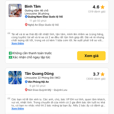
có app Vexere mà mình được trải nghiệm chuyến đi bằng ô tô của HK
Buslines khá ổn. Xe sang trọng, mỗi người một cabin riêng, nhân viên phục
star_rate
Bình Tâm
4.6
vụ nhiệt tình. Đường dây nóng của Vexere làm việc hiệu quả, có trách nhiệm
với khách hàng. Điểm trừ: -0,5 sao thời gian thao tác trên ứng dụng quá
Giường nằm 46 chỗ
(319 đánh giá)
nhanh, chọn dễ dàng bước và không thể quay lại chỉnh sửa, dẫn đến nguy
Limousine 36 phòng
cơ bị mất dịch vụ. -0,5 sao khi khách hàng, chỉ tại văn phòng đại diện không
Quảng Nam (Dọc Quốc lộ 1A)
trả lời tại nhà riêng. Điểm cộng: Xe xuất bến và đến nơi đúng địa điểm đã
11 giờ 50 phút
đăng ký. Nhân viên chuyên nghiệp, Nhiệt tình, mình đánh giá 4,5 sao cho cả
Nghệ An (Dọc Quốc lộ 1A)
app Vexere và HK Busline và hãng sẽ ngày phát triển để mang lại trải
nghiệm tiện lợi hơn cho hành khách.
Tài xế và lơ xe thái độ rất nhiệt tình, tận tâm, mình lên nhầm xe (cùng hãng,
cùng tuyến) tài xế và lơ xe cả 2 xe đều rất tận tình giúp đỡ. Giá vé rẻ nhưng
chất lượng rất tốt, trong vé có kèm 1 bữa cơm tối. Xe xuất phát trễ so với
trên app 45p, nhưng do bão nên trời mưa rất to, có thể thông cảm được.
Xem thêm
99/10
Không cần thanh toán trước
Xem giá
Xác nhận chỗ ngay lập tức
star_rate
Tân Quang Dũng
3.7
Limousine 22 Phòng Đôi (WC)
(3005 đánh giá)
Văn Phòng Hội An
9 giờ 50 phút
Nút Giao Quỳnh Mỹ - Quỳnh Lưu
Các bạn nữ lễ tân xinh iu. Các anh, chú, bác VP ĐH vui tính, quan tâm khách,
vui vẻ, nhiệt tình. Trong chuyến đi của mình có 2 gia đình bác lớn tuổi nc khá
to, có bạn nv nhắc nhở thì 2 bác mắng lại bạn ấy. Nếu 2 bác ấy có đánh giá
xấu thì mình ngược lại nha. Bạn ấy nhắc nhở rất đúng. 2 bác nói rất to. To
Xem thêm
đến lỗi mình ngủ còn mơ được câu chuyện các bác nói với nhau xuất hiện