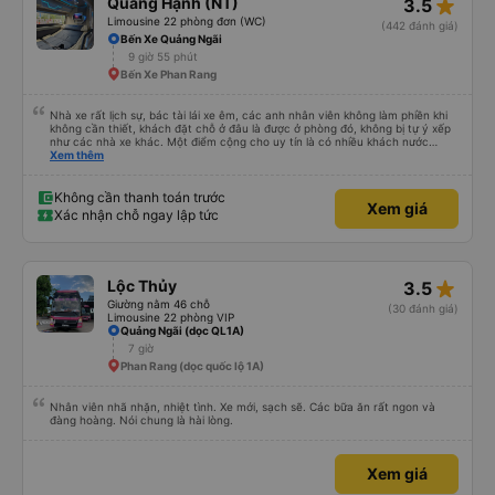
star_rate
Quang Hạnh (NT)
3.5
Limousine 22 phòng đơn (WC)
(442 đánh giá)
Bến Xe Quảng Ngãi
9 giờ 55 phút
Bến Xe Phan Rang
Nhà xe rất lịch sự, bác tài lái xe êm, các anh nhân viên không làm phiền khi
không cần thiết, khách đặt chỗ ở đâu là được ở phòng đó, không bị tự ý xếp
như các nhà xe khác. Một điểm cộng cho uy tín là có nhiều khách nước
Xem thêm
ngoài đi cùng chuyến để đến Nha Trang nha!
Không cần thanh toán trước
Xem giá
Xác nhận chỗ ngay lập tức
star_rate
Lộc Thủy
3.5
Giường nằm 46 chỗ
(30 đánh giá)
Limousine 22 phòng VIP
Quảng Ngãi (dọc QL1A)
7 giờ
Phan Rang (dọc quốc lộ 1A)
Nhân viên nhã nhặn, nhiệt tình. Xe mới, sạch sẽ. Các bữa ăn rất ngon và
đàng hoàng. Nói chung là hài lòng.
Xem giá