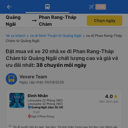
arrow_back
Tải app Vexere ngay!
Tải app Vexere
-30k
Mở app
Mở app
Nhận ưu đãi thành viên độc
-30k/ghế khi đặt vé máy bay qua
quyền
app
Quảng
Phan Rang-Tháp
Chọn ngày
Ngãi
Chàm
Vé xe khách
xe đi Ninh Thuận từ Quảng Ngãi
xe đi Phan Rang-Tháp
Chàm từ Quảng Ngãi
Đặt mua vé xe 20 nhà xe đi Phan Rang-Tháp
Chàm từ Quảng Ngãi chất lượng cao và giá vé
ưu đãi nhất
: 38 chuyến mỗi ngày
Vexere Team
Ngày cập nhật: 06/08/2026
Đình Nhân
4.0
Limousine 22 Phòng (WC)
(861 đánh giá)
Limousine 32 Phòng (WC)
Quảng Ngãi (dọc QL1A)
8 giờ
Ngã 5 Phan Rang
Tôi đi tuyến Hội An &gt; Sài Gòn. Tôi khá thận trọng sau khi đọc các đánh giá,