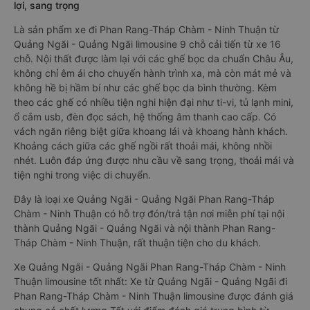
lợi, sang trọng
Là sản phẩm xe đi Phan Rang-Tháp Chàm - Ninh Thuận từ
Quảng Ngãi - Quảng Ngãi limousine 9 chỗ cải tiến từ xe 16
chỗ. Nội thất được làm lại với các ghế bọc da chuẩn Châu Âu,
không chỉ êm ái cho chuyến hành trình xa, mà còn mát mẻ và
không hề bị hầm bí như các ghế bọc da bình thường. Kèm
theo các ghế có nhiều tiện nghi hiện đại như ti-vi, tủ lạnh mini,
ổ cắm usb, đèn đọc sách, hệ thống âm thanh cao cấp. Có
vách ngăn riêng biệt giữa khoang lái và khoang hành khách.
Khoảng cách giữa các ghế ngồi rất thoải mái, không nhồi
nhét. Luôn đáp ứng được nhu cầu về sang trọng, thoải mái và
tiện nghi trong việc di chuyển.
Đây là loại xe Quảng Ngãi - Quảng Ngãi Phan Rang-Tháp
Chàm - Ninh Thuận có hỗ trợ đón/trả tận nơi miễn phí tại nội
thành Quảng Ngãi - Quảng Ngãi và nội thành Phan Rang-
Tháp Chàm - Ninh Thuận, rất thuận tiện cho du khách.
Xe Quảng Ngãi - Quảng Ngãi Phan Rang-Tháp Chàm - Ninh
Thuận limousine tốt nhất: Xe từ Quảng Ngãi - Quảng Ngãi đi
Phan Rang-Tháp Chàm - Ninh Thuận limousine được đánh giá