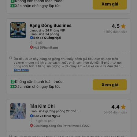
Không cần thanh toán trước
Xem giá
Xác nhận chỗ ngay lập tức
star_rate
Rạng Đông Buslines
4.5
Limousine 24 Phòng VIP
(1810 đánh giá)
Limousine 34 phòng
Bến xe Quảng Ngãi
9 giờ
Ngã 5 Phan Rang
lần đầu đi xe này cũng sợ giống như mấy đánh giá tiêu cực đã đọc trên
vexere nhưng mà kh ạ. xe sạch, xuất phát sớm hơn dự kiến 8 phút, tới nơi
cũng sớm hơn 1 tiếng. ấn tượng: + xe chạy êm + tài xế và lơ xe đều thân
thiện dễ thương. thật ra cũng kh tiếp xúc nhiều+ lắm nhưng cá nhân mình
Xem thêm
cảm thấy vậy + đồ ăn tối đa dạng, nêm nếm thì tùy người thấy hợp, cá nhân
mình thấy kh hợp lắm nhưng chưa đến mức tệ mình đi chuyến quảng ngãi -
an sương, xe dừng đúng 3 lần (cả ăn tối) cho khách đi vệ sinh. cái hay ở đây
Không cần thanh toán trước
Xem giá
là khi gần tới chỗ ăn tối sẽ có loa thông báo, loa báo là dừng 30p nhưng thực
Xác nhận chỗ ngay lập tức
tế chỉ dừng khoảng 25p, chắc do khách đã lên đông đủ. tóm lại thì lần đầu đi
xe này và sẽ có lần sau nếu có dịp, ấn tượng tốt
star_rate
Tân Kim Chi
4.4
Limousine giường phòng 22 chỗ (CABIN) (WC)
(4466 đánh giá)
Bến xe Chín Nghĩa
7 giờ 30 phút
Cửa hàng Xăng dầu Petrolimex Số 227