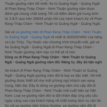
Thuận giường nằm tốt nhất: Xe từ Quảng Ngãi - Quảng Ngãi
đi Phan Rang-Tháp Chàm - Ninh Thuận giường nằm được
đánh giá chung chất lượng Tốt với điểm đánh giá trung bình
từ 3.8/5 dựa trên 26856 phản hồi của hành khách Xe về Phan
Rang-Tháp Chàm - Ninh Thuận từ Quảng Ngãi - Quảng Ngãi.
Giá vé
xe giường nằm đi Phan Rang-Tháp Chàm - Ninh Thuận
từ Quảng Ngãi - Quảng Ngãi
rẻ nhất là 300000VND của hãng
xe Lộc Thủy. Tùy thuộc vào chương trình khuyến mãi, giá vé
Xe Quảng Ngãi - Quảng Ngãi đi Phan Rang-Tháp Chàm -
Ninh Thuận giường nằm này có thể sẽ rẻ hơn.
Dòng xe đi Phan Rang-Tháp Chàm - Ninh Thuận từ Quảng
Ngãi - Quảng Ngãi giường nằm đôi: Riêng tư, đầy đủ tiện nghi
Xe khách đi Phan Rang-Tháp Chàm - Ninh Thuận từ Quảng
Ngãi - Quảng Ngãi giường nằm đôi là loại xe đặc biệt. Với mỗi
giường được thiết kế như một phòng ngủ khách sạn sang
trọng, hiện đại. Đây là dòng xe giường nằm cho cặp đôi đi
Phan Rang-Tháp Chàm - Ninh Thuận mới xuất hiện tại Việt
Nam. Loại xe giường nằm đôi ra đời nhằm đáp ứng yêu cầu
ngày càng cao của khách hàng về chất lượng dịch vụ vận tải.
So với xe giường nằm thông thường, xe giường nằm đôi đi