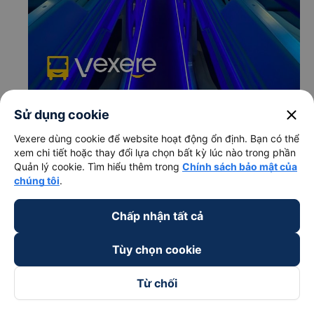
close
Sử dụng cookie
c. Lộ trình, giờ khởi hành và giờ kết thúc của xe khách
Rạng Đông Buslines
Vexere dùng cookie để website hoạt động ổn định. Bạn có thể
xem chi tiết hoặc thay đổi lựa chọn bất kỳ lúc nào trong phần
Giờ xuất phát ở Quảng Ngãi - Quảng Ngãi: 15:00,
Quản lý cookie. Tìm hiểu thêm trong
Chính sách bảo mật của
18:00
chúng tôi
.
Giờ đến nơi ở Phan Rang-Tháp Chàm - Ninh Thuận:
00:06, 03:06
Chấp nhận tất cả
Thời gian chạy từ Quảng Ngãi - Quảng Ngãi đi Phan
Rang-Tháp Chàm - Ninh Thuận của nhà xe
Rạng
Tùy chọn cookie
Đông Buslines
khoảng: 9.1 giờ
d. Các điểm đón khách của nhà xe Rạng Đông Buslines
Từ chối
Bến xe Quảng Ngãi