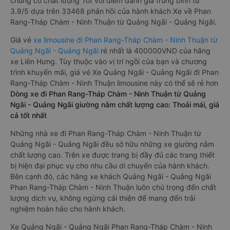
chung có chất lượng Tốt với điểm đánh giá trung bình từ
3.9/5 dựa trên 33468 phản hồi của hành khách Xe về Phan
Rang-Tháp Chàm - Ninh Thuận từ Quảng Ngãi - Quảng Ngãi.
Giá vé
xe limousine đi Phan Rang-Tháp Chàm - Ninh Thuận từ
Quảng Ngãi - Quảng Ngãi
rẻ nhất là 400000VND của hãng
xe Liên Hưng. Tùy thuộc vào vị trí ngồi của bạn và chương
trình khuyến mãi, giá vé Xe Quảng Ngãi - Quảng Ngãi đi Phan
Rang-Tháp Chàm - Ninh Thuận limousine này có thể sẽ rẻ hơn
Dòng xe đi Phan Rang-Tháp Chàm - Ninh Thuận từ Quảng
Ngãi - Quảng Ngãi giường nằm chất lượng cao: Thoải mái, giá
cả tốt nhất
Những nhà xe đi Phan Rang-Tháp Chàm - Ninh Thuận từ
Quảng Ngãi - Quảng Ngãi đều sở hữu những xe giường nằm
chất lượng cao. Trên xe được trang bị đầy đủ các trang thiết
bị hiện đại phục vụ cho nhu cầu di chuyển của hành khách.
Bên cạnh đó, các hãng xe khách Quảng Ngãi - Quảng Ngãi
Phan Rang-Tháp Chàm - Ninh Thuận luôn chú trọng đến chất
lượng dịch vụ, không ngừng cải thiện để mang đến trải
nghiệm hoàn hảo cho hành khách.
Xe Quảng Ngãi - Quảng Ngãi Phan Rang-Tháp Chàm - Ninh