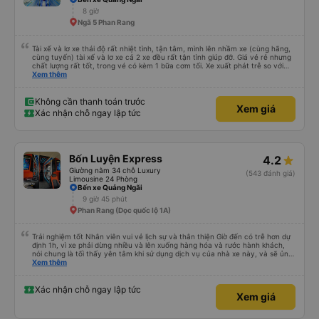
8 giờ
Ngã 5 Phan Rang
Tài xế và lơ xe thái độ rất nhiệt tình, tận tâm, mình lên nhầm xe (cùng hãng,
cùng tuyến) tài xế và lơ xe cả 2 xe đều rất tận tình giúp đỡ. Giá vé rẻ nhưng
chất lượng rất tốt, trong vé có kèm 1 bữa cơm tối. Xe xuất phát trễ so với
trên app 45p, nhưng do bão nên trời mưa rất to, có thể thông cảm được.
Xem thêm
99/10
Không cần thanh toán trước
Xem giá
Xác nhận chỗ ngay lập tức
Bốn Luyện Express
4.2
Giường nằm 34 chỗ Luxury
(543 đánh giá)
Limousine 24 Phòng
Bến xe Quảng Ngãi
9 giờ 45 phút
Phan Rang (Dọc quốc lộ 1A)
Trải nghiệm tốt Nhân viên vui vẻ lịch sự và thân thiện Giờ đến có trễ hơn dự
định 1h, vì xe phải dừng nhiều và lên xuống hàng hóa và rước hành khách,
nói chung là tối thấy yên tâm khi sử dụng dịch vụ của nhà xe này, và sẽ ủng
hộ và giới thiệu cho người thân sử dụng dịch vụ của nhà xe này
Xem thêm
Xác nhận chỗ ngay lập tức
Xem giá