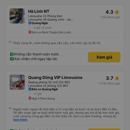
star_rate
Hà Linh NT
4.3
Limousine 22 Phòng Đơn
(189 đánh giá)
Limousine 34 Giường (rèm - không WC)
Quảng Ngãi
9 giờ 15 phút
Bến xe Ninh Thuận (Hà Linh)
Thấy cũng ổn, mình không quá cần cẩu, với mình vậy là tốt rồi
Không cần thanh toán trước
Xem giá
Xác nhận chỗ ngay lập tức
star_rate
Quang Dũng VIP Limousine
3.7
Giường phòng 32 chỗ (Có WC)
(1140 đánh giá)
Limousine 22 phòng (Có WC)
Bến xe Quảng Ngãi
11 giờ
Ngã 5 Phan Rang
Người nước ngoài rất khó hiểu vị trí của bến xe buýt và xe buýt đến từ đâu.
Tôi đến trước giờ xe buýt khởi hành một giờ, nhưng sau khi đi bộ hơn một giờ,
cuối cùng họ cũng gọi điện và tìm thấy tôi. Dịch vụ bình thường, nhưng dù
sao thì tôi ngủ ngon hơn ở khách sạn vì tôi rất thoải mái. Sẽ tuyệt hơn nếu
Xem thêm
tiếng còi xe bớt to hơn. Nhưng tôi thích nó nên tôi cho điểm tối đa. Cảm ơn
bạn rất nhiều.