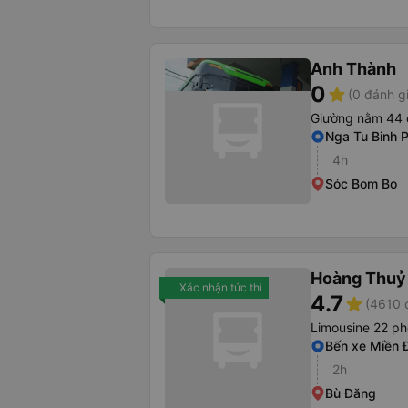
Anh Thành
0
star
(0 đánh g
Giường nằm 44 
Nga Tu Binh 
4h
Sóc Bom Bo
Hoàng Thuỷ
Xác nhận tức thì
4.7
star
(4610 
Limousine 22 p
Bến xe Miền 
2h
Bù Đăng