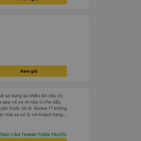
Xem giá
sẽ sử dụng lại nhiều lần nếu có
 app vé xe rẻ nữa vì che dấu
uyến trước tôi đi. Riview 1* không
ợc nhà xe xử lý với khách hàng”
 trải nghiệm của tôi lại nói là đã
không biết nên vẫn mua vé thêm
Cty tôi sẽ xóa app vé xe rẻ Vĩnh
ÔNG CẦN THANH TOÁN TRƯỚC
úng tôi cũng sẽ viết bài trên các