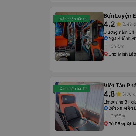
Bốn Luyện 
Xác nhận tức thì
4.2
star
(548 đ
Giường nằm 34 
Ngã 4 Bình P
3h15m
Chợ Minh Lậ
Việt Tân Ph
Xác nhận tức thì
4.8
star
(478 đ
Limousine 34 g
Bến xe Miền 
3h55m
Bù Đăng QL1