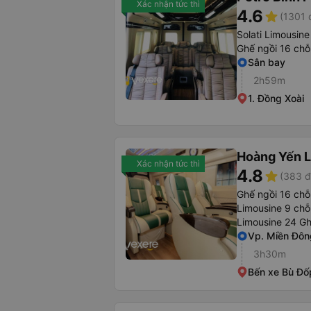
Xác nhận tức thì
4.6
star
(1301 
Solati Limousine
Ghế ngồi 16 chỗ
Sân bay
2h59m
1. Đồng Xoài
Hoàng Yến L
Xác nhận tức thì
4.8
star
(383 đ
Ghế ngồi 16 chỗ
Limousine 9 chỗ
Limousine 24 G
Vp. Miền Đôn
3h30m
Bến xe Bù Đố