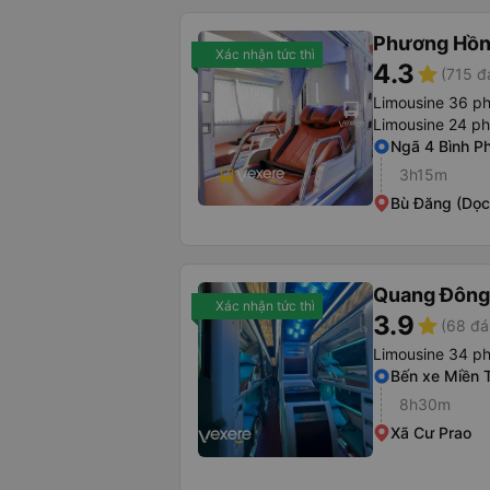
Phương Hồn
Xác nhận tức thì
4.3
star
(715 đ
Limousine 36 p
Limousine 24 p
Ngã 4 Bình P
3h15m
Bù Đăng (Dọc
Quang Đông 
Xác nhận tức thì
3.9
star
(68 đá
Limousine 34 p
Bến xe Miền 
8h30m
Xã Cư Prao