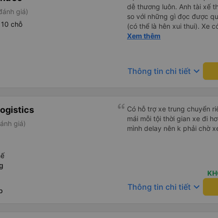
dễ thương luôn. Anh tài xế t
đánh giá)
so với những gì đọc được q
 10 chỗ
(có thể là hên xui thui). Xe c
cũng ko rõ tại mình say xe 
Xem thêm
keyboard_arrow_down
Thông tin chi tiết
ogistics
Có hỗ trợ xe trung chuyển ri
mái mỗi tội thời gian xe đi
ánh giá)
mình delay nên k phải chờ xe
hế
g
KH
keyboard_arrow_down
Thông tin chi tiết
p