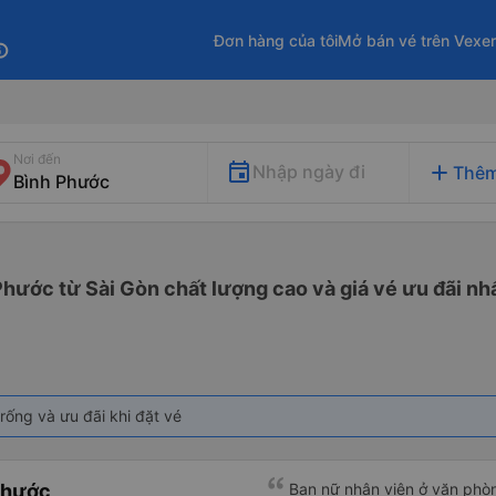
Đơn hàng của tôi
Mở bán vé trên Vexe
fo
Nơi đến
add
Nhập ngày đi
Thêm
Phước từ Sài Gòn chất lượng cao và giá vé ưu đãi nh
rống và ưu đãi khi đặt vé
Phước
Bạn nữ nhân viên ở văn phò