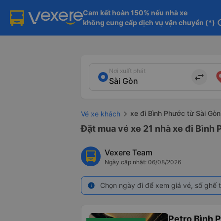
Cam kết hoàn 150% nếu nhà xe

không cung cấp dịch vụ vận chuyển (*)
in
Nơi xuất phát
import_export
xe đi Bình Phước từ Sài Gòn
Vé xe khách
Đặt mua vé xe 21 nhà xe đi Bình 
Vexere Team
Ngày cập nhật: 06/08/2026
Chọn ngày đi để xem giá vé, số ghế t
info
Petro Bình 