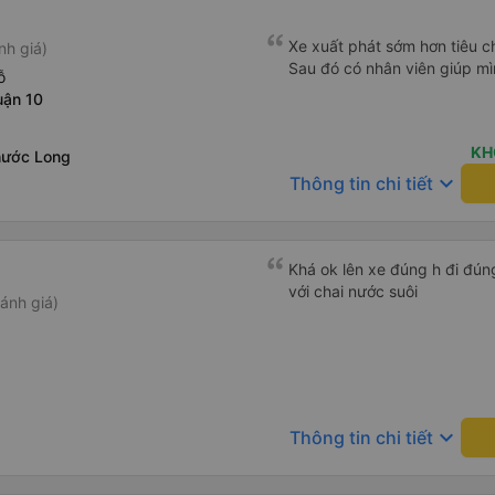
Xe xuất phát sớm hơn tiêu ch
nh giá)
Sau đó có nhân viên giúp mì
ỗ
uận 10
KH
hước Long
keyboard_arrow_down
Thông tin chi tiết
Khá ok lên xe đúng h đi đún
với chai nước suôi
ánh giá)
keyboard_arrow_down
Thông tin chi tiết