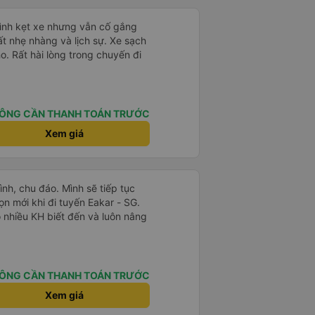
 hành khách dễ dàng sử dụng.
à xe trong tương lai!
mình kẹt xe nhưng vẫn cố gắng
ất nhẹ nhàng và lịch sự. Xe sạch
o. Rất hài lòng trong chuyến đi
ÔNG CẦN THANH TOÁN TRƯỚC
Xem giá
ình, chu đáo. Mình sẽ tiếp tục
n mới khi đi tuyến Eakar - SG.
ó nhiều KH biết đến và luôn nâng
ÔNG CẦN THANH TOÁN TRƯỚC
Xem giá