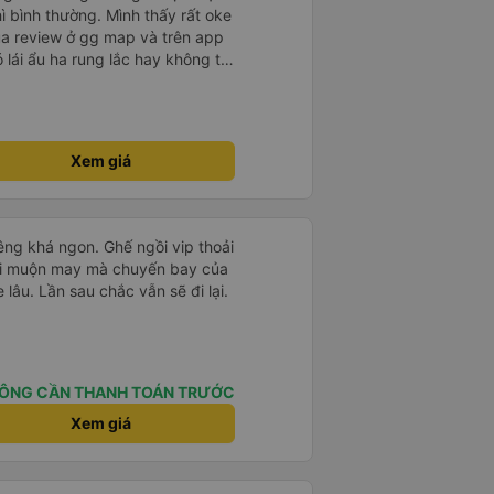
hì bình thường. Mình thấy rất oke
ua review ở gg map và trên app
ó lái ẩu ha rung lắc hay không thì
nên ngủ ko à
Xem giá
êng khá ngon. Ghế ngồi vip thoải
 hơi muộn may mà chuyến bay của
 lâu. Lần sau chắc vẫn sẽ đi lại.
ÔNG CẦN THANH TOÁN TRƯỚC
Xem giá