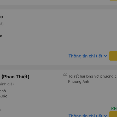
ọc
iá)
òn
keyboard_arrow_down
Thông tin chi tiết
(Phan Thiết)
Tôi rất hài lòng với phương
Phương Anh
ánh giá)
chỗ
hước
KH
p
keyboard_arrow_down
Thông tin chi tiết