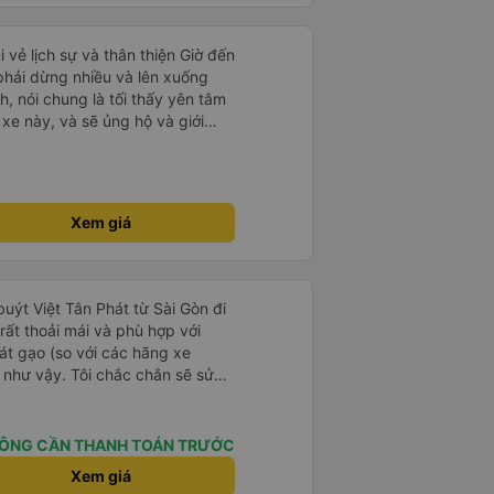
i vẻ lịch sự và thân thiện Giờ đến
 phải dừng nhiều và lên xuống
, nói chung là tối thấy yên tâm
xe này, và sẽ ủng hộ và giới
g dịch vụ của nhà xe này
Xem giá
 buýt Việt Tân Phát từ Sài Gòn đi
ất thoải mái và phù hợp với
át gạo (so với các hãng xe
 như vậy. Tôi chắc chắn sẽ sử
ÔNG CẦN THANH TOÁN TRƯỚC
Xem giá