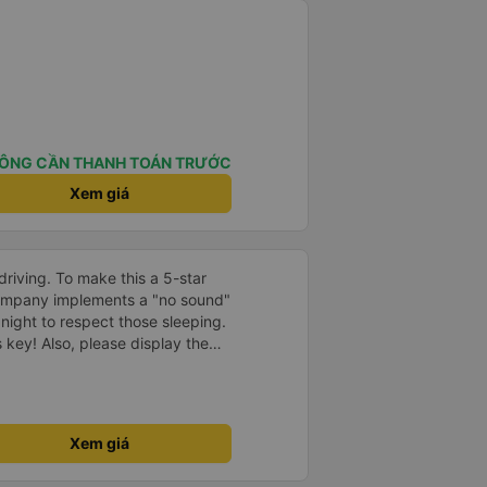
ÔNG CẦN THANH TOÁN TRƯỚC
Xem giá
driving. To make this a 5-star
company implements a "no sound"
 night to respect those sleeping.
is key! Also, please display the
e the cabin for convenience. I
------ ​ Xe chất
t an toàn. Để dịch vụ hoàn hảo
 quy định rõ ràng về việc giữ im
Xem giá
ại) vào ban đêm để tránh làm
 Ngoài ra, nhà xe nên dán sẵn