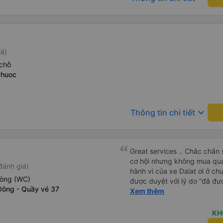
iá)
chỗ
Phuoc
keyboard_arrow_down
Thông tin chi tiết
Great services .. Chắc chắn 
cơ hội nhưng không mua qua
đánh giá)
hành vi của xe Dalat ơi ở ch
hòng (WC)
được duyệt với lý do “đã đư
Đông - Quầy vé 37
trong khi tôi là khách hàng và
Xem thêm
được xử lý. Ai xử lý ?? Tôi 
lần này nữa. Sau lần này cả 
KH
viễn vì xử lý tào lao này. Ch