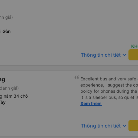
nh giá)
i Gòn
KH
keyboard_arrow_down
Thông tin chi tiết
ng
Excellent bus and very safe 
experience, I suggest the 
đánh giá)
policy for phones during the
ng nằm 34 chỗ
It is a sleeper bus, so quiet 
Tây
Wi-Fi password clearly insid
Xem thêm
would definitely ride with them again! --------
lượng tốt và tài xế lái xe rấ
hơn, tôi góp ý nhà xe nên có
keyboard_arrow_down
Thông tin chi tiết
lặng (tắt âm thanh điện tho
phiền hành khách khác ngủ.