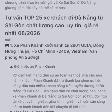
chương trình khuyến mãi, giá vé Xe Sài Gòn đi Đà Nẵng
giường nằm đôi này có thể sẽ rẻ hơn.
Tư vấn TOP 25 xe khách đi Đà Nẵng từ
Sài Gòn chất lượng cao, uy tín, giá rẻ
nhất 08/2026
null
🚌 1. Xe Phan Khánh khởi hành tại 2901 QL1A, Đông
Hưng Thuận, Hồ Chí Minh 72409, Vietnam (Văn
phòng An Sương)
a. Giới thiệu xe Phan Khánh
Với cam kết mang đến sự an toàn và thoải mái cho mọi
hành khách, Phan Khánh đã trở thành lựa chọn ưu tiên
hàng đầu của nhiều khách hàng trên tuyến đường đi Đà
Nẵng từ Sài Gòn . Bên cạnh dàn xe chất lượng cao, hãng
xe Phan Khánh đi Đà Nẵng từ Sài Gòn còn sở hữu đội ngũ
tài xế chuyên nghiệp, giàu kinh nghiệm và luôn sẵn sàng
hỗ trợ hành khách đến khi chuyến đi kết thúc.
b. Hình ảnh xe Phan Khánh