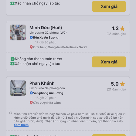
tôi. Nếu bạn muốn đi du lịch an toàn và thoải mái ở một đất nước xa lạ, MP
Xác nhận chỗ ngay lập tức
Xem giá
Bus chắc chắn nên là lựa chọn hàng đầu của bạn. ;)
star_rate
Minh Đức (Huế)
1.2
Limousine 32 phòng (WC)
(35 đánh giá)
Bến Xe An Sương
17 giờ 30 phút
Cửa hàng Xăng dầu Petrolimex Số 21
Không cần thanh toán trước
Xem giá
Xác nhận chỗ ngay lập tức
star_rate
Phan Khánh
5.0
Limousine 34 phòng đơn
(21 đánh giá)
Văn phòng An Sương
15 giờ 20 phút
Cầu vượt Hòa Cầm
Mình tình cờ biết đến xe này tai ben xe phia nam sau khi từ chối đi xe quen vì
không giữ đúng ghế mình đã đặt từ 3 ngày trước(mình say xe với có bé nên
cần ghế trước, dưới). Thật ấn tượng vù nhân viên tư vấn, gửi thông tin zalo
rõ ràng, chuyên nghiệp. Đi đúng giờ, xe mới toanh, sạch sẽ thơm tho, buồng
Xem thêm
rộng, đẹp, ghế có chế độ matxa bên cạnh các chức năng thông thường như
nâng, hạ xuống phần đầu, chân, ổ sạc pin, ... thích view ngắm cảnh cực chill,
các anh tài và lơ cũng cực dễ thương, tâm lý. 10 điểm không nhưng. Mình sẽ