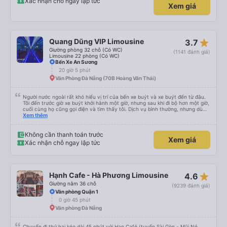
Xác nhận chỗ ngay lập tức
Xem giá
lưu lại để giới thiệu người nhà, bạn bè đi xe này. ưng hết sức. Giờ thấy may
mắn vì cảm ơn xe kia để mình bít đến xe này
star_rate
Quang Dũng VIP Limousine
3.7
Giường phòng 32 chỗ (Có WC)
(1141 đánh giá)
Limousine 22 phòng (Có WC)
Bến Xe An Sương
20 giờ 5 phút
Văn Phòng Đà Nẵng (70B Hoàng Văn Thái)
Người nước ngoài rất khó hiểu vị trí của bến xe buýt và xe buýt đến từ đâu.
Tôi đến trước giờ xe buýt khởi hành một giờ, nhưng sau khi đi bộ hơn một giờ,
cuối cùng họ cũng gọi điện và tìm thấy tôi. Dịch vụ bình thường, nhưng dù
sao thì tôi ngủ ngon hơn ở khách sạn vì tôi rất thoải mái. Sẽ tuyệt hơn nếu
Xem thêm
tiếng còi xe bớt to hơn. Nhưng tôi thích nó nên tôi cho điểm tối đa. Cảm ơn
bạn rất nhiều.
Không cần thanh toán trước
Xem giá
Xác nhận chỗ ngay lập tức
star_rate
Hạnh Cafe - Hà Phương Limousine
4.6
Giường nằm 36 chỗ
(9239 đánh giá)
Văn phòng Quận 1
0 giờ 45 phút
Văn phòng Đà Nẵng
Chuyến đi thứ hai kéo dài 45 phút với Han Café (tuyến Sài Gòn - Mũi Né