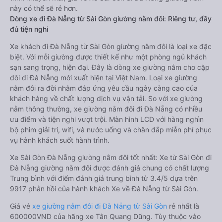
này có thể sẽ rẻ hơn.
Dòng xe đi Đà Nẵng từ Sài Gòn giường nằm đôi: Riêng tư, đầy
đủ tiện nghi
Xe khách đi Đà Nẵng từ Sài Gòn giường nằm đôi là loại xe đặc
biệt. Với mỗi giường được thiết kế như một phòng ngủ khách
sạn sang trọng, hiện đại. Đây là dòng xe giường nằm cho cặp
đôi đi Đà Nẵng mới xuất hiện tại Việt Nam. Loại xe giường
nằm đôi ra đời nhằm đáp ứng yêu cầu ngày càng cao của
khách hàng về chất lượng dịch vụ vận tải. So với xe giường
nằm thông thường, xe giường nằm đôi đi Đà Nẵng có nhiều
ưu điểm và tiện nghi vượt trội. Màn hình LCD với hàng nghìn
bộ phim giải trí, wifi, và nước uống và chăn đắp miễn phí phục
vụ hành khách suốt hành trình.
Xe Sài Gòn Đà Nẵng giường nằm đôi tốt nhất: Xe từ Sài Gòn đi
Đà Nẵng giường nằm đôi được đánh giá chung có chất lượng
Trung bình với điểm đánh giá trung bình từ 3.4/5 dựa trên
9917 phản hồi của hành khách Xe về Đà Nẵng từ Sài Gòn.
Giá vé
xe giường nằm đôi đi Đà Nẵng từ Sài Gòn
rẻ nhất là
600000VND của hãng xe Tân Quang Dũng. Tùy thuộc vào