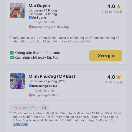
star_rate
Mai Quyên
4.0
Limousine 24 Phòng
(136 đánh giá)
Limousine 34 Phòng
An Sương
16 giờ 30 phút
Bến xe trung tâm Đà Nẵng
mấy anh lơ xe vui vẻ nhiệt tình , mình đi trễ nhưng xe vẫn đợi chứ không bỏ
như những xe khác . Sẽ ủng hộ nhà xe vào các dịp khác
Không cần thanh toán trước
Xem giá
Xác nhận chỗ ngay lập tức
star_rate
Minh Phương (MP Bus)
4.8
Limousine 22 phòng (WC)
(26 đánh giá)
Bến xe Ngã Tư Ga
19 giờ 30 phút
Văn phòng Đà Nẵng
Lái xe an toàn
+3
Tôi nôn mửa cả đêm vì đây là lần đầu tiên tôi đi xe buýt 17 tiếng. Tôi xin lỗi vì
bất kỳ sự bất tiện nào. Tôi rất may mắn khi đã chọn MP Bus trong số hàng
trăm công ty xe buýt. Nhân viên rất nhiệt tình, và chúng tôi đã có một
chuyến đi sạch sẽ, thoải mái. Chúng tôi thậm chí còn được nghỉ ăn. Điều
Xem thêm
tuyệt vời nhất đối với tôi là xe rất yên tĩnh và thoải mái, điều mà tôi rất hài
lòng. Cảm ơn rất nhiều vì tất cả mọi thứ. Mọi thứ đều vượt quá mong đợi của