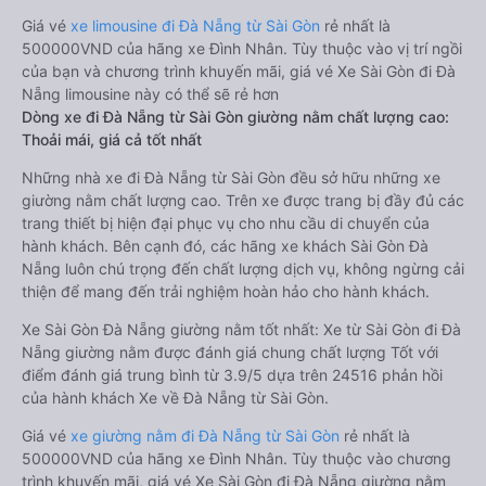
Giá vé
xe limousine đi Đà Nẵng từ Sài Gòn
rẻ nhất là
500000VND của hãng xe Đình Nhân. Tùy thuộc vào vị trí ngồi
của bạn và chương trình khuyến mãi, giá vé Xe Sài Gòn đi Đà
Nẵng limousine này có thể sẽ rẻ hơn
Dòng xe đi Đà Nẵng từ Sài Gòn giường nằm chất lượng cao:
Thoải mái, giá cả tốt nhất
Những nhà xe đi Đà Nẵng từ Sài Gòn đều sở hữu những xe
giường nằm chất lượng cao. Trên xe được trang bị đầy đủ các
trang thiết bị hiện đại phục vụ cho nhu cầu di chuyển của
hành khách. Bên cạnh đó, các hãng xe khách Sài Gòn Đà
Nẵng luôn chú trọng đến chất lượng dịch vụ, không ngừng cải
thiện để mang đến trải nghiệm hoàn hảo cho hành khách.
Xe Sài Gòn Đà Nẵng giường nằm tốt nhất: Xe từ Sài Gòn đi Đà
Nẵng giường nằm được đánh giá chung chất lượng Tốt với
điểm đánh giá trung bình từ 3.9/5 dựa trên 24516 phản hồi
của hành khách Xe về Đà Nẵng từ Sài Gòn.
Giá vé
xe giường nằm đi Đà Nẵng từ Sài Gòn
rẻ nhất là
500000VND của hãng xe Đình Nhân. Tùy thuộc vào chương
trình khuyến mãi, giá vé Xe Sài Gòn đi Đà Nẵng giường nằm