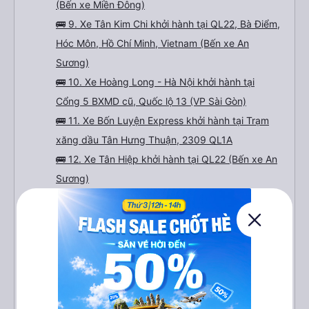
(Bến xe Miền Đông)
🚌 9. Xe Tân Kim Chi khởi hành tại QL22, Bà Điểm,
Hóc Môn, Hồ Chí Minh, Vietnam (Bến xe An
Sương)
🚌 10. Xe Hoàng Long - Hà Nội khởi hành tại
Cổng 5 BXMD cũ, Quốc lộ 13 (VP Sài Gòn)
🚌 11. Xe Bốn Luyện Express khởi hành tại Trạm
xăng dầu Tân Hưng Thuận, 2309 QL1A
🚌 12. Xe Tân Hiệp khởi hành tại QL22 (Bến xe An
Sương)
🚌 13. Xe Tiến Tiến : Xe đi Đà Nẵng chất lượng
cao từ Sài Gòn
🚌 14. Xe Mai Quyên khởi hành tại Quốc Lộ 1A
🚌 15. Xe Đình Nhân khởi hành tại 39/4a QL1A
(Văn phòng An Sương)
🚌 16. Xe Quỳnh Nhật khởi hành tại 2421 Quốc Lộ