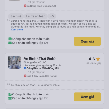
19 giờ 52 phút
Đà Nẵng (dọc Quốc lộ 1A)
Sạch sẽ
Lái xe an toàn
+5
Giường nằm thoải mái . Nhân viên vui vẻ nhiệt tình hành khách muốn gì là
được đó 😆 . Tài xế chuyên nghiệp lái xe an toàn . Xe sạch sẽ có ổ sạc tại
giường rất tiện nghi . Xe chạy đúng giờ và được sắp xếp đúng chỗ như đã đặt
. Điểm 10 cho hoàng long đỏ 👍
Xem thêm
Không cần thanh toán trước
Xem giá
Xác nhận chỗ ngay lập tức
star_rate
An Bình (Thái Bình)
4.6
Giường nằm 40 chỗ
(87 đánh giá)
Limousine giường phòng 22 chỗ
Cổng Bến xe Miền Đông Mới
13 giờ 50 phút
Ngã 4 Túy Loan (Đà Nẵng)
Xe chạy êm, an toàn. Lái xe ứng xử lịch sự
Không cần thanh toán trước
Xem giá
Xác nhận chỗ ngay lập tức