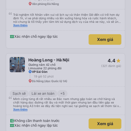
Văn phòng Đà Nẵng
Trải nghiệm tốt Nhân viên vui vẻ lịch sự và thân thiện Giờ đến có trễ hơn dự
định 1h, vì xe phải dừng nhiều và lên xuống hàng hóa và rước hành khách,
nói chung là tối thấy yên tâm khi sử dụng dịch vụ của nhà xe này, và sẽ ủng
hộ và giới thiệu cho người thân sử dụng dịch vụ của nhà xe này
Xem thêm
Xác nhận chỗ ngay lập tức
Xem giá
Hoàng Long - Hà Nội
4.4
Giường nằm 42 chỗ
(321 đánh giá)
Limousine 22 phòng đôi
VP Sài Gòn
19 giờ 52 phút
Đà Nẵng (dọc Quốc lộ 1A)
Sạch sẽ
Lái xe an toàn
+5
Mình cũng từng đi rất nhiều xe Bắc nam nhưng gặp toàn xe chở hàng và
chất hàng dọc đường rất lâu và mất thời gian nhưng lan đầu tiên gặp xe
hoàng long A3 trên xe đây đủ tiện nghi sac tại giường xe sạch sẽ thơm tài xế
lo xe thoải mái vui tính sẽ con ung hô nhe
Xem thêm
Không cần thanh toán trước
Xem giá
Xác nhận chỗ ngay lập tức