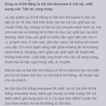
Dòng xe đi Đà Nẵng từ Sài Gòn limousine 9 chỗ vip, chất
lượng cao: Tiện lợi, sang trọng
Là sản phẩm xe đi Đà Nẵng từ Sài Gòn limousine 9 chỗ cải
tiến từ xe 16 chỗ. Nội thất được làm lại với các ghế bọc da
chuẩn Châu Âu, không chỉ êm ái cho chuyến hành trình xa, mà
còn mát mẻ và không hề bị hầm bí như các ghế bọc da bình
thường. Kèm theo các ghế có nhiều tiện nghi hiện đại như ti-
vi, tủ lạnh mini, ổ cắm usb, đèn đọc sách, hệ thống âm thanh
cao cấp. Có vách ngăn riêng biệt giữa khoang lái và khoang
hành khách. Khoảng cách giữa các ghế ngồi rất thoải mái,
không nhồi nhét. Luôn đáp ứng được nhu cầu về sang trọng,
thoải mái và tiện nghi trong việc di chuyển.
Đây là loại xe Sài Gòn Đà Nẵng có hỗ trợ đón/trả tận nơi miễn
phí tại nội thành Sài Gòn và nội thành Đà Nẵng, rất thuận tiện
cho du khách.
Xe Sài Gòn Đà Nẵng limousine tốt nhất: Xe từ Sài Gòn đi Đà
Nẵng limousine được đánh giá chung có chất lượng Tốt với
điểm đánh giá trung bình từ 3.7/5 dựa trên 28837 phản hồi
của hành khách Xe về Đà Nẵng từ Sài Gòn.