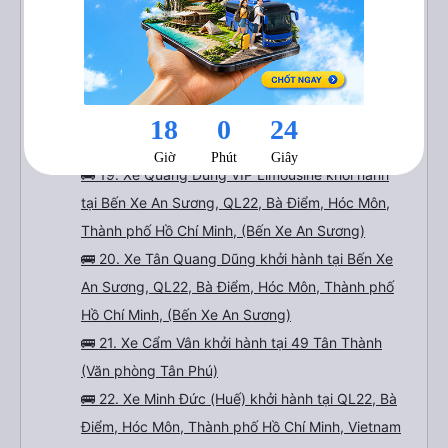
1A
🚌 17. Xe Cúc Tùng khởi hành tại 501 Hoàng Hữu
Nam, Long Bình (Bến xe Miền Đông mới)
🚌 18. Xe Phi Hiệp khởi hành tại Quầy vé 117, Số
501, đường Hoàng Hữu Nam (Bến xe Miền Đông
mới)
🚌 19. Xe Quang Dũng VIP Limousine khởi hành
tại Bến Xe An Sương, QL22, Bà Điểm, Hóc Môn,
Thành phố Hồ Chí Minh, (Bến Xe An Sương)
🚌 20. Xe Tân Quang Dũng khởi hành tại Bến Xe
An Sương, QL22, Bà Điểm, Hóc Môn, Thành phố
Hồ Chí Minh, (Bến Xe An Sương)
🚌 21. Xe Cẩm Vân khởi hành tại 49 Tân Thành
(Văn phòng Tân Phú)
🚌 22. Xe Minh Đức (Huế) khởi hành tại QL22, Bà
Điểm, Hóc Môn, Thành phố Hồ Chí Minh, Vietnam