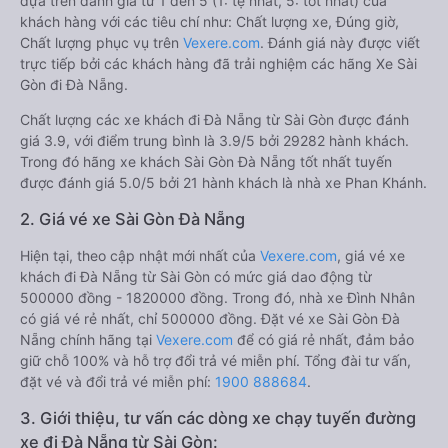
dựa trên đánh giá từ 1 đến 5 (1: tệ nhất, 5: tốt nhất) của
khách hàng với các tiêu chí như: Chất lượng xe, Đúng giờ,
Chất lượng phục vụ trên
Vexere.com
. Đánh giá này được viết
trực tiếp bởi các khách hàng đã trải nghiệm các hãng Xe Sài
Gòn đi Đà Nẵng.
Chất lượng các xe khách đi Đà Nẵng từ Sài Gòn được đánh
giá 3.9, với điểm trung bình là 3.9/5 bởi 29282 hành khách.
Trong đó hãng xe khách Sài Gòn Đà Nẵng tốt nhất tuyến
được đánh giá 5.0/5 bởi 21 hành khách là nhà xe Phan Khánh.
2. Giá vé xe Sài Gòn Đà Nẵng
Hiện tại, theo cập nhật mới nhất của
Vexere.com
, giá vé xe
khách đi Đà Nẵng từ Sài Gòn có mức giá dao động từ
500000 đồng - 1820000 đồng. Trong đó, nhà xe Đình Nhân
có giá vé rẻ nhất, chỉ 500000 đồng. Đặt vé xe Sài Gòn Đà
Nẵng chính hãng tại
Vexere.com
để có giá rẻ nhất, đảm bảo
giữ chỗ 100% và hỗ trợ đổi trả vé miễn phí. Tổng đài tư vấn,
đặt vé và đổi trả vé miễn phí:
1900 888684
.
3. Giới thiệu, tư vấn các dòng xe chạy tuyến đường
xe đi Đà Nẵng từ Sài Gòn: