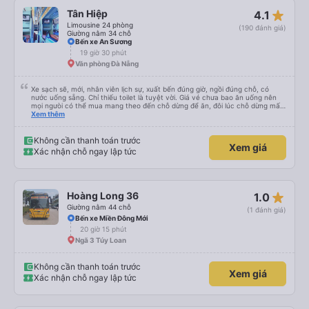
star_rate
Tân Hiệp
4.1
Limousine 24 phòng
(190 đánh giá)
Giường nằm 34 chỗ
Bến xe An Sương
19 giờ 30 phút
Văn phòng Đà Nẵng
Xe sạch sẽ, mới, nhân viên lịch sự, xuất bến đúng giờ, ngồi đúng chỗ, có
nước uống sẵng. Chỉ thiếu toilet là tuyệt vời. Giá vé chưa bao ăn uống nên
mọi ngưòi có thể mua mang theo đến chỗ dừng để ăn, đôi lúc chỗ dừng mấy
món bạn ko thích hoặc giá cả hơi cao! Còn lại nhà xe rất ok, nên đi.
Xem thêm
Không cần thanh toán trước
Xem giá
Xác nhận chỗ ngay lập tức
star_rate
Hoàng Long 36
1.0
Giường nằm 44 chỗ
(1 đánh giá)
Bến xe Miền Đông Mới
20 giờ 15 phút
Ngã 3 Túy Loan
Không cần thanh toán trước
Xem giá
Xác nhận chỗ ngay lập tức