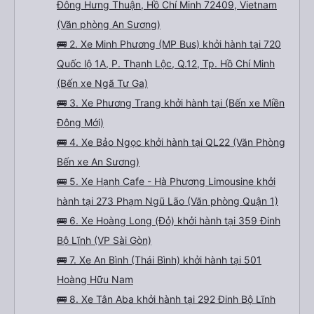
Đông Hưng Thuận, Hồ Chí Minh 72409, Vietnam
(Văn phòng An Sương)
🚌 2. Xe Minh Phương (MP Bus) khởi hành tại 720
Quốc lộ 1A, P. Thạnh Lộc, Q.12, Tp. Hồ Chí Minh
(Bến xe Ngã Tư Ga)
🚌 3. Xe Phương Trang khởi hành tại (Bến xe Miền
Đông Mới)
🚌 4. Xe Bảo Ngọc khởi hành tại QL22 (Văn Phòng
Bến xe An Sương)
🚌 5. Xe Hạnh Cafe - Hà Phương Limousine khởi
hành tại 273 Phạm Ngũ Lão (Văn phòng Quận 1)
🚌 6. Xe Hoàng Long (Đỏ) khởi hành tại 359 Đinh
Bộ Lĩnh (VP Sài Gòn)
🚌 7. Xe An Bình (Thái Bình) khởi hành tại 501
Hoàng Hữu Nam
🚌 8. Xe Tân Aba khởi hành tại 292 Đinh Bộ Lĩnh