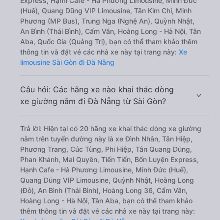
Express, Hạnh Cafe - Hà Phương Limousine, Minh Đức
(Huế), Quang Dũng VIP Limousine, Tân Kim Chi, Minh
Phương (MP Bus), Trung Nga (Nghệ An), Quỳnh Nhật,
An Bình (Thái Bình), Cẩm Vân, Hoàng Long - Hà Nội, Tân
Aba, Quốc Gia (Quảng Trị), bạn có thể tham khảo thêm
thông tin và đặt vé các nhà xe này tại trang này:
Xe
limousine Sài Gòn đi Đà Nẵng
Câu hỏi: Các hãng xe nào khai thác dòng
xe giường nằm đi Đà Nẵng từ Sài Gòn?
Trả lời: Hiện tại có 20 hãng xe khai thác dòng xe giường
nằm trên tuyến đường này là xe Đình Nhân, Tân Hiệp,
Phương Trang, Cúc Tùng, Phi Hiệp, Tân Quang Dũng,
Phan Khánh, Mai Quyên, Tiến Tiến, Bốn Luyện Express,
Hạnh Cafe - Hà Phương Limousine, Minh Đức (Huế),
Quang Dũng VIP Limousine, Quỳnh Nhật, Hoàng Long
(Đỏ), An Bình (Thái Bình), Hoàng Long 36, Cẩm Vân,
Hoàng Long - Hà Nội, Tân Aba, bạn có thể tham khảo
thêm thông tin và đặt vé các nhà xe này tại trang này: