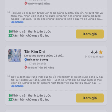
Văn Phòng Đà Nẵng
Tôi cùng vợ đi du lịch từ Sài Gòn ra Đà Nẵng. Mọi thứ đều ổn. Xe buýt mới và
thoải mái. Nhân viên không nói được tiếng Anh nên chúng tôi phải sử dụng
Google Translate. Họ chỉ cho chúng tôi nhà vệ sinh ở đâu và ăn uống ở đâu.
Xe buýt dừng 4 lần trong chuyến đi 16 giờ của chúng tôi. Chúng tôi đến sớm
Xem thêm
hơn dự kiến 3 tiếng. Trải nghiệm đích thực :). Vấn đề chính là công ty đã thay
đổi điểm đón của chúng tôi. Họ gọi cho chúng tôi cả buổi sáng để thông báo
nhưng chúng tôi không hiểu được tiếng Việt. Người quản lý trong khách sạn
Không cần thanh toán trước
Xem giá
của chúng tôi đã giúp đỡ chúng tôi.
Xác nhận chỗ ngay lập tức
star_rate
Tân Kim Chi
4.4
Limousine giường phòng 22 chỗ (CABIN) (WC)
(4474 đánh giá)
Bến xe An Sương
17 giờ 30 phút
46 Nam Trân, Đà Nẵng
Đây là đánh giá trung thực của tôi về trải nghiệm đi du lịch cùng công ty này
từ Hà Nội đến Đà Nẵng. Điểm tốt: • Sạch sẽ tuyệt đối: Xe buýt sạch sẽ một
cách ấn tượng và họ rất nghiêm ngặt trong việc duy trì tiêu chuẩn này -
không được phép ăn trên xe. Đây là lần đầu tiên tôi thấy sự chú trọng đến
Xem thêm
vấn đề sạch sẽ như vậy ở Việt Nam. Mọi thứ bên trong xe buýt đều trông
mới và sạch sẽ. • WiFi đáng tin cậy: WiFi trên xe hoạt động hoàn hảo trong
suốt chuyến đi. • Tùy chọn sạc: Có sẵn cổng sạc USB và USB-C, đây cũng
Không cần thanh toán trước
Xem giá
là lần đầu tiên tôi thấy. • Môi trường yên tĩnh và thanh bình: Họ không bật
Xác nhận chỗ ngay lập tức
đèn không cần thiết hoặc bật nhạc lớn, giúp tôi dễ dàng thư giãn và ngủ
trong suốt hành trình. • Dừng vệ sinh thường xuyên: Họ lên lịch dừng thường
xuyên, tạo sự thuận tiện cho mọi người. Điểm chưa tốt: • Thay đổi địa điểm
đón vào phút chót: Vài giờ trước khi khởi hành, họ thông báo với tôi rằng