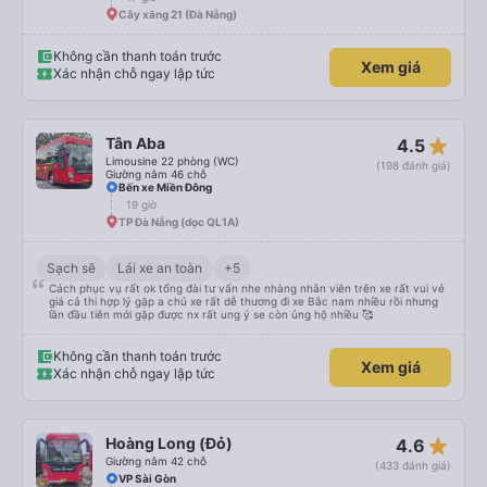
Cây xăng 21 (Đà Nẵng)
Không cần thanh toán trước
Xem giá
Xác nhận chỗ ngay lập tức
star_rate
Tân Aba
4.5
Limousine 22 phòng (WC)
(198 đánh giá)
Giường nằm 46 chỗ
Bến xe Miền Đông
19 giờ
TP Đà Nẵng (dọc QL1A)
Sạch sẽ
Lái xe an toàn
+5
Cách phục vụ rất ok tổng đài tư vấn nhe nhàng nhân viên trên xe rất vui vẻ
giá cả thi hợp lý gặp a chủ xe rất dễ thương đi xe Bắc nam nhiều rồi nhưng
lần đầu tiên mới gặp được nx rất ung ý se còn ủng hộ nhiều 🥰
Không cần thanh toán trước
Xem giá
Xác nhận chỗ ngay lập tức
star_rate
Hoàng Long (Đỏ)
4.6
Giường nằm 42 chỗ
(433 đánh giá)
VP Sài Gòn