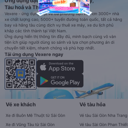
Ứng dụng đặt vé Xe khách, Máy bay,
Tàu hoả và Thuê xe
Vexere - ứng dụng đặt vé đa phương tiện với hơn 3000+ nhà
xe chất lượng cao, 5000+ tuyến đường toàn quốc, tất cả hãng
bay và hãng tàu cùng dịch vụ thuê xe máy, xe du lịch phủ
khắp các tỉnh thành tại Việt Nam.
Ứng dụng hiển thị thông tin đầy đủ, minh bạch cùng vô vàn
tiện ích giúp người dùng so sánh và lựa chọn phương án di
chuyển tiết kiệm, nhanh chóng và phù hợp nhất.
Tải ứng dụng Vexere ngay
Vé xe khách
Vé tàu hỏa
Xe đi Buôn Mê Thuột từ Sài Gòn
Vé tàu Sài Gòn Nha Trang
Xe đi Vũng Tàu từ Sài Gòn
Vé tàu Sài Gòn Phan Thiết