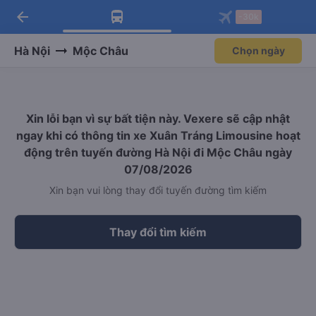
arrow_back
Tải app Vexere ngay!
Tải app Vexere
-30k
Mở app
Mở app
Nhận ưu đãi thành viên độc
-30k/ghế khi đặt vé máy bay qua
quyền
app
Hà Nội
Mộc Châu
Chọn ngày
Xin lỗi bạn vì sự bất tiện này. Vexere sẽ cập nhật
ngay khi có thông tin xe Xuân Tráng Limousine hoạt
động trên tuyến đường Hà Nội đi Mộc Châu ngày
07/08/2026
Xin bạn vui lòng thay đổi tuyến đường tìm kiếm
Thay đổi tìm kiếm