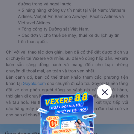
đường trong và ngoài nước.
• 5 hãng hàng không uy tín nhất tại Việt Nam: Vietnam
Airlines, Vietjet Air, Bamboo Airways, Pacific Airlines và
Vietravel Airlines.
• Tổng công ty Đường sắt Việt Nam.
• Các đơn vị cho thuê xe máy, thuê xe du lịch uy tín
trên toàn quốc.
Chỉ với vài thao tác đơn giản, bạn đã có thể đặt được dịch vụ
di chuyển tại Vexere với nhiều ưu đãi vô cùng hấp dẫn. Vexere
luôn sẵn sàng đồng hành và mang đến cho bạn những
chuyến đi thoải mái, an toàn và trọn vẹn nhất.
Bên cạnh đó, bạn có thể tham khảo thêm các phương tiện
khác tại
Goyolo.com
cho chuyến đi sắp tới. Goyolo là nền tảng
đặt vé cho phép người dùng so sánh giá cả, giờ khởi hành,
thời gian di chuyển của nhiều phương tiện máy bay, xe khách
và tàu hoả. Hệ thống của Goyolo được liên kết trực tiếp với
các hãng máy bay, xe khách và tàu hoả, luôn đảm bảo có vé
cho bạn di chuyển.