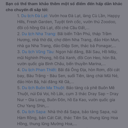
Bạn có thể tham khảo thêm một số điểm đến hấp dẫn khác
cho chuyến đi sắp tới:
1.
Du lịch Đà Lạt:
Vườn hoa Đà Lạt, làng Cù Lần, Happy
Hills, Fresh Garden, Tuyệt tình cốc, vườn thú Zoodoo,
đồi cỏ hồng Đà Lạt, đồi chè Cầu Đất,...
2.
Du lịch Nha Trang:
Bãi biển Trần Phú, tháp Trầm
Hương, nhà thờ đá, chợ đêm Nha Trang, đảo Hòn Mun,
nhà ga Nha Trang, đảo Điệp Sơn, thác bà Ponagar,...
3.
Du lịch Vũng Tàu:
Ngọn hải đăng, Bãi Sau, Hồ Mây,
mũi Nghinh Phong, hồ Đá Xanh, đồi Con Heo, hòn Bà,
vườn quốc gia Bình Châu, bến thuyền Marina,...
4.
Du lịch Phan Thiết:
Bãi đá Ông Địa, hòn Rơm, đồi cát
bay, Bàu Trắng - Bàu Sen, suối Tiên, làng chài Mũi Né,
đảo Hòn Bà, hải đăng Kê Gà,...
5.
Du lịch Buôn Ma Thuột:
Bảo tàng cà phê Buôn Mê
Thuột, núi Đá Voi, hồ Lắk, cụm 3 thác Dray Sap – Dray
Nur – Gia Long, Buôn Đôn, hồ Ea Kao, vườn quốc gia
Chư Yang Shin,...
6.
Du lịch Sapa:
Nhà thờ đá Sapa, bảo tàng Sapa, núi
Hàm Rồng, bản Cát Cát, thác Tiên Sa, thung lũng Hoa
Hồng, thung lũng Mường Hoa,...