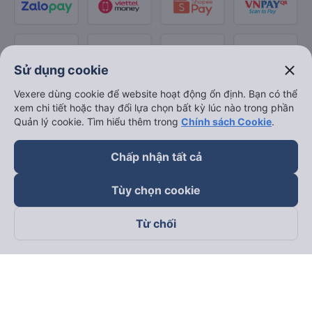
close
Sử dụng cookie
Vexere dùng cookie để website hoạt động ổn định. Bạn có thể
xem chi tiết hoặc thay đổi lựa chọn bất kỳ lúc nào trong phần
Quản lý cookie. Tìm hiểu thêm trong
Chính sách Cookie
.
Chấp nhận tất cả
Tùy chọn cookie
Từ chối
Theo dõi chúng tôi trên
Facebook
Tiktok
Youtube
Công ty TNHH Thương Mại Dịch Vụ Vexere