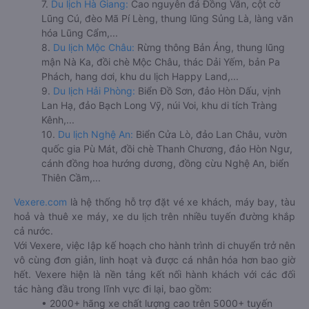
7.
Du lịch Hà Giang:
Cao nguyên đá Đồng Văn, cột cờ
Lũng Cú, đèo Mã Pí Lèng, thung lũng Sủng Là, làng văn
hóa Lũng Cẩm,...
8.
Du lịch Mộc Châu:
Rừng thông Bản Áng, thung lũng
mận Nà Ka, đồi chè Mộc Châu, thác Dải Yếm, bản Pa
Phách, hang dơi, khu du lịch Happy Land,...
9.
Du lịch Hải Phòng:
Biển Đồ Sơn, đảo Hòn Dấu, vịnh
Lan Hạ, đảo Bạch Long Vỹ, núi Voi, khu di tích Tràng
Kênh,...
10.
Du lịch Nghệ An:
Biển Cửa Lò, đảo Lan Châu, vườn
quốc gia Pù Mát, đồi chè Thanh Chương, đảo Hòn Ngư,
cánh đồng hoa hướng dương, đồng cừu Nghệ An, biển
Thiên Cầm,...
Vexere.com
là hệ thống hỗ trợ đặt vé xe khách, máy bay, tàu
hoả và thuê xe máy, xe du lịch trên nhiều tuyến đường khắp
cả nước.
Với Vexere, việc lập kế hoạch cho hành trình di chuyển trở nên
vô cùng đơn giản, linh hoạt và được cá nhân hóa hơn bao giờ
hết. Vexere hiện là nền tảng kết nối hành khách với các đối
tác hàng đầu trong lĩnh vực đi lại, bao gồm:
• 2000+ hãng xe chất lượng cao trên 5000+ tuyến