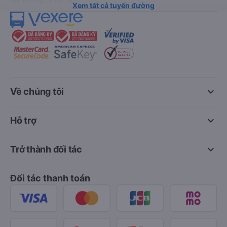
Xem tất cả tuyến đường
keyboard_arrow_down
Về chúng tôi
keyboard_arrow_down
Hỗ trợ
keyboard_arrow_down
Trở thành đối tác
Đối tác thanh toán