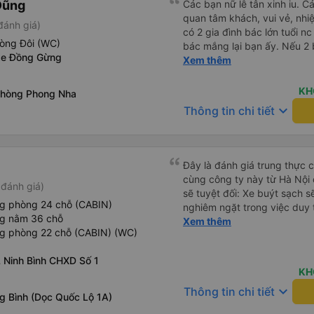
Dũng
ký. Nhân viên chuyên nghiệp
Các bạn nữ lễ tân xinh iu. C
sao cho cả app Vexere và H
quan tâm khách, vui vẻ, nhiệt tình. Trong
đánh giá)
triển để mang lại trải nghiệm
có 2 gia đình bác lớn tuổi nc
hòng Đôi (WC)
bác mắng lại bạn ấy. Nếu 2 
xe Đồng Gừng
ngược lại nha. Bạn ấy nhắc n
Xem thêm
đến lỗi mình ngủ còn mơ đượ
nhau xuất hiện trong giấc mơ của mình luôn. Nên nếu bạn
KH
phòng Phong Nha
bị phản ánh thì đừng trừ lươ
keyboard_arrow_down
Thông tin chi tiết
thì bảo bạn ấy liên hệ sđt c
đuôi 666, chuyến ĐH-NT ngày
iu còn đổi cho mình phòng đ
(một mình) yêu luôn. Nhưng
Đây là đánh giá trung thực củ
lần xe rẽ 1 cái là ✈️ Ít đi x
cùng công ty này từ Hà Nội
đánh giá)
10/10.
sẽ tuyệt đối: Xe buýt sạch s
ng phòng 24 chỗ (CABIN)
nghiêm ngặt trong việc duy 
ng nằm 36 chỗ
phép ăn trên xe. Đây là lần đ
Xem thêm
ng phòng 22 chỗ (CABIN) (WC)
đến vấn đề sạch sẽ như vậy 
xe buýt đều trông mới và sạc
L Ninh Bình CHXD Số 1
trên xe hoạt động hoàn hảo 
KH
sạc: Có sẵn cổng sạc USB v
keyboard_arrow_down
Thông tin chi tiết
tiên tôi thấy. • Môi trường 
g Bình (Dọc Quốc Lộ 1A)
bật đèn không cần thiết hoặc