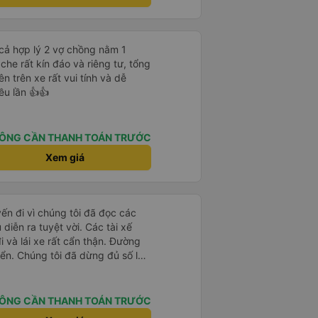
cả hợp lý 2 vợ chồng nằm 1
che rất kín đáo và riêng tư, tổng
ên trên xe rất vui tính và dễ
ều lần 👍👍
ÔNG CẦN THANH TOÁN TRƯỚC
Xem giá
yến đi vì chúng tôi đã đọc các
diễn ra tuyệt vời. Các tài xế
i và lái xe rất cẩn thận. Đường
ển. Chúng tôi đã dừng đủ số lần
 ăn tối. Nhìn chung, ghế ngồi có
người cao trên 180 cm nhưng đó
ng tôi rất thích chuyến đi.
ÔNG CẦN THANH TOÁN TRƯỚC