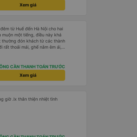
Xem giá
 đêm từ Huế đến Hà Nội cho hai
n muộn một tiếng, điều này khá
t thường đón khách từ các thành
i rất thoải mái, ghế nằm êm ái,
 như tôi vẫn ngủ ngon. Sau khi
chiếc túi nhỏ trên xe, nhưng đã
ó hoàn toàn nguyên vẹn. Tất
ÔNG CẦN THANH TOÁN TRƯỚC
những rắc rối như vậy, nhưng thật
Xem giá
t quan tâm đến khách hàng của
 đi xe của họ lần nữa.
Rất tiện nghi thoải mái đi đúng giờ .lx thân thiện nhiệt tình
ÔNG CẦN THANH TOÁN TRƯỚC