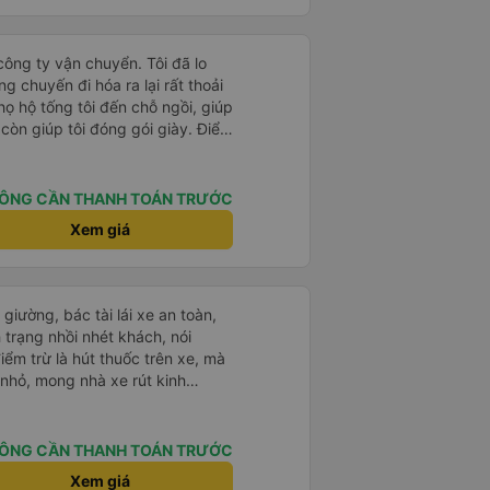
à cũng có thể mua rất nhiều đồ
. Ghế ngồi rất thoải mái! Hãy
 đường không được tốt nên có
công ty vận chuyển. Tôi đã lo
đã đặt 2 ghế trên cùng ở phía sau
g chuyến đi hóa ra lại rất thoải
thể cảm thấy xe buýt rung rất
họ hộ tống tôi đến chỗ ngồi, giúp
 trước những ghế này thoải mái
í còn giúp tôi đóng gói giày. Điểm
hể sử dụng chúng vì chúng trống.
sớm hơn một tiếng so với giờ
rất tốt :)
n tôi không biết chuyện gì sẽ xảy
rên vé. Nhìn chung, tôi rất hài
ÔNG CẦN THANH TOÁN TRƯỚC
 vui vì đã chọn công ty này.
Xem giá
giường, bác tài lái xe an toàn,
nh trạng nhồi nhét khách, nói
iểm trừ là hút thuốc trên xe, mà
 nhỏ, mong nhà xe rút kinh
 này
ÔNG CẦN THANH TOÁN TRƯỚC
Xem giá