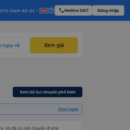
help_outline
phone
Hotline 24/7
Đăng nhập
re
Trở thành đối tác
arrow_drop_down
Xem giá
 ngày về
Xem bộ lọc chuyến phổ biến
Chọn ngày
e, tôi đã có một chuyến đi khá