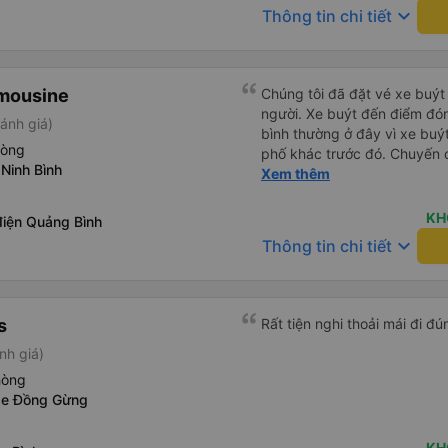
keyboard_arrow_down
Thông tin chi tiết
imousine
Chúng tôi đã đặt vé xe buýt
người. Xe buýt đến điểm đó
ánh giá)
bình thường ở đây vì xe buý
hòng
phố khác trước đó. Chuyến đ
 Ninh Bình
và ngay cả người cao 1,80 m
Xem thêm
đến nơi, chúng tôi quên một 
nhận lại được vào tối hôm đ
KH
điện Quảng Bình
nhiên, tốt hơn hết là tránh 
keyboard_arrow_down
Thông tin chi tiết
tốt khi thấy công ty xe buý
mình. Chúng tôi chắc chắn sẽ
s
nh giá)
hòng
xe Đồng Gừng
KH