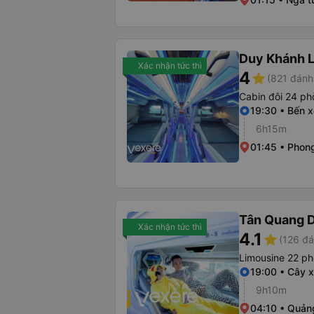
Duy Khánh 
Xác nhận tức thì
4
star
(821 đánh
Cabin đôi 24 p
19:30 • Bến 
6h15m
01:45 • Phon
Tân Quang 
Xác nhận tức thì
4.1
star
(126 đá
Limousine 22 p
19:00 • Cây 
9h10m
04:10 • Quản