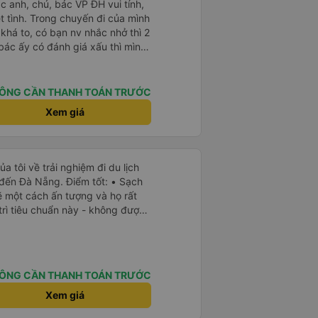
, Nhiệt tình, mình đánh giá 4,5
ác anh, chú, bác VP ĐH vui tính,
K Busline và hãng sẽ ngày phát
 chuyến đi của mình
 tiện lợi hơn cho hành khách.
 khá to, có bạn nv nhắc nhở thì 2
bác ấy có đánh giá xấu thì mình
hở rất đúng. 2 bác nói rất to. To
c câu chuyện các bác nói với
 ấy
ÔNG CẦN THANH TOÁN TRƯỚC
ng bạn ấy nha. Nếu bạn ấy bị trừ
Xem giá
ủa mình, mình hỗ trợ ạ. Số mình
 16/1. À các bạn nữ lễ tân xinh
ơn sang đôi xong còn note là
 phòng đôi mà nằm một thì mỗi
a tôi về trải nghiệm đi du lịch
e khách nhưng đủ để đánh giá
 đến Đà Nẵng. Điểm tốt: • Sạch
ẽ một cách ấn tượng và họ rất
trì tiêu chuẩn này - không được
ầu tiên tôi thấy sự chú trọng
ở Việt Nam. Mọi thứ bên trong
h sẽ. • WiFi đáng tin cậy: WiFi
trong suốt chuyến đi. • Tùy chọn
ÔNG CẦN THANH TOÁN TRƯỚC
à USB-C, đây cũng là lần đầu
yên tĩnh và thanh bình: Họ không
Xem giá
 bật nhạc lớn, giúp tôi dễ dàng