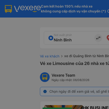
Cam kết hoàn 150% nếu nhà xe

không cung cấp dịch vụ vận chuyển (*)
in
Nơi xuất phát
import_export
xe đi Quảng Bình từ Ninh Bì
Vé xe khách
Vé xe Limousine của 26 nhà xe t
Vexere Team
Ngày cập nhật: 06/08/2026
Chọn ngày đi để xem giá vé, số ghế t
info
HK BUSLINE