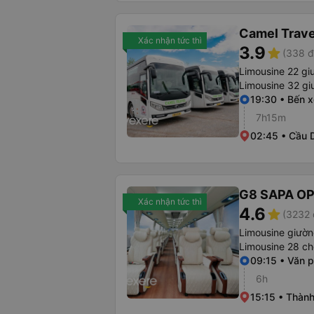
Camel Trave
Xác nhận tức thì
3.9
star
(338 đ
Limousine 22 gi
Limousine 32 g
19:30 • Bến 
7h15m
02:45 • Cầu D
G8 SAPA O
Xác nhận tức thì
4.6
star
(3232 
Limousine giườn
Limousine 28 ch
09:15 • Văn 
6h
15:15 • Thành