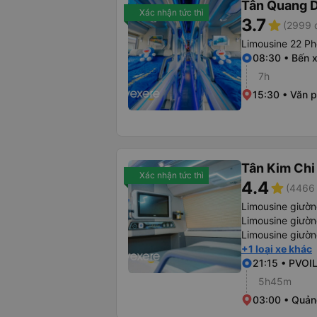
Tân Quang 
Xác nhận tức thì
3.7
star
(2999 
Limousine 22 P
08:30 • Bến 
7h
15:30 • Văn 
Tân Kim Chi
Xác nhận tức thì
4.4
star
(4466 
Limousine giườ
Limousine giườ
Limousine giườ
+1 loại xe khác
21:15 • PVOI
5h45m
03:00 • Quản