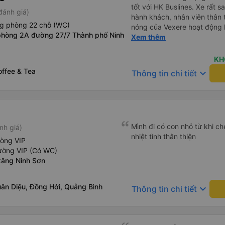
tốt với HK Buslines. Xe rất s
đánh giá)
hành khách, nhân viên thân 
ng phòng 22 chỗ (WC)
nóng của Vexere hoạt động h
phòng 2A đường 27/7 Thành phố Ninh
với khách hàng. Nhược điểm: 
Xem thêm
trên ứng dụng quá nhanh, d
quay lại, điều này có thể dẫ
KH
vì điểm trả khách chỉ ở văn 
offee & Tea
keyboard_arrow_down
Thông tin chi tiết
không phải ở nhà tôi :) Ưu đ
đúng giờ. Điểm đón khách ch
ký. Nhân viên chuyên nghiệp
đánh giá 4.5 sao cho cả ứng
Tôi hy vọng ứng dụng và công
Mình đi có con nhỏ từ khi che
nh giá)
mang đến nhiều tiện ích hơn
nhiệt tình thân thiện
có app Vexere mà mình được
hòng VIP
tô của HK Buslines khá ổn. 
ường VIP (Có WC)
cabin riêng, nhân viên phục
xăng Ninh Sơn
của Vexere làm việc hiệu qu
hàng. Điểm trừ: -0,5 sao thờ
uân Diệu, Đồng Hới, Quảng Bình
keyboard_arrow_down
quá nhanh, chọn dễ dàng bư
Thông tin chi tiết
sửa, dẫn đến nguy cơ bị mất
hàng, chỉ tại văn phòng đại d
Điểm cộng: Xe xuất bến và 