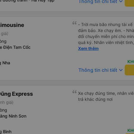
keyboard_arrow_down
Thông tin chi tiết
Limousine
- Trời mưa bão nhưng tài xế
đảm bảo. Xe chạy êm. - Nhà x
 giá)
đổi chuyến miễn phí cho mìn
hòng
quá ký. Nhân viên nhiệt tình, 
xe Điện Tam Cốc
Lái xe an toàn. Chu đáo, thân
Xem thêm
mái, có massage, có ổ cắm s
vẫn kịp giờ check-in sân ba
KH
g Nha
keyboard_arrow_down
Thông tin chi tiết
Dũng Express
Xe chạy đúng time, nhân viên
trả khác đúng nơi
nh giá)
hòng
xăng Ninh Sơn
KH
g Bình