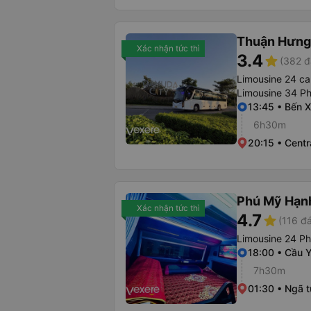
Thuận Hưng
Xác nhận tức thì
3.4
star
(382 đ
Limousine 24 ca
Limousine 34 P
13:45 • Bến 
6h30m
20:15 • Cent
Phú Mỹ Hạn
Xác nhận tức thì
4.7
star
(116 đá
Limousine 24 P
18:00 • Cầu 
7h30m
01:30 • Ngã 