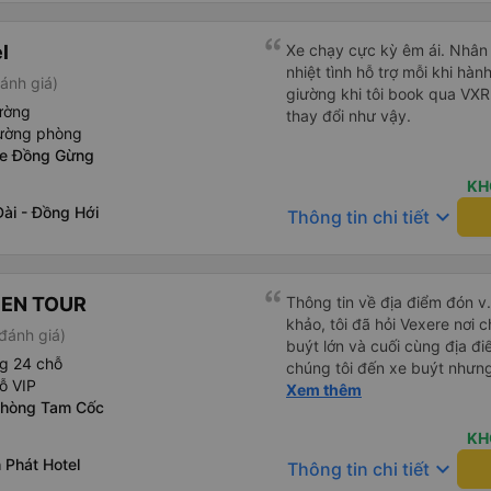
thư giãn và ngủ trong suốt h
xuyên: Họ lên lịch dừng thư
l
Xe chạy cực kỳ êm ái. Nhân v
mọi người. Điểm chưa tốt: •
nhiệt tình hỗ trợ mỗi khi hàn
chót: Vài giờ trước khi khởi 
ánh giá)
giường khi tôi book qua VX
điểm đón đã được thay đổi 
ường
thay đổi như vậy.
khoảng 30 phút. Tuy nhiên, 
iường phòng
VND, tôi thấy công bằng. • T
xe Đồng Gừng
không thực sự thân thiện h
mức không thể chịu nổi. • X
KH
chúng tôi chuyển sang xe b
ài - Đồng Hới
keyboard_arrow_down
Thông tin chi tiết
mình ở Đà Nẵng, xe quá đông
ghế nhựa ở lối đi giữa, điều
Mặc dù có một vài bất tiện nh
cực với công ty này. Đây là 
PEN TOUR
Thông tin về địa điểm đón v
từng sử dụng ở Việt Nam. Sự
khảo, tôi đã hỏi Vexere nơi c
đánh giá)
tạo nên sự khác biệt đáng kể
buýt lớn và cuối cùng địa đ
cho bất kỳ ai đi tuyến đườn
g 24 chỗ
chúng tôi đến xe buýt nhưn
ỗ VIP
Chúng tôi khởi hành đúng gi
Xem thêm
phòng Tam Cốc
lâu ở sân bay để đợi một số
đến Sa Pa muộn 30 phút nên
KH
buýt nên hãy cân nhắc nhưng
 Phát Hotel
keyboard_arrow_down
Thông tin chi tiết
khu vực đường cao tốc (3 n