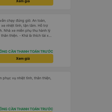
Xem giá
 vẫn chạy đúng giờ. An toàn,
e nhiệt tình, tận tâm. Hỗ trợ
h. Nhà xe miễn phụ thu hành lý
thân thiện. - Khá là thích tài xế.
 thiện, nhiệt tình. - Xe ngồi thoải
ạc. - Giữa trời mưa bão, mình
y nên cho 5 sao.
ÔNG CẦN THANH TOÁN TRƯỚC
Xem giá
 phục vụ nhiệt tình, thân thiện,
ÔNG CẦN THANH TOÁN TRƯỚC