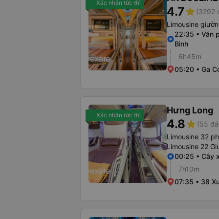
Xác nhận tức thì
4.7
star
(3292 
Limousine giườ
22:35 • Văn 
Bình
6h45m
05:20 • Ga C
Hưng Long
Xác nhận tức thì
4.8
star
(55 đá
Limousine 32 p
Limousine 22 Gi
00:25 • Cây 
7h10m
07:35 • 38 X