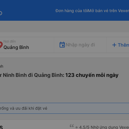
Đơn hàng của tôi
Mở bán vé trên Vexe
fo
Nơi đến
add
Nhập ngày đi
Thêm
nh
ừ Ninh Bình đi Quảng Bình
: 123 chuyến mỗi ngày
rống và ưu đãi khi đặt vé
S
⭐ 4.5/5 Nhờ ứng dụng Vexer