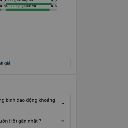
4.5
4.3
Chất lượng dịch vụ
nh giá
rung bình dao động khoảng
uôn Hồ) gần nhất ?