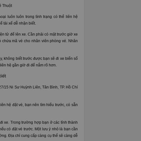
ê Thuột
ại luôn luôn trong tình trạng có thể liên hệ
 tài xế dễ nhận biết.
ện tử để lên xe. Cần phải có mặt trước giờ xe
 có chứa mã vé cho nhân viên phòng vé. Nhân
y, không biết trước được bạn sẽ đi xe biển số
 liên hệ gần giờ đi để nắm rõ hơn.
tiết
27/15 Ni Sư Huỳnh Liên, Tân Bình, TP. Hồ Chí
iên hệ đặt vé, bạn nên tìm hiểu trước, có sẵn
đi xe. Trong trường hợp bạn ở các tỉnh thành
nếu có đặt vé trước. Một lưu ý nhỏ là bạn cần
ường. Địa chỉ cung cấp càng cụ thể sẽ càng dễ