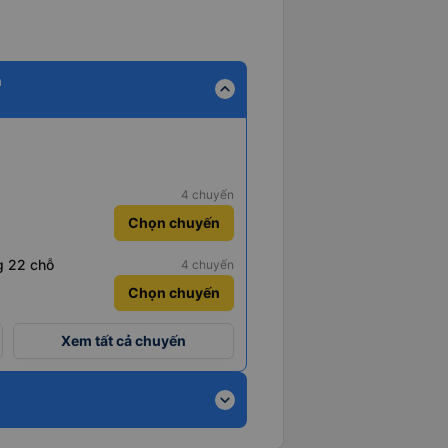
h
expand_less
4 chuyến
Chọn chuyến
g 22 chỗ
4 chuyến
Chọn chuyến
Xem tất cả chuyến
expand_more