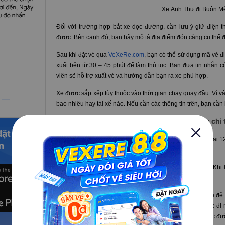
Xe Anh Thư đi Buôn M
Đối với trường hợp bắt xe dọc đường, cần lưu ý giữ điện tho
được. Bên cạnh đó, bạn hãy mô tả địa điểm đón càng cụ thể để
Sau khi đặt vé qua
VeXeRe.com
, bạn có thể sử dụng mã vé đi
xuất bến từ 30 – 45 phút để làm thủ tục. Bạn đưa tin nhắn
viên sẽ hỗ trợ xuất vé và hướng dẫn bạn ra xe phù hợp.
Xe được sắp xếp tùy thuộc vào thời gian chạy quay đầu. Vì vậ
bao nhiêu hay tài xế nào. Nếu cần các thông tin trên, bạn cần
II.
Địa chỉ, số điện thoại xe Anh Thư
: thông tin chi 
đặt vé
Văn phòng chính của xe Anh Thư tại Sài Gòn có địa chỉ tại 1
n
Minh. Từ đây, xe sẽ di chuyển về Buôn Hồ, Tỉnh Đắk Lắk.
Hiện tại xe chưa hỗ trợ trung chuyển tại Buôn Mê Thuột. Khi l
địa chỉ cần đến và hỏi kỹ nhân viên tư vấn.
Nếu ở Sài Gòn, bạn sẽ tự di chuyển ra văn phòng nhà xe để 
lân cận, xe cũng có hỗ trợ đón khách trên cung đường xe đi 
phải hỏi kỹ hơn về điểm đón khi đặt vé khi cần đón xe dọc đ