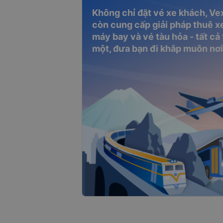
Không chỉ đặt vé xe khách, Ve
còn cung cấp giải pháp thuê xe
máy bay và vé tàu hỏa - tất cả
một, đưa bạn đi khắp muôn nơi