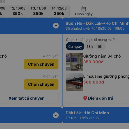
ắk
/08
T2, 10/08
T3, 11/08
T4, 12/08
calendar_month
k
350k
350k
350k
Chọn ngày
Buôn Hồ - Đắk Lắk
Hồ Chí Min
expand_less
35 phút/chuyến từ 18h30 đến 19h05
Chọn khoảng giờ đi mong muốn
Cả ngày
18h
19h
 chỗ
Giường nằm 34 chỗ
4 chuyến
350.000đ
Chọn chuyến
+5
Limousine giường phòn
4 chuyến
500.000đ
Chọn chuyến
+6
place
Xem tất cả chuyến
Điểm đón trả
Đắk Lắk
Hồ Chí Minh
expand_more
Từ 18h30 đến 21h05