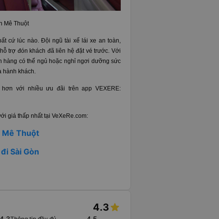
ôn Mê Thuột
t cứ lúc nào. Đội ngũ tài xế lái xe an toàn,
ỗ trợ đón khách đã liên hệ đặt vé trước. Với
ch hàng có thể ngủ hoặc nghỉ ngơi dưỡng sức
ủa hành khách.
ợi hơn với nhiều ưu đãi trên app VEXERE:
ới giá thấp nhất tại VeXeRe.com:
n Mê Thuột
đi Sài Gòn
4.3
4.3
4.5
Thông tin đầy đủ