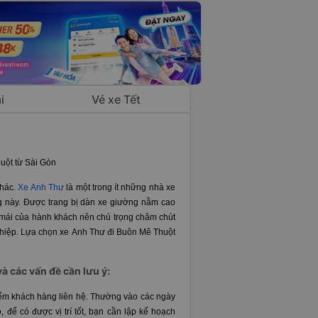
i
Vé xe Tết
uột từ Sài Gòn
thác.
Xe Anh Thư
là một trong ít những nhà xe
g này. Được trang bị dàn xe giường nằm cao
i mái của hành khách nên chú trọng chăm chút
ghiệp. Lựa chọn xe Anh Thư đi Buôn Mê Thuột
à các vấn đề cần lưu ý:
 điểm khách hàng liên hệ. Thường vào các ngày
 để có được vị trí tốt, bạn cần lập kế hoạch