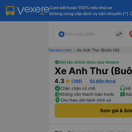
Cam kết hoàn 150% nếu nhà xe

không cung cấp dịch vụ vận chuyển (*)
in
import_export
Nơi xuất phát
Vexere.com
chevron_right
Xe Anh Thư (Buôn Hồ)
Đối tác chính thức của Vexere
Xe Anh Thư (Buô
4.3
(199)
Số điện thoại
Chắc chắn có chỗ
Hỗ 
Không cần thanh toán trước
Xác
Cho theo dõi hành trình xe
Xem giá & lịc