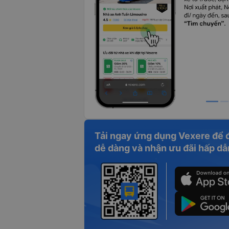
Tải ngay ứng dụng Vexere để 
dễ dàng và nhận ưu đãi hấp dẫ