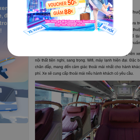
hơn khi tài xế liên hệ đón.
xere
III. Tại sao nên đặt vé xe Anh Thư đi Buôn Mê Thu
, đặt vé
 trong
Hành khách
đánh giá xe Anh Thư
là có chất lượng tốt dựa t
!
kết khởi hành đúng giờ. Tuy nhiên thời gian đến còn tùy thu
dọc đường xe chạy, bạn nên giữ điện thoại bên mình để tài 
chắn sẽ có sự chênh lệch. Nên để tránh trễ xe, bạn nên chuẩ
Nhà xe luôn nâng cao chất lượng xe, vệ sinh kỹ càng nên x
nội thất tiện nghi, sang trọng. Wifi, máy lạnh hiện đại. Đặc 
chăn đắp, mang đến cảm giác thoải mái nhất cho hành khác
phí. Xe sẽ cung cấp thoải mái nếu hành khách có yêu cầu.