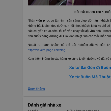
Nội thất xe Anh Thư đi Bu
Nhân viên phục vụ tận tình, sẵn sàng giúp đỡ hành khách bấ
không bắt khách dọc đường, nhồi nhét khách. Nhà xe chỉ có h
các chuyến xe đi đêm, tài xế vẫn chạy tốc độ vừa phải. Khá
trên suốt chặng đường đi. Giải đáp nhiệt tình các thắc mắc c
Ngoài ra, hành khách có thể trải nghiệm đặt vé tiện l
https://vexere.page.link/blog
Xem thêm thông tin các hãng xe cùng tuyến đường và đặt vé v
Xe từ Sài Gòn đi Buô
Xe từ Buôn Mê Thuột 
Xem thêm
Đánh giá nhà xe
4.7
An toàn
Thông tin chính xác