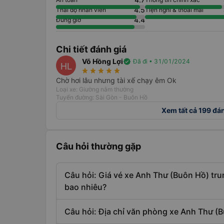
4.5
Thái độ nhân viên
Tiện nghi & thoải mái
4.4
Đúng giờ
Chi tiết đánh giá
Võ Hồng Lợi
verified
Đã đi • 31/01/2024
HL
star_rate
star_rate
star_rate
star_rate
star_rate
Chờ hơi lâu nhưng tài xế chạy êm Ok
Loại xe: Giường nằm thường
Tuyến đường: Sài Gòn - Buôn Hồ
Xem tất cả 199 đá
Câu hỏi thường gặp
Câu hỏi: Giá vé xe Anh Thư (Buôn Hồ) t
bao nhiêu?
Câu hỏi: Địa chỉ văn phòng xe Anh Thư (B