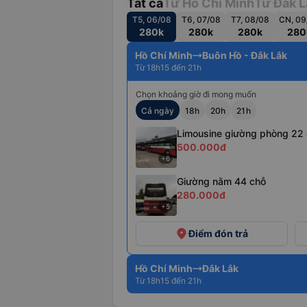
Tất cả
Từ Hồ Chí Minh
Từ Đắk L
T5, 06/08
T6, 07/08
T7, 08/08
CN, 09
280k
280k
280k
280
Hồ Chí Minh
Buôn Hồ - Đắk Lắk
Từ 18h15 đến 21h
Chọn khoảng giờ đi mong muốn
Cả ngày
18h
20h
21h
Limousine giường phòng 22
500.000đ
+6
Giường nằm 44 chỗ
280.000đ
+5
place
Điểm đón trả
Hồ Chí Minh
Đắk Lắk
Từ 18h15 đến 21h