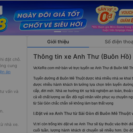
Giới thiệu
Số điện thoạ
Thông tin xe Anh Thư (Buôn Hồ)
hi đặt chỗ.
ông cung
VeXeRe.com mở bán vé trực tuyến xe Anh Thư đi Buôn Mê Th
iện áp
Tuyến đường đi Buôn Mê Thuột được khá nhiều nhà xe khai 
được nhiều hành khách tin tưởng lựa chọn trên tuyến đườn
cấp, đời mới. Nhà xe hướng tới sự trải nghiệm an toàn, thoả
 tư vấn và
cả về chất lượng xe lẫn đội ngũ nhân viên phục vụ chuyên n
từ Sài Gòn chắc chắn sẽ không làm bạn thất vọng
n.
I.Đặt vé xe Anh Thư từ Sài Gòn đi Buôn Mê Thuột v
từ nhà xe.
Vị trí còn trống khi đặt vé xe Anh Thư sẽ tùy thuộc vào thời
cuối tuần, lượng hành khách di chuyển sẽ nhiều hơn. Do đó,